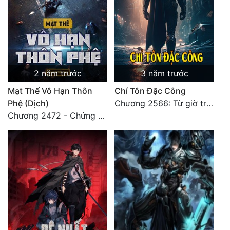
2 năm trước
3 năm trước
Mạt Thế Vô Hạn Thôn
Chí Tôn Đặc Công
Phệ (Dịch)
Chương 2566: Từ giờ trở đi, mãi mãi đến sau này ( Đại kết cục)
Chương 2472 - Chứng đạo vĩnh hằng! (Đại kết cục) (4)