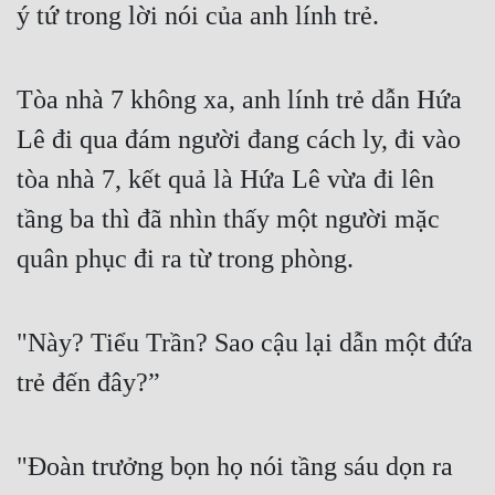
ý tứ trong lời nói của anh lính trẻ.
Đô Thị
Đông Phương
Tòa nhà 7 không xa, anh lính trẻ dẫn Hứa 
Đông Phương Huyền Huyễn
Lê đi qua đám người đang cách ly, đi vào 
Đồng Nhân
tòa nhà 7, kết quả là Hứa Lê vừa đi lên 
tầng ba thì đã nhìn thấy một người mặc 
Cẩu Đạo Trường Sinh
quân phục đi ra từ trong phòng.
Ngự Thú
Truyện Nam
"Này? Tiểu Trần? Sao cậu lại dẫn một đứa 
Truyện Nữ
trẻ đến đây?”
Vô Địch Lưu
Xây Dựng Thế Lực
"Đoàn trưởng bọn họ nói tầng sáu dọn ra 
Đam Mỹ