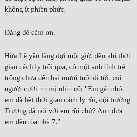
Cổ Đại
không ít phiền phức.
Du Hí
Dã Sử
Đáng để cảm ơn.
Dị Giới
Dị Năng
Hứa Lê yên lặng đợi một giờ, đến khi thời 
gian cách ly trôi qua, có một anh lính trẻ 
Gia Đấu
trông chưa đến hai mươi tuổi đi tới, cúi 
Góc Nhìn Nam
người cười mị mị nhìn cô: "Em gái nhỏ, 
Góc Nhìn Nữ
em đã hết thời gian cách ly rồi, đội trưởng 
Huyền Huyễn
Trương đã nói với em rồi chứ? Anh đưa 
Huyền Nghi
em đến tòa nhà 7.”
Huyền Ảo