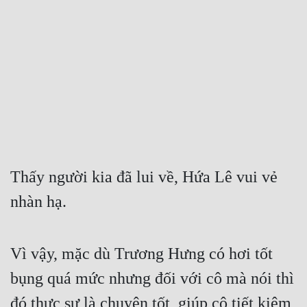
Free
Hậu Cung
Truyện Convert
Truyện Dịch
Truyện Nhập Môn
Truyện ngắn
Thấy người kia đã lui về, Hứa Lê vui vẻ 
Xa Lộ Dịch
nhàn hạ.
Cung Đấu
Vì vậy, mặc dù Trương Hưng có hơi tốt 
Cạnh Kỹ
bụng quá mức nhưng đối với cô mà nói thì 
Cổ Tiên Hiệp
đó thực sự là chuyện tốt, giúp cô tiết kiệm 