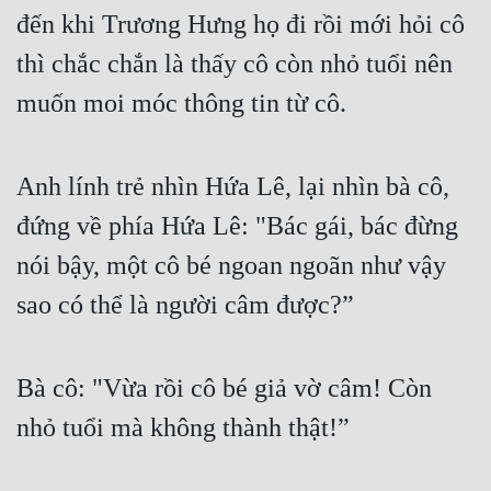
đến khi Trương Hưng họ đi rồi mới hỏi cô 
Mưu Mô
thì chắc chắn là thấy cô còn nhỏ tuổi nên 
Mạt Thế
muốn moi móc thông tin từ cô.
Mỹ Thực
Ngôn Tình
Anh lính trẻ nhìn Hứa Lê, lại nhìn bà cô, 
Ngược
đứng về phía Hứa Lê: "Bác gái, bác đừng 
nói bậy, một cô bé ngoan ngoãn như vậy 
Nữ Cường
sao có thể là người câm được?”
Nữ Phụ
Phong Thủy - Tâm Linh
Bà cô: "Vừa rồi cô bé giả vờ câm! Còn 
Phương Tây
nhỏ tuổi mà không thành thật!”
Phản Phái
Quan Trường