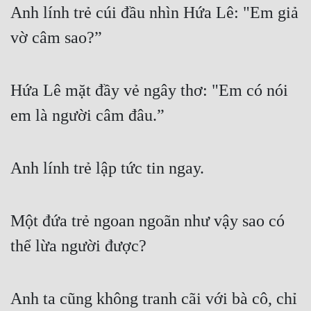
Anh lính trẻ cúi đầu nhìn Hứa Lê: "Em giả 
Quân Sự
vờ câm sao?”
Sảng Văn
Sắc
Hứa Lê mặt đầy vẻ ngây thơ: "Em có nói 
Sủng
em là người câm đâu.”
Thanh Xuân
Tiên Hiệp
Anh lính trẻ lập tức tin ngay.
Tiểu Thuyết
Trinh Thám
Một đứa trẻ ngoan ngoãn như vậy sao có 
thể lừa người được?
Triều Đấu
Trùng Sinh
Anh ta cũng không tranh cãi với bà cô, chỉ 
Trọng Sinh