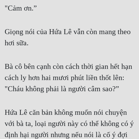
Hài Hước
"Cảm ơn.”
Hệ Thống
Học Đường
Giọng nói của Hứa Lê vẫn còn mang theo 
Khoa Huyễn
hơi sữa.
Khoa Huyễn Không Gian
Kinh Dị
Bà cô bên cạnh còn cách thời gian hết hạn 
cách ly hơn hai mươi phút liền thốt lên: 
Kiếm Hiệp
"Cháu không phải là người câm sao?”
Kỳ Huyễn
Kỳ Ảo
Hứa Lê căn bản không muốn nói chuyện 
Linh Dị
với bà ta, loại người này có thể không có ý 
Làm Giàu
định hại người nhưng nếu nói là cố ý đợi 
Lịch Sử