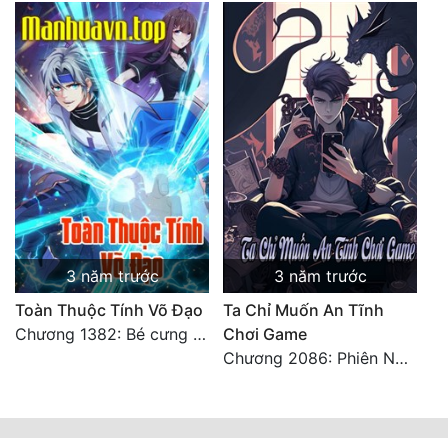
3 năm trước
3 năm trước
Toàn Thuộc Tính Võ Đạo
Ta Chỉ Muốn An Tĩnh
Chương 1382: Bé cưng à, đừng chạy (2)
Chơi Game
Chương 2086: Phiên Ngoại. HẾT.