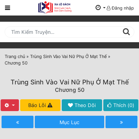
Đăng nhập
Trang
Chủ
Mới
Cập
Nhật
Trang chủ
»
Trùng Sinh Vào Vai Nữ Phụ Ở Mạt Thế
»
(current)
Chương 50
BXH
Thể Loại
Trùng Sinh Vào Vai Nữ Phụ Ở Mạt Thế
Chương 50
Tất Cả
Báo Lỗi
Theo Dõi
Thích (
0
)
Truyện Mới Ra
Mục Lục
Hoàn Thành