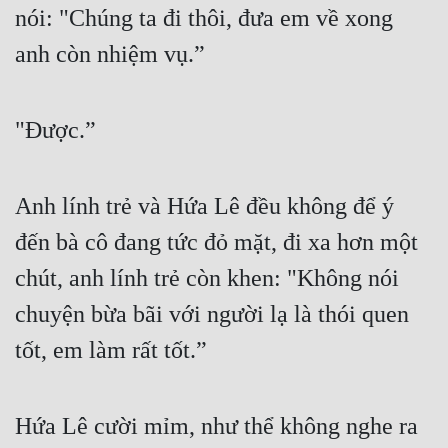
nói: "Chúng ta đi thôi, đưa em về xong 
Tu Chân
anh còn nhiệm vụ.”
Tu Tiên
Tội Phạm
"Được.”
Vô Địch
Võ Hiệp
Anh lính trẻ và Hứa Lê đều không để ý 
Võng Du
đến bà cô đang tức đỏ mặt, đi xa hơn một 
Xuyên Không
chút, anh lính trẻ còn khen: "Không nói 
Xuyên Nhanh
chuyện bừa bãi với người lạ là thói quen 
Xuyên Sách
tốt, em làm rất tốt.”
Xuyên Thư
Hứa Lê cười mỉm, như thể không nghe ra 
Điền Văn