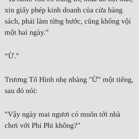
Cổ Đại
xin giấy phép kinh doanh của cửa hàng 
Du Hí
sách, phải làm từng bước, cũng không vội 
Dã Sử
một hai ngày.”
Dị Giới
Dị Năng
“Ừ.”
Gia Đấu
Trương Tố Hinh nhẹ nhàng "Ừ" một tiếng, 
Góc Nhìn Nam
sau đó nói:
Góc Nhìn Nữ
Huyền Huyễn
"Vậy ngày mai ngươi có muốn tới nhà 
Huyền Nghi
chơi với Phi Phi không?"
Huyền Ảo