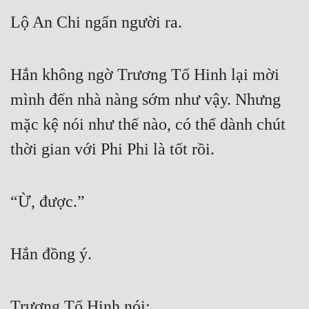
Hài Hước
Lộ An Chi ngẩn người ra.
Hệ Thống
Học Đường
Hắn không ngờ Trương Tố Hinh lại mời 
Khoa Huyễn
mình đến nhà nàng sớm như vậy. Nhưng 
Khoa Huyễn Không Gian
mặc kệ nói như thế nào, có thể dành chút 
Kinh Dị
thời gian với Phi Phi là tốt rồi.
Kiếm Hiệp
Kỳ Huyễn
“Ừ, được.”
Kỳ Ảo
Hắn đồng ý.
Linh Dị
Làm Giàu
Trương Tố Hinh nói:
Lịch Sử