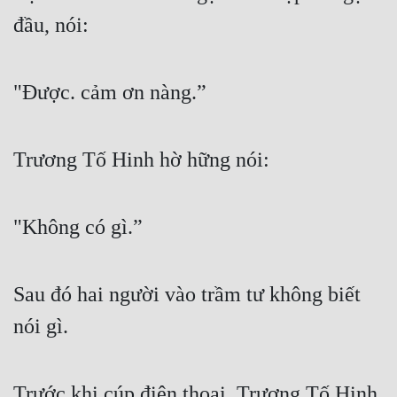
đầu, nói:
Đẹp
Đẹp Hiệp
"Được. cảm ơn nàng.”
Tính Cách Nhân Vật :
Cơ Trí
Trương Tố Hinh hờ hững nói:
Sát Phạt Quyết Đoán
"Không có gì.”
Vô Sỉ
Điềm Đạm
Sau đó hai người vào trầm tư không biết 
nói gì.
Trước khi cúp điện thoại, Trương Tố Hinh 