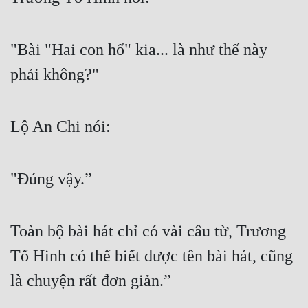
Mưu Mô
"Bài "Hai con hổ" kia... là như thế này 
Mạt Thế
phải không?"
Mỹ Thực
Ngôn Tình
Lộ An Chi nói:
Ngược
Nữ Cường
"Đúng vậy.”
Nữ Phụ
Phong Thủy - Tâm Linh
Toàn bộ bài hát chỉ có vài câu từ, Trương 
Phương Tây
Tố Hinh có thể biết được tên bài hát, cũng 
Phản Phái
là chuyện rất đơn giản.”
Quan Trường