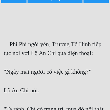
Free
Hậu Cung
Truyện Convert
Truyện Dịch
    Phi Phi ngồi yên, Trương Tố Hinh tiếp 
Truyện Nhập Môn
tục nói với Lộ An Chi qua điện thoại:
Truyện ngắn
Xa Lộ Dịch
"Ngày mai ngươi có việc gì không?”
Cung Đấu
Lộ An Chi nói:
Cạnh Kỹ
Cổ Tiên Hiệp
"Ta rảnh. Chỉ có trang trí, mua đồ nội thất, 