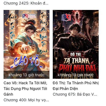
Chương 2425: Khoản đầu tư của Tượng Chủ!! Nỗi nghi hoặc của Tô Bạch!
khoảng 13 giờ trước
khoảng 13 giờ trước
Cao Võ: Hack Ta Tới Mở,
Đô Thị: Ta Thành Phú Nhị
Tác Dụng Phụ Ngươi Tới
Đại Phản Diện
Gánh
Chương 675: Bá Đạo Vương Gia
Chương 400: Mọi hy vọng đặt trên Tô Mặc!