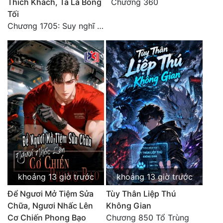
Thích Khách, Ta Là Bóng
Chương 360
Tối
Chương 1705: Suy nghĩ sinh tồn của Vô Danh Tuyết!
khoảng 13 giờ trước
khoảng 13 giờ trước
Để Ngươi Mở Tiệm Sửa
Tùy Thân Liệp Thú
Chữa, Ngươi Nhấc Lên
Không Gian
Cơ Chiến Phong Bạo
Chương 850 Tổ Trùng