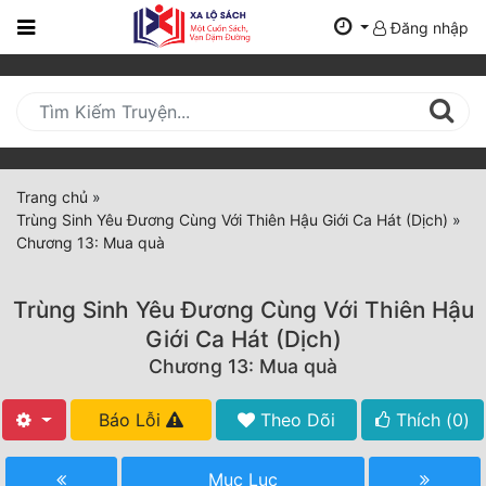
Đăng nhập
Trang
Chủ
Mới
Cập
Nhật
Trang chủ
»
(current)
Trùng Sinh Yêu Đương Cùng Với Thiên Hậu Giới Ca Hát (Dịch)
»
BXH
Chương 13: Mua quà
Thể Loại
Trùng Sinh Yêu Đương Cùng Với Thiên Hậu
Giới Ca Hát (Dịch)
Tất Cả
Chương 13: Mua quà
Truyện Mới Ra
Báo Lỗi
Theo Dõi
Thích (
0
)
Hoàn Thành
Mục Lục