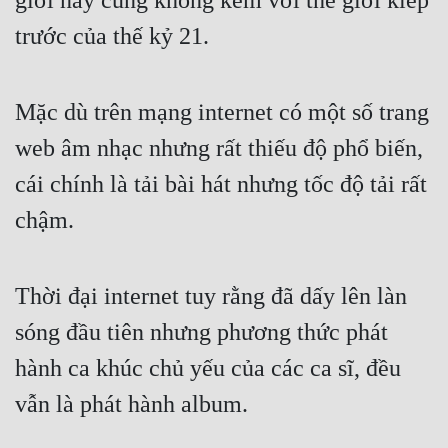
giới này cũng không kém với thế giới kiếp 
Tu Chân
trước của thế kỷ 21.
Tu Tiên
Tội Phạm
Mặc dù trên mạng internet có một số trang 
Vô Địch
web âm nhạc nhưng rất thiếu độ phổ biến, 
cái chính là tải bài hát nhưng tốc độ tải rất 
Võ Hiệp
chậm.
Võng Du
Xuyên Không
Thời đại internet tuy rằng đã dấy lên làn 
Xuyên Nhanh
sóng đầu tiên nhưng phương thức phát 
Xuyên Sách
hành ca khúc chủ yếu của các ca sĩ, đều 
Xuyên Thư
vẫn là phát hành album.
Điền Văn