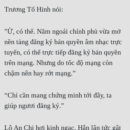
Đô Thị
Trương Tố Hinh nói:
Đông Phương
Đông Phương Huyền Huyễn
"Ừ, có thể. Năm ngoái chính phủ vừa mở 
Đồng Nhân
nền tảng đăng ký bản quyền âm nhạc trực 
tuyến, có thể trực tiếp đăng ký bản quyền 
Cẩu Đạo Trường Sinh
trên mạng. Nhưng do tốc độ mạng còn 
Ngự Thú
chậm nên hay rớt mạng.”
Truyện Nam
“Chỉ cần mang chứng minh tới đây, ta 
Truyện Nữ
giúp ngươi đăng ký.”
Vô Địch Lưu
Xây Dựng Thế Lực
Lộ An Chi hơi kinh ngạc. Hắn lập tức gật 
Đam Mỹ