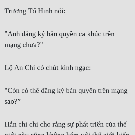
Quân Sự
Trương Tố Hinh nói:
Sảng Văn
"Anh đăng ký bản quyền ca khúc trên 
Sắc
mạng chưa?"
Sủng
Thanh Xuân
Lộ An Chi có chút kinh ngạc:
Tiên Hiệp
Tiểu Thuyết
"Còn có thể đăng ký bản quyền trên mạng 
Trinh Thám
sao?”
Triều Đấu
Trùng Sinh
Hắn chỉ chỉ cho rằng sự phát triển của thế 
Trọng Sinh