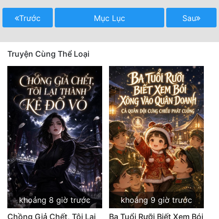
Trước
Mục Lục
Sau
Truyện Cùng Thể Loại
khoảng 8 giờ trước
khoảng 9 giờ trước
Chồng Giả Chết, Tôi Lại
Ba Tuổi Rưỡi Biết Xem Bói