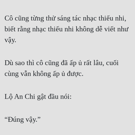
Mưu Mô
Cô cũng từng thử sáng tác nhạc thiếu nhi, 
Mạt Thế
biết rằng nhạc thiếu nhi không dễ viết như 
Mỹ Thực
vậy.
Ngôn Tình
Ngược
Dù sao thì cô cũng đã ấp ủ rất lâu, cuối 
Nữ Cường
cùng vẫn không ấp ủ được.
Nữ Phụ
Lộ An Chi gật đầu nói:
Phong Thủy - Tâm Linh
Phương Tây
“Đúng vậy.”
Phản Phái
Quan Trường