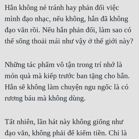
Hắn không né tránh hay phản đối việc 
Quân Sự
mình đạo nhạc, nếu không, hắn đã không 
Sảng Văn
đạo văn rồi. Nếu hắn phản đối, làm sao có 
Sắc
thể sống thoải mái như vậy ở thế giới này?
Sủng
Thanh Xuân
Những tác phẩm vô tận trong trí nhớ là 
Tiên Hiệp
món quà mà kiếp trước ban tặng cho hắn. 
Tiểu Thuyết
Hắn sẽ không làm chuyện ngu ngốc là có 
Trinh Thám
rương báu mà không dùng.
Triều Đấu
Tất nhiên, lần hát này không giống như 
Trùng Sinh
đạo văn, không phải để kiếm tiền. Chỉ là 
Trọng Sinh