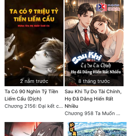
2 năm trước
8 tháng trước
Ta Có 90 Nghìn Tỷ Tiền
Sau Khi Tự Do Tài Chính,
Liếm Cẩu (Dịch)
Họ Đã Dâng Hiến Rất
Chương 2156: Đại kết cục!!!
Nhiều
Chương 958 Ta Muốn Cùng Các Cô Vĩnh Viễn Ở Bên Nhau (2) Hết