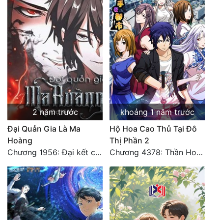
2 năm trước
khoảng 1 năm trước
Đại Quản Gia Là Ma
Hộ Hoa Cao Thủ Tại Đô
Hoàng
Thị Phần 2
Chương 1956: Đại kết cục
Chương 4378: Thần Hoàng Hạ Thiên (Đại kết cục) (03)