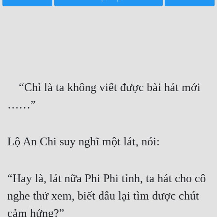
Free
Hậu Cung
Truyện Convert
Truyện Dịch
    “Chỉ là ta không viết được bài hát mới 
Truyện Nhập Môn
……”
Truyện ngắn
Xa Lộ Dịch
Lộ An Chi suy nghĩ một lát, nói:
Cung Đấu
“Hay là, lát nữa Phi Phi tỉnh, ta hát cho cô 
Cạnh Kỹ
nghe thử xem, biết đâu lại tìm được chút 
Cổ Tiên Hiệp
cảm hứng?”