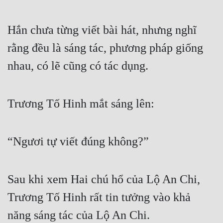
Hài Hước
Hệ Thống
Hắn chưa từng viết bài hát, nhưng nghĩ 
Học Đường
rằng đều là sáng tác, phương pháp giống 
Khoa Huyễn
nhau, có lẽ cũng có tác dụng.
Khoa Huyễn Không Gian
Trương Tố Hinh mắt sáng lên:
Kinh Dị
Kiếm Hiệp
“Ngươi tự viết đúng không?”
Kỳ Huyễn
Kỳ Ảo
Sau khi xem Hai chú hổ của Lộ An Chi, 
Linh Dị
Trương Tố Hinh rất tin tưởng vào khả 
Làm Giàu
năng sáng tác của Lộ An Chi.
Lịch Sử