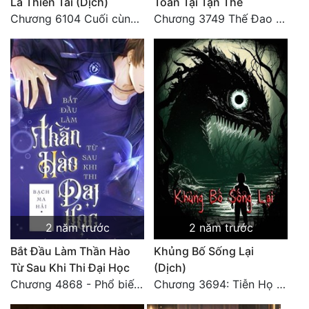
Là Thiên Tai (Dịch)
Toàn Tại Tận Thế
Chương 6104 Cuối cùng (HẾT)
Chương 3749 Thế Đao xuất kích
2 năm trước
2 năm trước
Bắt Đầu Làm Thần Hào
Khủng Bố Sống Lại
Từ Sau Khi Thi Đại Học
(Dịch)
Chương 4868 - Phổ biến Hạ Quốc tệ!
Chương 3694: Tiễn Họ Đoạn Đường Cuối - Hoàn