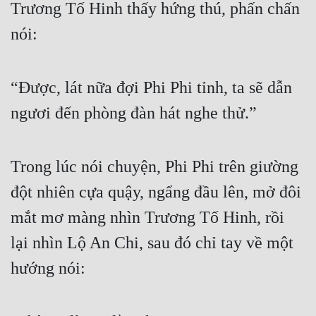
Trương Tố Hinh thấy hứng thú, phấn chấn 
Đô Thị
nói:
Đông Phương
Đông Phương Huyền Huyễn
“Được, lát nữa đợi Phi Phi tỉnh, ta sẽ dẫn 
Đồng Nhân
ngươi đến phòng đàn hát nghe thử.”
Cẩu Đạo Trường Sinh
Trong lúc nói chuyện, Phi Phi trên giường 
Ngự Thú
đột nhiên cựa quậy, ngẩng đầu lên, mở đôi 
Truyện Nam
mắt mơ màng nhìn Trương Tố Hinh, rồi 
Truyện Nữ
lại nhìn Lộ An Chi, sau đó chỉ tay về một 
Vô Địch Lưu
hướng nói:
Xây Dựng Thế Lực
Đam Mỹ