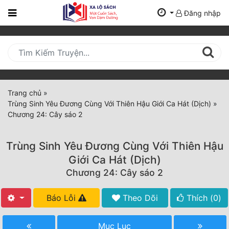
Đăng nhập
Trang
Chủ
Mới
Cập
Nhật
Trang chủ
»
(current)
Trùng Sinh Yêu Đương Cùng Với Thiên Hậu Giới Ca Hát (Dịch)
»
BXH
Chương 24: Cây sáo 2
Thể Loại
Trùng Sinh Yêu Đương Cùng Với Thiên Hậu
Giới Ca Hát (Dịch)
Tất Cả
Chương 24: Cây sáo 2
Truyện Mới Ra
Báo Lỗi
Theo Dõi
Thích (
0
)
Hoàn Thành
Mục Lục