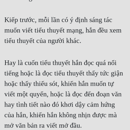
Cổ Đại
Du Hí
Kiếp trước, mỗi lần có ý định sáng tác 
Dã Sử
muốn viết tiểu thuyết mạng, hắn đều xem 
Dị Giới
tiểu thuyết của người khác.
Dị Năng
Hay là cuốn tiểu thuyết hắn đọc quá nổi 
Gia Đấu
tiếng hoặc là đọc tiểu thuyết thấy tức giận 
Góc Nhìn Nam
hoặc thấy thiếu sót, khiến hắn muốn tự 
Góc Nhìn Nữ
viết một quyển, hoặc là đọc đến đoạn văn 
Huyền Huyễn
hay tình tiết nào đó khơi dậy cảm hứng 
Huyền Nghi
của hắn, khiến hắn không nhịn được mà 
Huyền Ảo
mở văn bản ra viết mở đầu.