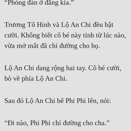
“Phòng đàn ở đằng kia.”
Đẹp
Đẹp Hiệp
Trương Tố Hinh và Lộ An Chi đều bật 
cười. Không biết cô bé này tỉnh từ lúc nào, 
Tính Cách Nhân Vật :
vừa mở mắt đã chỉ đường cho họ.
Cơ Trí
Sát Phạt Quyết Đoán
Lộ An Chi dang rộng hai tay. Cô bé cười, 
Vô Sỉ
bò về phía Lộ An Chi.
Điềm Đạm
Sau đó Lộ An Chi bế Phi Phi lên, nói:
“Đi nào, Phi Phi chỉ đường cho cha.”