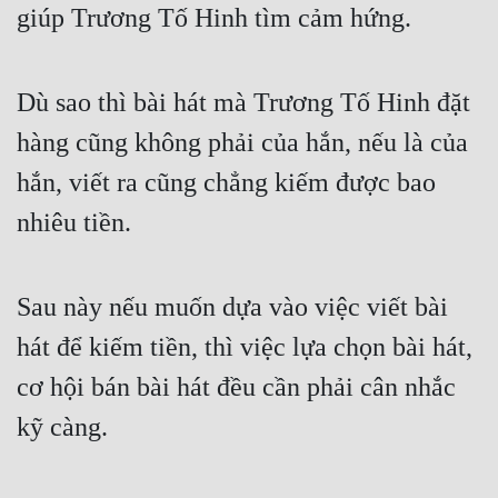
giúp Trương Tố Hinh tìm cảm hứng.
Tu Chân
Tu Tiên
Dù sao thì bài hát mà Trương Tố Hinh đặt 
Tội Phạm
hàng cũng không phải của hắn, nếu là của 
Vô Địch
hắn, viết ra cũng chẳng kiếm được bao 
Võ Hiệp
nhiêu tiền.
Võng Du
Xuyên Không
Sau này nếu muốn dựa vào việc viết bài 
Xuyên Nhanh
hát để kiếm tiền, thì việc lựa chọn bài hát, 
Xuyên Sách
cơ hội bán bài hát đều cần phải cân nhắc 
kỹ càng.
Xuyên Thư
Điền Văn