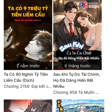
2 năm trước
8 tháng trước
Ta Có 90 Nghìn Tỷ Tiền
Sau Khi Tự Do Tài Chính,
Liếm Cẩu (Dịch)
Họ Đã Dâng Hiến Rất
Chương 2156: Đại kết cục!!!
Nhiều
Chương 958 Ta Muốn Cùng Các Cô Vĩnh Viễn Ở Bên Nhau (2) Hết