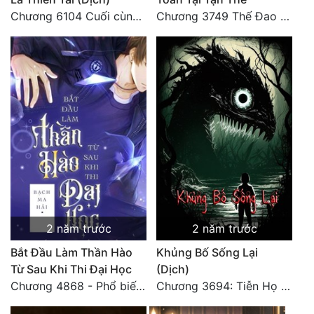
Chương 6104 Cuối cùng (HẾT)
Chương 3749 Thế Đao xuất kích
2 năm trước
2 năm trước
Bắt Đầu Làm Thần Hào
Khủng Bố Sống Lại
Từ Sau Khi Thi Đại Học
(Dịch)
Chương 4868 - Phổ biến Hạ Quốc tệ!
Chương 3694: Tiễn Họ Đoạn Đường Cuối - Hoàn