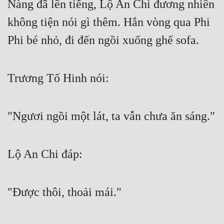
Nàng đã lên tiếng, Lộ An Chi đương nhiên 
Đô Thị
không tiện nói gì thêm. Hắn vòng qua Phi 
Đông Phương
Phi bé nhỏ, đi đến ngồi xuống ghế sofa.
Đông Phương Huyền Huyễn
Đồng Nhân
Trương Tố Hinh nói:
Cẩu Đạo Trường Sinh
"Ngươi ngồi một lát, ta vẫn chưa ăn sáng."
Ngự Thú
Truyện Nam
Lộ An Chi đáp:
Truyện Nữ
Vô Địch Lưu
"Được thôi, thoải mái."
Xây Dựng Thế Lực
Đam Mỹ