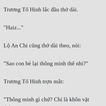
Trương Tố Hinh lắc đầu thở dài.
Mưu Mô
Mạt Thế
"Haiz..."
Mỹ Thực
Ngôn Tình
Lộ An Chi cũng thở dài theo, nói:
Ngược
Nữ Cường
"Sao con bé lại thông minh thế nhỉ?"
Nữ Phụ
Phong Thủy - Tâm Linh
Trương Tố Hinh trợn mắt:
Phương Tây
Phản Phái
"Thông minh gì chứ? Chỉ là khôn vặt 
Quan Trường