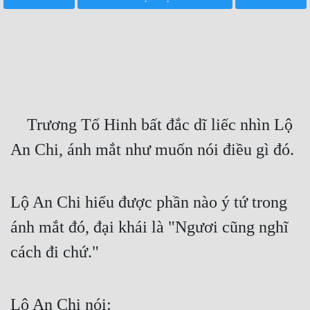
Free
Hậu Cung
Truyện Convert
Truyện Dịch
    Trương Tố Hinh bất đắc dĩ liếc nhìn Lộ 
Truyện Nhập Môn
An Chi, ánh mắt như muốn nói điều gì đó.
Truyện ngắn
Xa Lộ Dịch
Lộ An Chi hiểu được phần nào ý tứ trong 
ánh mắt đó, đại khái là "Ngươi cũng nghĩ 
Cung Đấu
cách đi chứ."
Cạnh Kỹ
Cổ Tiên Hiệp
Lộ An Chi nói: