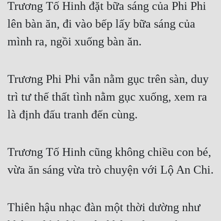
Trương Tố Hinh đặt bữa sáng của Phi Phi 
Đẹp
lên bàn ăn, đi vào bếp lấy bữa sáng của 
Đẹp Hiệp
mình ra, ngồi xuống bàn ăn.
Tính Cách Nhân Vật :
Trương Phi Phi vẫn nằm gục trên sàn, duy 
Cơ Trí
trì tư thế thất tình nằm gục xuống, xem ra 
Sát Phạt Quyết Đoán
là định đấu tranh đến cùng.
Vô Sỉ
Điềm Đạm
Trương Tố Hinh cũng không chiều con bé, 
vừa ăn sáng vừa trò chuyện với Lộ An Chi.
Thiên hậu nhạc đàn một thời dường như 