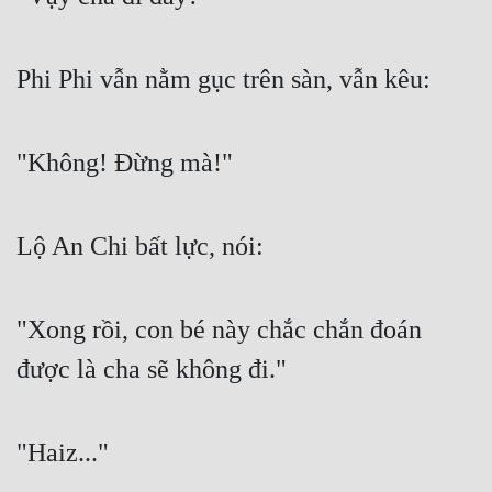
Hài Hước
Hệ Thống
Phi Phi vẫn nằm gục trên sàn, vẫn kêu:
Học Đường
Khoa Huyễn
"Không! Đừng mà!"
Khoa Huyễn Không Gian
Kinh Dị
Lộ An Chi bất lực, nói:
Kiếm Hiệp
Kỳ Huyễn
"Xong rồi, con bé này chắc chắn đoán 
Kỳ Ảo
được là cha sẽ không đi."
Linh Dị
Làm Giàu
"Haiz..."
Lịch Sử