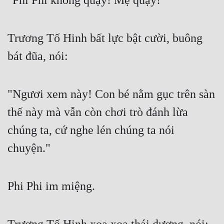
"Phi Phi không quậy! Mẹ quậy!"
Trương Tố Hinh bất lực bật cười, buông 
bát đũa, nói:
"Ngươi xem này! Con bé nằm gục trên sàn 
thế này mà vẫn còn chơi trò đánh lừa 
chúng ta, cứ nghe lén chúng ta nói 
chuyện."
Phi Phi im miệng.