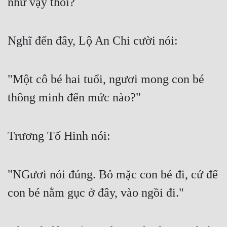
như vậy thôi?
Tu Chân
Tu Tiên
Nghĩ đến đây, Lộ An Chi cười nói:
Tội Phạm
Vô Địch
"Một cô bé hai tuổi, ngươi mong con bé 
Võ Hiệp
thông minh đến mức nào?"
Võng Du
Xuyên Không
Trương Tố Hinh nói:
Xuyên Nhanh
"NGươi nói đúng. Bỏ mặc con bé đi, cứ để 
Xuyên Sách
con bé nằm gục ở đây, vào ngồi đi."
Xuyên Thư
Điền Văn