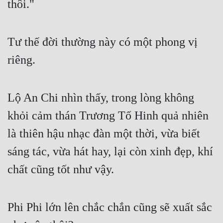
thôi."
Quân Sự
Sảng Văn
Tư thế đời thường này có một phong vị 
Sắc
riêng.
Sủng
Thanh Xuân
Lộ An Chi nhìn thấy, trong lòng không 
khỏi cảm thán Trương Tố Hinh quả nhiên 
Tiên Hiệp
là thiên hậu nhạc đàn một thời, vừa biết 
Tiểu Thuyết
sáng tác, vừa hát hay, lại còn xinh đẹp, khí 
Trinh Thám
chất cũng tốt như vậy.
Triều Đấu
Trùng Sinh
Phi Phi lớn lên chắc chắn cũng sẽ xuất sắc 
Trọng Sinh