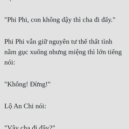
Cổ Đại
Du Hí
"Phi Phi, con không dậy thì cha đi đấy."
Dã Sử
Dị Giới
Phi Phi vẫn giữ nguyên tư thế thất tình 
Dị Năng
nằm gục xuống nhưng miệng thì lớn tiếng 
nói:
Gia Đấu
Góc Nhìn Nam
"Không! Đừng!"
Góc Nhìn Nữ
Huyền Huyễn
Lộ An Chi nói:
Huyền Nghi
Huyền Ảo
"Vậy cha đi đây?"