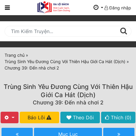
Đăng nhập
Trang
Chủ
Mới
Cập
Nhật
Trang chủ
»
(current)
Trùng Sinh Yêu Đương Cùng Với Thiên Hậu Giới Ca Hát (Dịch)
»
BXH
Chương 39: Đến nhà chơi 2
Thể Loại
Trùng Sinh Yêu Đương Cùng Với Thiên Hậu
Giới Ca Hát (Dịch)
Tất Cả
Chương 39: Đến nhà chơi 2
Truyện Mới Ra
Báo Lỗi
Theo Dõi
Thích (
0
)
Hoàn Thành
Mục Lục