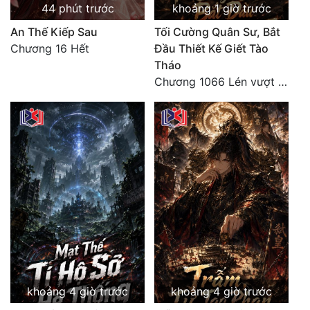
44 phút trước
khoảng 1 giờ trước
An Thế Kiếp Sau
Tối Cường Quân Sư, Bắt
Chương 16 Hết
Đầu Thiết Kế Giết Tào
Tháo
Chương 1066 Lén vượt Nam Bì, đánh thẳng Nghiệp Thành (2/2)
khoảng 4 giờ trước
khoảng 4 giờ trước