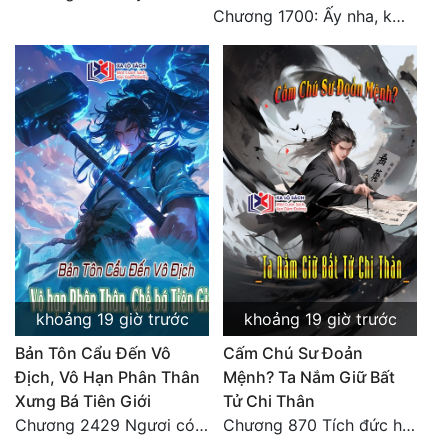
Chương 1700: Ấy nha, không có chuyện gì!
khoảng 19 giờ trước
khoảng 19 giờ trước
Bản Tôn Cẩu Đến Vô
Cấm Chú Sư Đoản
Địch, Vô Hạn Phân Thân
Mệnh? Ta Nắm Giữ Bất
Xưng Bá Tiên Giới
Tử Chi Thân
Chương 2429 Ngươi có tuệ nhãn? Ta có...
Chương 870 Tích đức hành thiện