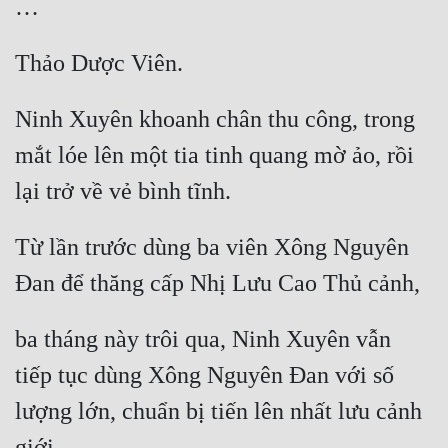
Đẹp
Đẹp Hiệp
Ninh Xuyên khoanh chân thu công, trong 
Tính Cách Nhân Vật :
mắt lóe lên một tia tinh quang mờ ảo, rồi 
Cơ Trí
Sát Phạt Quyết Đoán
Từ lần trước dùng ba viên Xông Nguyên 
Vô Sỉ
Điềm Đạm
ba tháng này trôi qua, Ninh Xuyên vẫn 
tiếp tục dùng Xông Nguyên Đan với số 
lượng lớn, chuẩn bị tiến lên nhất lưu cảnh 