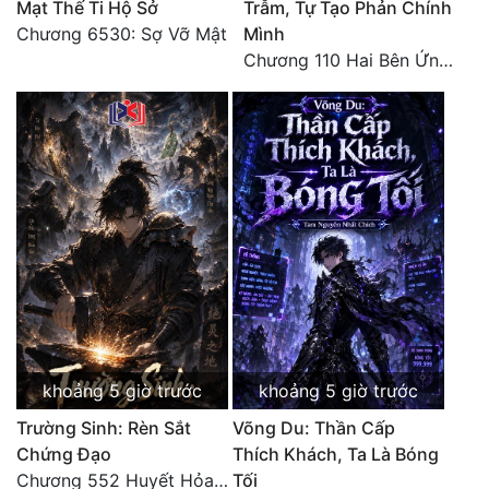
Mạt Thế Ti Hộ Sở
Trẫm, Tự Tạo Phản Chính
Chương 6530: Sợ Vỡ Mật
Mình
Chương 110 Hai Bên Ứng Phó
khoảng 5 giờ trước
khoảng 5 giờ trước
Trường Sinh: Rèn Sắt
Võng Du: Thần Cấp
Chứng Đạo
Thích Khách, Ta Là Bóng
Chương 552 Huyết Hỏa Độn Hư, nhân quả chưa dứt
Tối