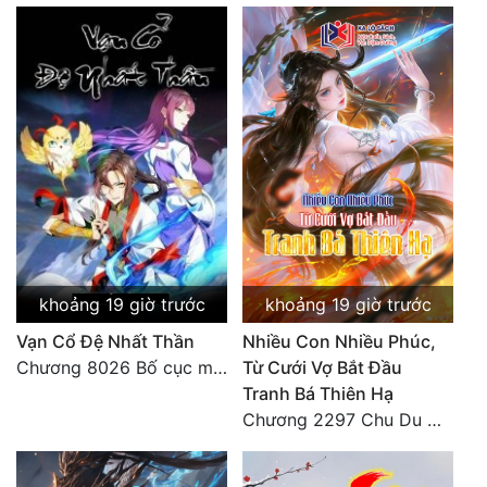
khoảng 19 giờ trước
khoảng 19 giờ trước
Vạn Cổ Đệ Nhất Thần
Nhiều Con Nhiều Phúc,
Chương 8026 Bố cục mới
Từ Cưới Vợ Bắt Đầu
Tranh Bá Thiên Hạ
Chương 2297 Chu Du Du mang thai