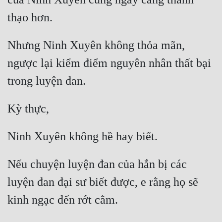
Mưu Mô
Mạt Thế
Nhưng Ninh Xuyên không thỏa mãn, 
Mỹ Thực
ngược lại kiểm điểm nguyên nhân thất bại 
Ngôn Tình
Ngược
Nữ Cường
Nữ Phụ
Phong Thủy - Tâm Linh
Nếu chuyện luyện đan của hắn bị các 
Phương Tây
luyện đan đại sư biết được, e rằng họ sẽ 
Phản Phái
Quan Trường