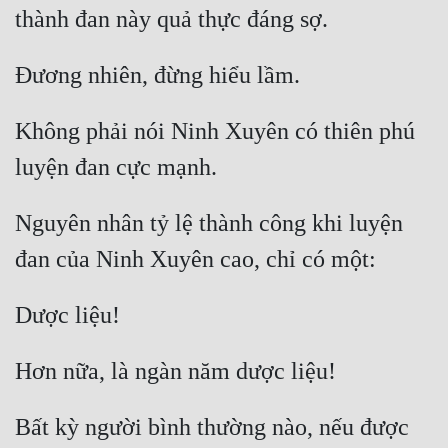
Tu Chân
Tu Tiên
Tội Phạm
Không phải nói Ninh Xuyên có thiên phú 
Vô Địch
Võ Hiệp
Nguyên nhân tỷ lệ thành công khi luyện 
Võng Du
Xuyên Không
Xuyên Nhanh
Xuyên Sách
Xuyên Thư
Điền Văn
Bất kỳ người bình thường nào, nếu được 