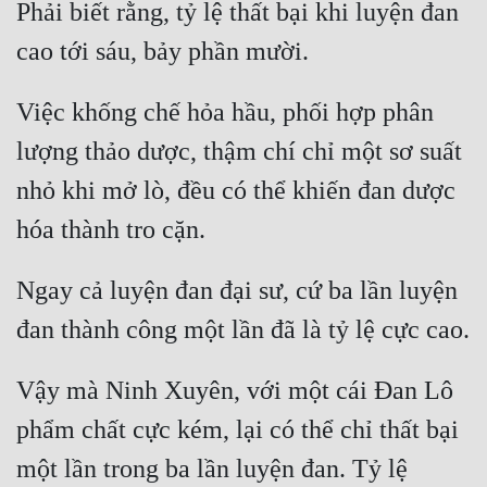
Phải biết rằng, tỷ lệ thất bại khi luyện đan 
Quân Sự
Sảng Văn
Việc khống chế hỏa hầu, phối hợp phân 
Sắc
lượng thảo dược, thậm chí chỉ một sơ suất 
Sủng
nhỏ khi mở lò, đều có thể khiến đan dược 
Thanh Xuân
Tiên Hiệp
Ngay cả luyện đan đại sư, cứ ba lần luyện 
Tiểu Thuyết
Trinh Thám
Triều Đấu
Vậy mà Ninh Xuyên, với một cái Đan Lô 
Trùng Sinh
phẩm chất cực kém, lại có thể chỉ thất bại 
một lần trong ba lần luyện đan. Tỷ lệ 
Trọng Sinh