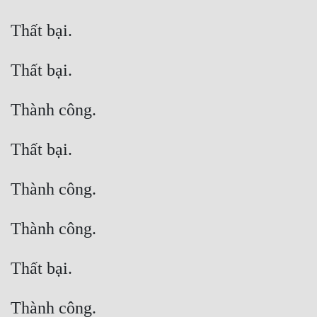
Cổ Đại
Du Hí
Dã Sử
Dị Giới
Dị Năng
Gia Đấu
Góc Nhìn Nam
Góc Nhìn Nữ
Huyền Huyễn
Huyền Nghi
Huyền Ảo