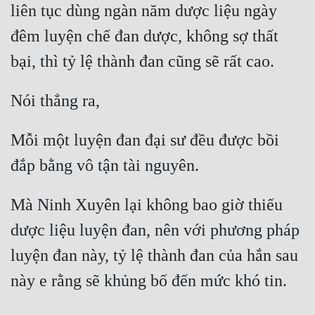
liên tục dùng ngàn năm dược liệu ngày 
Đô Thị
đêm luyện chế đan dược, không sợ thất 
Đông Phương
Đông Phương Huyền Huyễn
Đồng Nhân
Mỗi một luyện đan đại sư đều được bồi 
Cẩu Đạo Trường Sinh
Ngự Thú
Mà Ninh Xuyên lại không bao giờ thiếu 
Truyện Nam
dược liệu luyện đan, nên với phương pháp 
Truyện Nữ
luyện đan này, tỷ lệ thành đan của hắn sau 
Vô Địch Lưu
Xây Dựng Thế Lực
Đam Mỹ