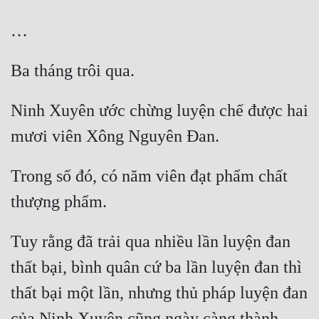
Hài Hước
Hệ Thống
Học Đường
Khoa Huyễn
Ninh Xuyên ước chừng luyện chế được hai 
Khoa Huyễn Không Gian
Kinh Dị
Trong số đó, có năm viên đạt phẩm chất 
Kiếm Hiệp
Kỳ Huyễn
Kỳ Ảo
Tuy rằng đã trải qua nhiều lần luyện đan 
Linh Dị
thất bại, bình quân cứ ba lần luyện đan thì 
Làm Giàu
thất bại một lần, nhưng thủ pháp luyện đan 
của Ninh Xuyên cũng ngày càng thành 
Lịch Sử