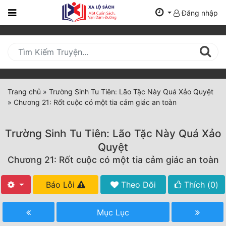
Đăng nhập
Trang
Chủ
Mới
Cập
Nhật
Trang chủ
»
Trường Sinh Tu Tiên: Lão Tặc Này Quá Xảo Quyệt
(current)
»
Chương 21: Rốt cuộc có một tia cảm giác an toàn
BXH
Thể Loại
Trường Sinh Tu Tiên: Lão Tặc Này Quá Xảo
Quyệt
Chương 21: Rốt cuộc có một tia cảm giác an toàn
Tất Cả
Truyện Mới Ra
Báo Lỗi
Theo Dõi
Thích (
0
)
Hoàn Thành
Mục Lục