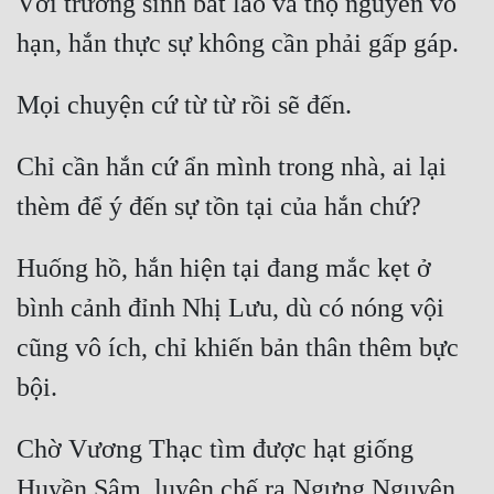
Với trường sinh bất lão và thọ nguyên vô 
Đô Thị
Đông Phương
Đông Phương Huyền Huyễn
Đồng Nhân
Chỉ cần hắn cứ ẩn mình trong nhà, ai lại 
Cẩu Đạo Trường Sinh
Huống hồ, hắn hiện tại đang mắc kẹt ở 
Ngự Thú
bình cảnh đỉnh Nhị Lưu, dù có nóng vội 
Truyện Nam
cũng vô ích, chỉ khiến bản thân thêm bực 
Truyện Nữ
Vô Địch Lưu
Chờ Vương Thạc tìm được hạt giống 
Xây Dựng Thế Lực
Huyền Sâm, luyện chế ra Ngưng Nguyên 
Đam Mỹ