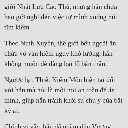
Cổ Đại
giới Nhất Lưu Cao Thủ, nhưng hắn chưa 
Du Hí
bao giờ nghĩ đến việc tự mình xuống núi 
Dã Sử
Dị Giới
Theo Ninh Xuyên, thế giới bên ngoài ẩn 
Dị Năng
chứa vô vàn hiểm nguy khó lường, hắn 
Gia Đấu
Góc Nhìn Nam
Ngược lại, Thiết Kiếm Môn hiện tại đối 
Góc Nhìn Nữ
với hắn mà nói là một nơi an toàn để ẩn 
Huyền Huyễn
mình, giúp hắn tránh khỏi sự chú ý của bất 
Huyền Nghi
Huyền Ảo
Chính vì vậy, hắn đã nhắm đến Vương 