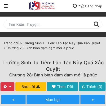
Đăng nhập
Trang
Chủ
Mới
Cập
Nhật
Trang chủ
»
Trường Sinh Tu Tiên: Lão Tặc Này Quá Xảo Quyệt
(current)
»
Chương 28: Bình bình đạm đạm mới là phúc
BXH
Thể Loại
Trường Sinh Tu Tiên: Lão Tặc Này Quá Xảo
Quyệt
Chương 28: Bình bình đạm đạm mới là phúc
Tất Cả
Truyện Mới Ra
Báo Lỗi
Theo Dõi
Thích (
0
)
Hoàn Thành
Mục Lục