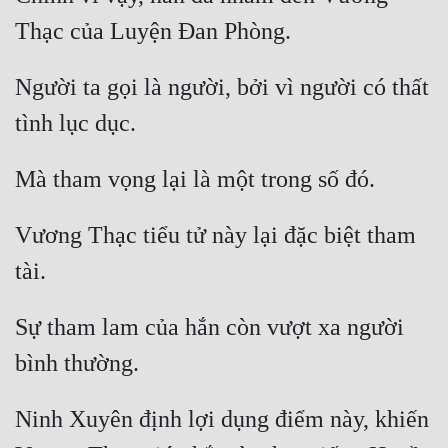
Hài Hước
Hệ Thống
Người ta gọi là người, bởi vì người có thất 
Học Đường
Khoa Huyễn
Khoa Huyễn Không Gian
Kinh Dị
Vương Thạc tiểu tử này lại đặc biệt tham 
Kiếm Hiệp
Kỳ Huyễn
Sự tham lam của hắn còn vượt xa người 
Kỳ Ảo
Linh Dị
Làm Giàu
Ninh Xuyên định lợi dụng điểm này, khiến 
Lịch Sử