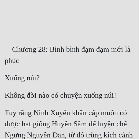
Free
Hậu Cung
Truyện Convert
Truyện Dịch
    Chương 28: Bình bình đạm đạm mới là 
Truyện Nhập Môn
Truyện ngắn
Xa Lộ Dịch
Cung Đấu
Tuy rằng Ninh Xuyên khẩn cấp muốn có 
Cạnh Kỹ
được hạt giống Huyền Sâm để luyện chế 
Cổ Tiên Hiệp
Ngưng Nguyên Đan, từ đó trùng kích cảnh 