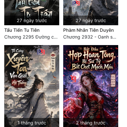
27 ngày trước
27 ngày trước
Tẩu Tiến Tu Tiên
Phàm Nhân Tiên Duyên
Chương 2295 Đường còn rất dài đâu 【 đại kết cục 】
Chương 2932 - Oanh sát Hồng Mông, khởi đầu mới
1 tháng trước
2 tháng trước