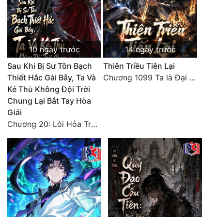
10 ngày trước
14 ngày trước
Sau Khi Bị Sư Tôn Bạch
Thiên Triều Tiên Lại
Thiết Hắc Gài Bẫy, Ta Và
Chương 1099 Ta là Đại La Tiên! Một người đắc đạo, gà chó lên trời (Đại kết cục)
Kẻ Thù Không Đội Trời
Chung Lại Bắt Tay Hòa
Giải
Chương 20: Lôi Hỏa Trường Minh (Hết)