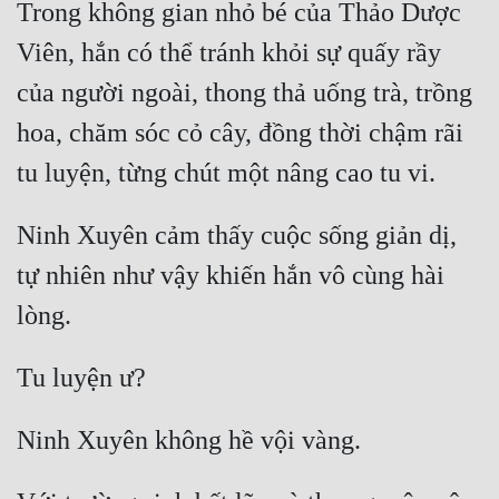
Trong không gian nhỏ bé của Thảo Dược 
Tu Chân
Viên, hắn có thể tránh khỏi sự quấy rầy 
Tu Tiên
của người ngoài, thong thả uống trà, trồng 
Tội Phạm
hoa, chăm sóc cỏ cây, đồng thời chậm rãi 
Vô Địch
Võ Hiệp
Ninh Xuyên cảm thấy cuộc sống giản dị, 
Võng Du
tự nhiên như vậy khiến hắn vô cùng hài 
Xuyên Không
Xuyên Nhanh
Xuyên Sách
Xuyên Thư
Điền Văn