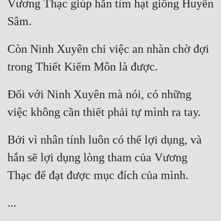
Vương Thạc giúp hắn tìm hạt giống Huyền 
Mưu Mô
Mạt Thế
Còn Ninh Xuyên chỉ việc an nhàn chờ đợi 
Mỹ Thực
Ngôn Tình
Đối với Ninh Xuyên mà nói, có những 
Ngược
Nữ Cường
Nữ Phụ
Bởi vì nhân tính luôn có thể lợi dụng, và 
hắn sẽ lợi dụng lòng tham của Vương 
Phong Thủy - Tâm Linh
Phương Tây
Phản Phái
Quan Trường