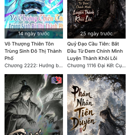
14 ngày trước
25 ngày trước
Vô Thượng Thiên Tôn
Quỷ Đạo Cầu Tiên: Bắt
Trùng Sinh Đô Thị Thành
Đầu Từ Đem Chính Mình
Phố
Luyện Thành Khôi Lỗi
Chương 2222: Hướng biên thành xuất phát! (Đại kết cục)
Chương 1116 Đại Kết Cục (Cuối Cùng) (2)