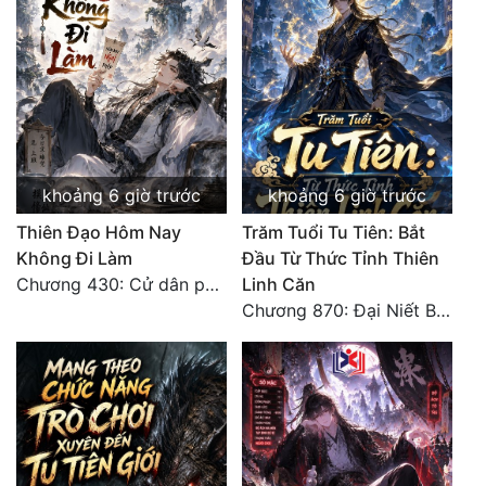
khoảng 6 giờ trước
khoảng 6 giờ trước
Thiên Đạo Hôm Nay
Trăm Tuổi Tu Tiên: Bắt
Không Đi Làm
Đầu Từ Thức Tỉnh Thiên
Chương 430: Cử dân phạt thiên (3)
Linh Căn
Chương 870: Đại Niết Bàn Tiên Thuật!