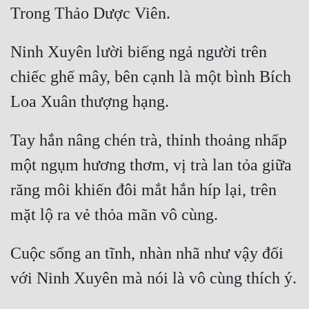
Quân Sự
Sảng Văn
Ninh Xuyên lười biếng ngả người trên 
chiếc ghế mây, bên cạnh là một bình Bích 
Sắc
Sủng
Thanh Xuân
Tay hắn nâng chén trà, thỉnh thoảng nhấp 
Tiên Hiệp
một ngụm hương thơm, vị trà lan tỏa giữa 
Tiểu Thuyết
răng môi khiến đôi mắt hắn híp lại, trên 
Trinh Thám
Triều Đấu
Cuộc sống an tĩnh, nhàn nhã như vậy đối 
Trùng Sinh
Trọng Sinh