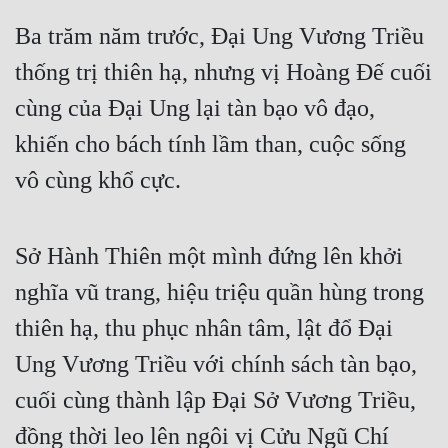
Cổ Đại
Ba trăm năm trước, Đại Ung Vương Triều
Du Hí
thống trị thiên hạ, nhưng vị Hoàng Đế cuối
Dã Sử
cùng của Đại Ung lại tàn bạo vô đạo,
Dị Giới
khiến cho bách tính lầm than, cuộc sống
Dị Năng
vô cùng khổ cực.
Gia Đấu
Sở Hành Thiên một mình đứng lên khởi
Góc Nhìn Nam
nghĩa vũ trang, hiệu triệu quần hùng trong
Góc Nhìn Nữ
thiên hạ, thu phục nhân tâm, lật đổ Đại
Huyền Huyễn
Ung Vương Triều với chính sách tàn bạo,
Huyền Nghi
cuối cùng thành lập Đại Sở Vương Triều,
Huyền Ảo
đồng thời leo lên ngôi vị Cửu Ngũ Chí