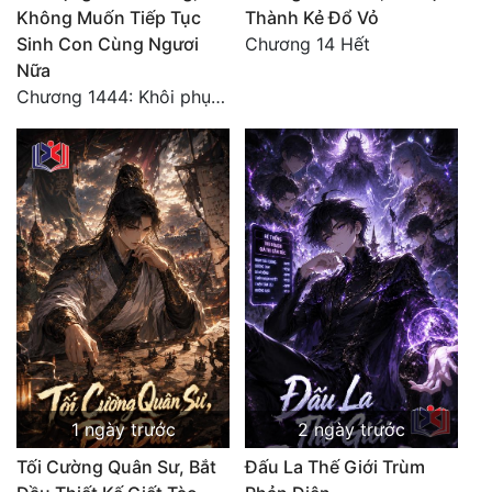
Không Muốn Tiếp Tục
Thành Kẻ Đổ Vỏ
Tu Chân
Sinh Con Cùng Ngươi
Chương 14 Hết
Tu Tiên
Nữa
Chương 1444: Khôi phục quỹ đạo
Tội Phạm
Vô Địch
Võ Hiệp
Võng Du
Xuyên Không
Xuyên Nhanh
Xuyên Sách
Xuyên Thư
1 ngày trước
2 ngày trước
Điền Văn
Tối Cường Quân Sư, Bắt
Đấu La Thế Giới Trùm