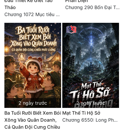
Đầu Thiết Kế Giết Tào
Phản Diện
Đô Thị
Tháo
Chương 290 Bốn Đại Tông Môn Đơn Thuộc Tính Vô Cùng Thê Lương
Chương 1072 Mục tiêu của chúng ta là biển sao trời (2/2)
Đông Phương
Đông Phương Huyền Huyễn
Đồng Nhân
Cẩu Đạo Trường Sinh
Ngự Thú
Truyện Nam
Truyện Nữ
2 ngày trước
2 ngày trước
Vô Địch Lưu
Ba Tuổi Rưỡi Biết Xem Bói
Mạt Thế Ti Hộ Sở
Xây Dựng Thế Lực
Xông Vào Quân Doanh,
Chương 6550: Long Phượng Thần Trận
Cả Quân Đội Cưng Chiều
Đam Mỹ