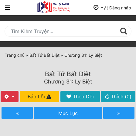
Đăng nhập
Trang
Chủ
Mới
Cập
Nhật
Trang chủ
»
Bất Tử Bất Diệt
»
Chương 31: Ly Biệt
(current)
BXH
Bất Tử Bất Diệt
Thể Loại
Chương 31: Ly Biệt
Báo Lỗi
Theo Dõi
Thích (
0
)
Tất Cả
Truyện Mới Ra
Mục Lục
Hoàn Thành