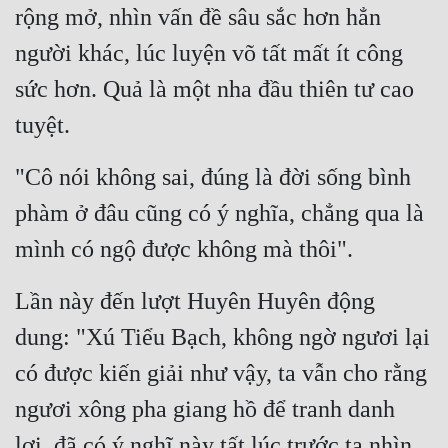
rộng mở, nhìn vấn đề sâu sắc hơn hẳn 
Mưu Mô
người khác, lúc luyện võ tất mất ít công 
Mạt Thế
sức hơn. Quả là một nha đầu thiên tư cao 
Mỹ Thực
tuyệt.
Ngôn Tình
"Cô nói không sai, đúng là đời sống bình 
Ngược
phàm ở đâu cũng có ý nghĩa, chẳng qua là 
Nữ Cường
mình có ngộ được không mà thôi".
Nữ Phụ
Lần này đến lượt Huyên Huyên động 
Phong Thủy - Tâm Linh
dung: "Xú Tiểu Bạch, không ngờ ngươi lại 
Phương Tây
có được kiến giải như vậy, ta vẫn cho rằng 
Phản Phái
ngươi xông pha giang hồ để tranh danh 
Quan Trường
lợi, đã có ý nghĩ này tất lúc trước ta nhìn 