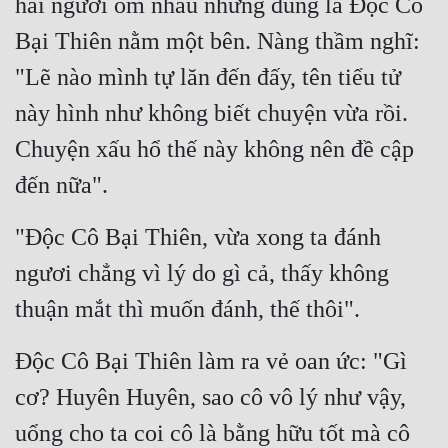
hai người ôm nhau nhưng đúng là Độc Cô 
Bại Thiên nằm một bên. Nàng thầm nghĩ: 
"Lẽ nào mình tự lăn đến đấy, tên tiểu tử 
này hình như không biết chuyện vừa rồi. 
Chuyện xấu hổ thế này không nên đề cập 
đến nữa".
"Độc Cô Bại Thiên, vừa xong ta đánh 
ngươi chẳng vì lý do gì cả, thấy không 
thuận mắt thì muốn đánh, thế thôi".
Độc Cô Bại Thiên làm ra vẻ oan ức: "Gì 
cơ? Huyên Huyên, sao cô vô lý như vậy, 
uổng cho ta coi cô là bằng hữu tốt mà cô 