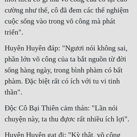
Tu Chân
cường như thế, cô đã đem các thể nghiệm 
Tu Tiên
cuộc sống vào trong võ công mà phát 
triển".
Tội Phạm
Vô Địch
Huyên Huyên đáp: "Ngươi nói không sai, 
Võ Hiệp
phần lớn võ công của ta bắt nguồn từ đời 
Võng Du
sống hàng ngày, trong bình phàm có bất 
phàm. Đặc biệt rất có ích với tu vi tinh 
Xuyên Không
thần".
Xuyên Nhanh
Xuyên Sách
Độc Cô Bại Thiên cảm thán: "Lần nói 
Xuyên Thư
chuyện này, ta thu đựơc rất nhiều ích lợi".
Điền Văn
Huyên Huyên gạt đi: "Kỳ thật, võ công 