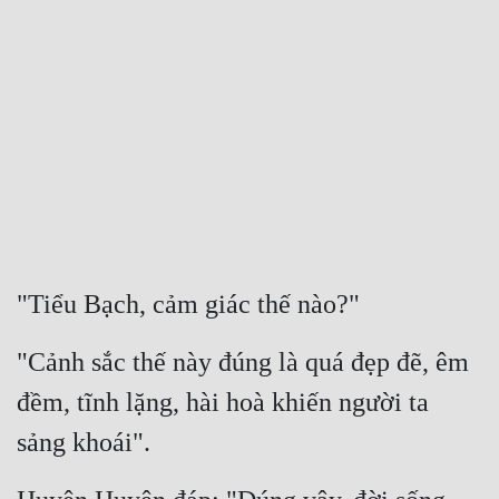
Free
Hậu Cung
Truyện Convert
Truyện Dịch
Truyện Nhập Môn
Truyện ngắn
"Tiểu Bạch, cảm giác thế nào?"
Xa Lộ Dịch
"Cảnh sắc thế này đúng là quá đẹp đẽ, êm 
Cung Đấu
đềm, tĩnh lặng, hài hoà khiến người ta 
Cạnh Kỹ
sảng khoái".
Cổ Tiên Hiệp