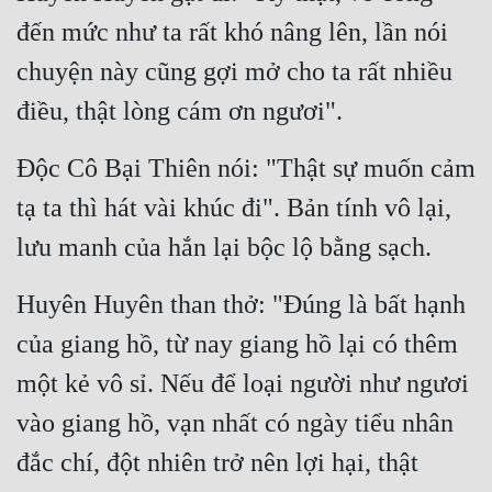
Đô Thị
đến mức như ta rất khó nâng lên, lần nói 
Đông Phương
chuyện này cũng gợi mở cho ta rất nhiều 
Đông Phương Huyền Huyễn
điều, thật lòng cám ơn ngươi".
Đồng Nhân
Độc Cô Bại Thiên nói: "Thật sự muốn cảm 
tạ ta thì hát vài khúc đi". Bản tính vô lại, 
Cẩu Đạo Trường Sinh
lưu manh của hắn lại bộc lộ bằng sạch.
Ngự Thú
Huyên Huyên than thở: "Đúng là bất hạnh 
Truyện Nam
của giang hồ, từ nay giang hồ lại có thêm 
Truyện Nữ
một kẻ vô sỉ. Nếu để loại người như ngươi 
Vô Địch Lưu
vào giang hồ, vạn nhất có ngày tiểu nhân 
Xây Dựng Thế Lực
đắc chí, đột nhiên trở nên lợi hại, thật 
Đam Mỹ