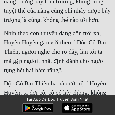
nàng chừng bảy tám trượng, khing công 
tuyệt thế của nàng cũng chỉ nhảy được bảy 
trượng là cùng, không thể nào tới hơn.
Nhìn theo con thuyền đang dần trôi xa, 
Huyên Huyên gào với theo: "Độc Cô Bại 
Thiên, ngươi nghe cho rõ đây, lần tới ta 
mà gặp ngươi, nhất định đánh cho ngươi 
rụng hết hai hàm răng".
Độc Cô Bại Thiên ha hả cười rộ: "Huyên 
Huyên, ta đợi cô, cô có lấy chồng, không 
Tải App Để Đọc Truyện Sớm Nhất
được gả cho người khác mà phải gả cho ta 
".