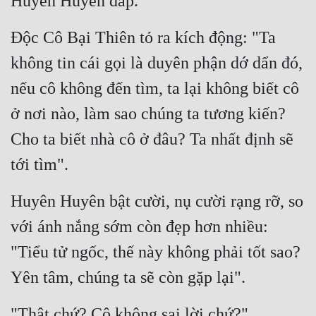
Huyên Huyên đáp.
Độc Cô Bại Thiên tỏ ra kích động: "Ta 
không tin cái gọi là duyên phận dớ dẩn đó, 
nếu cô không đến tìm, ta lại không biết cô 
ở nơi nào, làm sao chúng ta tương kiến? 
Cho ta biết nhà cô ở đâu? Ta nhất định sẽ 
tới tìm".
Huyên Huyên bật cười, nụ cười rạng rỡ, so 
với ánh nắng sớm còn đẹp hơn nhiều: 
"Tiểu tử ngốc, thế này không phải tốt sao? 
Yên tâm, chúng ta sẽ còn gặp lại".
"Thật chứ? Cô không sai lời chứ?"