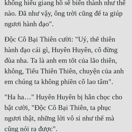
không hiểu giang hồ sẽ biến thành như thế 
Đẹp
nào. Đã như vậy, ông trời cũng để ta giúp 
ngươi hành đạo".
Đẹp Hiệp
Độc Cô Bại Thiên cười: "Uý, thế thiên 
Tính Cách Nhân Vật :
hành đạo cái gì, Huyên Huyên, cô đừng 
Cơ Trí
đùa nha. Ta là anh em tốt của lão thiên, 
Sát Phạt Quyết Đoán
không, Tiểu Thiên Thiên, chuyện của anh 
Vô Sỉ
em chúng ta không phiền cô lao tâm".
Điềm Đạm
"Ha ha…" Huyên Huyên bị hắn chọc cho 
bật cười, "Độc Cô Bại Thiên, ta phục 
ngươi thật, những lời vô sỉ như thế mà 
cũng nói ra được".