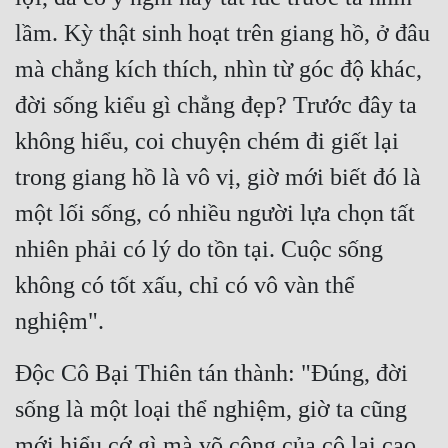
lầm. Kỳ thật sinh hoạt trên giang hồ, ở đâu 
Quân Sự
mà chẳng kích thích, nhìn từ góc độ khác, 
Sảng Văn
đời sống kiểu gì chẳng đẹp? Trước đây ta 
Sắc
không hiểu, coi chuyện chém đi giết lại 
Sủng
trong giang hồ là vô vị, giờ mới biết đó là 
Thanh Xuân
một lối sống, có nhiều người lựa chọn tất 
Tiên Hiệp
nhiên phải có lý do tồn tại. Cuộc sống 
Tiểu Thuyết
không có tốt xấu, chỉ có vô vàn thể 
Trinh Thám
nghiệm".
Triều Đấu
Độc Cô Bại Thiên tán thành: "Đúng, đời 
Trùng Sinh
sống là một loại thể nghiệm, giờ ta cũng 
Trọng Sinh
mới hiểu cớ gì mà võ công của cô lại cao 