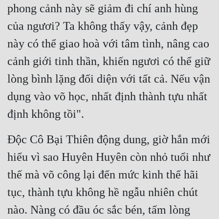
Hài Hước
phong cảnh này sẽ giảm đi chí anh hùng 
Hệ Thống
của ngươi? Ta không thấy vậy, cảnh đẹp 
này có thể giao hoà với tâm tình, nâng cao 
Học Đường
cảnh giới tinh thần, khiến ngươi có thể giữ 
Khoa Huyễn
lòng bình lặng đối diện với tất cả. Nếu vận 
Khoa Huyễn Không Gian
dụng vào võ học, nhất định thành tựu nhất 
Kinh Dị
định không tồi".
Kiếm Hiệp
Độc Cô Bại Thiên động dung, giờ hắn mới 
Kỳ Huyễn
hiểu vì sao Huyên Huyên còn nhỏ tuổi như 
Kỳ Ảo
thế mà võ công lại đến mức kinh thế hãi 
Linh Dị
tục, thành tựu không hề ngẫu nhiên chút 
Làm Giàu
nào. Nàng có đầu óc sắc bén, tấm lòng 
Lịch Sử