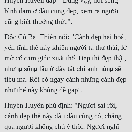
Huyên Huyên đáp: "Đúng vậy, đời sống 
Cổ Đại
bình đạm ở đâu cũng đẹp, xem ra ngươi 
Du Hí
cũng biết thưởng thức".
Dã Sử
Độc Cô Bại Thiên nói: "Cảnh đẹp hài hoà, 
Dị Giới
yên tĩnh thế này khiến người ta thư thái, lờ 
Dị Năng
mờ có cảm giác xuất thế. Đẹp thì đẹp thật, 
Gia Đấu
nhưng sống lâu ở đây tất chí anh hùng sẽ 
Góc Nhìn Nam
tiêu ma. Rồi có ngày cảnh những cảnh đẹp 
Góc Nhìn Nữ
như thế này không dễ gặp".
Huyền Huyễn
Huyên Huyên phủ định: "Ngươi sai rồi, 
Huyền Nghi
cảnh đẹp thế này đâu đâu cũng có, chẳng 
Huyền Ảo
qua ngươi không chú ý thôi. Ngươi nghĩ 