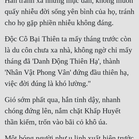
Hắn tránh xa nhưng mục dân, không muốn 
Hài Hước
quấy nhiễu đời sống yên bình của họ, tránh 
Hệ Thống
cho họ gặp phiền nhiễu không đáng.
Học Đường
Độc Cô Bại Thiên ta mấy tháng trước còn 
Khoa Huyễn
là du côn chưa xa nhà, không ngờ chỉ mấy 
Khoa Huyễn Không Gian
tháng đã 'Danh Động Thiên Hạ', thành 
Kinh Dị
'Nhân Vật Phong Vân' đứng đầu thiên hạ, 
Kiếm Hiệp
việc đời đúng là khó lường."
Kỳ Huyễn
Gió sớm phất qua, hắn tỉnh dậy, nhanh 
Kỳ Ảo
chóng đứng lên, nắm chặt Khấp Huyết 
Linh Dị
thần kiếm, trốn vào bãi cỏ khô úa.
Làm Giàu
Một bóng người như u linh xuất hiện trước 
Lịch Sử