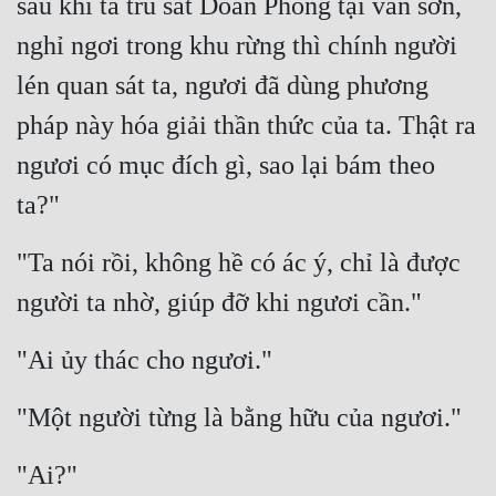
sau khi ta tru sát Doãn Phong tại vân sơn, 
nghỉ ngơi trong khu rừng thì chính người 
Đẹp
lén quan sát ta, ngươi đã dùng phương 
Đẹp Hiệp
pháp này hóa giải thần thức của ta. Thật ra 
Tính Cách Nhân Vật :
ngươi có mục đích gì, sao lại bám theo 
Cơ Trí
ta?"
Sát Phạt Quyết Đoán
"Ta nói rồi, không hề có ác ý, chỉ là được 
Vô Sỉ
người ta nhờ, giúp đỡ khi ngươi cần."
Điềm Đạm
"Ai ủy thác cho ngươi."
"Một người từng là bằng hữu của ngươi."
"Ai?"