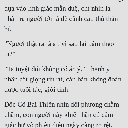
Tu Chân
dựa vào linh giác mẫn duệ, chỉ nhìn là 
nhân ra người tới là đế cảnh cao thủ thần 
Tu Tiên
bí.
Tội Phạm
Vô Địch
"Ngươi thật ra là ai, vì sao lại bám theo 
Võ Hiệp
ta?"
Võng Du
"Ta tuyệt đối không có ác ý." Thanh y 
Xuyên Không
nhân cất giọng rin rít, căn bản không đoán 
Xuyên Nhanh
được tuổi tác, giới tính.
Xuyên Sách
Độc Cô Bại Thiên nhìn đối phương chằm 
Xuyên Thư
chằm, con người này khiến hắn có cảm 
Điền Văn
giác hư vô phiêu diêu ngày càng rõ rệt. 