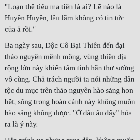
Cổ Đại
"Loạn thế tiểu ma tiên là ai? Lẽ nào là 
Huyên Huyên, lâu lắm không có tin tức 
Du Hí
của ả rồi."
Dã Sử
Dị Giới
Ba ngày sau, Độc Cô Bại Thiên đến đại 
Dị Năng
thảo nguyên mênh mông, vùng thiên địa 
rộng lớn này khiến tâm tình hắn thư sướng 
Gia Đấu
vô cùng. Chả trách người ta nói những dân 
Góc Nhìn Nam
tộc du mục trên thảo nguyên hào sảng hơn 
Góc Nhìn Nữ
hết, sống trong hoàn cảnh này không muốn 
Huyền Huyễn
hào sảng không được. "Ở đâu âu đấy" hóa 
Huyền Nghi
ra là ý này.
Huyền Ảo