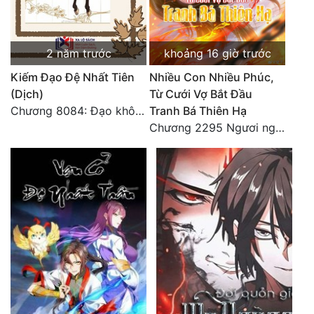
2 năm trước
khoảng 16 giờ trước
Kiếm Đạo Đệ Nhất Tiên
Nhiều Con Nhiều Phúc,
(Dịch)
Từ Cưới Vợ Bắt Đầu
Chương 8084: Đạo không bờ bến (Đại kết cục) (10)
Tranh Bá Thiên Hạ
Chương 2295 Ngươi nghĩ chuyện Đại Viêm tiên triều làm có thể giấu được thiên hạ sao?