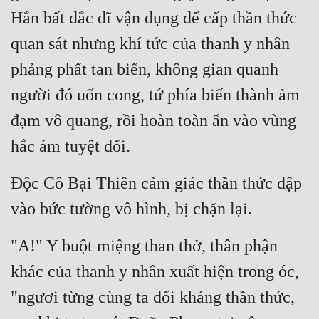
Đô Thị
Hắn bất đắc dĩ vận dụng đế cấp thần thức 
Đông Phương
quan sát nhưng khí tức của thanh y nhân 
phảng phất tan biến, không gian quanh 
Đông Phương Huyền Huyễn
người đó uốn cong, tứ phía biến thành ảm 
Đồng Nhân
đạm vô quang, rồi hoàn toàn ẩn vào vùng 
hắc ám tuyệt đối.
Cẩu Đạo Trường Sinh
Ngự Thú
Độc Cô Bại Thiên cảm giác thần thức đập 
Truyện Nam
vào bức tường vô hình, bị chặn lại.
Truyện Nữ
"A!" Y buột miệng than thở, thân phận 
Vô Địch Lưu
khác của thanh y nhân xuất hiện trong óc, 
Xây Dựng Thế Lực
"ngươi từng cùng ta đối kháng thần thức, 
Đam Mỹ