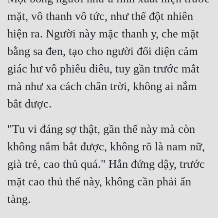
mặt, vô thanh vô tức, như thể đột nhiên 
Mưu Mô
hiện ra. Người này mặc thanh y, che mặt 
Mạt Thế
bằng sa đen, tạo cho người đối diện cảm 
Mỹ Thực
giác hư vô phiêu diêu, tuy gần trước mắt 
Ngôn Tình
mà như xa cách chân trời, không ai nắm 
Ngược
bắt được.
Nữ Cường
"Tu vi đáng sợ thật, gần thế này mà còn 
Nữ Phụ
không nắm bắt được, không rõ là nam nữ, 
Phong Thủy - Tâm Linh
già trẻ, cao thủ quá." Hắn đứng dậy, trước 
Phương Tây
mặt cao thủ thế này, không cần phải ẩn 
Phản Phái
tàng.
Quan Trường