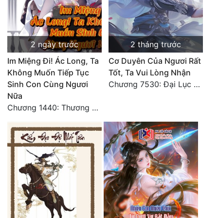
2 ngày trước
2 tháng trước
Im Miệng Đi! Ác Long, Ta
Cơ Duyên Của Ngươi Rất
Không Muốn Tiếp Tục
Tốt, Ta Vui Lòng Nhận
Sinh Con Cùng Ngươi
Chương 7530: Đại Lục Khởi Nguyên – Kiến Thành 71
Nữa
Chương 1440: Thương Hoành Vạn Vật (7)