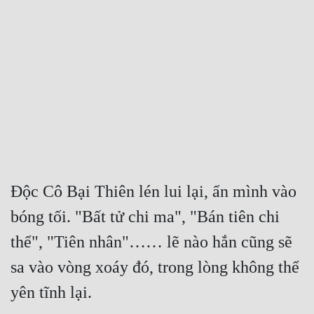
Free
Hậu Cung
Truyện Convert
Truyện Dịch
Truyện Nhập Môn
Truyện ngắn
Độc Cô Bại Thiên lén lui lại, ẩn mình vào 
Xa Lộ Dịch
bóng tối. "Bất tử chi ma", "Bán tiên chi 
thể", "Tiên nhân"…… lẽ nào hắn cũng sẽ 
Cung Đấu
sa vào vòng xoáy đó, trong lòng không thể 
Cạnh Kỹ
yên tĩnh lại.
Cổ Tiên Hiệp