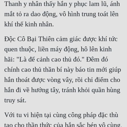
Thanh y nhân thấy hắn y phục lam lũ, ánh 
Quân Sự
mắt tỏ ra dao động, vô hình trung toát lên 
Sảng Văn
khí thế kinh nhân.
Sắc
Độc Cô Bại Thiên cảm giác được khí tức 
Sủng
quen thuộc, liền máy động, hô lên kinh 
Thanh Xuân
hãi: "Là đế cảnh cao thủ đó." Đêm đó 
Tiên Hiệp
chính cao thủ thần bí này báo tin mới giúp 
Tiểu Thuyết
hắn thoát được vòng vây, rồi chỉ điểm cho 
Trinh Thám
hắn đi về hướng tây, tránh khỏi quần hùng 
truy sát.
Triều Đấu
Trùng Sinh
Với tu vi hiện tại cùng công pháp đặc thù 
Trọng Sinh
tạo cho thần thức của hắn sắc bén vô cùng, 