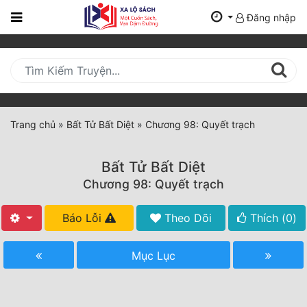
Đăng nhập
Trang
Chủ
Mới
Cập
Nhật
Trang chủ
»
Bất Tử Bất Diệt
»
Chương 98: Quyết trạch
(current)
BXH
Bất Tử Bất Diệt
Thể Loại
Chương 98: Quyết trạch
Báo Lỗi
Theo Dõi
Thích (
0
)
Tất Cả
Truyện Mới Ra
Mục Lục
Hoàn Thành