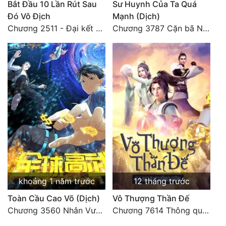
Bắt Đầu 10 Lần Rút Sau
Sư Huynh Của Ta Quá
Đó Vô Địch
Mạnh (Dịch)
Chương 2511 - Đại kết cục, Phiên ngoại thiên: Chư thiên quy nhất giới, vĩnh hằng thế giới. Hết!
Chương 3787 Cặn bã Nam Thiên Đạo
khoảng 1 năm trước
12 tháng trước
Toàn Cầu Cao Võ (Dịch)
Vô Thượng Thần Đế
Chương 3560 Nhân Vương trở về - END
Chương 7614 Thông quan ban thưởng, Ngục Hải Yên Thần Quang