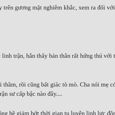
 trên gương mặt nghiêm khắc, xem ra đối với 
linh trận, hắn thấy bản thân rất hứng thú với t
thầm, rồi cũng bất giác tò mò. Cha nói mẹ có 
rận sư cấp bậc nào đây....
g hề giảm bớt thời gian tu luyện linh lực đồn