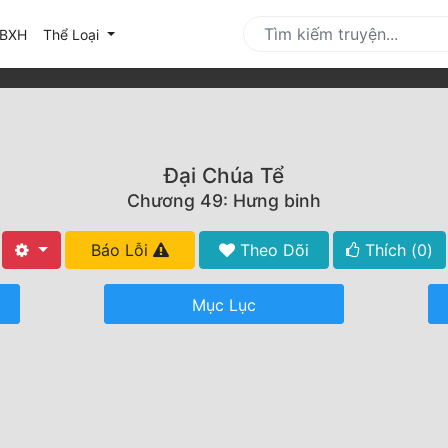
urrent)
BXH
Thể Loại
Đại Chúa Tể
Chương 49: Hưng binh
Báo Lỗi
Theo Dõi
Thích (
0
)
Mục Lục