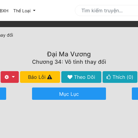
urrent)
BXH
Thể Loại
hay đổi
Đại Ma Vương
Chương 34: Vô tình thay đổi
Báo Lỗi
Theo Dõi
Thích (
0
)
Mục Lục