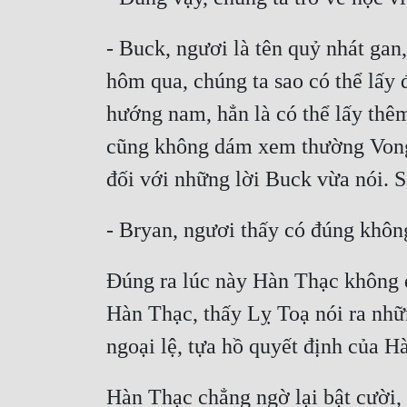
- Buck, ngươi là tên quỷ nhát ga
hôm qua, chúng ta sao có thể lấy 
hướng nam, hẳn là có thể lấy thêm
cũng không dám xem thường Vong L
đối với những lời Buck vừa nói. 
- Bryan, ngươi thấy có đúng khôn
Đúng ra lúc này Hàn Thạc không đ
Hàn Thạc, thấy Lỵ Toạ nói ra nhữ
ngoại lệ, tựa hồ quyết định của H
Hàn Thạc chẳng ngờ lại bật cười,