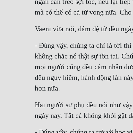
ngàn cân treo sợi tóc, nếu lại tiế
mà có thể có cả tử vong nữa. Cho n
Vaeni vừa nói, đám đệ tử đều ngây
- Đúng vậy, chúng ta chỉ là tới th
không chắc nó thật sự tồn tại. C
mọi người cũng đều cảm nhận được
đều nguy hiểm, hành động lần này 
hơn nữa.
Hai người sư phụ đều nói như vậy 
ngày nay. Tất cả không khỏi gật đ
- Đúng vậy, chúng ta trở về học v