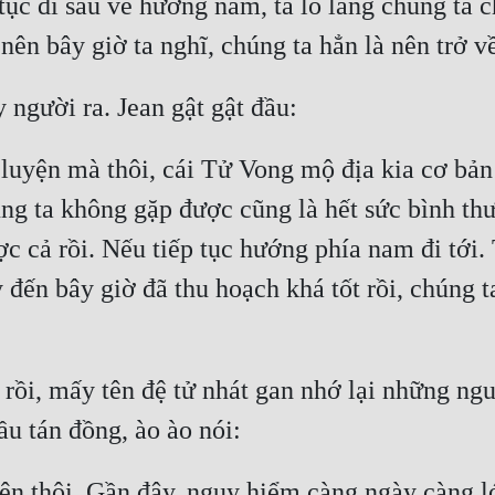
p tục đi sâu về hướng nam, ta lo lắng chúng ta
ên bây giờ ta nghĩ, chúng ta hẳn là nên trở về
 người ra. Jean gật gật đầu:
í luyện mà thôi, cái Tử Vong mộ địa kia cơ bản
húng ta không gặp được cũng là hết sức bình t
 cả rồi. Nếu tiếp tục hướng phía nam đi tới. 
đến bây giờ đã thu hoạch khá tốt rồi, chúng t
rồi, mấy tên đệ tử nhát gan nhớ lại những ngu
ầu tán đồng, ào ào nói:
iện thôi. Gần đây, nguy hiểm càng ngày càng lớ