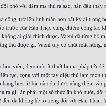
đối phó với đám ma thú ra sao, hắn đều thấy r
công, trở lên linh mẫn hơn bất kỳ ai trong bọ
áo trước của Hàn Thạc cũng chiếm công lao k
 không ai giải thích được. Vaeni đã từng bỏ ra
ng thu được gì. Vaeni tuy có chút mất hứng, n
i học viện, đem một ít thiết bị ma pháp tới để
ên tục, cộng với một tay diệu thủ làm món thị
 chẳng biết từ lúc nào đã được nâng thêm vài 
ng ra gì" ăn phải một số thức ăn khó nuốt, đố
ử đều đã không hề to tiếng đối với Hàn Thạc. M