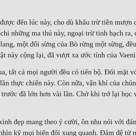
 được đến lúc này, cho dù khấu trừ tiền mượn 
i những ma thú này, ngoại trừ tinh hạch ra, d
ang, một đôi sừng của Bò rừng một sừng, đều l
ật này cộng lại, đã vượt xa ước tính của Vaeni
ua, tất cả mọi người đều có tiến bộ. Đối mặt v
lần thực chiến này. Còn nữa, vận khí của chúng 
n trước đã lớn hơn vài lần. Chờ khi trở lại học
 xinh đẹp mang theo ý cười, ôn nhu nói với đá
hìn kỹ mọi biến đổi xung quanh. Đám đệ tử ng