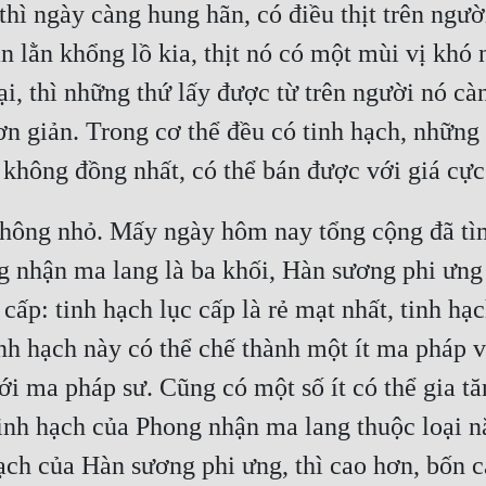
thì ngày càng hung hãn, có điều thịt trên ngư
lằn khổng lồ kia, thịt nó có một mùi vị khó n
hại, thì những thứ lấy được từ trên người nó cà
n giản. Trong cơ thể đều có tinh hạch, những 
 không đồng nhất, có thể bán được với giá cực
hông nhỏ. Mấy ngày hôm nay tổng cộng đã tìm
g nhận ma lang là ba khối, Hàn sương phi ưng
cấp: tinh hạch lục cấp là rẻ mạt nhất, tinh hạch
inh hạch này có thể chế thành một ít ma pháp v
ới ma pháp sư. Cũng có một số ít có thể gia tă
inh hạch của Phong nhận ma lang thuộc loại nă
ch của Hàn sương phi ưng, thì cao hơn, bốn cấp