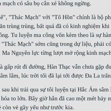
h mạch có sâu bọ cắn xé không ngừng.
, "Thác Mạch" với "Tố Hồn" chính là bộ phận
hăn trùng trùng, bất quá đã có kinh nghiệm khi
công. Tu luyện ma công vốn kèm theo là sự hàn
 "Thác Mạch" sớm cũng trong dự liệu, phải có
m Ma Nguyên lực từng lượt mở rộng kinh mạch
và gấp rút đi đường, Hàn Thạc vẫn chưa gặp đ
 lâm, lúc trời tối đã lại tới được Đa La trấn
au khi trải qua sự tôi luyện tại Hắc Ám sâm lâ
 hóa to lớn. Bây giờ hắn đã cao một mét bảy m
 còn vẻ gầy yếu như trước kia.