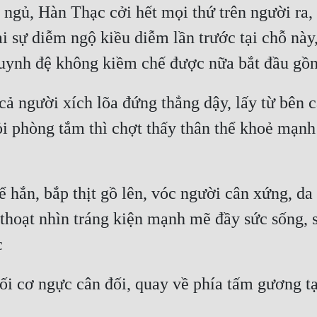
ngủ, Hàn Thạc cởi hết mọi thứ trên người ra,
 sự diễm ngộ kiều diễm lần trước tại chỗ này
huynh đệ không kiềm chế được nữa bắt đầu gồn
 người xích lõa đứng thẳng dậy, lấy từ bên c
hỏi phòng tắm thì chợt thấy thân thể khoẻ mạn
hắn, bắp thịt gồ lên, vóc người cân xứng, da d
hoạt nhìn tráng kiện mạnh mẽ đầy sức sống, so
c
hối cơ ngực cân đối, quay về phía tấm gương t