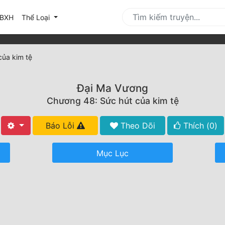
urrent)
BXH
Thể Loại
của kim tệ
Đại Ma Vương
Chương 48: Sức hút của kim tệ
Báo Lỗi
Theo Dõi
Thích (
0
)
Mục Lục