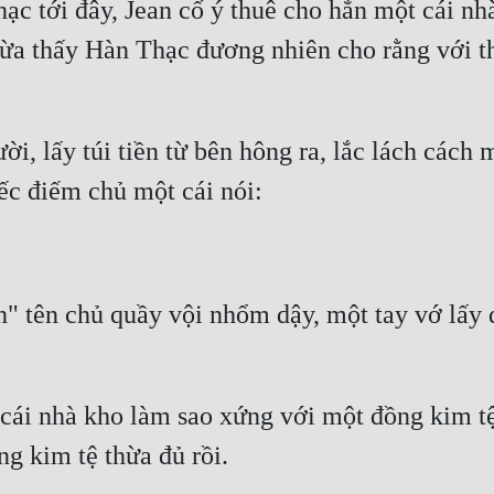
c tới đây, Jean cố ý thuê cho hắn một cái nhà
ừa thấy Hàn Thạc đương nhiên cho rằng với th
, lấy túi tiền từ bên hông ra, lắc lách cách m
ếc điếm chủ một cái nói:
" tên chủ quầy vội nhổm dậy, một tay vớ lấy đồ
cái nhà kho làm sao xứng với một đồng kim tệ
ng kim tệ thừa đủ rồi.