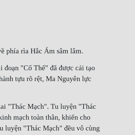
về phía rìa Hắc Ám sâm lâm.
i đoạn "Cố Thể" đã được cải tạo 
thành tựu rõ rệt, Ma Nguyên lực 
hai "Thác Mạch". Tu luyện "Thác 
kinh mạch toàn thân, khiến cho 
 tu luyện "Thác Mạch" đều vô cùng 