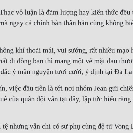
 Thạc vô luận là đảm lượng hay kiến thức đều t
mà ngay cả chính bản thân hắn cũng không biế
không khí thoải mái, vui sướng, rất nhiều mạo
mất đi đồng bạn thì mang một vẻ mặt đau thươn
 đắc ý mãn nguyện tươi cười, ý định tại Đa La
ấn, việc đầu tiên là tới nơi nhóm Jean gửi chi
uê của quân đội vẫn tại đây, lập tức hiểu rằn
tệ nhưng vẫn chỉ có sư phụ cùng đệ tử Vong L