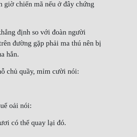
n giờ chiến mã nếu ở đây chứng 
hẳng định so với đoàn người 
trên đường gặp phải ma thú nên bị 
ủa hắn.
hỗ chủ quầy, mỉm cười nói:
uể oải nói:
ươi có thể quay lại đó.