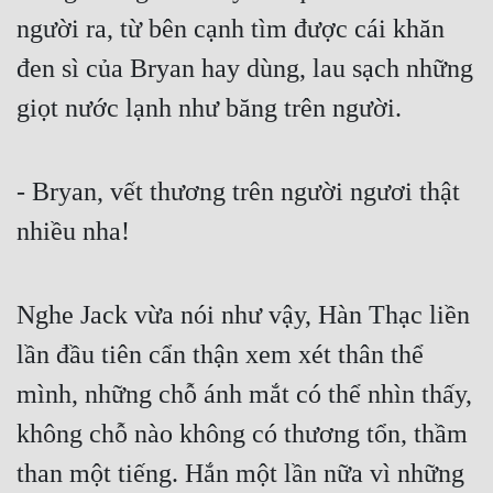
Đô Thị
người ra, từ bên cạnh tìm được cái khăn 
Đông Phương
đen sì của Bryan hay dùng, lau sạch những 
giọt nước lạnh như băng trên người. 
Đông Phương Huyền Huyễn
Đồng Nhân
- Bryan, vết thương trên người ngươi thật 
nhiều nha!
Cẩu Đạo Trường Sinh
Ngự Thú
Nghe Jack vừa nói như vậy, Hàn Thạc liền 
Truyện Nam
lần đầu tiên cẩn thận xem xét thân thể 
Truyện Nữ
mình, những chỗ ánh mắt có thể nhìn thấy, 
Vô Địch Lưu
không chỗ nào không có thương tổn, thầm 
Xây Dựng Thế Lực
than một tiếng. Hắn một lần nữa vì những 
Đam Mỹ