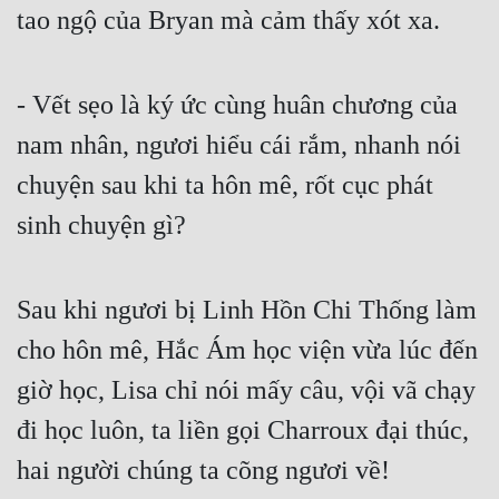
tao ngộ của Bryan mà cảm thấy xót xa.
Đẹp
Đẹp Hiệp
- Vết sẹo là ký ức cùng huân chương của 
nam nhân, ngươi hiểu cái rắm, nhanh nói 
Tính Cách Nhân Vật :
chuyện sau khi ta hôn mê, rốt cục phát 
Cơ Trí
sinh chuyện gì?
Sát Phạt Quyết Đoán
Vô Sỉ
Sau khi ngươi bị Linh Hồn Chi Thống làm 
Điềm Đạm
cho hôn mê, Hắc Ám học viện vừa lúc đến 
giờ học, Lisa chỉ nói mấy câu, vội vã chạy 
đi học luôn, ta liền gọi Charroux đại thúc, 
hai người chúng ta cõng ngươi về!