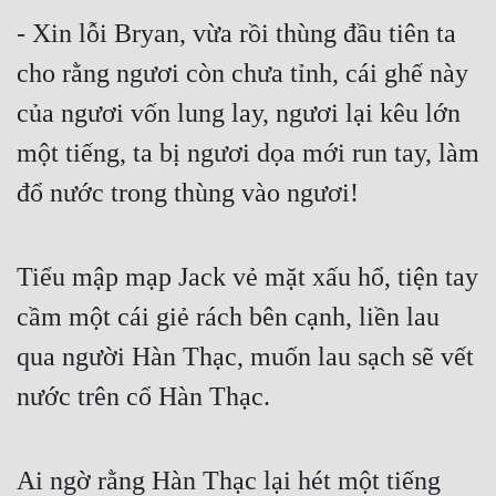
- Xin lỗi Bryan, vừa rồi thùng đầu tiên ta 
Mưu Mô
cho rằng ngươi còn chưa tỉnh, cái ghế này 
Mạt Thế
của ngươi vốn lung lay, ngươi lại kêu lớn 
Mỹ Thực
một tiếng, ta bị ngươi dọa mới run tay, làm 
Ngôn Tình
đổ nước trong thùng vào ngươi!
Ngược
Nữ Cường
Tiểu mập mạp Jack vẻ mặt xấu hổ, tiện tay 
Nữ Phụ
cầm một cái giẻ rách bên cạnh, liền lau 
qua người Hàn Thạc, muốn lau sạch sẽ vết 
Phong Thủy - Tâm Linh
nước trên cổ Hàn Thạc.
Phương Tây
Phản Phái
Ai ngờ rằng Hàn Thạc lại hét một tiếng 
Quan Trường