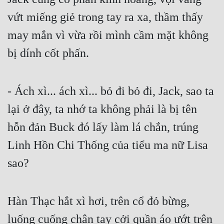
Tu Chân
vứt miếng giẻ trong tay ra xa, thầm thấy 
Tu Tiên
may mắn vì vừa rồi mình cầm mặt không 
bị dính cốt phấn.
Tội Phạm
Vô Địch
- Ách xì... ách xì... bỏ đi bỏ đi, Jack, sao ta 
Võ Hiệp
lại ở đây, ta nhớ ta không phải là bị tên 
Võng Du
hỗn đản Buck đó lấy làm lá chắn, trúng 
Xuyên Không
Linh Hồn Chi Thống của tiểu ma nữ Lisa 
Xuyên Nhanh
sao?
Xuyên Sách
Xuyên Thư
Hàn Thạc hắt xì hơi, trên cổ đỏ bừng, 
Điền Văn
luống cuống chân tay cởi quần áo ướt trên 