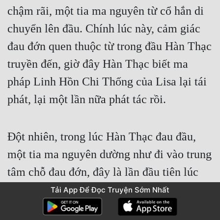
chậm rãi, một tia ma nguyên từ cổ hắn di 
chuyển lên đầu. Chính lúc này, cảm giác 
đau đớn quen thuộc từ trong đầu Hàn Thạc 
truyền đến, giờ đây Hàn Thạc biết ma 
pháp Linh Hồn Chi Thống của Lisa lại tái 
phát, lại một lần nữa phát tác rồi.
Đột nhiên, trong lúc Hàn Thạc đau đầu, 
một tia ma nguyên dường như đi vào trung 
tâm chỗ đau đớn, đây là lần đầu tiên lúc 
Linh Hồn Chi Thống phát tác mà ma 
Tải App Để Đọc Truyện Sớm Nhất
nguyên trùng hợp tiến vào trong đầu, Hàn 