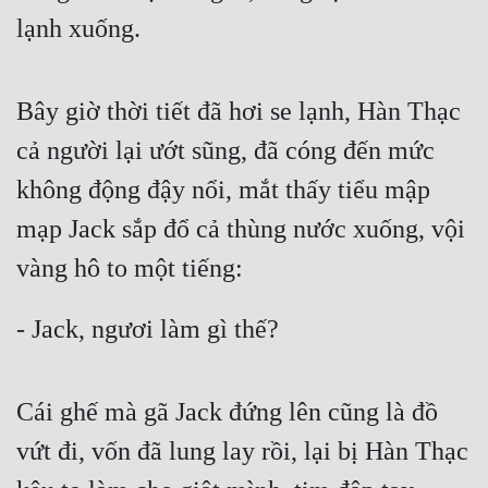
Cổ Đại
lạnh xuống. 
Du Hí
Dã Sử
Bây giờ thời tiết đã hơi se lạnh, Hàn Thạc 
cả người lại ướt sũng, đã cóng đến mức 
Dị Giới
không động đậy nổi, mắt thấy tiểu mập 
Dị Năng
mạp Jack sắp đổ cả thùng nước xuống, vội 
Gia Đấu
vàng hô to một tiếng: 
Góc Nhìn Nam
Góc Nhìn Nữ
- Jack, ngươi làm gì thế?
Huyền Huyễn
Cái ghế mà gã Jack đứng lên cũng là đồ 
Huyền Nghi
vứt đi, vốn đã lung lay rồi, lại bị Hàn Thạc 
Huyền Ảo