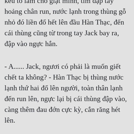
kêu to làm cho giật mình, tim đập tay 
Hài Hước
hoảng chân run, nước lạnh trong thùng gỗ 
Hệ Thống
nhỏ đó liền đổ hết lên đầu Hàn Thạc, đến 
Học Đường
cái thùng cũng từ trong tay Jack bay ra, 
Khoa Huyễn
đập vào ngực hắn.
Khoa Huyễn Không Gian
Kinh Dị
- A...... Jack, ngươi có phải là muốn giết 
Kiếm Hiệp
chết ta không? - Hàn Thạc bị thùng nước 
Kỳ Huyễn
lạnh thứ hai đổ lên người, toàn thân lạnh 
đến run lên, ngực lại bị cái thùng đập vào, 
Kỳ Ảo
càng thêm đau đớn cực kỳ, cắn răng hét 
Linh Dị
lên.
Làm Giàu
Lịch Sử