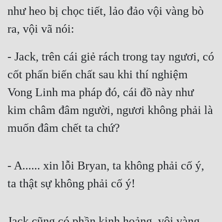
như heo bị chọc tiết, lảo đảo vội vàng bò 
Quân Sự
ra, vội vã nói: 
Sảng Văn
- Jack, trên cái giẻ rách trong tay ngươi, có 
Sắc
cốt phấn biến chất sau khi thí nghiệm 
Sủng
Vong Linh ma pháp đó, cái đồ này như 
Thanh Xuân
kim châm đâm người, ngươi không phải là 
Tiên Hiệp
muốn đâm chết ta chứ?
Tiểu Thuyết
Trinh Thám
- A...... xin lỗi Bryan, ta không phải cố ý, 
Triều Đấu
ta thật sự không phải cố ý!
Trùng Sinh
Trọng Sinh
Jack cũng có phần kinh hoảng, vội vàng 