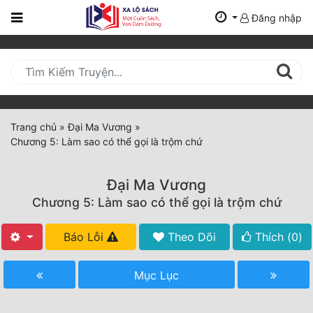
Đăng nhập
Trang
Chủ
Mới
Cập
Nhật
Trang chủ
»
Đại Ma Vương
»
(current)
Chương 5: Làm sao có thể gọi là trộm chứ
BXH
Thể Loại
Đại Ma Vương
Chương 5: Làm sao có thể gọi là trộm chứ
Tất Cả
Báo Lỗi
Theo Dõi
Thích (
0
)
Truyện Mới Ra
Mục Lục
Hoàn Thành