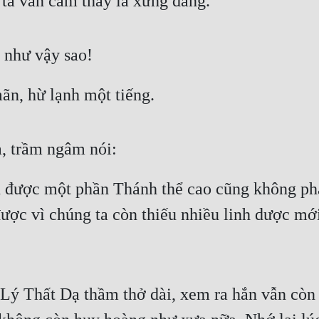
 ta vẫn cảm thấy là xứng đáng.
ễ như vậy sao!
ãn, hừ lạnh một tiếng.
ạ, trầm ngâm nói:
 được một phần Thánh thể cao cũng không phải
ợc vì chúng ta còn thiếu nhiều linh dược mới 
 Lý Thất Dạ thầm thở dài, xem ra hắn vẫn còn