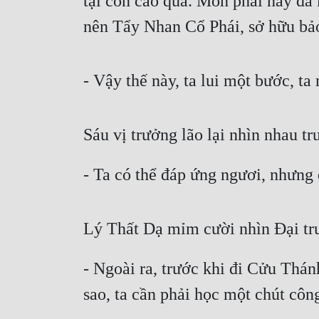
tại còn cao quá. Môn phái này đã
nên Tẩy Nhan Cổ Phái, sở hữu bảo
- Vậy thế này, ta lui một bước, t
Sáu vị trưởng lão lại nhìn nhau tr
- Ta có thể đáp ứng ngươi, nhưng 
Lý Thất Dạ mỉm cười nhìn Đại trư
- Ngoài ra, trước khi đi Cửu Thán
sao, ta cần phải học một chút côn