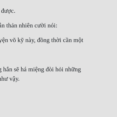
 được.
ắn thản nhiên cười nói:
ện võ kỹ này, đồng thời cần một 
g hắn sẽ há miệng đòi hỏi những 
như vậy.