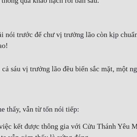
 thông qua khảo hạch rồi bàn sau.
i nói trước để chư vị trưởng lão còn kịp chuẩn 
ao!
cả sáu vị trưởng lão đều biến sắc mặt, một n
thấy, vẫn từ tốn nói tiếp:
, việc kết được thông gia với Cửu Thánh Yêu Mô