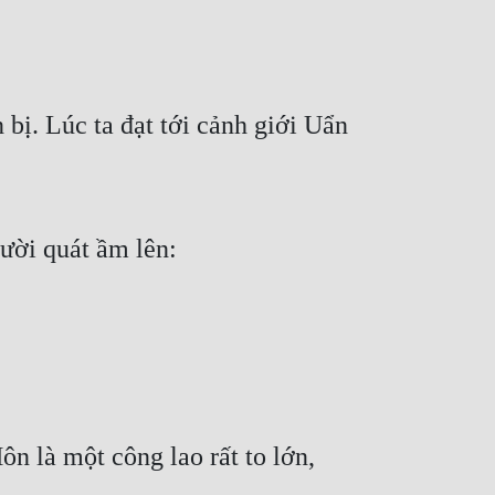
bị. Lúc ta đạt tới cảnh giới Uẩn 
gười quát ầm lên:
n là một công lao rất to lớn, 