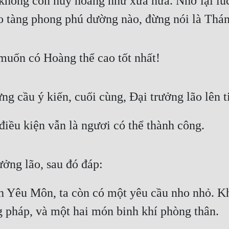
 không còn huy hoàng như xưa nữa. Nhớ lại lú
 tàng phong phú dường nào, đừng nói là Thánh
a muốn có Hoàng thể cao tốt nhất!
ưng cầu ý kiến, cuối cùng, Đại trưởng lão lên t
điều kiện vẫn là ngươi có thể thành công.
ởng lão, sau đó đáp:
h Yêu Môn, ta còn có một yêu cầu nho nhỏ. Khô
g pháp, và một hai món binh khí phòng thân.