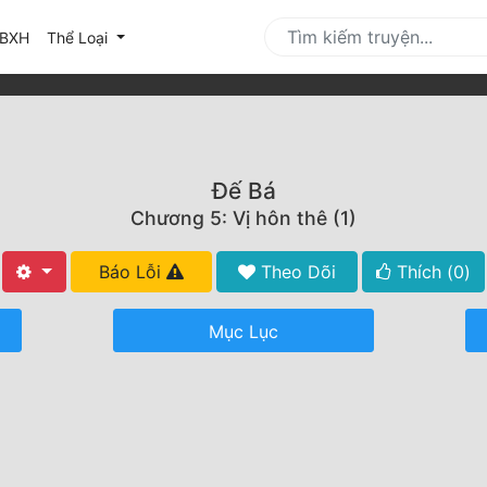
urrent)
BXH
Thể Loại
Đế Bá
Chương 5: Vị hôn thê (1)
Báo Lỗi
Theo Dõi
Thích (
0
)
Mục Lục