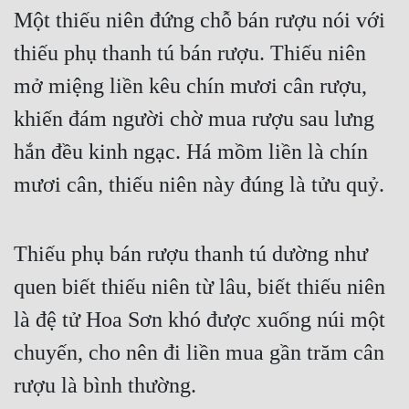
Hài Hước
Một thiếu niên đứng chỗ bán rượu nói với 
Hệ Thống
thiếu phụ thanh tú bán rượu. Thiếu niên 
Học Đường
mở miệng liền kêu chín mươi cân rượu, 
khiến đám người chờ mua rượu sau lưng 
Khoa Huyễn
hắn đều kinh ngạc. Há mồm liền là chín 
Khoa Huyễn Không Gian
mươi cân, thiếu niên này đúng là tửu quỷ.
Kinh Dị
Kiếm Hiệp
Thiếu phụ bán rượu thanh tú dường như 
Kỳ Huyễn
quen biết thiếu niên từ lâu, biết thiếu niên 
Kỳ Ảo
là đệ tử Hoa Sơn khó được xuống núi một 
Linh Dị
chuyến, cho nên đi liền mua gần trăm cân 
Làm Giàu
rượu là bình thường.
Lịch Sử