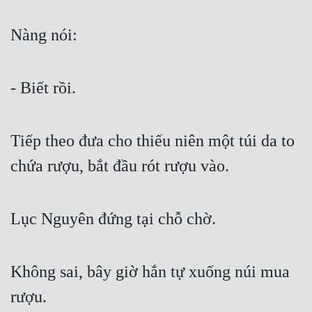
Mưu Mô
Nàng nói:
Mạt Thế
Mỹ Thực
- Biết rồi.
Ngôn Tình
Tiếp theo đưa cho thiếu niên một túi da to 
Ngược
chứa rượu, bắt đầu rót rượu vào.
Nữ Cường
Nữ Phụ
Lục Nguyên đứng tại chỗ chờ.
Phong Thủy - Tâm Linh
Phương Tây
Không sai, bây giờ hắn tự xuống núi mua 
Phản Phái
rượu.
Quan Trường