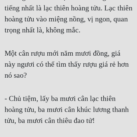
Cổ Đại
tiếng nhất là lạc thiên hoàng tửu. Lạc thiên 
Du Hí
hoàng tửu vào miệng nồng, vị ngon, quan 
trọng nhất là, không mắc.
Dã Sử
Dị Giới
Một cân rượu mới năm mươi đồng, giá 
Dị Năng
này ngươi có thể tìm thấy rượu giá rẻ hơn 
Gia Đấu
nó sao?
Góc Nhìn Nam
Góc Nhìn Nữ
- Chủ tiệm, lấy ba mươi cân lạc thiên 
Huyền Huyễn
hoàng tửu, ba mươi cân khúc lương thanh 
Huyền Nghi
tửu, ba mươi cân thiêu đao tử!
Huyền Ảo