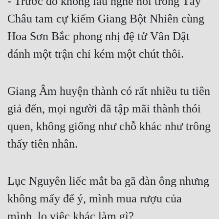
- Trước đó không lâu nghe nói trong Tây 
Châu tam cự kiếm Giang Bột Nhiên cùng 
Đẹp
Hoa Sơn Bắc phong nhị đệ tử Vân Dật 
Đẹp Hiệp
đánh một trận chỉ kém một chút thôi.
Tính Cách Nhân Vật :
Cơ Trí
Giang Âm huyện thành có rất nhiều tu tiên 
Sát Phạt Quyết Đoán
giả đến, mọi người đã tập mãi thành thói 
Vô Sỉ
quen, không giống như chỗ khác như trông 
thấy tiên nhân.
Điềm Đạm
Lục Nguyên liếc mắt ba gã đàn ông nhưng 
không mấy để ý, mình mua rượu của 
mình, lo việc khác làm gì?