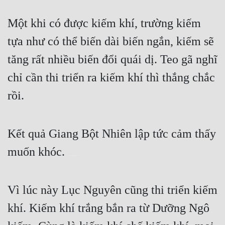
Một khi có được kiếm khí, trường kiếm 
tựa như có thể biến dài biến ngắn, kiếm sẽ 
tăng rất nhiều biến đổi quái dị. Teo gã nghĩ 
chỉ cần thi triển ra kiếm khí thì thắng chắc 
rồi.
Kết quả Giang Bột Nhiên lập tức cảm thấy 
muốn khóc. 
Đọc Truyện Kiếm Hiệp Hay Nhất: http://truyen360.com
Vì lúc này Lục Nguyên cũng thi triển kiếm 
khí. Kiếm khí trắng bắn ra từ Dưỡng Ngô 