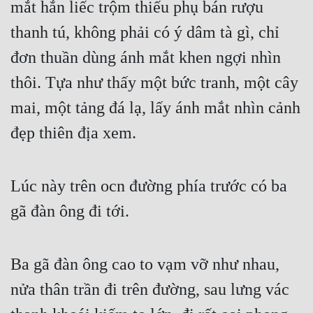
mắt hắn liếc trộm thiếu phụ bán rượu 
Tu Chân
thanh tú, không phải có ý dâm tà gì, chỉ 
Tu Tiên
đơn thuần dùng ánh mắt khen ngợi nhìn 
Tội Phạm
thôi. Tựa như thấy một bức tranh, một cây 
Vô Địch
mai, một tảng đá lạ, lấy ánh mắt nhìn cảnh 
Võ Hiệp
đẹp thiên địa xem.
Võng Du
Lúc này trên ocn đường phía trước có ba 
Xuyên Không
gã đàn ông đi tới.
Xuyên Nhanh
Xuyên Sách
Ba gã đàn ông cao to vạm vỡ như nhau, 
Xuyên Thư
nửa thân trần đi trên đường, sau lưng vác 
Điền Văn