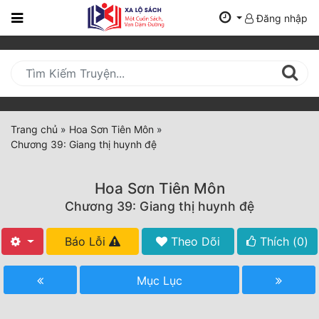
Đăng nhập
Trang
Chủ
Mới
Cập
Nhật
Trang chủ
»
Hoa Sơn Tiên Môn
»
(current)
Chương 39: Giang thị huynh đệ
BXH
Thể Loại
Hoa Sơn Tiên Môn
Chương 39: Giang thị huynh đệ
Tất Cả
Báo Lỗi
Theo Dõi
Thích (
0
)
Truyện Mới Ra
Mục Lục
Hoàn Thành