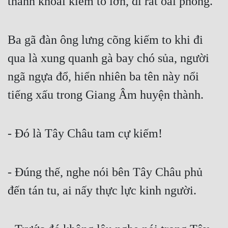
thanh khoái kiếm to lớn, đi rất oai phong.
Đô Thị
Đông Phương
Ba gã đàn ông lưng cõng kiếm to khi đi 
Đông Phương Huyền Huyễn
qua là xung quanh gà bay chó sủa, người 
Đồng Nhân
ngã ngựa đổ, hiển nhiên ba tên này nổi 
tiếng xấu trong Giang Âm huyện thành.
Cẩu Đạo Trường Sinh
Ngự Thú
- Đó là Tây Châu tam cự kiếm!
Truyện Nam
Truyện Nữ
- Đúng thế, nghe nói bên Tây Châu phủ 
Vô Địch Lưu
đến tán tu, ai nấy thực lực kinh người.
Xây Dựng Thế Lực
Đam Mỹ