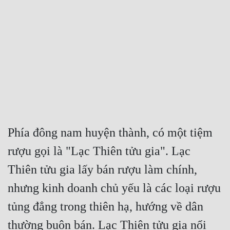
Free
Hậu Cung
Truyện Convert
Truyện Dịch
Truyện Nhập Môn
Truyện ngắn
Phía đông nam huyện thành, có một tiệm 
Xa Lộ Dịch
rượu gọi là "Lạc Thiên tửu gia". Lạc 
Thiên tửu gia lấy bán rượu làm chính, 
Cung Đấu
nhưng kinh doanh chủ yếu là các loại rượu 
Cạnh Kỹ
tủng đẳng trong thiên hạ, hướng về dân 
Cổ Tiên Hiệp
thường buôn bán. Lạc Thiên tửu gia nổi 