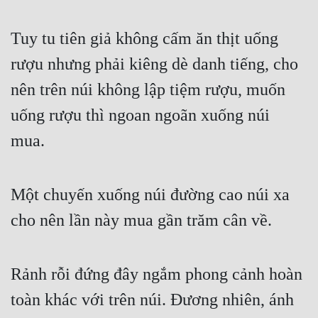
Quân Sự
Tuy tu tiên giả không cấm ăn thịt uống 
Sảng Văn
rượu nhưng phải kiêng dè danh tiếng, cho 
Sắc
nên trên núi không lập tiệm rượu, muốn 
Sủng
uống rượu thì ngoan ngoãn xuống núi 
Thanh Xuân
mua.
Tiên Hiệp
Một chuyến xuống núi đường cao núi xa 
Tiểu Thuyết
cho nên lần này mua gần trăm cân về.
Trinh Thám
Triều Đấu
Rảnh rỗi đứng đây ngắm phong cảnh hoàn 
Trùng Sinh
toàn khác với trên núi. Đương nhiên, ánh 
Trọng Sinh