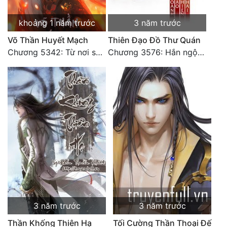
khoảng 1 năm trước
3 năm trước
Võ Thần Huyết Mạch
Thiên Đạo Đồ Thư Quán
Chương 5342: Từ nơi sâu xa tự có thiên ý, mới Thiên Đạo
Chương 3576: Hắn ngộ đến (2)
3 năm trước
3 năm trước
Thần Khống Thiên Hạ
Tối Cường Thần Thoại Đế