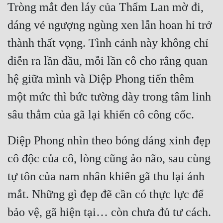
Tròng mắt đen láy của Thẩm Lan mờ đi, 
Quân Sự
dáng vẻ ngượng ngùng xen lẫn hoan hỉ trở 
Sảng Văn
thành thất vọng. Tình cảnh này không chỉ 
Sắc
diễn ra lần đầu, mỗi lần cô cho rằng quan 
Sủng
hệ giữa mình và Diệp Phong tiến thêm 
một mức thì bức tường dày trong tâm linh 
Thanh Xuân
sâu thẳm của gã lại khiến cô công cốc.
Tiên Hiệp
Tiểu Thuyết
Diệp Phong nhìn theo bóng dáng xinh đẹp 
Trinh Thám
cô độc của cô, lòng cũng ảo não, sau cùng 
tự tôn của nam nhân khiến gã thu lại ánh 
Triều Đấu
mắt. Những gì đẹp đẽ cần có thực lực để 
Trùng Sinh
bảo vệ, gã hiện tại… còn chưa đủ tư cách.
Trọng Sinh