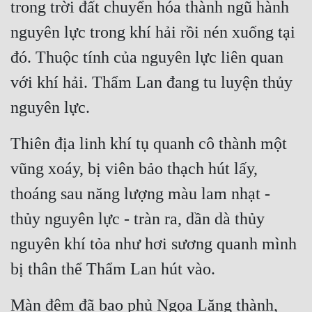
trong trời đất chuyển hóa thành ngũ hành 
Đô Thị
nguyên lực trong khí hải rồi nén xuống tại 
Đông Phương
đó. Thuộc tính của nguyên lực liên quan 
Đông Phương Huyền Huyễn
với khí hải. Thẩm Lan đang tu luyện thủy 
Đồng Nhân
nguyên lực.
Thiên địa linh khí tụ quanh cô thành một 
Cẩu Đạo Trường Sinh
vũng xoáy, bị viên bảo thạch hút lấy, 
Ngự Thú
thoáng sau năng lượng màu lam nhạt - 
Truyện Nam
thủy nguyên lực - tràn ra, dần dà thủy 
Truyện Nữ
nguyên khí tỏa như hơi sương quanh mình 
Vô Địch Lưu
bị thân thể Thẩm Lan hút vào.
Xây Dựng Thế Lực
Màn đêm đã bao phủ Ngọa Lăng thành, 
Đam Mỹ