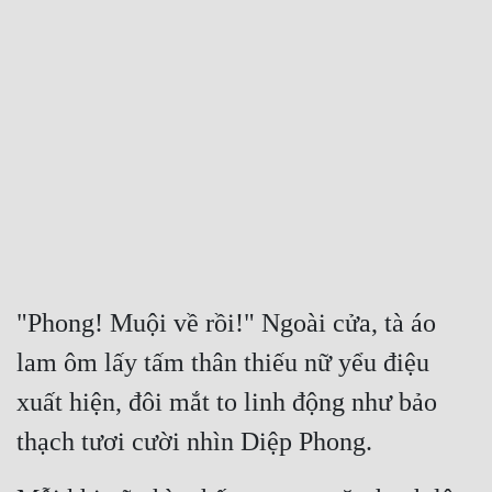
Free
Hậu Cung
Truyện Convert
Truyện Dịch
Truyện Nhập Môn
Truyện ngắn
Xa Lộ Dịch
"Phong! Muội về rồi!" Ngoài cửa, tà áo 
lam ôm lấy tấm thân thiếu nữ yểu điệu 
Cung Đấu
xuất hiện, đôi mắt to linh động như bảo 
Cạnh Kỹ
thạch tươi cười nhìn Diệp Phong.
Cổ Tiên Hiệp