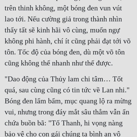
trên thinh không, một bóng đen vun vút 
Đẹp
lao tới. Nếu cường giả trong thành nhìn 
Đẹp Hiệp
thấy tất sẽ kinh hãi vô cùng, muốn ngự 
không phi hành, chí ít cũng phải đạt tới võ 
Tính Cách Nhân Vật :
tôn. Tốc độ của bóng đen, dù một võ tôn 
Cơ Trí
cũng không thể nhanh như thế được.
Sát Phạt Quyết Đoán
Vô Sỉ
"Dao động của Thủy lam chi tâm… Tốt 
quá, sau cùng cũng có tin tức về Lan nhi." 
Điềm Đạm
Bóng đen lẩm bẩm, mục quang lộ ra mừng 
vui, nhưng trong đáy mắt sâu thẳm vẫn ẩn 
chứa buồn bã: "Tố Thanh, hi vọng nàng 
bảo vệ cho con gái chúng ta bình an vô 