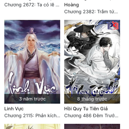
Chương 2672: Ta có lẽ còn chưa xem như vô địch! (1)
Hoàng
Chương 2382: Trẫm tức hết thảy (*Đại Kết Cục) (2)
3 năm trước
8 tháng trước
Linh Vực
Hồi Quy Tu Tiên Giả
Chương 2115: Phản kích cuối cùng
Chương 486 Đêm Trước Ngày Tận Thế (3)