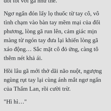
đối tốt với gã như thế.
Mưu Mô
Ngơ ngẩn đón lấy lọ thuốc từ tay cô, vô 
Mạt Thế
tình chạm vào bàn tay mềm mại của đối 
Mỹ Thực
phương, lòng gã run lên, cảm giác mịn 
màng từ ngón tay đưa lại khiến lòng gã 
Ngôn Tình
xáo động… Sắc mặt cô đỏ ửng, càng tô 
Ngược
thêm nét khả ái.
Nữ Cường
Nữ Phụ
Hồi lâu gã mới thở dãi não nuột, ngượng 
ngùng rụt tay lại cùng ánh mắt ngơ ngẩn 
Phong Thủy - Tâm Linh
của Thẩm Lan, rồi cười trừ.
Phương Tây
Phản Phái
"Hì hì…"
Quan Trường