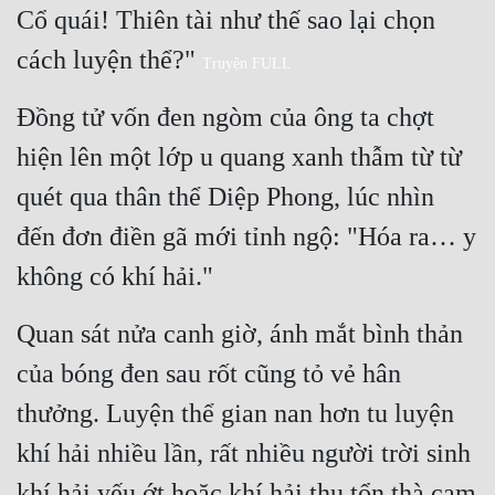
Cổ quái! Thiên tài như thế sao lại chọn 
cách luyện thể?" 
Truyện FULL
Đồng tử vốn đen ngòm của ông ta chợt 
hiện lên một lớp u quang xanh thẫm từ từ 
quét qua thân thể Diệp Phong, lúc nhìn 
đến đơn điền gã mới tỉnh ngộ: "Hóa ra… y 
không có khí hải."
Quan sát nửa canh giờ, ánh mắt bình thản 
của bóng đen sau rốt cũng tỏ vẻ hân 
thưởng. Luyện thể gian nan hơn tu luyện 
khí hải nhiều lần, rất nhiều người trời sinh 
khí hải yếu ớt hoặc khí hải thụ tổn thà cam 