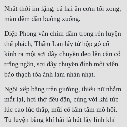
Tu Chân
Nhất thời im lặng, cả hai ăn cơm tối xong, 
màn đêm dần buông xuống.
Tu Tiên
Tội Phạm
Diệp Phong vẫn chìm đắm trong rèn luyện 
Vô Địch
thể phách, Thẩm Lan lấy từ hộp gỗ cổ 
Võ Hiệp
kính ra một sợi dây chuyền đeo lên cần cổ 
trắng ngần, sợi dây chuyền đính một viên 
Võng Du
bảo thạch tỏa ánh lam nhàn nhạt.
Xuyên Không
Xuyên Nhanh
Ngồi xếp bằng trên giường, thiếu nữ nhắm 
Xuyên Sách
mắt lại, hơi thở đều đặn, cùng với khí tức 
lúc cao lúc thấp, mũi cô lấm tấm mồ hôi. 
Xuyên Thư
Tu luyện bằng khí hải là hút lấy linh khí 
Điền Văn