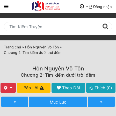
Đăng nhập
Trang
Chủ
Mới
Cập
Nhật
Trang chủ
»
Hỗn Nguyên Võ Tôn
»
(current)
Chương 2: Tìm kiếm dưới trời đêm
BXH
Thể Loại
Hỗn Nguyên Võ Tôn
Chương 2: Tìm kiếm dưới trời đêm
Tất Cả
Báo Lỗi
Theo Dõi
Thích (
0
)
Truyện Mới Ra
Mục Lục
Hoàn Thành