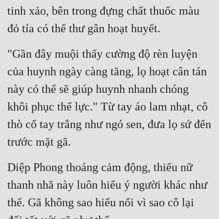
Hài Hước
tinh xảo, bên trong đựng chất thuốc màu 
Hệ Thống
đỏ tía có thể thư gân hoạt huyết.
Học Đường
"Gần đây muội thấy cường độ rèn luyện 
Khoa Huyễn
của huynh ngày càng tăng, lọ hoạt cân tán 
Khoa Huyễn Không Gian
này có thể sẽ giúp huynh nhanh chóng 
Kinh Dị
khôi phục thể lực." Từ tay áo lam nhạt, cô 
Kiếm Hiệp
thò cổ tay trắng như ngó sen, đưa lọ sứ đến 
trước mặt gã.
Kỳ Huyễn
Kỳ Ảo
Diệp Phong thoáng cảm động, thiếu nữ 
Linh Dị
thanh nhã này luôn hiểu ý người khác như 
Làm Giàu
thế. Gã không sao hiểu nổi vì sao cô lại 
Lịch Sử