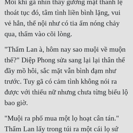
Mỗi khi gã nhìn thấy gương mặt thanh lệ 
Cổ Đại
thoát tục đó, tâm tình liền bình lặng, vui 
Du Hí
vẻ hẳn, thể nội như có tia ấm nóng chảy 
Dã Sử
qua, thấm vào cõi lòng.
Dị Giới
"Thẩm Lan à, hôm nay sao muội về muộn 
Dị Năng
thế?" Diệp Phong sửa sang lại lại thân thể 
Gia Đấu
đầy mồ hôi, sắc mặt vẫn bình đạm như 
Góc Nhìn Nam
trước. Tuy gã có cảm tình không nói ra 
Góc Nhìn Nữ
được với thiếu nữ nhưng chưa từng biểu lộ 
Huyền Huyễn
bao giờ.
Huyền Nghi
"Muội ra phố mua một lọ hoạt cân tán." 
Huyền Ảo
Thẩm Lan lấy trong túi ra một cái lọ sứ 