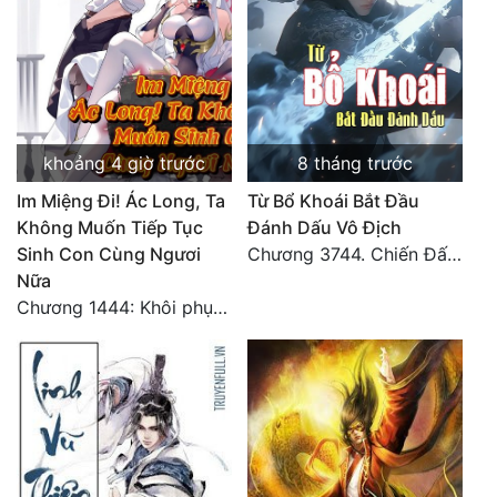
khoảng 4 giờ trước
8 tháng trước
Im Miệng Đi! Ác Long, Ta
Từ Bổ Khoái Bắt Đầu
Không Muốn Tiếp Tục
Đánh Dấu Vô Địch
Sinh Con Cùng Ngươi
Chương 3744. Chiến Đấu nghiền ép, Cực Thiên Chỉ Chủ (Đại Kết Cục)
Nữa
Chương 1444: Khôi phục quỹ đạo