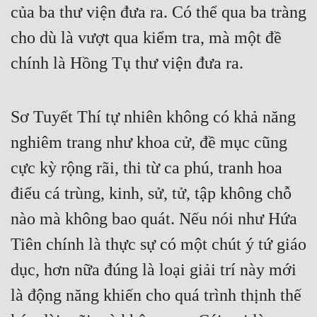
của ba thư viện đưa ra. Có thể qua ba tràng 
Đẹp
cho dù là vượt qua kiểm tra, mà một đề 
Đẹp Hiệp
chính là Hồng Tụ thư viện đưa ra.
Tính Cách Nhân Vật :
Sơ Tuyết Thí tự nhiên không có khả năng 
Cơ Trí
nghiêm trang như khoa cử, đề mục cũng 
Sát Phạt Quyết Đoán
cực kỳ rộng rãi, thi từ ca phú, tranh hoa 
Vô Sỉ
điểu cá trùng, kinh, sử, tử, tập không chỗ 
Điềm Đạm
nào mà không bao quát. Nếu nói như Hứa 
Tiên chính là thực sự có một chút ý tứ giáo 
dục, hơn nữa đúng là loại giải trí này mới 
là động năng khiến cho quá trình thịnh thế 