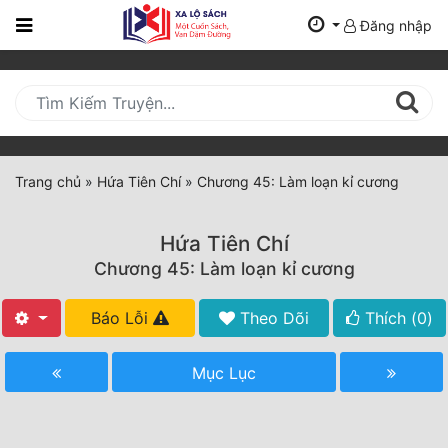
Đăng nhập
Trang
Chủ
Mới
Cập
Nhật
Trang chủ
»
Hứa Tiên Chí
»
Chương 45: Làm loạn kỉ cương
(current)
BXH
Hứa Tiên Chí
Thể Loại
Chương 45: Làm loạn kỉ cương
Báo Lỗi
Theo Dõi
Thích (
0
)
Tất Cả
Truyện Mới Ra
Mục Lục
Hoàn Thành