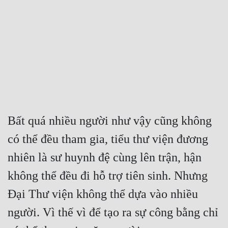
Free
Hậu Cung
Truyện Convert
Truyện Dịch
Truyện Nhập Môn
Truyện ngắn
Bất quá nhiều người như vậy cũng không 
có thể đều tham gia, tiểu thư viện đương 
Xa Lộ Dịch
nhiên là sư huynh đệ cùng lên trận, hận 
không thể đều đi hỗ trợ tiên sinh. Nhưng 
Cung Đấu
Đại Thư viện không thể dựa vào nhiều 
Cạnh Kỹ
người. Vì thế vì để tạo ra sự công bằng chỉ 
Cổ Tiên Hiệp