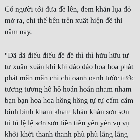
Có người tới đưa đề lên, đem khăn lụa đỏ 
Mưu Mô
mở ra, chỉ thế bên trên xuất hiện đề thi 
Mạt Thế
năm nay.
Mỹ Thực
Ngôn Tình
"Dã dã điểu điểu đề đề thì thì hữu hữu tư 
Ngược
tư xuân xuân khí khí đào đào hoa hoa phát 
Nữ Cường
phát mãn mãn chi chi oanh oanh tước tước 
Nữ Phụ
tương tương hô hô hoán hoán nham nham 
bạn bạn hoa hoa hồng hồng tự tự cẩm cẩm 
Phong Thủy - Tâm Linh
bình bình kham kham khán khán sơn sơn 
Phương Tây
tú tú lệ lệ sơn sơn tiền tiền yên yên vụ vụ 
Phản Phái
khởi khởi thanh thanh phù phù lãng lãng 
Quan Trường