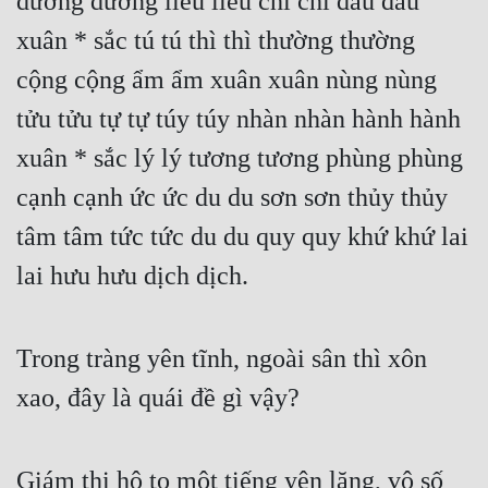
dương dương liễu liễu chi chi đầu đầu 
Tu Chân
xuân * sắc tú tú thì thì thường thường 
Tu Tiên
cộng cộng ẩm ẩm xuân xuân nùng nùng 
Tội Phạm
tửu tửu tự tự túy túy nhàn nhàn hành hành 
xuân * sắc lý lý tương tương phùng phùng 
Vô Địch
cạnh cạnh ức ức du du sơn sơn thủy thủy 
Võ Hiệp
tâm tâm tức tức du du quy quy khứ khứ lai 
Võng Du
lai hưu hưu dịch dịch.
Xuyên Không
Xuyên Nhanh
Trong tràng yên tĩnh, ngoài sân thì xôn 
Xuyên Sách
xao, đây là quái đề gì vậy?
Xuyên Thư
Điền Văn
Giám thị hô to một tiếng yên lặng, vô số 