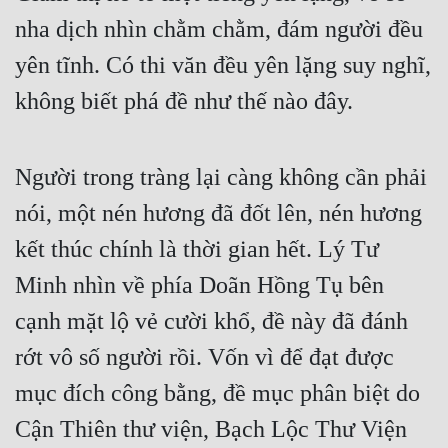
Đô Thị
nha dịch nhìn chằm chằm, đám người đều 
Đông Phương
yên tĩnh. Có thi văn đều yên lặng suy nghĩ, 
Đông Phương Huyền Huyễn
không biết phá đề như thế nào đây.
Đồng Nhân
Người trong tràng lại càng không cần phải 
Cẩu Đạo Trường Sinh
nói, một nén hương đã đốt lên, nén hương 
kết thúc chính là thời gian hết. Lý Tư 
Ngự Thú
Minh nhìn về phía Doãn Hồng Tụ bên 
Truyện Nam
cạnh mặt lộ vẻ cười khổ, đề này đã đánh 
Truyện Nữ
rớt vô số người rồi. Vốn vì để đạt được 
Vô Địch Lưu
mục đích công bằng, đề mục phân biệt do 
Xây Dựng Thế Lực
Cận Thiên thư viện, Bạch Lộc Thư Viện 
Đam Mỹ