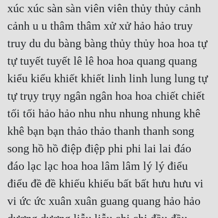
xúc xúc sàn sàn viên viên thủy thủy cảnh 
Quân Sự
cảnh u u thâm thâm xử xử hảo hảo truy 
Sảng Văn
truy du du bàng bàng thủy thủy hoa hoa tự 
Sắc
tự tuyết tuyết lê lê hoa hoa quang quang 
Sủng
kiểu kiểu khiết khiết linh linh lung lung tự 
Thanh Xuân
tự trụy trụy ngân ngân hoa hoa chiết chiết 
tối tối hảo hảo nhu nhu nhung nhung khê 
Tiên Hiệp
khê bạn bạn thảo thảo thanh thanh song 
Tiểu Thuyết
song hồ hồ điệp điệp phi phi lai lai đáo 
Trinh Thám
đáo lạc lạc hoa hoa lâm lâm lý lý điểu 
Triều Đấu
điểu đề đề khiếu khiếu bất bất hưu hưu vi 
Trùng Sinh
vi ức ức xuân xuân guang quang hảo hảo 
Trọng Sinh