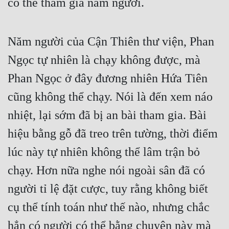
có thể tham gia năm người.
Cổ Đại
Du Hí
Năm người của Cận Thiên thư viện, Phan 
Dã Sử
Ngọc tự nhiên là chạy không được, mà 
Dị Giới
Phan Ngọc ở đây đương nhiên Hứa Tiên 
Dị Năng
cũng không thể chạy. Nói là đến xem náo 
Gia Đấu
nhiệt, lại sớm đã bị an bài tham gia. Bài 
Góc Nhìn Nam
hiệu bằng gỗ đã treo trên tường, thời điểm 
lúc này tự nhiên không thể lâm trận bỏ 
Góc Nhìn Nữ
chạy. Hơn nữa nghe nói ngoài sân đã có 
Huyền Huyễn
người tỉ lệ đặt cược, tuy rằng không biết 
Huyền Nghi
cụ thể tính toán như thế nào, nhưng chắc 
Huyền Ảo
hẳn có người có thể bằng chuyện này mà 