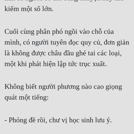
Hài Hước
kiếm một số lớn.
Hệ Thống
Học Đường
Cuối cùng phân phó ngồi vào chỗ của 
Khoa Huyễn
mình, có người tuyên đọc quy củ, đơn giản 
Khoa Huyễn Không Gian
là không được châu đầu ghé tai các loại, 
Kinh Dị
một khi phát hiện lập tức trục xuất.
Kiếm Hiệp
Không biết người phương nào cao giọng 
Kỳ Huyễn
quát một tiếng:
Kỳ Ảo
Linh Dị
- Phóng đề rồi, chư vị học sinh lưu ý.
Làm Giàu
Lịch Sử