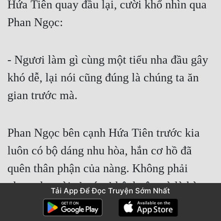
Hứa Tiên quay đầu lại, cười khổ nhìn qua 
Phan Ngọc:
- Ngươi làm gì cùng một tiểu nha đầu gây 
khó dễ, lại nói cũng đúng là chúng ta ăn 
gian trước mà.
Phan Ngọc bên cạnh Hứa Tiên trước kia 
luôn có bộ dáng nhu hòa, hắn cơ hồ đã 
quên thân phận của nàng. Không phải 
phong lưu tài tử có vẻ bệnh tật mà là hào 
Tải App Để Đọc Truyện Sớm Nhất
phú công tử sát phạt quyết đoán không lưu 