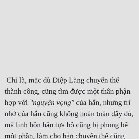
Free
Hậu Cung
Truyện Convert
Truyện Dịch
Truyện Nhập Môn
Truyện ngắn
 Chỉ là, mặc dù Diệp Lãng chuyển thế 
Xa Lộ Dịch
thành công, cũng tìm được một thân phận 
hợp với 
"nguyện vọng"
 của hắn, nhưng trí 
Cung Đấu
nhớ của hắn cũng không hoàn toàn đầy đủ, 
Cạnh Kỹ
mà linh hồn hắn tựa hồ cũng bị phong bế 
Cổ Tiên Hiệp
một phần, làm cho hắn chuyển thế cũng 