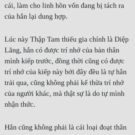
Hài Hước
cái, làm cho linh hồn vốn đang bị tách ra 
Hệ Thống
của hắn lại dung hợp.
Học Đường
Lúc này Thập Tam thiếu gia chính là Diệp 
Khoa Huyễn
Lãng, hắn có được trí nhớ của bản thân 
Khoa Huyễn Không Gian
mình kiếp trước, đồng thời cũng có được 
Kinh Dị
trí nhớ của kiếp này bởi đây đều là tự hắn 
Kiếm Hiệp
trải qua, cũng không phải kế thừa trí nhớ 
Kỳ Huyễn
của người khác, mà thật sự là do tự mình 
Kỳ Ảo
nhận thức.
Linh Dị
Làm Giàu
Hắn cũng không phải là cái loại đoạt thân 
Lịch Sử