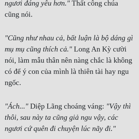
ngươi đáng yêu hơn."
 Thất công chúa 
Đẹp
cũng nói.
Đẹp Hiệp
"Cũng như nhau cả, bất luận là bộ dáng gì 
Tính Cách Nhân Vật :
mụ mụ cũng thích cả."
 Long An Kỳ cười 
Cơ Trí
nói, làm mẫu thân nên nàng chắc là không 
Sát Phạt Quyết Đoán
có để ý con của mình là thiên tài hay ngu 
Vô Sỉ
ngốc.
Điềm Đạm
"Ách..."
 Diệp Lãng choáng váng: 
"Vậy thì 
thôi, sau này ta cũng giả ngu vậy, các 
ngươi cứ quên đi chuyện lúc nãy đi."