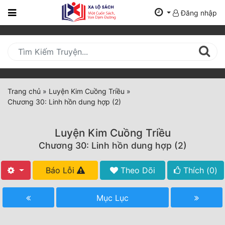
Đăng nhập
Trang
Chủ
Mới
Cập
Nhật
Trang chủ
»
Luyện Kim Cuồng Triều
»
(current)
Chương 30: Linh hồn dung hợp (2)
BXH
Thể Loại
Luyện Kim Cuồng Triều
Chương 30: Linh hồn dung hợp (2)
Tất Cả
Báo Lỗi
Theo Dõi
Thích (
0
)
Truyện Mới Ra
Mục Lục
Hoàn Thành