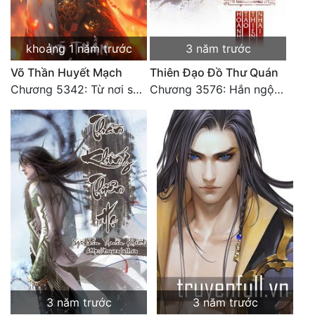
khoảng 1 năm trước
3 năm trước
Võ Thần Huyết Mạch
Thiên Đạo Đồ Thư Quán
Chương 5342: Từ nơi sâu xa tự có thiên ý, mới Thiên Đạo
Chương 3576: Hắn ngộ đến (2)
3 năm trước
3 năm trước