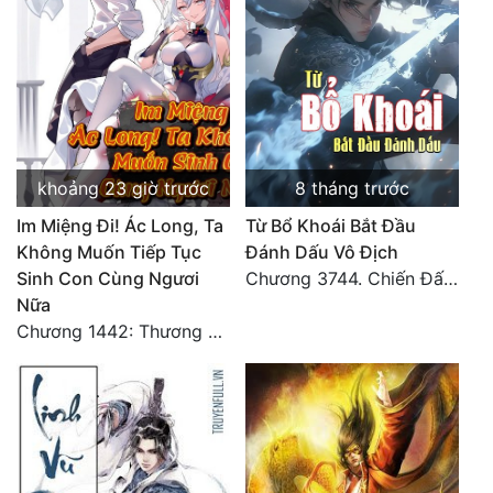
khoảng 23 giờ trước
8 tháng trước
Im Miệng Đi! Ác Long, Ta
Từ Bổ Khoái Bắt Đầu
Không Muốn Tiếp Tục
Đánh Dấu Vô Địch
Sinh Con Cùng Ngươi
Chương 3744. Chiến Đấu nghiền ép, Cực Thiên Chỉ Chủ (Đại Kết Cục)
Nữa
Chương 1442: Thương Hoành Vạn Vật (9)