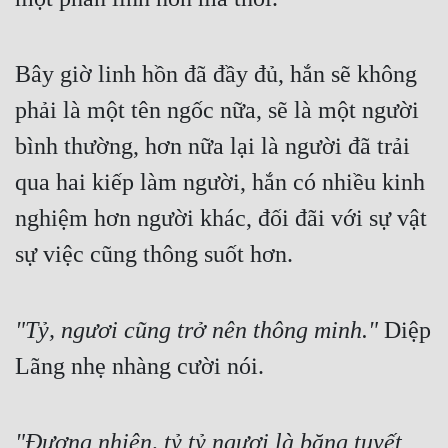
Quân Sự
Bây giờ linh hồn đã đầy đủ, hắn sẽ không 
Sảng Văn
phải là một tên ngốc nữa, sẽ là một người 
Sắc
bình thường, hơn nữa lại là người đã trải 
Sủng
qua hai kiếp làm người, hắn có nhiều kinh 
Thanh Xuân
nghiệm hơn người khác, đối đãi với sự vật 
Tiên Hiệp
sự việc cũng thông suốt hơn.
Tiểu Thuyết
Trinh Thám
"Tỷ, ngươi cũng trở nên thông minh."
 Diệp 
Triều Đấu
Lãng nhẹ nhàng cười nói.
Trùng Sinh
Trọng Sinh
"Đương nhiên, tỷ tỷ ngươi là băng tuyết 