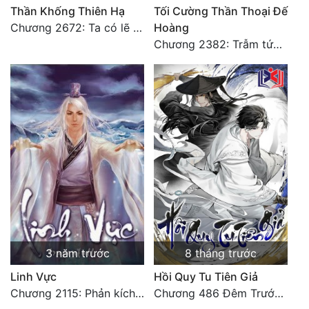
Thần Khống Thiên Hạ
Tối Cường Thần Thoại Đế
Chương 2672: Ta có lẽ còn chưa xem như vô địch! (1)
Hoàng
Chương 2382: Trẫm tức hết thảy (*Đại Kết Cục) (2)
3 năm trước
8 tháng trước
Linh Vực
Hồi Quy Tu Tiên Giả
Chương 2115: Phản kích cuối cùng
Chương 486 Đêm Trước Ngày Tận Thế (3)