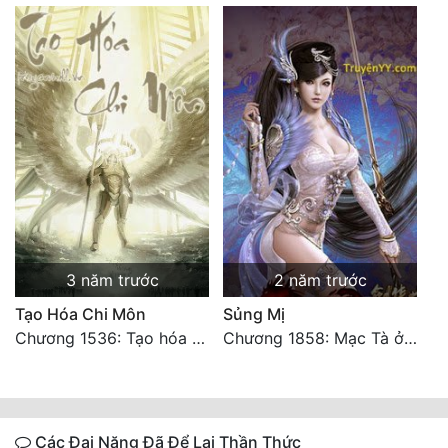
3 năm trước
2 năm trước
Tạo Hóa Chi Môn
Sủng Mị
Chương 1536: Tạo hóa ngoại truyện 3: Cút!
Chương 1858: Mạc Tà ở thời không nào? HẾT
Các Đại Năng Đã Để Lại Thần Thức