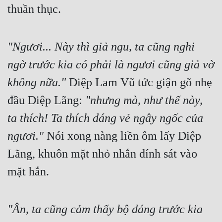
thuần thục.
Đô Thị
Đông Phương
"Ngươi... Này thì giả ngu, ta cũng nghi 
Đông Phương Huyền Huyễn
ngờ trước kia có phải là ngươi cũng giả vờ 
Đồng Nhân
không nữa."
 Diệp Lam Vũ tức giận gõ nhẹ 
đầu Diệp Lãng: 
"nhưng mà, như thế này, 
Cẩu Đạo Trường Sinh
ta thích! Ta thích dáng vẻ ngây ngốc của 
Ngự Thú
ngươi."
 Nói xong nàng liền ôm lấy Diệp 
Truyện Nam
Lãng, khuôn mặt nhỏ nhắn dính sát vào 
Truyện Nữ
mặt hắn.
Vô Địch Lưu
Xây Dựng Thế Lực
"Ân, ta cũng cảm thấy bộ dáng trước kia 
Đam Mỹ