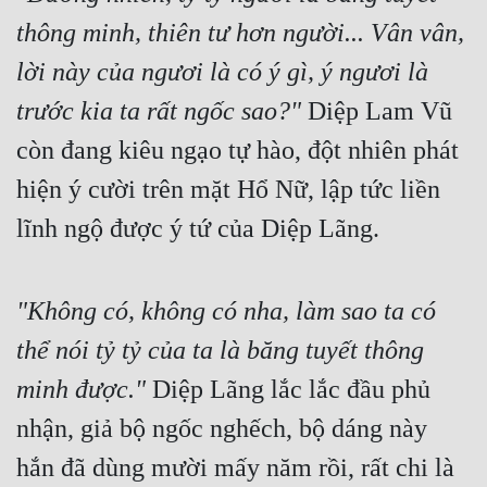
Tu Chân
thông minh, thiên tư hơn người... Vân vân, 
lời này của ngươi là có ý gì, ý ngươi là 
Tu Tiên
trước kia ta rất ngốc sao?"
 Diệp Lam Vũ 
Tội Phạm
còn đang kiêu ngạo tự hào, đột nhiên phát 
Vô Địch
hiện ý cười trên mặt Hổ Nữ, lập tức liền 
Võ Hiệp
lĩnh ngộ được ý tứ của Diệp Lãng.
Võng Du
Xuyên Không
"Không có, không có nha, làm sao ta có 
Xuyên Nhanh
thể nói tỷ tỷ của ta là băng tuyết thông 
Xuyên Sách
minh được."
 Diệp Lãng lắc lắc đầu phủ 
Xuyên Thư
nhận, giả bộ ngốc nghếch, bộ dáng này 
Điền Văn
hắn đã dùng mười mấy năm rồi, rất chi là 