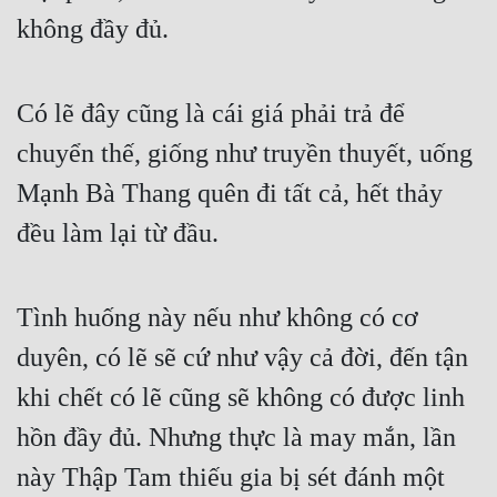
Cổ Đại
không đầy đủ.
Du Hí
Dã Sử
Có lẽ đây cũng là cái giá phải trả để 
chuyển thế, giống như truyền thuyết, uống 
Dị Giới
Mạnh Bà Thang quên đi tất cả, hết thảy 
Dị Năng
đều làm lại từ đầu.
Gia Đấu
Góc Nhìn Nam
Tình huống này nếu như không có cơ 
Góc Nhìn Nữ
duyên, có lẽ sẽ cứ như vậy cả đời, đến tận 
Huyền Huyễn
khi chết có lẽ cũng sẽ không có được linh 
Huyền Nghi
hồn đầy đủ. Nhưng thực là may mắn, lần 
Huyền Ảo
này Thập Tam thiếu gia bị sét đánh một 