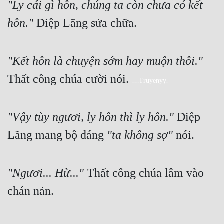
"Ly cái gì hôn, chúng ta còn chưa có kết 
hôn."
 Diệp Lãng sửa chữa.
"Kết hôn là chuyện sớm hay muộn thôi."
Thất công chúa cười nói. 
Truyenyy
Bạn đang đọc truyện được lấy tại 
 chấm cơm.
"Vậy tùy ngươi, ly hôn thì ly hôn."
 Diệp 
Lãng mang bộ dáng 
"ta không sợ"
 nói.
"Ngươi... Hừ..."
 Thất công chúa lâm vào 
chán nản.