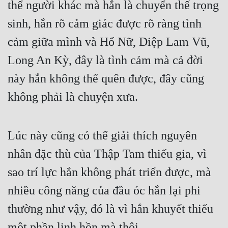
thể người khác mà hắn là chuyển thế trọng 
Mưu Mô
sinh, hắn rõ cảm giác được rõ ràng tình 
cảm giữa mình và Hổ Nữ, Diệp Lam Vũ, 
Mạt Thế
Long An Kỳ, đây là tình cảm mà cả đời 
Mỹ Thực
này hắn không thể quên được, đây cũng 
Ngôn Tình
không phải là chuyện xưa.
Ngược
Nữ Cường
Lúc này cũng có thể giải thích nguyên 
Nữ Phụ
nhân đặc thù của Thập Tam thiếu gia, vì 
Phong Thủy - Tâm Linh
sao trí lực hắn không phát triển được, mà 
Phương Tây
nhiều công năng của đầu óc hắn lại phi 
Phản Phái
thường như vậy, đó là vì hắn khuyết thiếu 
Quan Trường
một phần linh hồn mà thôi.