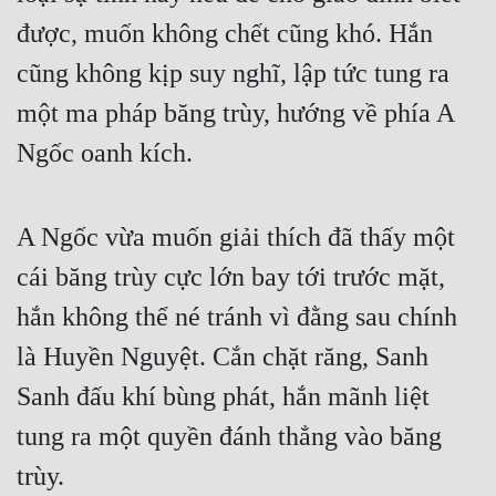
Cổ Đại
được, muốn không chết cũng khó. Hắn 
Du Hí
cũng không kịp suy nghĩ, lập tức tung ra 
Dã Sử
một ma pháp băng trùy, hướng về phía A 
Ngốc oanh kích.
Dị Giới
Dị Năng
A Ngốc vừa muốn giải thích đã thấy một 
Gia Đấu
cái băng trùy cực lớn bay tới trước mặt, 
Góc Nhìn Nam
hắn không thể né tránh vì đằng sau chính 
Góc Nhìn Nữ
là Huyền Nguyệt. Cắn chặt răng, Sanh 
Huyền Huyễn
Sanh đấu khí bùng phát, hắn mãnh liệt 
Huyền Nghi
tung ra một quyền đánh thẳng vào băng 
Huyền Ảo
trùy.