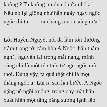
không ? Ta không muốn có đứa nhỏ a ! 
Đô Thị
Nếu nó lại giống như hắn ngây ngây ngốc 
Đông Phương
ngốc thì ta…….ta chẳng muốn sống nữa.”
Đông Phương Huyền Huyễn
Đồng Nhân
Lời Huyền Nguyệt nói đã làm tổn thương 
trầm trọng tới tâm hồn A Ngốc, hắn thầm 
Cẩu Đạo Trường Sinh
nghĩ , nguyên lai trong mắt nàng, mình 
Ngự Thú
cũng chỉ là một tên tiểu tử ngu ngốc mà 
Truyện Nam
thôi. Đúng vậy, ta quả thật chỉ là một 
Truyện Nữ
thằng ngốc a! Lùi ra sau hai bước, A Ngốc 
Vô Địch Lưu
nặng nề ngồi xuống, trong đáy mắt hắn 
Xây Dựng Thế Lực
xuất hiện một tầng băng sương lạnh lẽo.
Đam Mỹ