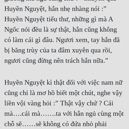
Tu Chân
Huyền Nguyệt, hắn nhẹ nhàng nói :” 
Huyền Nguyệt tiểu thư, những gì mà A 
Tu Tiên
Ngốc nói đều là sự thật, hắn cũng không 
Tội Phạm
có làm cái gì đâu. Ngươi xem, tay hắn đã 
Vô Địch
bị băng trùy của ta đâm xuyên qua rồi, 
Võ Hiệp
ngươi cũng đừng nên trách hắn nữa.”
Võng Du
Xuyên Không
Huyền Nguyệt kì thật đối với việc nam nữ 
Xuyên Nhanh
cũng chỉ là mơ hồ biết một chút, nghe vậy 
Xuyên Sách
liền vội vàng hỏi :” Thật vậy chứ ? Cái 
Xuyên Thư
mà….cái mà…….ta với hắn ngủ cùng một 
Điền Văn
chỗ sẽ……sẽ không có đứa nhỏ phải 