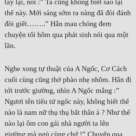
tay lại, nói :” Ta cũng không biết sao lại 
Quân Sự
thế này. Mới sáng sớm ra nàng đã đòi đánh 
Sảng Văn
đòi giết……..” Hắn mau chóng đem 
chuyện tối hôm qua phát sinh nói qua một 
Sắc
lần.
Sủng
Thanh Xuân
Nghe xong tự thuật của A Ngốc, Cơ Cách 
Tiên Hiệp
cuối cùng cũng thở phào nhẹ nhõm. Hắn đi 
Tiểu Thuyết
tới trước giường, nhìn A Ngốc mắng :” 
Trinh Thám
Ngươi tên tiểu tử ngốc này, không biết thế 
Triều Đấu
nào là nam nữ thụ thụ bất thân à ? Như thế 
Trùng Sinh
nào lại ôm con gái nhà người ta lên 
Trọng Sinh
giường mà ngủ cùng chứ !” Chuyển qua 