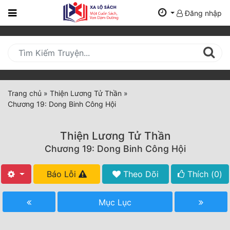
Đăng nhập
Trang
Chủ
Mới
Cập
Nhật
Trang chủ
»
Thiện Lương Tử Thần
»
(current)
Chương 19: Dong Binh Công Hội
BXH
Thể Loại
Thiện Lương Tử Thần
Chương 19: Dong Binh Công Hội
Tất Cả
Báo Lỗi
Theo Dõi
Thích (
0
)
Truyện Mới Ra
Mục Lục
Hoàn Thành