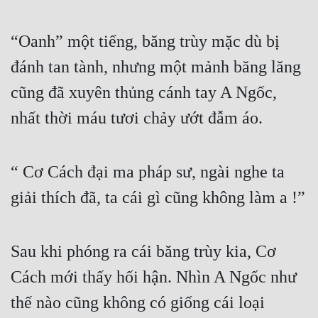
Hài Hước
Hệ Thống
“Oanh” một tiếng, băng trùy mặc dù bị 
Học Đường
đánh tan tành, nhưng một mảnh băng lăng 
cũng đã xuyên thủng cánh tay A Ngốc, 
Khoa Huyễn
nhất thời máu tươi chảy ướt đẫm áo.
Khoa Huyễn Không Gian
Kinh Dị
“ Cơ Cách đại ma pháp sư, ngài nghe ta 
Kiếm Hiệp
giải thích đã, ta cái gì cũng không làm a !”
Kỳ Huyễn
Kỳ Ảo
Sau khi phóng ra cái băng trùy kia, Cơ 
Linh Dị
Cách mới thấy hối hận. Nhìn A Ngốc như 
Làm Giàu
thế nào cũng không có giống cái loại 
Lịch Sử