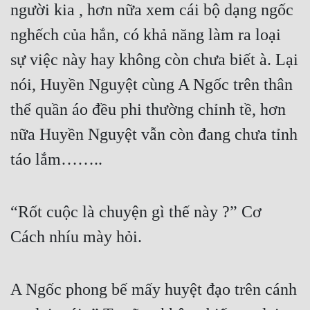
người kia , hơn nữa xem cái bộ dạng ngốc 
Mưu Mô
nghếch của hắn, có khả năng làm ra loại 
Mạt Thế
sự việc này hay không còn chưa biết à. Lại 
nói, Huyền Nguyệt cùng A Ngốc trên thân 
Mỹ Thực
thể quần áo đều phi thường chỉnh tề, hơn 
Ngôn Tình
nữa Huyền Nguyệt vẫn còn đang chưa tỉnh 
Ngược
táo lắm……..
Nữ Cường
Nữ Phụ
“Rốt cuộc là chuyện gì thế này ?” Cơ 
Phong Thủy - Tâm Linh
Cách nhíu mày hỏi.
Phương Tây
Phản Phái
A Ngốc phong bế mấy huyệt đạo trên cánh 
Quan Trường