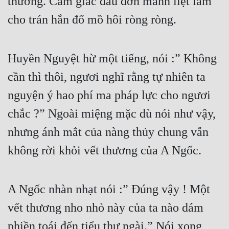
thương. Cảm giác đau đớn mãnh liệt làm 
cho trán hắn đổ mồ hôi ròng ròng.
Huyền Nguyệt hừ một tiếng, nói :” Không 
cần thì thôi, ngươi nghĩ rằng tự nhiên ta 
nguyện ý hao phí ma pháp lực cho ngươi 
chắc ?” Ngoài miệng mặc dù nói như vậy, 
nhưng ánh mắt của nàng thủy chung vẫn 
không rời khỏi vết thương của A Ngốc.
A Ngốc nhàn nhạt nói :” Đúng vậy ! Một 
vết thương nho nhỏ này của ta nào dám 
phiền toái đến tiểu thư ngài.” Nói xong, 