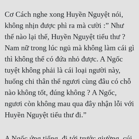
Đẹp
Cơ Cách nghe xong Huyền Nguyệt nói, 
không nhịn được phì ra mà cười :” Như 
Đẹp Hiệp
thế nào lại thế, Huyền Nguyệt tiểu thư ? 
Tính Cách Nhân Vật :
Nam nữ trong lúc ngủ mà không làm cái gì 
Cơ Trí
thì không thể có đứa nhỏ được. A Ngốc 
Sát Phạt Quyết Đoán
tuyệt không phải là cái loại người này, 
Vô Sỉ
huống chi thân thể ngươi cùng đâu có chỗ 
Điềm Đạm
nào không tốt, đúng không ? A Ngốc, 
ngươi còn không mau qua đây nhận lỗi với 
Huyền Nguyệt tiểu thư đi.”
A Ngốc ứng tiếng, đi tới trước giường, cúi 