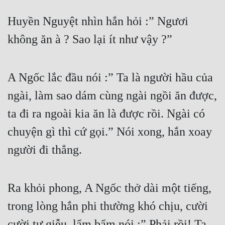
Huyền Nguyệt nhìn hắn hỏi :” Ngươi 
không ăn à ? Sao lại ít như vậy ?”
A Ngốc lắc đầu nói :” Ta là người hầu của 
ngài, làm sao dám cùng ngài ngồi ăn được, 
ta đi ra ngoài kia ăn là được rồi. Ngài có 
chuyện gì thì cứ gọi.” Nói xong, hắn xoay 
người đi thẳng.
Ra khỏi phong, A Ngốc thở dài một tiếng, 
trong lòng hắn phi thường khó chịu, cười 
cười tự giễu, lẩm bẩm nói :” Phải rồi! Ta 