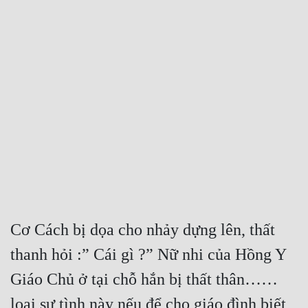
Free
Hậu Cung
Truyện Convert
Truyện Dịch
Truyện Nhập Môn
Truyện ngắn
Xa Lộ Dịch
Cơ Cách bị dọa cho nhảy dựng lên, thất 
Cung Đấu
thanh hỏi :” Cái gì ?” Nữ nhi của Hồng Y 
Cạnh Kỹ
Giáo Chủ ở tại chỗ hắn bị thất thân……
Cổ Tiên Hiệp
loại sự tình này nếu để cho giáo đình biết 