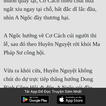
muốn quay lại, Cơ Cách thiếu chút nữa 
ngất xỉu ngay tại chỗ, bất đắc dĩ lắc đầu, 
nhìn A Ngốc đầy thương hại.
A Ngốc hướng về Cơ Cách cúi người thi 
lễ, sau đó theo Huyền Nguyệt rời khỏi Ma 
Pháp Sư công hội.
Vừa ra khỏi cửa, Huyền Nguyệt không 
chút do dự trực tiếp thẳng hướng Dong 
Binh Công Hội đi đến. A Ngốc cúi đầu, 
Tải App Để Đọc Truyện Sớm Nhất
dưới tác dụng của cái mũ trùm màu đỏ rực 
trên ma pháp bào, căn bản là hắn không sợ 