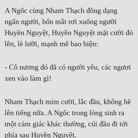
A Ngốc cùng Nham Thạch đồng dạng 
Quân Sự
ngẩn người, bốn mắt rơi xuống người 
Sảng Văn
Huyền Nguyệt, Huyền Nguyệt mặt cười đỏ 
Sắc
lên, lè lưỡi, mạnh mẽ bao biện:
Sủng
Thanh Xuân
- Cô nương đó đã có người yêu, các ngươi 
Tiên Hiệp
xen vào làm gì!
Tiểu Thuyết
Trinh Thám
Nham Thạch mỉm cười, lắc đầu, không hề 
Triều Đấu
lên tiếng nữa. A Ngốc trong lòng sinh ra 
Trùng Sinh
một cảm giác khác thường, cúi đầu đi tới 
Trọng Sinh
phía sau Huyền Nguyệt.