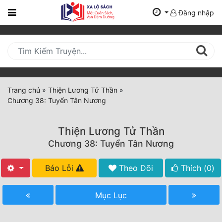
Đăng nhập
Trang
Chủ
Mới
Cập
Nhật
Trang chủ
»
Thiện Lương Tử Thần
»
(current)
Chương 38: Tuyển Tân Nương
BXH
Thể Loại
Thiện Lương Tử Thần
Chương 38: Tuyển Tân Nương
Tất Cả
Báo Lỗi
Theo Dõi
Thích (
0
)
Truyện Mới Ra
Mục Lục
Hoàn Thành