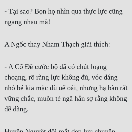
Cổ Đại
- Tại sao? Bọn họ nhìn qua thực lực cũng 
Du Hí
ngang nhau mà!
Dã Sử
Dị Giới
A Ngốc thay Nham Thạch giải thích:
Dị Năng
Gia Đấu
- A Cổ Đê cước bộ đã có chút loạng 
Góc Nhìn Nam
choạng, rõ ràng lực không đủ, vóc dáng 
nhỏ bé kia mặc dù uể oải, nhưng hạ bàn rất 
Góc Nhìn Nữ
vững chắc, muốn té ngã hắn sợ rằng không 
Huyền Huyễn
dễ dàng.
Huyền Nghi
Huyền Ảo
Huyền Nguyệt đôi mắt đẹp lưu chuyển, 