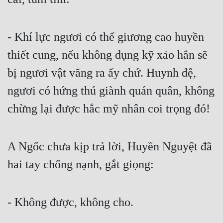
Mưu Mô
- Khí lực ngươi có thể giương cao huyền 
Mạt Thế
thiết cung, nếu không dụng kỹ xảo hắn sẽ 
Mỹ Thực
bị ngươi vật văng ra ấy chứ. Huynh đệ, 
Ngôn Tình
ngươi có hứng thú giành quán quân, không 
Ngược
chừng lại được hắc mỹ nhân coi trọng đó!
Nữ Cường
Nữ Phụ
A Ngốc chưa kịp trả lời, Huyền Nguyệt đã 
Phong Thủy - Tâm Linh
hai tay chống nạnh, gắt giọng:
Phương Tây
Phản Phái
- Không được, không cho.
Quan Trường