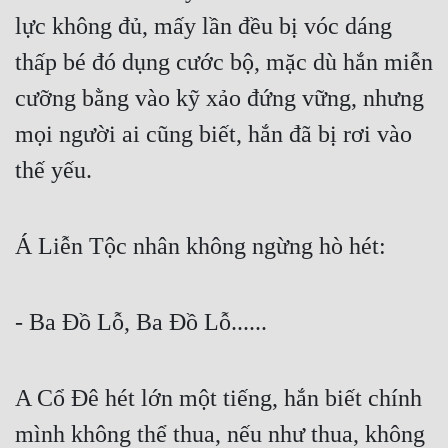
Đô Thị
lực không đủ, mấy lần đều bị vóc dáng 
Đông Phương
thấp bé đó dụng cước bộ, mặc dù hắn miễn 
cưỡng bằng vào kỹ xảo đứng vững, nhưng 
Đông Phương Huyền Huyễn
mọi người ai cũng biết, hắn đã bị rơi vào 
Đồng Nhân
thế yếu.
Cẩu Đạo Trường Sinh
Á Liễn Tộc nhân không ngừng hò hét:
Ngự Thú
Truyện Nam
- Ba Đồ Lỗ, Ba Đồ Lỗ......
Truyện Nữ
Vô Địch Lưu
A Cổ Đê hét lớn một tiếng, hắn biết chính 
Xây Dựng Thế Lực
mình không thể thua, nếu như thua, không 
Đam Mỹ