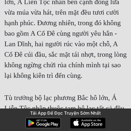
lớn, Á Liễn Tộc nhân bên cạnh đống lửa 
vừa múa vừa hát, trên mặt đều tươi cười 
hạnh phúc. Đương nhiên, trong đó không 
bao gồm A Cổ Đê cùng người yêu hắn - 
Lan Dĩnh, hai người rúc vào một chỗ, A 
Cổ Đê cúi đầu, sắc mặt tái nhợt, trong lòng 
không ngừng chửi rủa chính mình tại sao 
lại không kiên trì đến cùng.
Tù trưởng bộ lạc phương Bắc hô lớn, Á 
Liễn Tộc nhân thuộc tam bộ lạc tất cả đều 
Tải App Để Đọc Truyện Sớm Nhất
yên lặng.