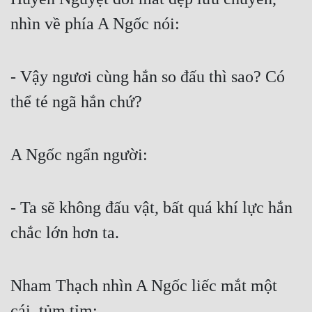
Hài Hước
nhìn về phía A Ngốc nói:
Hệ Thống
Học Đường
- Vậy ngươi cùng hắn so đấu thì sao? Có 
Khoa Huyễn
thể té ngã hắn chứ? 
Khoa Huyễn Không Gian
Kinh Dị
A Ngốc ngẩn người:
Kiếm Hiệp
Kỳ Huyễn
- Ta sẽ không đấu vật, bất quá khí lực hắn 
Kỳ Ảo
chắc lớn hơn ta.
Linh Dị
Nham Thạch nhìn A Ngốc liếc mắt một 
Làm Giàu
cái, tủm tỉm:
Lịch Sử