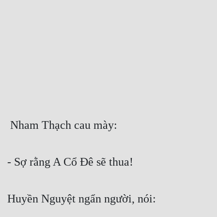
Free
Hậu Cung
Truyện Convert
Truyện Dịch
Truyện Nhập Môn
Truyện ngắn
 Nham Thạch cau mày:
Xa Lộ Dịch
- Sợ rằng A Cổ Đê sẽ thua!
Cung Đấu
Cạnh Kỹ
Huyền Nguyệt ngẩn người, nói:
Cổ Tiên Hiệp