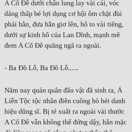
A Cổ Đê dưới chân lung lay vài cái, vóc 
dáng thấp bé lợi dụng cơ hội ôm chặt đùi 
phải hắn, đưa hắn giơ lên, hô to vài tiếng, 
dưới sự kinh hô của Lan Dĩnh, mạnh mẽ 
đem A Cổ Đê quăng ngã ra ngoài.
- Ba Đồ Lỗ, Ba Đồ Lỗ......
Năm nay quán quân đấu vật đã sinh ra, Á 
Liễn Tộc tộc nhân điên cuồng hò hét danh 
hiệu dũng sĩ. Bị té xuất ra ngoài vài thước 
A Cổ Đê vẫn không thể đứng dậy, hắn mặc 