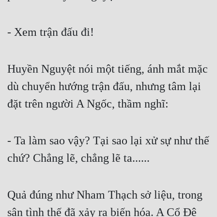
Tu Chân
- Xem trận đấu đi!
Tu Tiên
Tội Phạm
Huyền Nguyệt nói một tiếng, ánh mắt mặc 
Vô Địch
dù chuyển hướng trận đấu, nhưng tâm lại 
Võ Hiệp
đặt trên người A Ngốc, thầm nghĩ:
Võng Du
Xuyên Không
- Ta làm sao vậy? Tại sao lại xử sự như thế 
Xuyên Nhanh
chứ? Chẳng lẽ, chẳng lẽ ta...... 
Xuyên Sách
Xuyên Thư
Quả đúng như Nham Thạch sở liệu, trong 
Điền Văn
sân tình thế đã xảy ra biến hóa. A Cổ Đê 