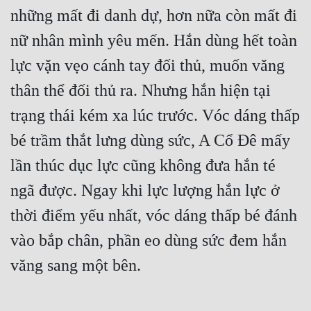
những mất đi danh dự, hơn nữa còn mất đi 
Đẹp
nữ nhân mình yêu mến. Hắn dùng hết toàn 
Đẹp Hiệp
lực vặn vẹo cánh tay đối thủ, muốn văng 
thân thể đối thủ ra. Nhưng hắn hiện tại 
Tính Cách Nhân Vật :
trạng thái kém xa lúc trước. Vóc dáng thấp 
Cơ Trí
bé trầm thắt lưng dùng sức, A Cổ Đê mấy 
Sát Phạt Quyết Đoán
lần thúc dục lực cũng không đưa hắn té 
Vô Sỉ
ngã được. Ngay khi lực lượng hắn lực ở 
Điềm Đạm
thời điểm yếu nhất, vóc dáng thấp bé đánh 
vào bắp chân, phần eo dùng sức đem hắn 
văng sang một bên.