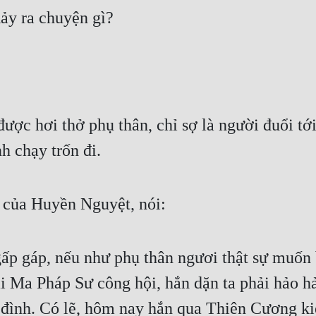
ảy ra chuyện gì?
được hơi thở phụ thân, chỉ sợ là người đuổi tớ
h chạy trốn đi.
 của Huyền Nguyệt, nói:
p gáp, nếu như phụ thân ngươi thật sự muốn b
i Ma Pháp Sư công hội, hắn dặn ta phải hảo h
đình. Có lẽ, hôm nay hắn qua Thiên Cương ki