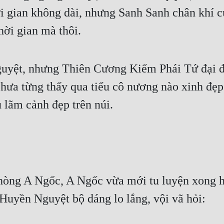
i gian không dài, nhưng Sanh Sanh chân khí của
thời gian mà thôi.
yệt, nhưng Thiên Cương Kiếm Phái Tứ đại đệ t
chưa từng thấy qua tiểu cô nương nào xinh đẹ
 lãm cảnh đẹp trên núi.
òng A Ngốc, A Ngốc vừa mới tu luyện xong hết
 Huyền Nguyệt bộ dáng lo lắng, vội vã hỏi: