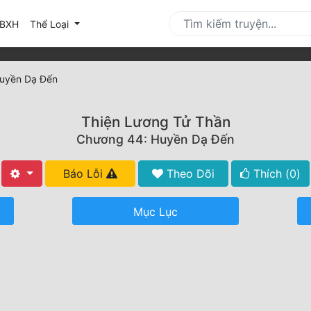
urrent)
BXH
Thể Loại
uyền Dạ Đến
Thiện Lương Tử Thần
Chương 44: Huyền Dạ Đến
Báo Lỗi
Theo Dõi
Thích (
0
)
Mục Lục