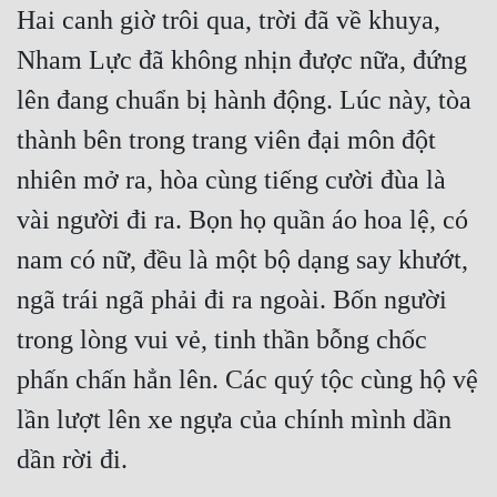
Hai canh giờ trôi qua, trời đã về khuya, 
Quân Sự
Nham Lực đã không nhịn được nữa, đứng 
Sảng Văn
lên đang chuẩn bị hành động. Lúc này, tòa 
Sắc
thành bên trong trang viên đại môn đột 
Sủng
nhiên mở ra, hòa cùng tiếng cười đùa là 
Thanh Xuân
vài người đi ra. Bọn họ quần áo hoa lệ, có 
nam có nữ, đều là một bộ dạng say khướt, 
Tiên Hiệp
ngã trái ngã phải đi ra ngoài. Bốn người 
Tiểu Thuyết
trong lòng vui vẻ, tinh thần bỗng chốc 
Trinh Thám
phấn chấn hẳn lên. Các quý tộc cùng hộ vệ 
Triều Đấu
lần lượt lên xe ngựa của chính mình dần 
Trùng Sinh
dần rời đi.
Trọng Sinh