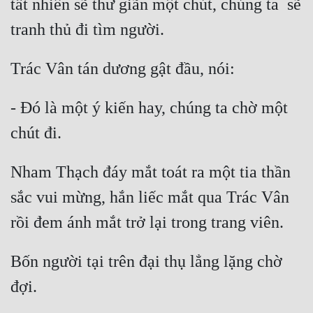
tất nhiên sẽ thư giãn một chút, chúng ta  sẽ 
tranh thủ đi tìm người.
Mưu Mô
Mạt Thế
Trác Vân tán dương gật đầu, nói:
Mỹ Thực
- Đó là một ý kiến hay, chúng ta chờ một 
Ngôn Tình
chút đi.
Ngược
Nữ Cường
Nham Thạch đáy mắt toát ra một tia thần 
sắc vui mừng, hắn liếc mắt qua Trác Vân 
Nữ Phụ
rồi đem ánh mắt trở lại trong trang viên.
Phong Thủy - Tâm Linh
Phương Tây
Bốn người tại trên đại thụ lẳng lặng chờ 
Phản Phái
đợi.
Quan Trường