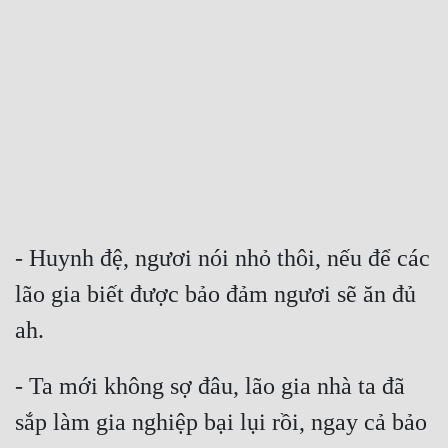
Free
Hậu Cung
Truyện Convert
Truyện Dịch
Truyện Nhập Môn
Truyện ngắn
- Huynh đệ, ngươi nói nhỏ thôi, nếu để các 
Xa Lộ Dịch
lão gia biết được bảo đảm ngươi sẽ ăn đủ 
ah.
Cung Đấu
- Ta mới không sợ đâu, lão gia nhà ta đã 
Cạnh Kỹ
sắp làm gia nghiệp bại lụi rồi, ngay cả bảo 
Cổ Tiên Hiệp