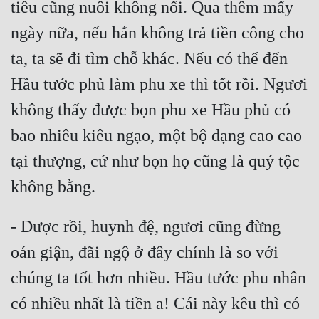
tiêu cũng nuôi không nổi. Qua thêm mấy 
Cổ Đại
ngày nữa, nếu hắn không trả tiền công cho 
Du Hí
ta, ta sẽ đi tìm chỗ khác. Nếu có thể đến 
Dã Sử
Hầu tước phủ làm phu xe thì tốt rồi. Ngươi 
Dị Giới
không thấy được bọn phu xe Hầu phủ có 
Dị Năng
bao nhiêu kiêu ngạo, một bộ dạng cao cao 
Gia Đấu
tại thượng, cứ như bọn họ cũng là quý tộc 
Góc Nhìn Nam
không bằng.
Góc Nhìn Nữ
- Được rồi, huynh đệ, ngươi cũng đừng 
Huyền Huyễn
oán giận, đãi ngộ ở đây chính là so với 
Huyền Nghi
chúng ta tốt hơn nhiều. Hầu tước phu nhân 
Huyền Ảo
có nhiều nhất là tiền a! Cái này kêu thì có 