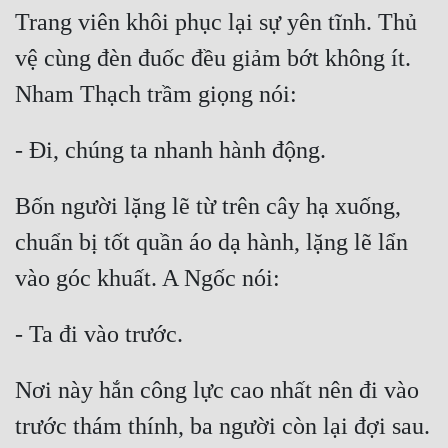
Trang viên khôi phục lại sự yên tĩnh. Thủ 
Tu Chân
vệ cùng đèn đuốc đều giảm bớt không ít. 
Tu Tiên
Nham Thạch trầm giọng nói:
Tội Phạm
Vô Địch
- Đi, chúng ta nhanh hành động.
Võ Hiệp
Bốn người lặng lẽ từ trên cây hạ xuống, 
Võng Du
chuẩn bị tốt quần áo dạ hành, lặng lẽ lẩn 
Xuyên Không
vào góc khuất. A Ngốc nói:
Xuyên Nhanh
- Ta đi vào trước.
Xuyên Sách
Xuyên Thư
Nơi này hắn công lực cao nhất nên đi vào 
trước thám thính, ba người còn lại đợi sau. 
Điền Văn