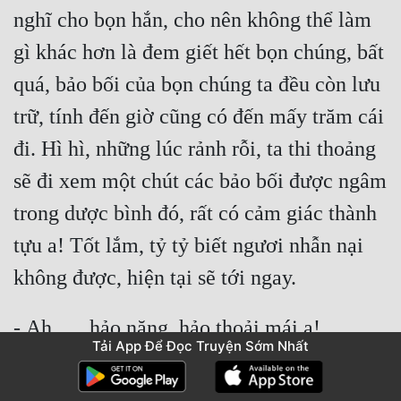
nghĩ cho bọn hắn, cho nên không thể làm 
gì khác hơn là đem giết hết bọn chúng, bất 
quá, bảo bối của bọn chúng ta đều còn lưu 
trữ, tính đến giờ cũng có đến mấy trăm cái 
đi. Hì hì, những lúc rảnh rỗi, ta thi thoảng 
sẽ đi xem một chút các bảo bối được ngâm 
trong dược bình đó, rất có cảm giác thành 
tựu a! Tốt lắm, tỷ tỷ biết ngươi nhẫn nại 
không được, hiện tại sẽ tới ngay.
- Ah....., hảo năng, hảo thoải mái a!
Tải App Để Đọc Truyện Sớm Nhất
Giường chiếu không ngừng chấn 