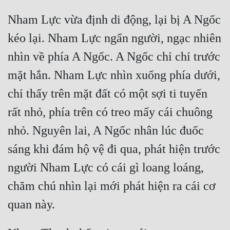
Nham Lực vừa định di động, lại bị A Ngốc 
Đẹp
kéo lại. Nham Lực ngẩn người, ngạc nhiên 
Đẹp Hiệp
nhìn về phía A Ngốc. A Ngốc chỉ chỉ trước 
Tính Cách Nhân Vật :
mặt hắn. Nham Lực nhìn xuống phía dưới, 
Cơ Trí
chỉ thấy trên mặt đất có một sợi ti tuyến 
Sát Phạt Quyết Đoán
rất nhỏ, phía trên có treo mấy cái chuông 
nhỏ. Nguyên lai, A Ngốc nhân lúc đuốc 
Vô Sỉ
sáng khi đám hộ vệ đi qua, phát hiện trước 
Điềm Đạm
người Nham Lực có cái gì loang loáng, 
chăm chú nhìn lại mới phát hiện ra cái cơ 
quan này.