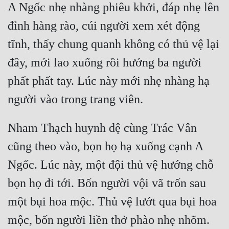
A Ngốc nhẹ nhàng phiêu khởi, đáp nhẹ lên 
Đô Thị
đỉnh hàng rào, cúi người xem xét động 
Đông Phương
tĩnh, thấy chung quanh không có thủ vệ lại 
Đông Phương Huyền Huyễn
đây, mới lao xuống rồi hướng ba người 
Đồng Nhân
phất phất tay. Lúc này mới nhẹ nhàng hạ 
người vào trong trang viên.
Cẩu Đạo Trường Sinh
Nham Thạch huynh đệ cùng Trác Vân 
Ngự Thú
cũng theo vào, bọn họ hạ xuống cạnh A 
Truyện Nam
Ngốc. Lúc này, một đội thủ vệ hướng chỗ 
Truyện Nữ
bọn họ đi tới. Bốn người vội vã trốn sau 
Vô Địch Lưu
một bụi hoa mộc. Thủ vệ lướt qua bụi hoa 
Xây Dựng Thế Lực
mộc, bốn người liền thở phào nhẹ nhõm.
Đam Mỹ