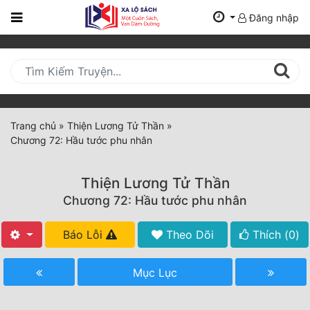
Đăng nhập
Trang
Chủ
Mới
Cập
Nhật
Trang chủ
»
Thiện Lương Tử Thần
»
(current)
Chương 72: Hầu tước phu nhân
BXH
Thể Loại
Thiện Lương Tử Thần
Chương 72: Hầu tước phu nhân
Tất Cả
Báo Lỗi
Theo Dõi
Thích (
0
)
Truyện Mới Ra
Mục Lục
Hoàn Thành