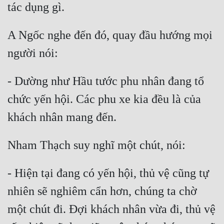
Hài Hước
tác dụng gì.
Hệ Thống
A Ngốc nghe đến đó, quay đầu hướng mọi 
Học Đường
người nói:
Khoa Huyễn
- Dường như Hầu tước phu nhân đang tổ 
Khoa Huyễn Không Gian
chức yến hội. Các phu xe kia đều là của 
Kinh Dị
khách nhân mang đến.
Kiếm Hiệp
Nham Thạch suy nghĩ một chút, nói:
Kỳ Huyễn
Kỳ Ảo
- Hiện tại đang có yến hội, thủ vệ cũng tự 
Linh Dị
nhiên sẽ nghiêm cẩn hơn, chúng ta chờ 
Làm Giàu
một chút đi. Đợi khách nhân vừa đi, thủ vệ 
Lịch Sử