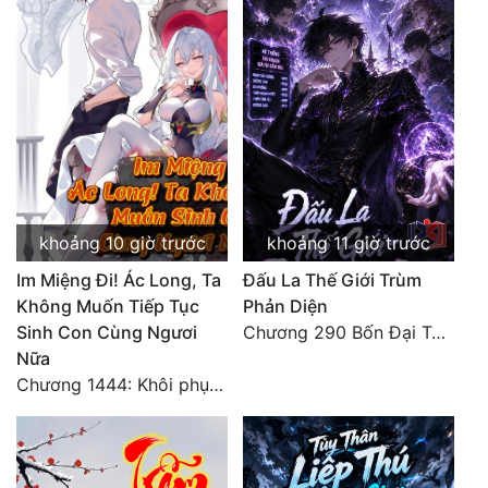
khoảng 10 giờ trước
khoảng 11 giờ trước
Im Miệng Đi! Ác Long, Ta
Đấu La Thế Giới Trùm
Không Muốn Tiếp Tục
Phản Diện
Sinh Con Cùng Ngươi
Chương 290 Bốn Đại Tông Môn Đơn Thuộc Tính Vô Cùng Thê Lương
Nữa
Chương 1444: Khôi phục quỹ đạo