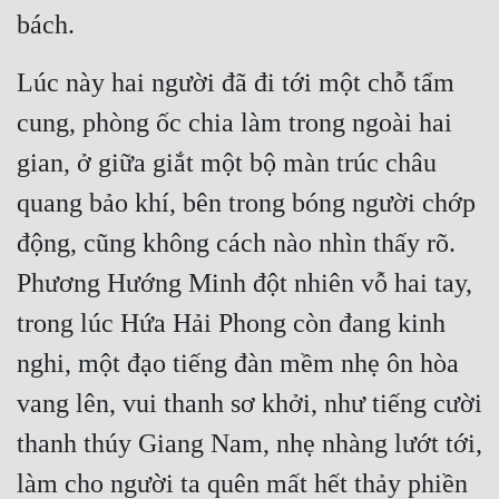
bách.
Mưu Mô
Lúc này hai người đã đi tới một chỗ tẩm 
Mạt Thế
cung, phòng ốc chia làm trong ngoài hai 
Mỹ Thực
gian, ở giữa giắt một bộ màn trúc châu 
Ngôn Tình
quang bảo khí, bên trong bóng người chớp 
Ngược
động, cũng không cách nào nhìn thấy rõ. 
Nữ Cường
Phương Hướng Minh đột nhiên vỗ hai tay, 
Nữ Phụ
trong lúc Hứa Hải Phong còn đang kinh 
Phong Thủy - Tâm Linh
nghi, một đạo tiếng đàn mềm nhẹ ôn hòa 
vang lên, vui thanh sơ khởi, như tiếng cười 
Phương Tây
thanh thúy Giang Nam, nhẹ nhàng lướt tới, 
Phản Phái
làm cho người ta quên mất hết thảy phiền 
Quan Trường