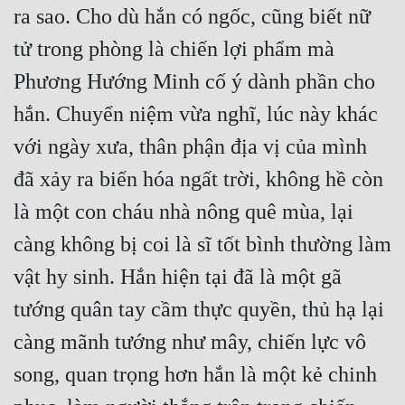
ra sao. Cho dù hắn có ngốc, cũng biết nữ 
Đẹp
tử trong phòng là chiến lợi phẩm mà 
Đẹp Hiệp
Phương Hướng Minh cố ý dành phần cho 
hắn. Chuyển niệm vừa nghĩ, lúc này khác 
Tính Cách Nhân Vật :
với ngày xưa, thân phận địa vị của mình 
Cơ Trí
đã xảy ra biến hóa ngất trời, không hề còn 
Sát Phạt Quyết Đoán
là một con cháu nhà nông quê mùa, lại 
Vô Sỉ
càng không bị coi là sĩ tốt bình thường làm 
Điềm Đạm
vật hy sinh. Hắn hiện tại đã là một gã 
tướng quân tay cầm thực quyền, thủ hạ lại 
càng mãnh tướng như mây, chiến lực vô 
song, quan trọng hơn hắn là một kẻ chinh 