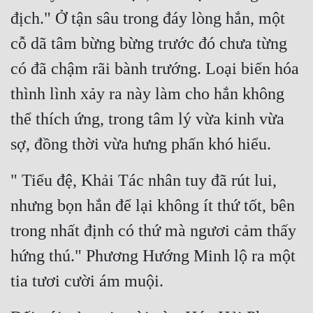
Cổ Đại
địch." Ở tận sâu trong đáy lòng hắn, một 
Du Hí
cỗ dã tâm bừng bừng trước đó chưa từng 
có đã chậm rãi bành trướng. Loại biến hóa 
Dã Sử
thình lình xảy ra này làm cho hắn không 
Dị Giới
thể thích ứng, trong tâm lý vừa kinh vừa 
Dị Năng
sợ, đồng thời vừa hưng phấn khó hiểu.
Gia Đấu
" Tiểu đệ, Khải Tác nhân tuy đã rút lui, 
Góc Nhìn Nam
nhưng bọn hắn để lại không ít thứ tốt, bên 
Góc Nhìn Nữ
trong nhất định có thứ mà ngươi cảm thấy 
Huyền Huyễn
hứng thú." Phương Hướng Minh lộ ra một 
Huyền Nghi
tia tươi cười ám muội.
Huyền Ảo