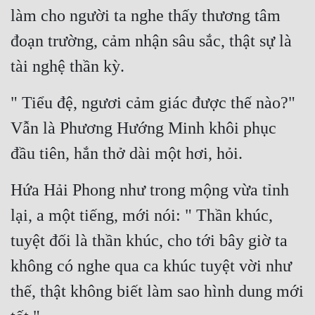
làm cho người ta nghe thấy thương tâm 
Tu Chân
đoạn trường, cảm nhận sâu sắc, thật sự là 
Tu Tiên
tài nghệ thần kỳ.
Tội Phạm
" Tiểu đệ, ngươi cảm giác được thế nào?" 
Vô Địch
Vẫn là Phương Hướng Minh khôi phục 
Võ Hiệp
đầu tiên, hắn thở dài một hơi, hỏi.
Võng Du
Xuyên Không
Hứa Hải Phong như trong mộng vừa tỉnh 
lại, a một tiếng, mới nói: " Thần khúc, 
Xuyên Nhanh
tuyệt đối là thần khúc, cho tới bây giờ ta 
Xuyên Sách
không có nghe qua ca khúc tuyệt vời như 
Xuyên Thư
thế, thật không biết làm sao hình dung mới 
Điền Văn