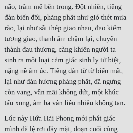
não, trầm mê bên trong. Đột nhiên, tiếng 
Quân Sự
đàn biến đổi, phảng phất như gió thét mưa 
Sảng Văn
rào, lại như sắt thép giao nhau, đao kiếm 
Sắc
tương giao, thanh âm chậm lại, chuyển 
Sủng
thành đau thương, càng khiến người ta 
Thanh Xuân
sinh ra một loại cảm giác sinh ly tử biệt, 
Tiên Hiệp
nặng nề âm úc. Tiếng đàn từ từ biến mất, 
lại như đàn hương phảng phất, đã ngưng 
Tiểu Thuyết
còn vang, vẫn mãi không dứt, một khúc 
Trinh Thám
tấu xong, âm ba vẫn liễu nhiễu không tan.
Triều Đấu
Trùng Sinh
Lúc này Hứa Hải Phong mới phát giác 
mình đã lệ rơi đầy mặt, đoạn cuối cùng 
Trọng Sinh