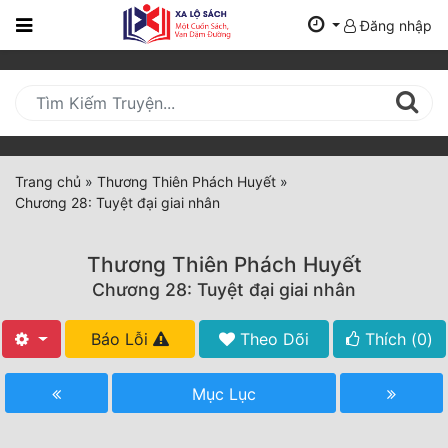
Đăng nhập
Trang
Chủ
Mới
Cập
Nhật
Trang chủ
»
Thương Thiên Phách Huyết
»
(current)
Chương 28: Tuyệt đại giai nhân
BXH
Thể Loại
Thương Thiên Phách Huyết
Chương 28: Tuyệt đại giai nhân
Tất Cả
Báo Lỗi
Theo Dõi
Thích (
0
)
Truyện Mới Ra
Mục Lục
Hoàn Thành