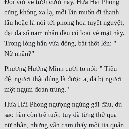
Đối với vẻ tươi cười này, Hứa Hải Phong 
Hài Hước
cũng không xa lạ, mỗi lần muốn đi thanh 
Hệ Thống
lâu hoặc là nói tới phong hoa tuyết nguyệt, 
Học Đường
đại đa số nam nhân đều có loại vẻ mặt này. 
Khoa Huyễn
Trong lòng hắn vừa động, bật thốt lên: " 
Khoa Huyễn Không Gian
Nữ nhân?"
Kinh Dị
Phương Hướng Minh cười to nói: " Tiểu 
Kiếm Hiệp
đệ, ngươi thật đúng là được a, đã bị ngươi 
Kỳ Huyễn
một ngụm đoán trúng."
Kỳ Ảo
Hứa Hải Phong ngượng ngùng gãi đầu, dù 
Linh Dị
sao hắn còn trẻ tuổi, tuy đã từng thử qua 
Làm Giàu
nữ nhân, nhưng vẫn cảm thấy một tia quẫn 
Lịch Sử