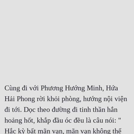
Free
Hậu Cung
Truyện Convert
Truyện Dịch
Truyện Nhập Môn
Truyện ngắn
Xa Lộ Dịch
Cùng đi với Phương Hướng Minh, Hứa 
Hải Phong rời khỏi phòng, hướng nội viện 
Cung Đấu
đi tới. Dọc theo đường đi tinh thần hắn 
Cạnh Kỹ
hoảng hốt, khắp đầu óc đều là câu nói: " 
Cổ Tiên Hiệp
Hắc kỳ bất mãn vạn, mãn vạn không thể 