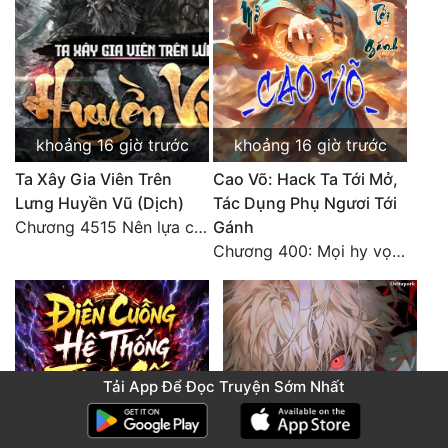
khoảng 16 giờ trước
khoảng 16 giờ trước
Ta Xây Gia Viên Trên
Cao Võ: Hack Ta Tới Mở,
Lưng Huyền Vũ (Dịch)
Tác Dụng Phụ Ngươi Tới
Chương 4515 Nên lựa chọn như thế nào?
Gánh
Chương 400: Mọi hy vọng đặt trên Tô Mặc!
Tải App Để Đọc Truyện Sớm Nhất