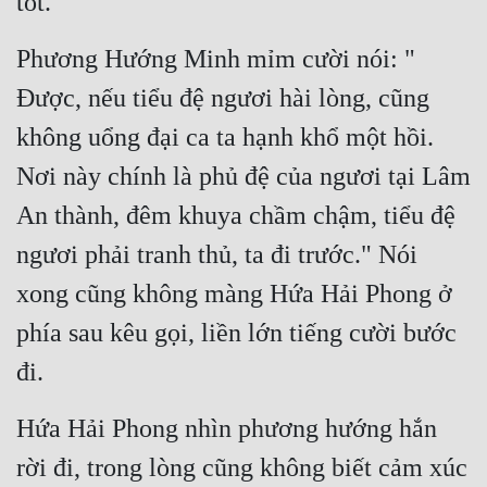
tốt."
Đô Thị
Phương Hướng Minh mỉm cười nói: " 
Đông Phương
Được, nếu tiểu đệ ngươi hài lòng, cũng 
Đông Phương Huyền Huyễn
không uổng đại ca ta hạnh khổ một hồi. 
Đồng Nhân
Nơi này chính là phủ đệ của ngươi tại Lâm 
An thành, đêm khuya chầm chậm, tiểu đệ 
Cẩu Đạo Trường Sinh
ngươi phải tranh thủ, ta đi trước." Nói 
Ngự Thú
xong cũng không màng Hứa Hải Phong ở 
Truyện Nam
phía sau kêu gọi, liền lớn tiếng cười bước 
Truyện Nữ
đi.
Vô Địch Lưu
Hứa Hải Phong nhìn phương hướng hắn 
Xây Dựng Thế Lực
rời đi, trong lòng cũng không biết cảm xúc 
Đam Mỹ