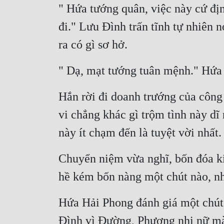
" Hứa tướng quân, việc này cứ địn
đi." Lưu Đình trấn tĩnh tự nhiên 
ra có gì sơ hở.
" Dạ, mạt tướng tuân mệnh." Hứa H
Hắn rời đi doanh trướng của công 
vi chẳng khác gì trộm tình này dĩ
này ít chạm đến là tuyệt vời nhất.
Chuyển niệm vừa nghĩ, bốn đóa k
hề kém bốn nàng một chút nào, nh
Hứa Hải Phong đánh giá một chút,
Đình vì Đường, Phương nhị nữ mà 