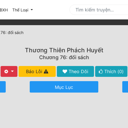
urrent)
BXH
Thể Loại
76: đối sách
Thương Thiên Phách Huyết
Chương 76: đối sách
Báo Lỗi
Theo Dõi
Thích (
0
)
Mục Lục