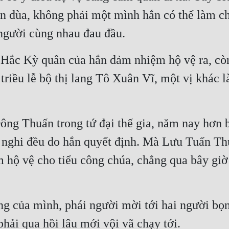
n đùa, không phải một mình hắn có thể làm ch
người cùng nhau đau đầu.
 Hắc Kỳ quân của hắn đảm nhiệm hộ vệ ra, còn 
triều lễ bộ thị lang Tô Xuân Vĩ, một vị khác 
ng Thuấn trong tứ đại thế gia, năm nay hơn ba
ễ nghi đều do hắn quyết định. Mà Lưu Tuấn Thư 
hộ vệ cho tiểu công chúa, chẳng qua bây giờ 
g của mình, phái người mời tới hai người bọn
hải qua hồi lâu mới vội vã chạy tới.