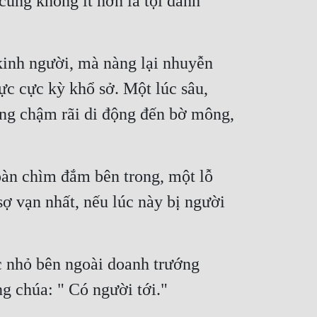
cũng không ít hơn là tội danh 
inh người, mà nàng lại nhuyễn 
c cực kỳ khổ sở. Một lúc sâu, 
àng chậm rãi di động đến bờ mông, 
àn chìm đắm bên trong, một lỗ 
ợ vạn nhất, nếu lúc này bị người 
 nhỏ bên ngoài doanh trướng 
ng chúa: " Có người tới."