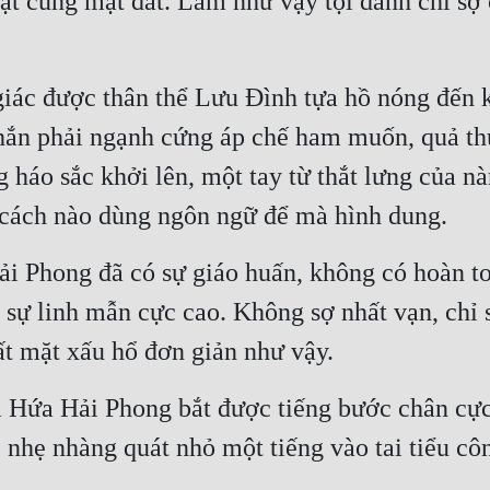
mật cùng mặt đất. Làm như vậy tội danh chỉ sợ 
iác được thân thể Lưu Đình tựa hồ nóng đến k
hắn phải ngạnh cứng áp chế ham muốn, quả thự
g háo sắc khởi lên, một tay từ thắt lưng của n
 cách nào dùng ngôn ngữ để mà hình dung.
i Phong đã có sự giáo huấn, không có hoàn to
 sự linh mẫn cực cao. Không sợ nhất vạn, chỉ s
mất mặt xấu hổ đơn giản như vậy.
a Hứa Hải Phong bắt được tiếng bước chân cực
, nhẹ nhàng quát nhỏ một tiếng vào tai tiểu cô