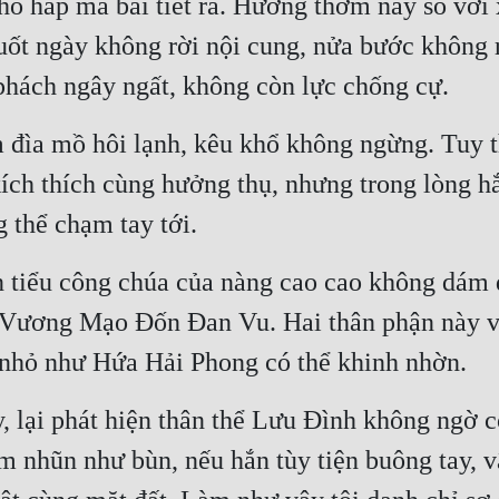
a hô hấp mà bài tiết ra. Hương thơm này so với
uốt ngày không rời nội cung, nửa bước không rờ
 phách ngây ngất, không còn lực chống cự.
đìa mồ hôi lạnh, kêu khổ không ngừng. Tuy t
ch thích cùng hưởng thụ, nhưng trong lòng hắn
 thể chạm tay tới.
 tiểu công chúa của nàng cao cao không dám 
 Vương Mạo Đốn Đan Vu. Hai thân phận này vô
 nhỏ như Hứa Hải Phong có thể khinh nhờn.
, lại phát hiện thân thể Lưu Đình không ngờ
m nhũn như bùn, nếu hắn tùy tiện buông tay, v