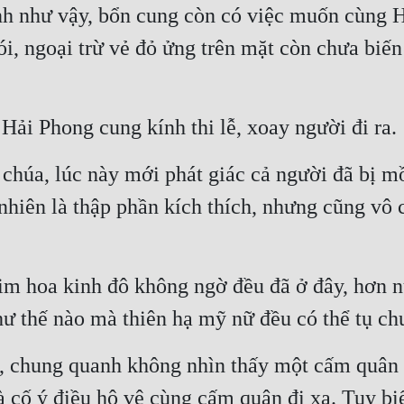
h như vậy, bổn cung còn có việc muốn cùng Hạ 
nói, ngoại trừ vẻ đỏ ửng trên mặt còn chưa biế
ải Phong cung kính thi lễ, xoay người đi ra.
chúa, lúc này mới phát giác cả người đã bị m
 nhiên là thập phần kích thích, nhưng cũng vô
im hoa kinh đô không ngờ đều đã ở đây, hơn 
ư thế nào mà thiên hạ mỹ nữ đều có thể tụ ch
 chung quanh không nhìn thấy một cấm quân nà
cố ý điều hộ vệ cùng cấm quân đi xa. Tuy biế