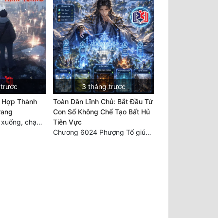
 trước
3 tháng trước
u Hợp Thành
Toàn Dân Lĩnh Chủ: Bắt Đầu Từ
rang
Con Số Không Chế Tạo Bất Hủ
Chương 2082: Đi xuống, chạy về phía mênh mông tinh thần đại hải (đại kết cục)
Tiên Vực
Chương 6024 Phượng Tổ giúp ta! Mở lại luân hồi!