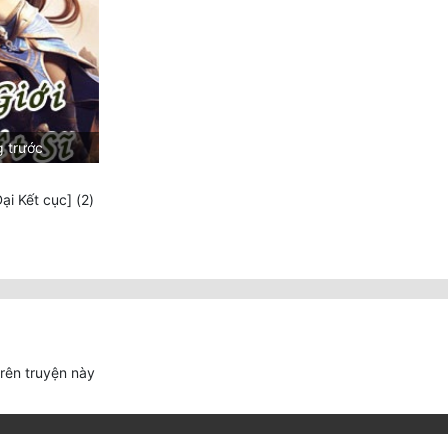
g trước
i Kết cục] (2)
trên truyện này