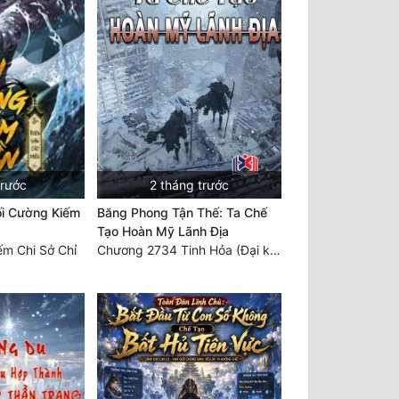
trước
2 tháng trước
i Cường Kiếm
Băng Phong Tận Thế: Ta Chế
Tạo Hoàn Mỹ Lãnh Địa
ếm Chi Sở Chỉ
Chương 2734 Tinh Hỏa (Đại kết cục) (2)