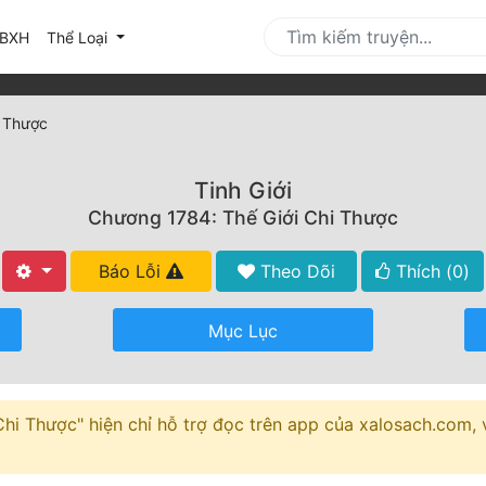
urrent)
BXH
Thể Loại
i Thược
Tinh Giới
Chương 1784: Thế Giới Chi Thược
Báo Lỗi
Theo Dõi
Thích (
0
)
Mục Lục
hi Thược" hiện chỉ hỗ trợ đọc trên app của xalosach.com, v