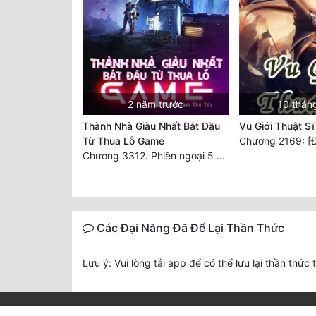
2 năm trước
10 thán
Thành Nhà Giàu Nhất Bắt Đầu
Vu Giới Thuật Sĩ
Từ Thua Lỗ Game
Chương 2169: [Đạ
Chương 3312. Phiên ngoại 5 – Tựa game này cũng ra gì đấy! (2)
Các Đại Năng Đã Để Lại Thần Thức
Lưu ý: Vui lòng tải app để có thể lưu lại thần thức 