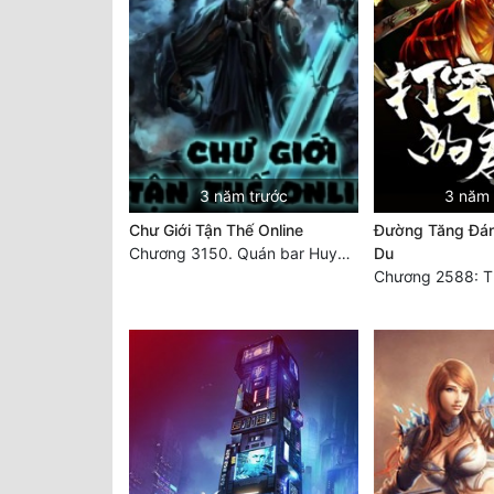
3 năm trước
3 năm 
Chư Giới Tận Thế Online
Đường Tăng Đán
Chương 3150. Quán bar Huyết Hải. Hết
Du