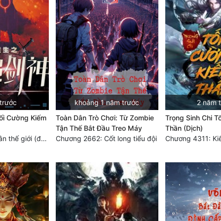
trước
khoảng 1 năm trước
2 năm 
Tối Cường Kiếm
Toàn Dân Trò Chơi: Từ Zombie
Trọng Sinh Chi Tố
Tận Thế Bắt Đầu Treo Máy
Thần (Dịch)
Chương 4728: Tân thế giới (đại kết cục) (10)
Chương 2662: Cốt long tiểu đội
Chương 4311: Ki