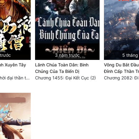
trước
3 năm trước
5 tháng
h Xuyên Tây
Lãnh Chúa Toàn Dân: Binh
Võng Du Bắt Đầ
Chủng Của Ta Biến Dị
Đỉnh Cấp Thần T
Chương 2588: Thời đại thần thoại (đại kết cục) (2)
Chương 1455: Đại Kết Cục (2)