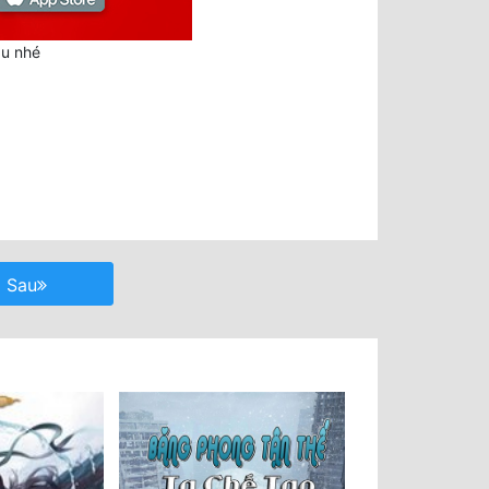
au nhé
Sau