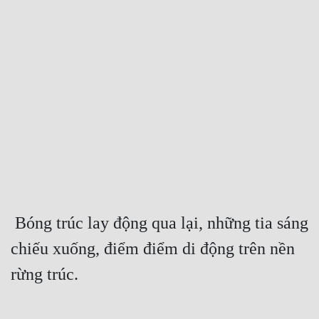
Free
Hậu Cung
Truyện Convert
Truyện Dịch
Truyện Nhập Môn
Truyện ngắn
Xa Lộ Dịch
 Bóng trúc lay động qua lại, những tia sáng 
Cung Đấu
chiếu xuống, điểm điểm di động trên nền 
rừng trúc.
Cạnh Kỹ
Cổ Tiên Hiệp