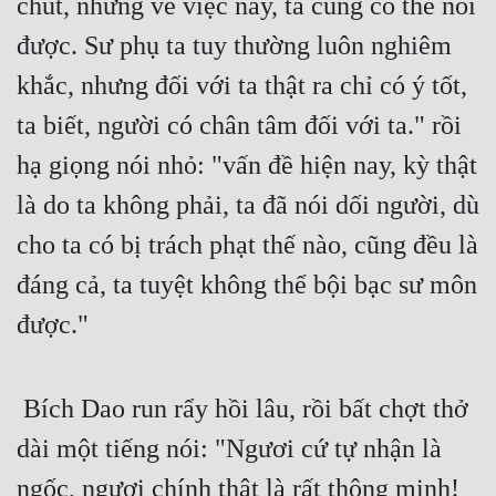
chút, nhưng về việc này, ta cũng có thể nói 
được. Sư phụ ta tuy thường luôn nghiêm 
Đẹp
khắc, nhưng đối với ta thật ra chỉ có ý tốt, 
Đẹp Hiệp
ta biết, người có chân tâm đối với ta." rồi 
Tính Cách Nhân Vật :
hạ giọng nói nhỏ: "vấn đề hiện nay, kỳ thật 
Cơ Trí
là do ta không phải, ta đã nói dối người, dù 
Sát Phạt Quyết Đoán
cho ta có bị trách phạt thế nào, cũng đều là 
đáng cả, ta tuyệt không thể bội bạc sư môn 
Vô Sỉ
được."
Điềm Đạm
 Bích Dao run rẩy hồi lâu, rồi bất chợt thở 
dài một tiếng nói: "Ngươi cứ tự nhận là 
ngốc, ngươi chính thật là rất thông minh! 