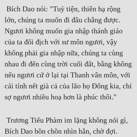
 Bích Dao nói: "Tuỳ tiện, thiên hạ rộng 
Quân Sự
lớn, chúng ta muốn đi đâu chẳng được. 
Sảng Văn
Ngươi không muốn gia nhập thánh giáo 
Sắc
của ta đối địch với sư môn ngươi, vậy 
Sủng
không phải gia nhập nữa, chúng ta cùng 
Thanh Xuân
nhau đi đến cùng trời cuối đất, bằng không 
Tiên Hiệp
nếu ngươi cứ ở lại tại Thanh vân môn, với 
Tiểu Thuyết
cái tính nết già cả của lão họ Đổng kia, chỉ 
Trinh Thám
sợ ngươi nhiều hoạ hơn là phúc thôi."
Triều Đấu
 Trương Tiểu Phàm im lặng không nói gì, 
Trùng Sinh
Bích Dao bồn chồn nhìn hắn, chờ đợi.
Trọng Sinh