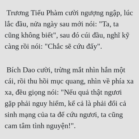
Hài Hước
 Trương Tiểu Phàm cười ngượng ngập, lúc 
Hệ Thống
lắc đầu, nửa ngày sau mới nói: "Ta, ta 
Học Đường
cũng không biết", sau đó cúi đầu, nghĩ kỹ 
Khoa Huyễn
càng rồi nói: "Chắc sẽ cứu đấy".
Khoa Huyễn Không Gian
Kinh Dị
 Bích Dao cười, trừng mắt nhìn hắn một 
Kiếm Hiệp
cái, rồi thu hồi mục quang, nhìn về phía xa 
Kỳ Huyễn
xa, đều giọng nói: "Nếu quả thật ngươi 
Kỳ Ảo
gặp phải nguy hiểm, kể cả là phải đổi cả 
sinh mạng của ta để cứu ngươi, ta cũng 
Linh Dị
cam tâm tình nguyện!".
Làm Giàu
Lịch Sử