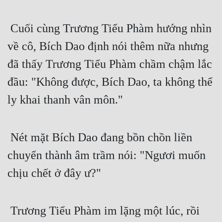
Tu Chân
 Cuối cùng Trương Tiểu Phàm hướng nhìn 
Tu Tiên
về cô, Bích Dao định nói thêm nữa nhưng 
Tội Phạm
đã thấy Trương Tiểu Phàm chầm chậm lắc 
Vô Địch
đầu: "Không được, Bích Dao, ta không thể 
Võ Hiệp
ly khai thanh vân môn." 
Võng Du
Xuyên Không
 Nét mặt Bích Dao đang bồn chồn liền 
Xuyên Nhanh
chuyển thành âm trầm nói: "Ngươi muốn 
Xuyên Sách
chịu chết ở đây ư?"
Xuyên Thư
 Trương Tiểu Phàm im lặng một lúc, rồi 
Điền Văn