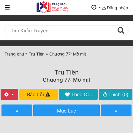
Đăng nhập
Trang
Chủ
Mới
Cập
Nhật
Trang chủ
»
Tru Tiên
»
Chương 77: Mờ mịt
(current)
BXH
Tru Tiên
Thể Loại
Chương 77: Mờ mịt
Báo Lỗi
Theo Dõi
Thích (
0
)
Tất Cả
Truyện Mới Ra
Mục Lục
Hoàn Thành