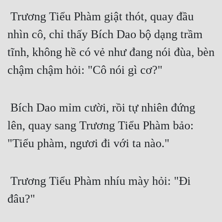
 Trương Tiểu Phàm giật thót, quay đầu 
Mưu Mô
nhìn cô, chỉ thấy Bích Dao bộ dạng trầm 
Mạt Thế
tĩnh, không hề có vẻ như đang nói đùa, bèn 
Mỹ Thực
chậm chậm hỏi: "Cô nói gì cơ?"
Ngôn Tình
Ngược
 Bích Dao mỉm cười, rồi tự nhiên đứng 
Nữ Cường
lên, quay sang Trương Tiểu Phàm bảo: 
Nữ Phụ
"Tiểu phàm, ngươi đi với ta nào."
Phong Thủy - Tâm Linh
Phương Tây
 Trương Tiểu Phàm nhíu mày hỏi: "Đi 
đâu?"
Phản Phái
Quan Trường