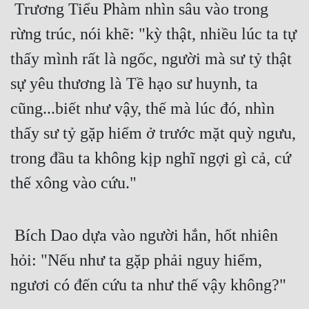
 Trương Tiểu Phàm nhìn sâu vào trong 
Cổ Đại
rừng trúc, nói khẽ: "kỳ thật, nhiều lúc ta tự 
Du Hí
thấy mình rất là ngốc, người mà sư tỷ thật 
Dã Sử
sự yêu thương là Tề hạo sư huynh, ta 
Dị Giới
cũng...biết như vậy, thế mà lúc đó, nhìn 
Dị Năng
thấy sư tỷ gặp hiểm ở trước mặt quỳ ngưu, 
Gia Đấu
trong đầu ta không kịp nghĩ ngợi gì cả, cứ 
Góc Nhìn Nam
thế xông vào cứu."
Góc Nhìn Nữ
Huyền Huyễn
 Bích Dao dựa vào người hắn, hốt nhiên 
hỏi: "Nếu như ta gặp phải nguy hiểm, 
Huyền Nghi
ngươi có đến cứu ta như thế vậy không?"
Huyền Ảo