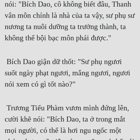
nói: "Bích Dao, cô không biết đâu, Thanh 
Đô Thị
vân môn chính là nhà của ta vậy, sư phụ sư 
Đông Phương
nương ta nuôi dưỡng ta trưởng thành, ta 
Đông Phương Huyền Huyễn
không thể bội bạc môn phái được."
Đồng Nhân
 Bích Dao giận dữ thốt: "Sư phụ ngươi 
Cẩu Đạo Trường Sinh
suốt ngày phạt ngươi, mắng ngươi, ngươi 
Ngự Thú
nói xem có gì tốt nào?" 
Truyện Nam
Truyện Nữ
 Trương Tiểu Phàm vươn mình đứng lên, 
Vô Địch Lưu
cười khẽ nói: "Bích Dao, ta ở trong mắt 
Xây Dựng Thế Lực
mọi người, có thể là hơi ngu ngốc một 
Đam Mỹ