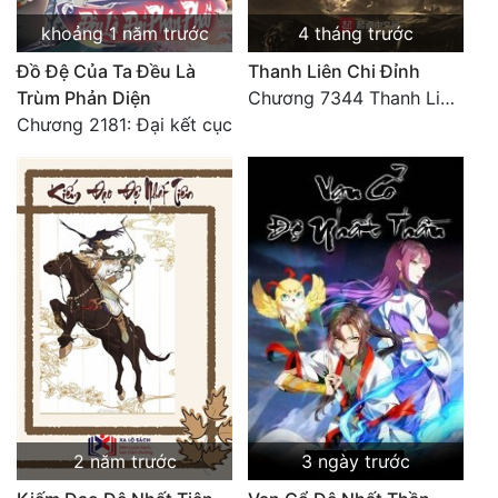
khoảng 1 năm trước
4 tháng trước
Đồ Đệ Của Ta Đều Là
Thanh Liên Chi Đỉnh
Trùm Phản Diện
Chương 7344 Thanh Liên đỉnh (Đại kết cục) (2) HẾT.
Chương 2181: Đại kết cục
2 năm trước
3 ngày trước