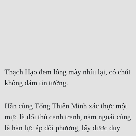
Free
Hậu Cung
Truyện Convert
Truyện Dịch
Truyện Nhập Môn
Truyện ngắn
Thạch Hạo đem lông mày nhíu lại, có chút 
không dám tin tưởng.
Xa Lộ Dịch
Cung Đấu
Hắn cùng Tống Thiên Minh xác thực một 
mực là đối thủ cạnh tranh, năm ngoái cũng 
Cạnh Kỹ
là hắn lực áp đối phương, lấy được duy 
Cổ Tiên Hiệp