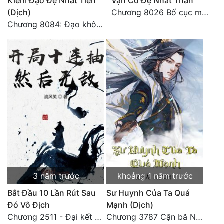
Kiếm Đạo Đệ Nhất Tiên
Vạn Cổ Đệ Nhất Thần
(Dịch)
Chương 8026 Bố cục mới
Chương 8084: Đạo không bờ bến (Đại kết cục) (10)
3 năm trước
khoảng 1 năm trước
Bắt Đầu 10 Lần Rút Sau
Sư Huynh Của Ta Quá
Đó Vô Địch
Mạnh (Dịch)
Chương 2511 - Đại kết cục, Phiên ngoại thiên: Chư thiên quy nhất giới, vĩnh hằng thế giới. Hết!
Chương 3787 Cặn bã Nam Thiên Đạo