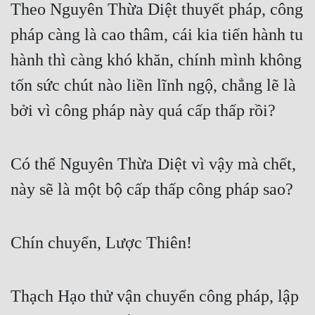
Theo Nguyên Thừa Diệt thuyết pháp, công 
Đô Thị
pháp càng là cao thâm, cái kia tiến hành tu 
Đông Phương
hành thì càng khó khăn, chính mình không 
Đông Phương Huyền Huyễn
tốn sức chút nào liền lĩnh ngộ, chẳng lẽ là 
Đồng Nhân
bởi vì công pháp này quá cấp thấp rồi?
Cẩu Đạo Trường Sinh
Có thể Nguyên Thừa Diệt vì vậy mà chết, 
Ngự Thú
này sẽ là một bộ cấp thấp công pháp sao?
Truyện Nam
Truyện Nữ
Chín chuyển, Lược Thiên!
Vô Địch Lưu
Xây Dựng Thế Lực
Thạch Hạo thử vận chuyển công pháp, lập 
Đam Mỹ