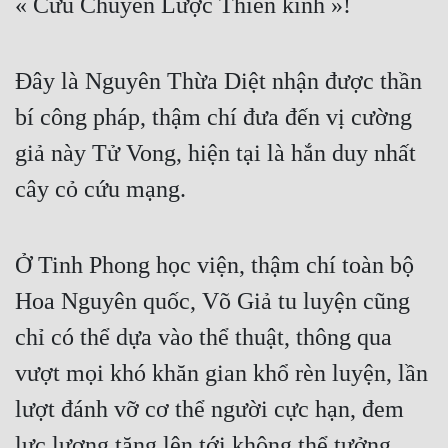
« Cửu Chuyển Lược Thiên kinh »!
Hài Hước
Hệ Thống
Đây là Nguyên Thừa Diệt nhận được thần 
Học Đường
bí công pháp, thậm chí đưa đến vị cường 
Khoa Huyễn
giả này Tử Vong, hiện tại là hắn duy nhất 
Khoa Huyễn Không Gian
cây cỏ cứu mạng.
Kinh Dị
Kiếm Hiệp
Ở Tinh Phong học viện, thậm chí toàn bộ 
Kỳ Huyễn
Hoa Nguyên quốc, Võ Giả tu luyện cũng 
Kỳ Ảo
chỉ có thể dựa vào thể thuật, thông qua 
Linh Dị
vượt mọi khó khăn gian khổ rèn luyện, lần 
lượt đánh vỡ cơ thể người cực hạn, đem 
Làm Giàu
lực lượng tăng lên tới không thể tưởng 
Lịch Sử