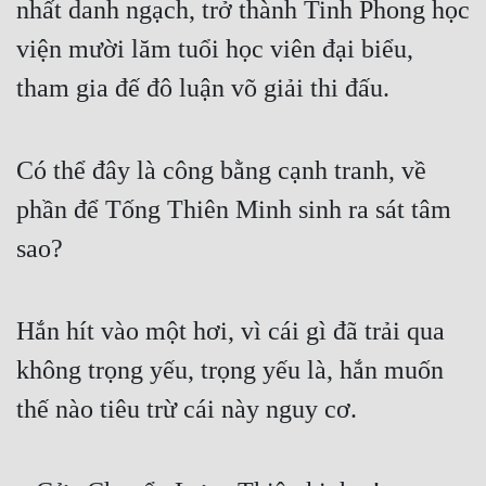
nhất danh ngạch, trở thành Tinh Phong học 
Cổ Đại
viện mười lăm tuổi học viên đại biểu, 
Du Hí
tham gia đế đô luận võ giải thi đấu.
Dã Sử
Dị Giới
Có thể đây là công bằng cạnh tranh, về 
Dị Năng
phần để Tống Thiên Minh sinh ra sát tâm 
Gia Đấu
sao?
Góc Nhìn Nam
Góc Nhìn Nữ
Hắn hít vào một hơi, vì cái gì đã trải qua 
Huyền Huyễn
không trọng yếu, trọng yếu là, hắn muốn 
thế nào tiêu trừ cái này nguy cơ.
Huyền Nghi
Huyền Ảo