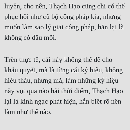
luyện, cho nên, Thạch Hạo cũng chỉ có thể 
Tu Chân
phục hồi như cũ bộ công pháp kia, nhưng 
Tu Tiên
muốn làm sao lý giải công pháp, hắn lại là 
Tội Phạm
không có đầu mối.
Vô Địch
Võ Hiệp
Trên thực tế, cái này không thể để cho 
Võng Du
khẩu quyết, mà là từng cái ký hiệu, không 
Xuyên Không
hiểu thấu, nhưng mà, làm những ký hiệu 
Xuyên Nhanh
này vọt qua não hải thời điểm, Thạch Hạo 
Xuyên Sách
lại là kinh ngạc phát hiện, hắn biết rõ nên 
làm như thế nào.
Xuyên Thư
Điền Văn