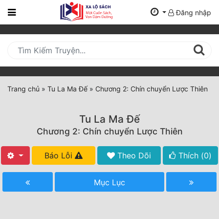
Đăng nhập
Trang
Chủ
Mới
Cập
Nhật
Trang chủ
»
Tu La Ma Đế
»
Chương 2: Chín chuyển Lược Thiên
(current)
BXH
Tu La Ma Đế
Thể Loại
Chương 2: Chín chuyển Lược Thiên
Báo Lỗi
Theo Dõi
Thích (
0
)
Tất Cả
Truyện Mới Ra
Mục Lục
Hoàn Thành