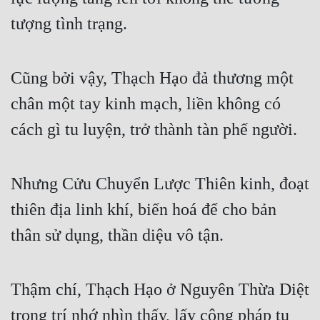
tượng tình trạng.
Mưu Mô
Mạt Thế
Cũng bởi vậy, Thạch Hạo đả thương một 
Mỹ Thực
chân một tay kinh mạch, liền không có 
Ngôn Tình
cách gì tu luyện, trở thành tàn phế người.
Ngược
Nữ Cường
Nhưng Cửu Chuyển Lược Thiên kinh, đoạt 
Nữ Phụ
thiên địa linh khí, biến hoá để cho bản 
Phong Thủy - Tâm Linh
thân sử dụng, thần diệu vô tận.
Phương Tây
Phản Phái
Thậm chí, Thạch Hạo ở Nguyên Thừa Diệt 
trong trí nhớ nhìn thấy, lấy công pháp tu 
Quan Trường