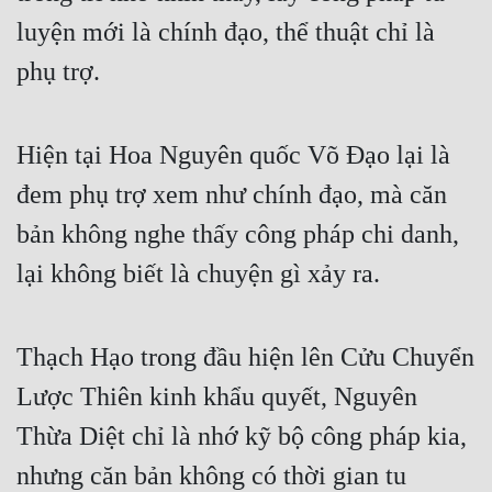
luyện mới là chính đạo, thể thuật chỉ là 
Quân Sự
phụ trợ.
Sảng Văn
Sắc
Hiện tại Hoa Nguyên quốc Võ Đạo lại là 
Sủng
đem phụ trợ xem như chính đạo, mà căn 
Thanh Xuân
bản không nghe thấy công pháp chi danh, 
Tiên Hiệp
lại không biết là chuyện gì xảy ra.
Tiểu Thuyết
Trinh Thám
Thạch Hạo trong đầu hiện lên Cửu Chuyển 
Triều Đấu
Lược Thiên kinh khẩu quyết, Nguyên 
Trùng Sinh
Thừa Diệt chỉ là nhớ kỹ bộ công pháp kia, 
nhưng căn bản không có thời gian tu 
Trọng Sinh