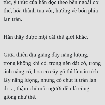
tức, ý thức của hắn dọc theo bên ngoài cơ 
Đẹp
thể, hóa thành tua vòi, hướng về bốn phía 
lan tràn.
Đẹp Hiệp
Tính Cách Nhân Vật :
Hắn thấy được một cái thế giới khác.
Cơ Trí
Sát Phạt Quyết Đoán
Giữa thiên địa giăng đầy năng lượng, 
Vô Sỉ
trong không khí có, trong nền đất có, trong 
Điềm Đạm
ánh nắng có, hoa cỏ cây gỗ thì là uẩn tích 
lấy năng lượng, nhưng có chút ít tràn lan 
đi ra, thậm chí mỗi người đều là cũng 
giống như thế.