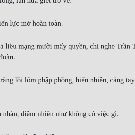
ng, lần nữa giết trở về.
iến lực mở hoàn toàn.
ả liều mạng mười mấy quyền, chỉ nghe Trần Tử
 đoàn.
ràng lồi lõm phập phồng, hiển nhiên, cẳng tay 
n nhàn, điềm nhiên như không có việc gì.