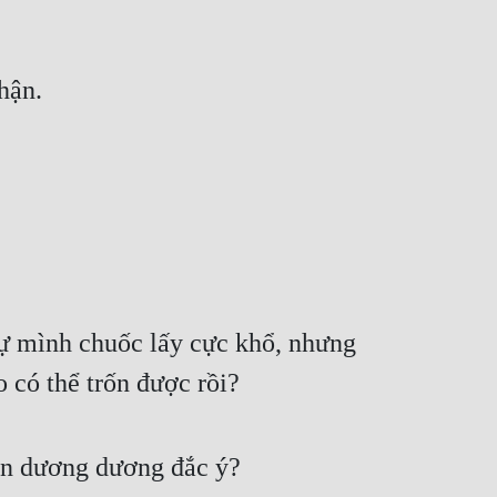
hận.
ự mình chuốc lấy cực khổ, nhưng 
o có thể trốn được rồi?
ần dương dương đắc ý?