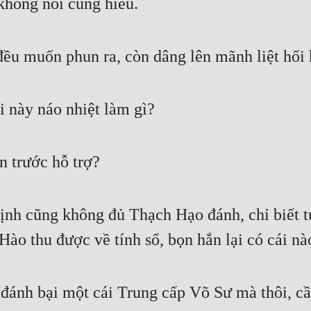
 không nói cũng hiểu.
 đều muốn phun ra, còn dâng lên mãnh liệt hối 
 này náo nhiệt làm gì?
lên trước hỗ trợ?
định cũng không đủ Thạch Hạo đánh, chỉ biết t
Hào thu được về tính sổ, bọn hắn lại có cái nà
 đánh bại một cái Trung cấp Võ Sư mà thôi, c