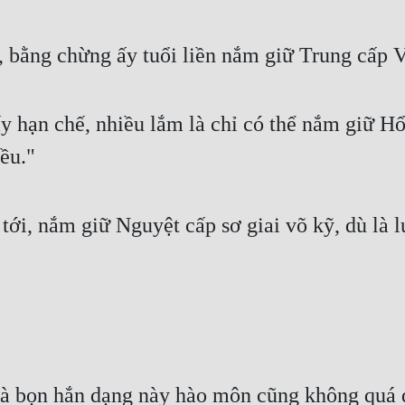
ỳ, bằng chừng ấy tuổi liền nắm giữ Trung cấp V
ấy hạn chế, nhiều lắm là chỉ có thể nắm giữ H
iều."
ới, nắm giữ Nguyệt cấp sơ giai võ kỹ, dù là l
"
là bọn hắn dạng này hào môn cũng không quá 