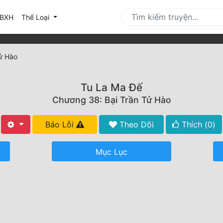
urrent)
BXH
Thể Loại
ử Hào
Tu La Ma Đế
Chương 38: Bại Trần Tử Hào
Báo Lỗi
Theo Dõi
Thích (
0
)
Mục Lục