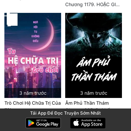
Chương 1179. HOẶC GIẢ TÔI CÓ THỂ CHO CẬU ĐÁP ÁN (TOÀN TRUYỆN HẾT)
3 năm trước
3 năm trước
Trò Chơi Hệ Chữa Trị Của
Âm Phủ Thần Thám
Tôi
Chương 835: Đại kết cục
Tải App Để Đọc Truyện Sớm Nhất
Chương 1000: Chào mừng bạn đến với chương cuối cùng của cuộc sống hoàn hảo. Hết.