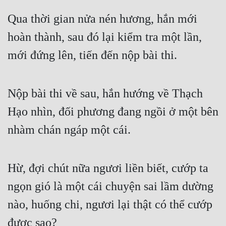
Quân Sự
Qua thời gian nửa nén hương, hắn mới 
hoàn thành, sau đó lại kiểm tra một lần, 
Sảng Văn
mới đứng lên, tiến đến nộp bài thi.
Sắc
Sủng
Nộp bài thi về sau, hắn hướng về Thạch 
Thanh Xuân
Hạo nhìn, đối phương đang ngồi ở một bên 
Tiên Hiệp
nhàm chán ngáp một cái.
Tiểu Thuyết
Trinh Thám
Hừ, đợi chút nữa ngươi liền biết, cướp ta 
Triều Đấu
ngọn gió là một cái chuyện sai lầm dường 
Trùng Sinh
nào, huống chi, ngươi lại thật có thể cướp 
Trọng Sinh
được sao?