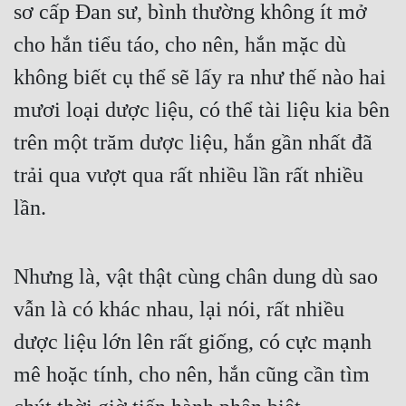
sơ cấp Đan sư, bình thường không ít mở 
Cổ Đại
cho hắn tiểu táo, cho nên, hắn mặc dù 
Du Hí
không biết cụ thể sẽ lấy ra như thế nào hai 
Dã Sử
mươi loại dược liệu, có thể tài liệu kia bên 
Dị Giới
trên một trăm dược liệu, hắn gần nhất đã 
Dị Năng
trải qua vượt qua rất nhiều lần rất nhiều 
Gia Đấu
lần.
Góc Nhìn Nam
Góc Nhìn Nữ
Nhưng là, vật thật cùng chân dung dù sao 
Huyền Huyễn
vẫn là có khác nhau, lại nói, rất nhiều 
dược liệu lớn lên rất giống, có cực mạnh 
Huyền Nghi
mê hoặc tính, cho nên, hắn cũng cần tìm 
Huyền Ảo