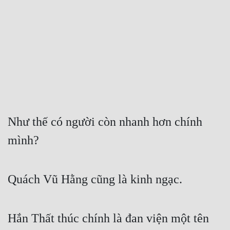
Free
Hậu Cung
Truyện Convert
Truyện Dịch
Truyện Nhập Môn
Truyện ngắn
Như thế có người còn nhanh hơn chính 
mình?
Xa Lộ Dịch
Cung Đấu
Quách Vũ Hằng cũng là kinh ngạc.
Cạnh Kỹ
Hắn Thất thúc chính là đan viện một tên 
Cổ Tiên Hiệp