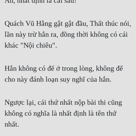
Ân, nhất định là cái sau!
Mưu Mô
Quách Vũ Hằng gật gật đầu, Thất thúc nói, 
Mạt Thế
lần này trừ hắn ra, đồng thời không có cái 
Mỹ Thực
khác "Nội chiêu".
Ngôn Tình
Ngược
Hắn không có để ở trong lòng, không để 
Nữ Cường
cho này đánh loạn suy nghĩ của hắn.
Nữ Phụ
Phong Thủy - Tâm Linh
Ngược lại, cái thứ nhất nộp bài thi cũng 
Phương Tây
không có nghĩa là nhất định là tên thứ 
Phản Phái
nhất.
Quan Trường