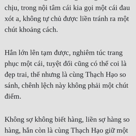
chịu, trong nội tâm cái kia gọi một cái đau 
Đẹp
xót a, không tự chủ được liền tránh ra một 
Đẹp Hiệp
chút khoảng cách.
Tính Cách Nhân Vật :
Hắn lớn lên tạm được, nghiêm túc trang 
Cơ Trí
phục một cái, tuyệt đối cũng có thể coi là 
Sát Phạt Quyết Đoán
đẹp trai, thế nhưng là cùng Thạch Hạo so 
Vô Sỉ
sánh, chênh lệch này không phải một chút 
Điềm Đạm
điểm.
Không sợ không biết hàng, liền sợ hàng so 
hàng, hắn còn là cùng Thạch Hạo giữ một 