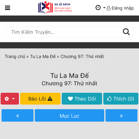
Đăng nhập
Trang
Chủ
Mới
Cập
Nhật
Trang chủ
»
Tu La Ma Đế
»
Chương 97: Thứ nhất
(current)
BXH
Tu La Ma Đế
Thể Loại
Chương 97: Thứ nhất
Báo Lỗi
Theo Dõi
Thích (
0
)
Tất Cả
Truyện Mới Ra
Mục Lục
Hoàn Thành