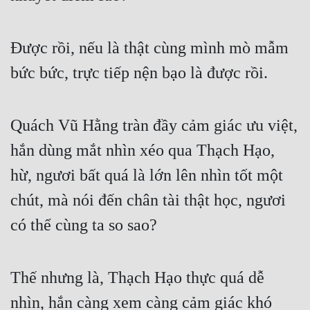
Đô Thị
Đông Phương
Được rồi, nếu là thật cùng mình mò mẫm 
Đông Phương Huyền Huyễn
bức bức, trực tiếp nện bạo là được rồi.
Đồng Nhân
Quách Vũ Hằng tràn đầy cảm giác ưu việt, 
Cẩu Đạo Trường Sinh
hắn dùng mắt nhìn xéo qua Thạch Hạo, 
Ngự Thú
hừ, ngươi bất quá là lớn lên nhìn tốt một 
chút, mà nói đến chân tài thật học, ngươi 
Truyện Nam
có thể cùng ta so sao?
Truyện Nữ
Vô Địch Lưu
Thế nhưng là, Thạch Hạo thực quá dễ 
Xây Dựng Thế Lực
nhìn, hắn càng xem càng cảm giác khó 
Đam Mỹ