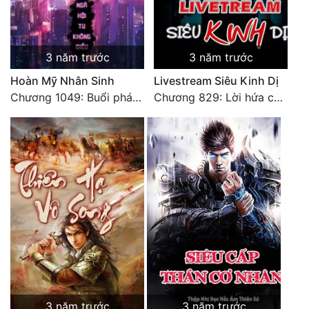
3 năm trước
3 năm trước
Hoàn Mỹ Nhân Sinh
Livestream Siêu Kinh Dị
Chương 1049: Buổi phát sóng trực tiếp của Hàn Phi (2)
Chương 829: Lời hứa cuối cùng (hết trọn bộ - chương miễn phí)
3 năm trước
3 năm trước