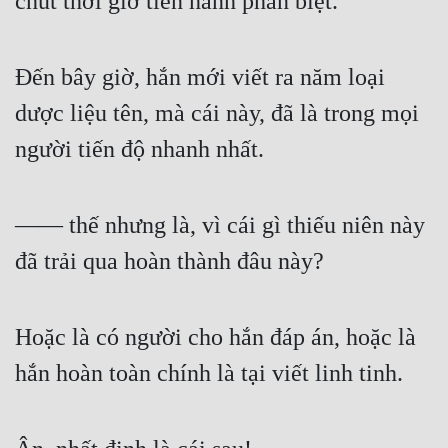
chút thời giờ tiến hành phân biệt.
Hài Hước
Hệ Thống
Đến bây giờ, hắn mới viết ra năm loại 
Học Đường
dược liệu tên, mà cái này, đã là trong mọi 
Khoa Huyễn
người tiến độ nhanh nhất.
Khoa Huyễn Không Gian
Kinh Dị
—— thế nhưng là, vì cái gì thiếu niên này 
Kiếm Hiệp
đã trải qua hoàn thành đâu này?
Kỳ Huyễn
Kỳ Ảo
Hoặc là có người cho hắn đáp án, hoặc là 
Linh Dị
hắn hoàn toàn chính là tại viết linh tinh.
Làm Giàu
Lịch Sử