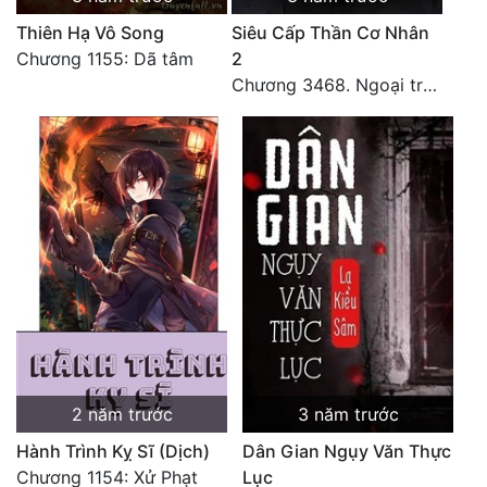
Thiên Hạ Vô Song
Siêu Cấp Thần Cơ Nhân
Chương 1155: Dã tâm
2
Chương 3468. Ngoại truyện 2: Vũ trụ của ta ở đó (2)
2 năm trước
3 năm trước
Hành Trình Kỵ Sĩ (Dịch)
Dân Gian Ngụy Văn Thực
Chương 1154: Xử Phạt
Lục