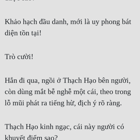
Tu Chân
Tu Tiên
Khảo hạch đầu danh, mới là uy phong bát 
diện tồn tại!
Tội Phạm
Vô Địch
Trò cười!
Võ Hiệp
Võng Du
Hắn đi qua, ngồi ở Thạch Hạo bên người, 
Xuyên Không
còn dùng mắt bễ nghễ một cái, theo trong 
Xuyên Nhanh
lỗ mũi phát ra tiếng hừ, địch ý rõ ràng.
Xuyên Sách
Xuyên Thư
Thạch Hạo kinh ngạc, cái này người có 
Điền Văn
khuyết điểm sao?