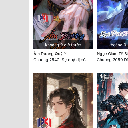
khoảng 9 giờ trước
khoảng 9 
Âm Dương Quỷ Y
Ngục Giam Tế B
Chương 2540: Sự quỷ dị của Lý Trường Phong
Chương 2050 D