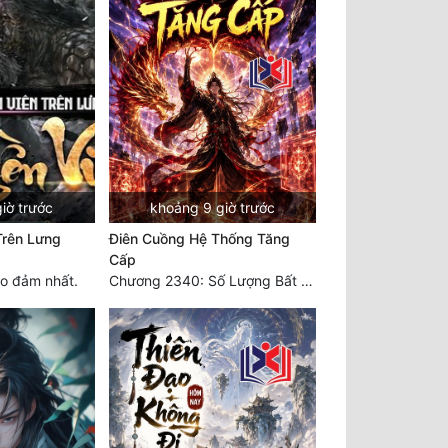
iờ trước
khoảng 9 giờ trước
Trên Lưng
Điên Cuồng Hệ Thống Tăng
Cấp
o đảm nhất.
Chương 2340: Số Lượng Bất Túc!