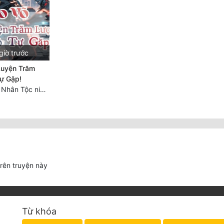
giờ trước
Luyện Trăm
ự Gặp!
Chương 789: Vũ Nhân Tộc niềm vui ngoài ý muốn (2)
trên truyện này
Từ khóa