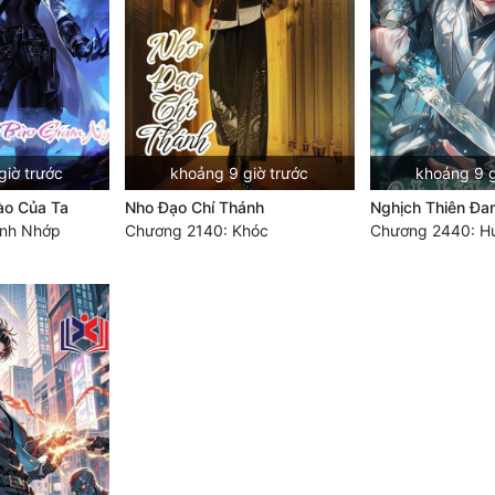
giờ trước
khoảng 9 giờ trước
khoảng 9 g
ào Của Ta
Nho Đạo Chí Thánh
Nghịch Thiên Đa
ính Nhớp
Chương 2140: Khóc
Chương 2440: Hu