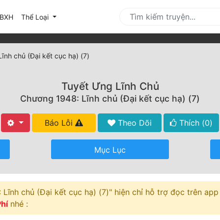
urrent)
BXH
Thể Loại
nh chủ (Đại kết cục hạ) (7)
Tuyết Ưng Lĩnh Chủ
Chương 1948: Lĩnh chủ (Đại kết cục hạ) (7)
Báo Lỗi
Theo Dõi
Thích (
0
)
Mục Lục
ĩnh chủ (Đại kết cục hạ) (7)" hiện chỉ hỗ trợ đọc trên app 
hí
nhé :