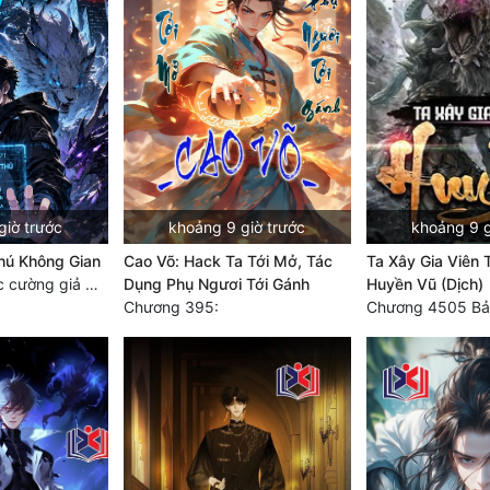
giờ trước
khoảng 9 giờ trước
khoảng 9 g
hú Không Gian
Cao Võ: Hack Ta Tới Mở, Tác
Ta Xây Gia Viên 
Chương 840 Các cường giả Hằng Tinh cấp khác đâu?
Dụng Phụ Ngươi Tới Gánh
Huyền Vũ (Dịch)
Chương 395:
Chương 4505 Bả