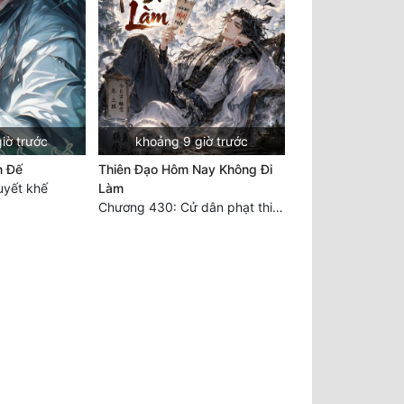
iờ trước
khoảng 9 giờ trước
n Đế
Thiên Đạo Hôm Nay Không Đi
yết khế
Làm
Chương 430: Cử dân phạt thiên (3)