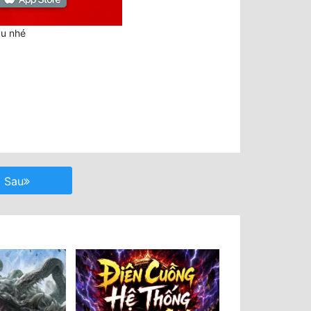
au nhé
Sau