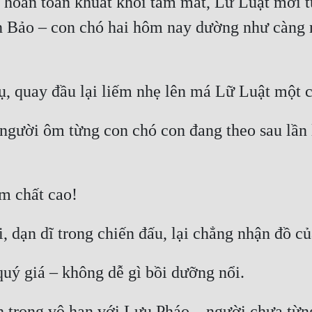
oàn toàn khuất khỏi tầm mắt, Lữ Luật mới từ 
 Bảo – con chó hai hôm nay dường như càng ng
người ôm từng con chó con đang theo sau lần 
 trọng vô hạn với Lưu Pháo – người chưa từng