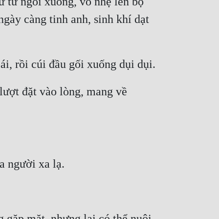
từ ngồi xuống, vỗ nhẹ lên bộ 
ày càng tinh anh, sinh khí dạt 
lượt đặt vào lòng, mang về 
 gặp mặt, nhưng lại có thể nuôi 