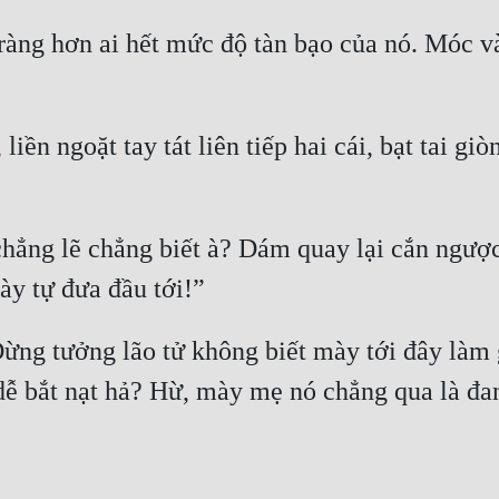
 ràng hơn ai hết mức độ tàn bạo của nó. Móc v
ền ngoặt tay tát liên tiếp hai cái, bạt tai giò
hẳng lẽ chẳng biết à? Dám quay lại cắn ngược
ng tưởng lão tử không biết mày tới đây làm g