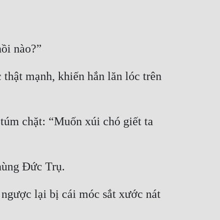
thật mạnh, khiến hắn lăn lóc trên 
túm chặt: “Muốn xúi chó giết ta 
gược lại bị cái móc sắt xước nát 