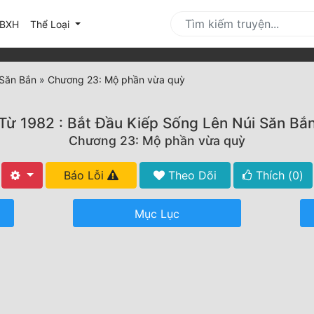
urrent)
BXH
Thể Loại
 Săn Bắn
»
Chương 23: Mộ phần vừa quỳ
Từ 1982 : Bắt Đầu Kiếp Sống Lên Núi Săn Bắ
Chương 23: Mộ phần vừa quỳ
Báo Lỗi
Theo Dõi
Thích (
0
)
Mục Lục