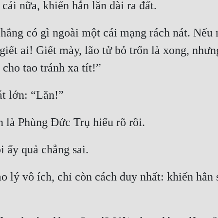
 chẳng có gì ngoài một cái mạng rách nát. Nếu m
 giết ai! Giết mày, lão tử bỏ trốn là xong, như
ạo lý vô ích, chỉ còn cách duy nhất: khiến hắn