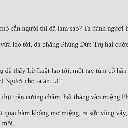
vừa lao tới, đá phăng Phùng Đức Trụ hai cước 
đã thấy Lữ Luật lao tới, một tay túm cổ hắn 
 quai hàm không mở miệng, ra sức vùng vẫy, n