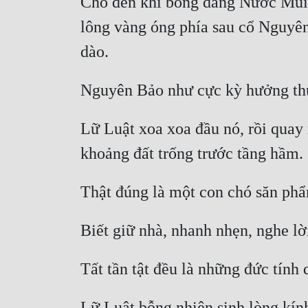
Cho đến khi bóng dáng Nước Mũi h
lông vàng óng phía sau cổ Nguyên
Lữ Luật xoa xoa đầu nó, rồi quay 
Lữ Luật bỗng nhiên sinh lòng kính