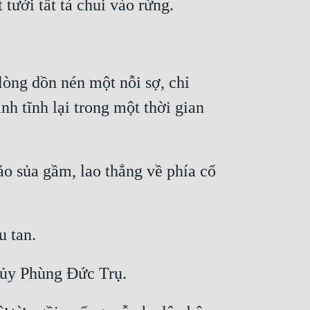
òng dồn nén một nỗi sợ, chỉ 
h tĩnh lại trong một thời gian 
o sủa gầm, lao thẳng về phía cổ 