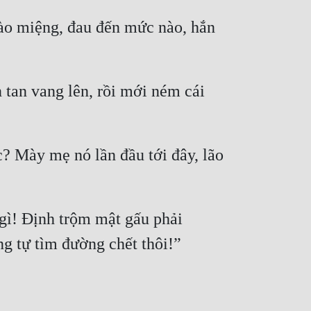
ào miệng, đau đến mức nào, hắn 
n tan vang lên, rồi mới ném cái 
? Mày mẹ nó lần đầu tới đây, lão 
ì! Định trộm mật gấu phải 