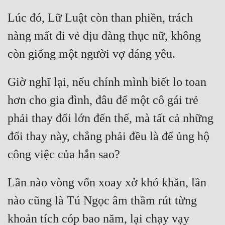
Lúc đó, Lữ Luật còn than phiền, trách 
Mưu Mô
nàng mất đi vẻ dịu dàng thục nữ, không 
Mạt Thế
Mỹ Thực
Ngôn Tình
Giờ nghĩ lại, nếu chính mình biết lo toan 
hơn cho gia đình, đâu để một cô gái trẻ 
Ngược
phải thay đổi lớn đến thế, mà tất cả những 
Nữ Cường
đổi thay này, chẳng phải đều là để ủng hộ 
Nữ Phụ
Phong Thủy - Tâm Linh
Phương Tây
Lần nào vòng vốn xoay xở khó khăn, lần 
nào cũng là Tú Ngọc âm thầm rút từng 
Phản Phái
khoản tích cóp bao năm, lại chạy vạy 
Quan Trường