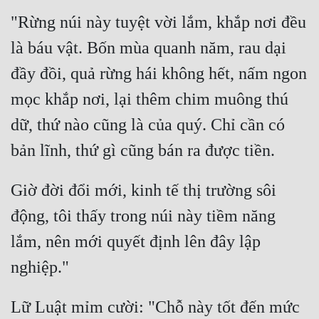
"Rừng núi này tuyệt vời lắm, khắp nơi đều 
Đẹp
là báu vật. Bốn mùa quanh năm, rau dại 
Đẹp Hiệp
đầy đồi, quả rừng hái không hết, nấm ngon 
Tính Cách Nhân Vật :
mọc khắp nơi, lại thêm chim muông thú 
dữ, thứ nào cũng là của quý. Chỉ cần có 
Cơ Trí
Sát Phạt Quyết Đoán
Vô Sỉ
Giờ đời đổi mới, kinh tế thị trường sôi 
Điềm Đạm
động, tôi thấy trong núi này tiềm năng 
lắm, nên mới quyết định lên đây lập 
Lữ Luật mỉm cười: "Chỗ này tốt đến mức 