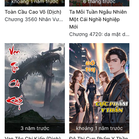
khoảng 1 năm trước
6 tháng trước
Toàn Cầu Cao Võ (Dịch)
Ta Mỗi Tuần Ngẫu Nhiên
Chương 3560 Nhân Vương trở về - END
Một Cái Nghề Nghiệp
Mới
Chương 4720: da mặt dày
3 năm trước
khoảng 1 năm trước
Vạn Tộc Chi Kiếp (Dịch)
Đô Thị Cực Phẩm Y Thần