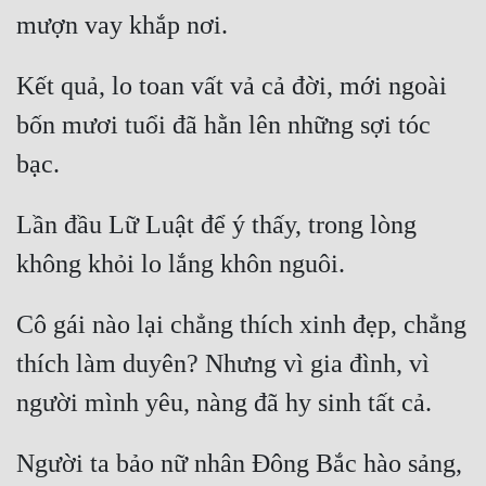
Quân Sự
Sảng Văn
Kết quả, lo toan vất vả cả đời, mới ngoài 
Sắc
bốn mươi tuổi đã hằn lên những sợi tóc 
Sủng
Thanh Xuân
Lần đầu Lữ Luật để ý thấy, trong lòng 
Tiên Hiệp
Tiểu Thuyết
Cô gái nào lại chẳng thích xinh đẹp, chẳng 
Trinh Thám
thích làm duyên? Nhưng vì gia đình, vì 
Triều Đấu
Trùng Sinh
Người ta bảo nữ nhân Đông Bắc hào sảng, 
Trọng Sinh