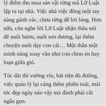
Hài Hước
lý điểm thu mua sản vật rừng mà Lữ Luật 
lập ra tại nhà. Việc nhà việc đồng một tay 
Hệ Thống
nàng gánh vác, chưa từng để lơi lỏng. Hơn 
Học Đường
nữa, còn nghe lời Lữ Luật nhận thầu núi 
Khoa Huyễn
để nuôi hươu, nuôi sơn dương, lại thêm 
Khoa Huyễn Không Gian
chuyện nuôi dạy con cái… Một thân một 
Kinh Dị
mình nàng xoay vần như con chim én bay 
Kiếm Hiệp
Kỳ Huyễn
Tóc dài thì vướng víu, bất tiện đủ đường, 
Kỳ Ảo
việc quản lý lại càng thêm phiền toái, mái 
Linh Dị
tóc đẹp ngày nào vậy mà đành phải cắt 
Làm Giàu
Lịch Sử