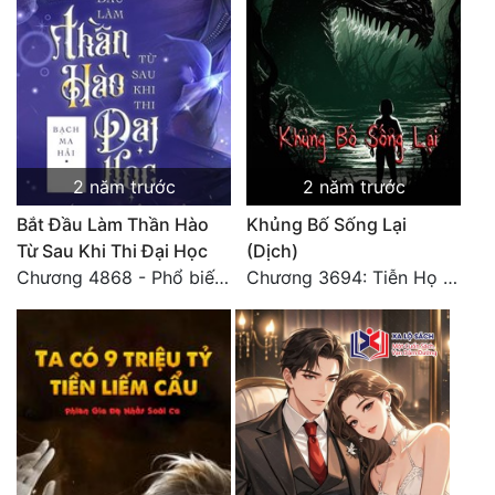
2 năm trước
2 năm trước
Bắt Đầu Làm Thần Hào
Khủng Bố Sống Lại
Từ Sau Khi Thi Đại Học
(Dịch)
Chương 4868 - Phổ biến Hạ Quốc tệ!
Chương 3694: Tiễn Họ Đoạn Đường Cuối - Hoàn