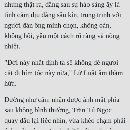
nhưng thật ra, đằng sau sự hào sảng ấy là 
Tu Chân
tình cảm dịu dàng sâu kín, trung trinh với 
Tu Tiên
người đàn ông mình chọn, không oán, 
Tội Phạm
không hối, yêu một cách rõ ràng và nồng 
Vô Địch
Võ Hiệp
"Đời này nhất định ta sẽ không để ngươi 
Võng Du
cắt đi bím tóc này nữa," Lữ Luật âm thầm 
Xuyên Không
Xuyên Nhanh
Dường như cảm nhận được ánh mắt phía 
Xuyên Sách
sau không bình thường, Trần Tú Ngọc 
Xuyên Thư
quay đầu lại liếc nhìn, vừa khéo chạm phải 
Điền Văn