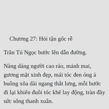
Free
Hậu Cung
Truyện Convert
Truyện Dịch
Truyện Nhập Môn
Truyện ngắn
Nàng dáng người cao ráo, mảnh mai, 
Xa Lộ Dịch
gương mặt xinh đẹp, mái tóc đen óng ả 
buông xõa dài ngang thắt lưng, mỗi bước 
Cung Đấu
đi lại khiến đuôi tóc khẽ lay động, tràn đầy 
Cạnh Kỹ
Cổ Tiên Hiệp