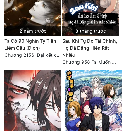
2 năm trước
8 tháng trước
Ta Có 90 Nghìn Tỷ Tiền
Sau Khi Tự Do Tài Chính,
Liếm Cẩu (Dịch)
Họ Đã Dâng Hiến Rất
Chương 2156: Đại kết cục!!!
Nhiều
Chương 958 Ta Muốn Cùng Các Cô Vĩnh Viễn Ở Bên Nhau (2) Hết