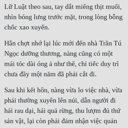
Cổ Đại
Lữ Luật theo sau, tay dắt miếng thịt muối, 
Du Hí
nhìn bóng lưng trước mặt, trong lòng bỗng 
Dã Sử
Dị Giới
Hắn chợt nhớ lại lúc mới đến nhà Trần Tú 
Dị Năng
Ngọc dưỡng thương, nàng cũng có một 
Gia Đấu
mái tóc dài óng ả như thế, chỉ tiếc duy trì 
Góc Nhìn Nam
Góc Nhìn Nữ
Sau khi kết hôn, nàng vừa lo việc nhà, vừa 
Huyền Huyễn
phải thường xuyên lên núi, dẫn người đi 
Huyền Nghi
hái rau dại, hái quả rừng, thu lượm đủ thứ 
Huyền Ảo
sản vật, lại còn phải đảm nhận việc quản 