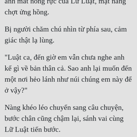
ánh mắt nóng rực của Lữ Luật, mặt nàng 
Đô Thị
Đông Phương
Bị người chăm chú nhìn từ phía sau, cảm 
Đông Phương Huyền Huyễn
Đồng Nhân
"Luật ca, đến giờ em vẫn chưa nghe anh 
Cẩu Đạo Trường Sinh
kể gì về bản thân cả. Sao anh lại muốn đến 
Ngự Thú
một nơi hẻo lánh như núi chúng em này để 
Truyện Nam
Truyện Nữ
Nàng khéo léo chuyển sang câu chuyện, 
Vô Địch Lưu
bước chân cũng chậm lại, sánh vai cùng 
Xây Dựng Thế Lực
Đam Mỹ