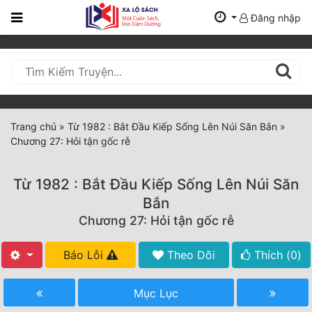
Đăng nhập
Trang
Chủ
Mới
Cập
Nhật
Trang chủ
»
Từ 1982 : Bắt Đầu Kiếp Sống Lên Núi Săn Bắn
»
(current)
Chương 27: Hỏi tận gốc rễ
BXH
Thể Loại
Từ 1982 : Bắt Đầu Kiếp Sống Lên Núi Săn
Bắn
Chương 27: Hỏi tận gốc rễ
Tất Cả
Truyện Mới Ra
Báo Lỗi
Theo Dõi
Thích (
0
)
Hoàn Thành
Mục Lục