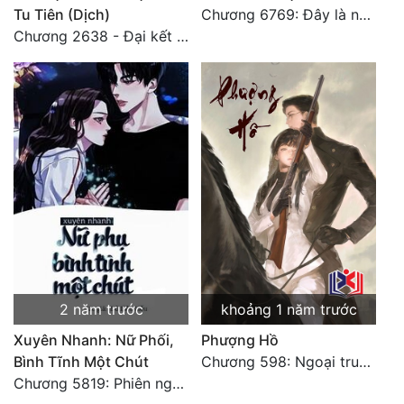
Tu Tiên (Dịch)
Chương 6769: Đây là nơi nào?
Tu Chân
Chương 2638 - Đại kết cục (3)
Tu Tiên
Tội Phạm
Vô Địch
Võ Hiệp
Võng Du
Xuyên Không
Xuyên Nhanh
2 năm trước
khoảng 1 năm trước
Xuyên Sách
Xuyên Nhanh: Nữ Phối,
Phượng Hồ
Xuyên Thư
Bình Tĩnh Một Chút
Chương 598: Ngoại truyện: Tiểu Tiểu Ký
Điền Văn
Chương 5819: Phiên ngoại: Trở lại STARS [HẾT]