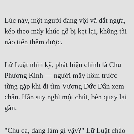
Cổ Đại
Du Hí
Lúc này, một người đang vội vã dắt ngựa,
Dã Sử
kéo theo mấy khúc gỗ bị kẹt lại, không tài
Dị Giới
nào tiến thêm được.
Dị Năng
Lữ Luật nhìn kỹ, phát hiện chính là Chu
Gia Đấu
Phương Kính — người mấy hôm trước
Góc Nhìn Nam
từng gặp khi đi tìm Vương Đức Dân xem
Góc Nhìn Nữ
chân. Hắn suy nghĩ một chút, bèn quay lại
Huyền Huyễn
gần.
Huyền Nghi
Huyền Ảo
"Chu ca, đang làm gì vậy?" Lữ Luật chào