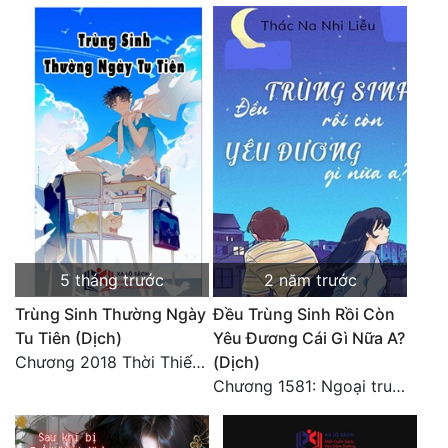
Đô Thị
Đông Phương
Đông Phương Huyền Huyễn
Đồng Nhân
Cẩu Đạo Trường Sinh
Ngự Thú
5 tháng trước
2 năm trước
Truyện Nam
Trùng Sinh Thường Ngày
Đều Trùng Sinh Rồi Còn
Truyện Nữ
Tu Tiên (Dịch)
Yêu Đương Cái Gì Nữa A?
Chương 2018 Thời Thiếu Niên
(Dịch)
Vô Địch Lưu
Chương 1581: Ngoại truyện 1 (9)
Xây Dựng Thế Lực
Đam Mỹ