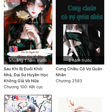
Đẹp
Đẹp Hiệp
Tính Cách Nhân Vật :
Cơ Trí
Sát Phạt Quyết Đoán
khoảng 1 năm trước
2 năm trước
Vô Sỉ
Sau Khi Bị Đuổi Khỏi
Cưng Chiều Cô Vợ Quân
Điềm Đạm
Nhà, Đại Sư Huyền Học
Nhân
Không Giả Vờ Nữa
Chương 2593
Chương 100: Kết cục