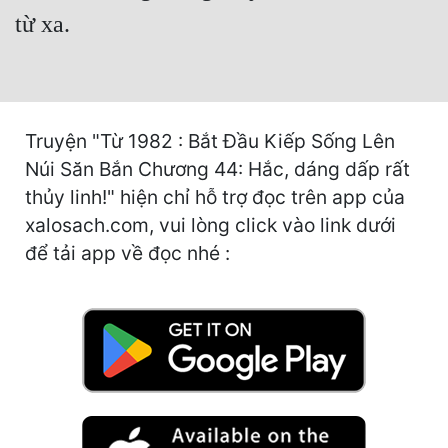
Hài Hước
từ xa.
Hệ Thống
Học Đường
Khoa Huyễn
Truyện "Từ 1982 : Bắt Đầu Kiếp Sống Lên
Núi Săn Bắn Chương 44: Hắc, dáng dấp rất
Khoa Huyễn Không Gian
thủy linh!" hiện chỉ hỗ trợ đọc trên app của
Kinh Dị
xalosach.com, vui lòng click vào link dưới
Kiếm Hiệp
để tải app về đọc nhé :
Kỳ Huyễn
Kỳ Ảo
Linh Dị
Làm Giàu
Lịch Sử