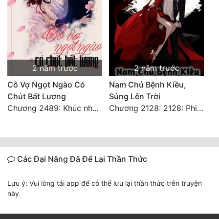
2 năm trước
2 năm trước
Cô Vợ Ngọt Ngào Có
Nam Chủ Bệnh Kiều,
Chút Bất Lương
Sủng Lên Trời
Chương 2489: Khúc nhạc dạo: Cuộc so đấu vô sỉ (Hoàn)
Chương 2128: 2128: Phiên Ngoại 10 Tô Cổ - Tiểu Hồng - Kết Thúc
Các Đại Năng Đã Để Lại Thần Thức
Lưu ý: Vui lòng tải app để có thể lưu lại thần thức trên truyện
này