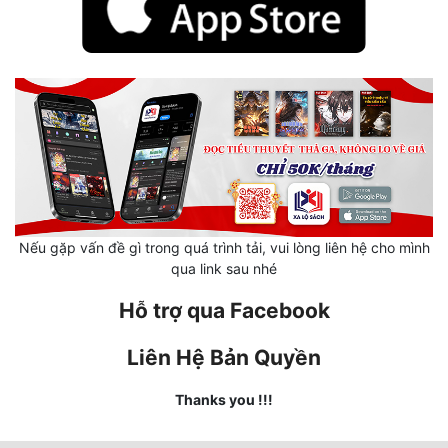
Mưu Mô
Mạt Thế
Mỹ Thực
Ngôn Tình
Ngược
Nữ Cường
Nếu gặp vấn đề gì trong quá trình tải, vui lòng liên hệ cho mình
qua link sau nhé
Nữ Phụ
Hỗ trợ qua Facebook
Phong Thủy - Tâm Linh
Liên Hệ Bản Quyền
Phương Tây
Phản Phái
Thanks you !!!
Quan Trường