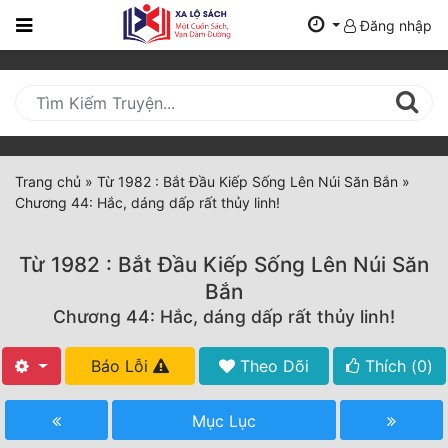
Đăng nhập
Trang
Chủ
Mới
Cập
Nhật
Trang chủ
»
Từ 1982 : Bắt Đầu Kiếp Sống Lên Núi Săn Bắn
»
(current)
Chương 44: Hắc, dáng dấp rất thủy linh!
BXH
Thể Loại
Từ 1982 : Bắt Đầu Kiếp Sống Lên Núi Săn
Bắn
Chương 44: Hắc, dáng dấp rất thủy linh!
Tất Cả
Truyện Mới Ra
Báo Lỗi
Theo Dõi
Thích (
0
)
Hoàn Thành
Mục Lục