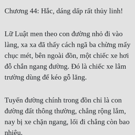
Free
Chương 44: Hắc, dáng dấp rất thủy linh!
Hậu Cung
Lữ Luật men theo con đường nhỏ đi vào
Truyện Convert
làng, xa xa đã thấy cách ngã ba chừng mấy
Truyện Dịch
chục mét, bên ngoài đồn, một chiếc xe hơi
Truyện Nhập Môn
đỗ chắn ngang đường. Đó là chiếc xe lâm
Truyện ngắn
trường dùng để kéo gỗ lăng.
Xa Lộ Dịch
Tuyến đường chính trong đồn chỉ là con
Cung Đấu
đường đất thông thường, chẳng rộng lắm,
Cạnh Kỹ
nay bị xe chặn ngang, lối đi chẳng còn bao
Cổ Tiên Hiệp
nhiêu.