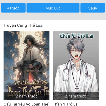
Quân Sự
Trước
Mục Lục
Sau
Sảng Văn
Truyện Cùng Thể Loại
Sắc
Sủng
Thanh Xuân
Tiên Hiệp
Tiểu Thuyết
Trinh Thám
Triều Đấu
Trùng Sinh
2 năm trước
2 năm trước
Trọng Sinh
Cẩu Tại Yêu Võ Loạn Thế
Thần Y Trở Lại