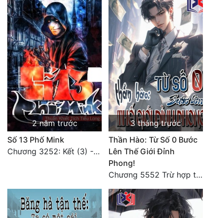
Đẹp
Đẹp Hiệp
Tính Cách Nhân Vật :
Cơ Trí
Sát Phạt Quyết Đoán
2 năm trước
3 tháng trước
Vô Sỉ
Số 13 Phố Mink
Thần Hào: Từ Số 0 Bước
Điềm Đạm
Chương 3252: Kết (3) - HẾT.
Lên Thế Giới Đỉnh
Phong!
Chương 5552 Trừ hợp tác, không còn cách nào khác!