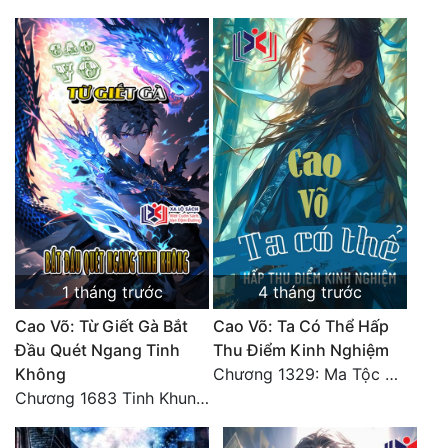
Đô Thị
Đông Phương
Đông Phương Huyền Huyễn
Đồng Nhân
Cẩu Đạo Trường Sinh
Ngự Thú
Truyện Nam
1 tháng trước
4 tháng trước
Cao Võ: Từ Giết Gà Bắt
Cao Võ: Ta Có Thể Hấp
Truyện Nữ
Đầu Quét Ngang Tinh
Thu Điểm Kinh Nghiệm
Vô Địch Lưu
Không
Chương 1329: Ma Tộc đại công chúa Thương Nguyệt
Chương 1683 Tinh Khung Võ Thánh (Hết)
Xây Dựng Thế Lực
Đam Mỹ