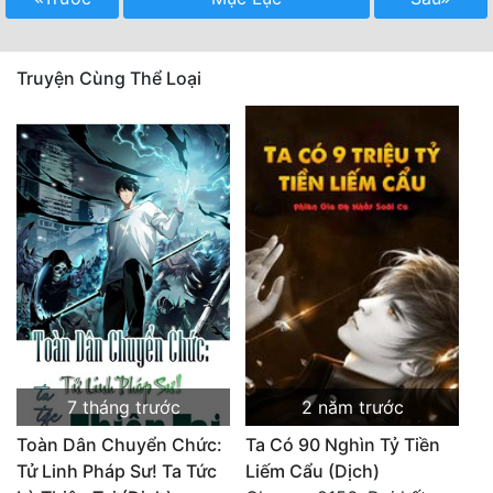
Quân Sự
Truyện Cùng Thể Loại
Sảng Văn
Sắc
Sủng
Thanh Xuân
Tiên Hiệp
Tiểu Thuyết
Trinh Thám
Triều Đấu
7 tháng trước
2 năm trước
Trùng Sinh
Toàn Dân Chuyển Chức:
Ta Có 90 Nghìn Tỷ Tiền
Tử Linh Pháp Sư! Ta Tức
Liếm Cẩu (Dịch)
Trọng Sinh