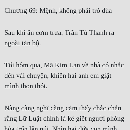
Free
Chương 69: Mệnh, không phải trò đùa
Hậu Cung
Sau khi ăn cơm trưa, Trần Tú Thanh ra
Truyện Convert
ngoài tản bộ.
Truyện Dịch
Truyện Nhập Môn
Tối hôm qua, Mã Kim Lan về nhà có nhắc
Truyện ngắn
đến vài chuyện, khiến hai anh em giật
Xa Lộ Dịch
mình thon thót.
Cung Đấu
Nàng càng nghĩ càng cảm thấy chắc chắn
Cạnh Kỹ
rằng Lữ Luật chính là kẻ giết người phóng
Cổ Tiên Hiệp
hỏa trốn lên núi. Nhìn hai đứa con mình