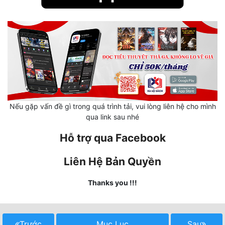
Mưu Mô
Mạt Thế
Mỹ Thực
Ngôn Tình
Ngược
Nếu gặp vấn đề gì trong quá trình tải, vui lòng liên hệ cho mình
qua link sau nhé
Nữ Cường
Hỗ trợ qua Facebook
Nữ Phụ
Liên Hệ Bản Quyền
Phong Thủy - Tâm Linh
Phương Tây
Thanks you !!!
Phản Phái
Quan Trường
Trước
Mục Lục
Sau