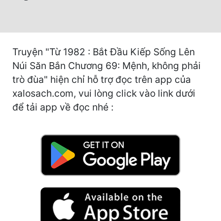
Hài Hước
Hệ Thống
Học Đường
Truyện "Từ 1982 : Bắt Đầu Kiếp Sống Lên
Khoa Huyễn
Núi Săn Bắn Chương 69: Mệnh, không phải
trò đùa" hiện chỉ hỗ trợ đọc trên app của
Khoa Huyễn Không Gian
xalosach.com, vui lòng click vào link dưới
Kinh Dị
để tải app về đọc nhé :
Kiếm Hiệp
Kỳ Huyễn
Kỳ Ảo
Linh Dị
Làm Giàu
Lịch Sử