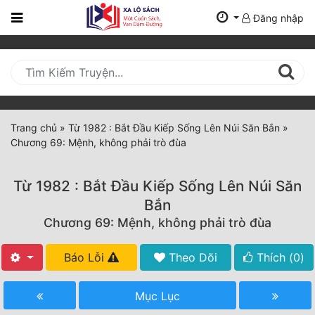
Đăng nhập
Trang
Chủ
Mới
Cập
Nhật
Trang chủ
»
Từ 1982 : Bắt Đầu Kiếp Sống Lên Núi Săn Bắn
»
(current)
Chương 69: Mệnh, không phải trò đùa
BXH
Thể Loại
Từ 1982 : Bắt Đầu Kiếp Sống Lên Núi Săn
Bắn
Chương 69: Mệnh, không phải trò đùa
Tất Cả
Truyện Mới Ra
Báo Lỗi
Theo Dõi
Thích (
0
)
Hoàn Thành
Mục Lục