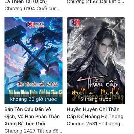
Là Thiên Tai (Dịch)
Chương 2156: Đại kết cục!!!
Tu Chân
Chương 6104 Cuối cùng (HẾT)
Tu Tiên
Tội Phạm
Vô Địch
Võ Hiệp
Võng Du
Xuyên Không
Xuyên Nhanh
khoảng 20 giờ trước
5 tháng trước
Xuyên Sách
Bản Tôn Cẩu Đến Vô
Huyền Huyễn Chi Thần
Xuyên Thư
Địch, Vô Hạn Phân Thân
Cấp Đế Hoàng Hệ Thống
Xưng Bá Tiên Giới
Chương 2531 - Chương cuối
Điền Văn
Chương 2427 Tất cả đều nhờ nỗ lực! Mời Đế vào Thiên!