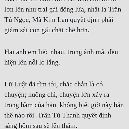
Cổ Đại
lớn lên như trai gái đồng lứa, nhất là Trần
Du Hí
Tú Ngọc, Mã Kim Lan quyết định phải
Dã Sử
giám sát con gái chặt chẽ hơn.
Dị Giới
Dị Năng
Hai anh em liếc nhau, trong ánh mắt đều
hiện lên nỗi lo lắng.
Gia Đấu
Góc Nhìn Nam
Lữ Luật đã tìm tới, chắc chắn là có
Góc Nhìn Nữ
chuyện; huống chi, chuyện lớn xảy ra
Huyền Huyễn
trong hầm của hắn, không biết giờ này hắn
Huyền Nghi
thế nào rồi. Trần Tú Thanh quyết định
Huyền Ảo
sáng hôm sau sẽ lên thăm.