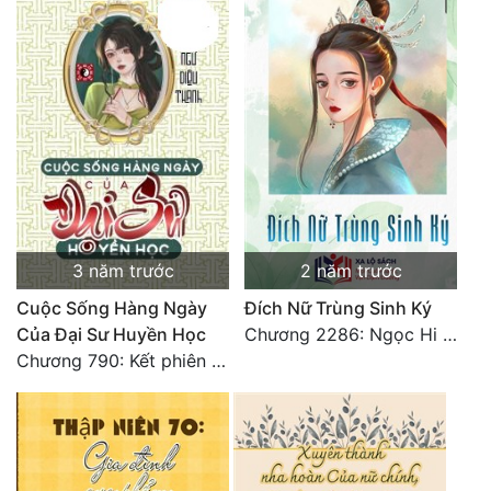
Tu Chân
Tu Tiên
Tội Phạm
Vô Địch
Võ Hiệp
Võng Du
3 năm trước
2 năm trước
Xuyên Không
Cuộc Sống Hàng Ngày
Đích Nữ Trùng Sinh Ký
Xuyên Nhanh
Của Đại Sư Huyền Học
Chương 2286: Ngọc Hi phiên ngoại (40)
Chương 790: Kết phiên ngoại
Xuyên Sách
Xuyên Thư
Điền Văn