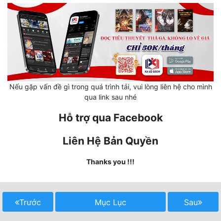
Mưu Mô
Mạt Thế
Mỹ Thực
Ngôn Tình
Nếu gặp vấn đề gì trong quá trình tải, vui lòng liên hệ cho mình
qua link sau nhé
Ngược
Hỗ trợ qua Facebook
Nữ Cường
Nữ Phụ
Liên Hệ Bản Quyền
Phong Thủy - Tâm Linh
Thanks you !!!
Phương Tây
Phản Phái
Trước
Mục Lục
Sau
Quan Trường