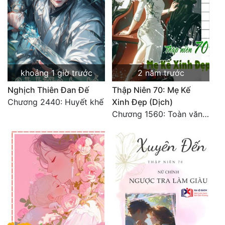
Đẹp
Đẹp Hiệp
Tính Cách Nhân Vật :
khoảng 1 giờ trước
2 năm trước
Cơ Trí
Nghịch Thiên Đan Đế
Thập Niên 70: Mẹ Kế
Chương 2440: Huyết khế
Xinh Đẹp (Dịch)
Sát Phạt Quyết Đoán
Chương 1560: Toàn văn hoàn
Vô Sỉ
Điềm Đạm