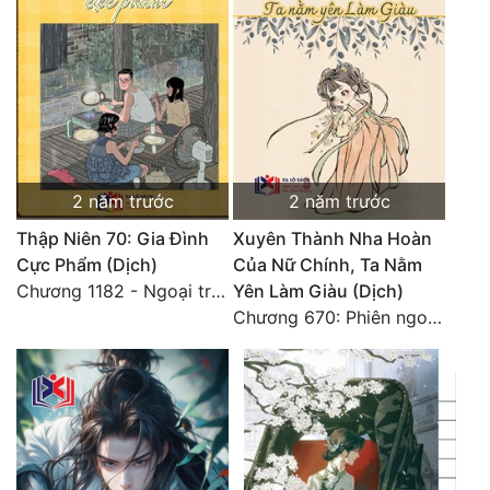
Đô Thị
Đông Phương
Đông Phương Huyền Huyễn
Đồng Nhân
2 năm trước
2 năm trước
Cẩu Đạo Trường Sinh
Thập Niên 70: Gia Đình
Xuyên Thành Nha Hoàn
Cực Phẩm (Dịch)
Của Nữ Chính, Ta Nằm
Ngự Thú
Chương 1182 - Ngoại truyện 4
Yên Làm Giàu (Dịch)
Truyện Nam
Chương 670: Phiên ngoại 16. HẾT.
Truyện Nữ
Vô Địch Lưu
Xây Dựng Thế Lực
Đam Mỹ