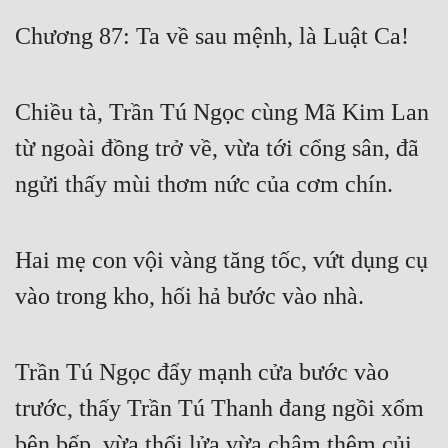
Free
Chương 87: Ta về sau mệnh, là Luật Ca!
Hậu Cung
Chiều tà, Trần Tú Ngọc cùng Mã Kim Lan
Truyện Convert
từ ngoài đồng trở về, vừa tới cổng sân, đã
Truyện Dịch
ngửi thấy mùi thơm nức của cơm chín.
Truyện Nhập Môn
Truyện ngắn
Hai mẹ con vội vàng tăng tốc, vứt dụng cụ
Xa Lộ Dịch
vào trong kho, hối hả bước vào nhà.
Cung Đấu
Trần Tú Ngọc đẩy mạnh cửa bước vào
Cạnh Kỹ
trước, thấy Trần Tú Thanh đang ngồi xổm
Cổ Tiên Hiệp
bên bếp, vừa thổi lửa vừa châm thêm củi.