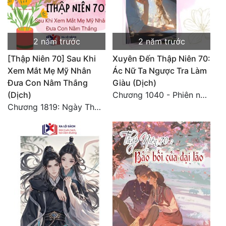
2 năm trước
2 năm trước
[Thập Niên 70] Sau Khi
Xuyên Đến Thập Niên 70:
Xem Mắt Mẹ Mỹ Nhân
Ác Nữ Ta Ngược Tra Làm
Đưa Con Nằm Thắng
Giàu (Dịch)
(Dịch)
Chương 1040 - Phiên ngoại trở lại tận thế 9
Chương 1819: Ngày Thứ Hai Trăm Lẻ Sáu Xuyên Không 4