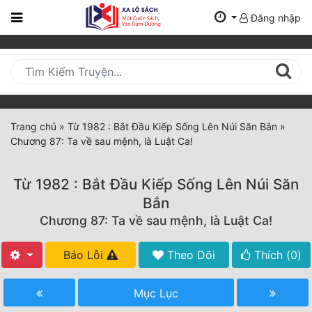
Đăng nhập
Trang
Chủ
Mới
Cập
Nhật
Trang chủ
»
Từ 1982 : Bắt Đầu Kiếp Sống Lên Núi Săn Bắn
»
(current)
Chương 87: Ta về sau mệnh, là Luật Ca!
BXH
Thể Loại
Từ 1982 : Bắt Đầu Kiếp Sống Lên Núi Săn
Bắn
Chương 87: Ta về sau mệnh, là Luật Ca!
Tất Cả
Truyện Mới Ra
Báo Lỗi
Theo Dõi
Thích (
0
)
Hoàn Thành
Mục Lục