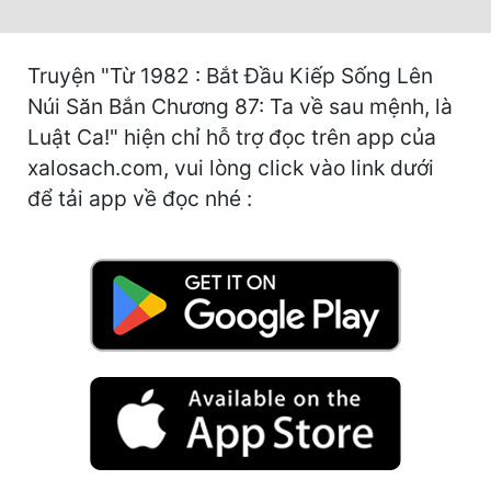
Hài Hước
Hệ Thống
Truyện "Từ 1982 : Bắt Đầu Kiếp Sống Lên
Học Đường
Núi Săn Bắn Chương 87: Ta về sau mệnh, là
Luật Ca!" hiện chỉ hỗ trợ đọc trên app của
Khoa Huyễn
xalosach.com, vui lòng click vào link dưới
Khoa Huyễn Không Gian
để tải app về đọc nhé :
Kinh Dị
Kiếm Hiệp
Kỳ Huyễn
Kỳ Ảo
Linh Dị
Làm Giàu
Lịch Sử