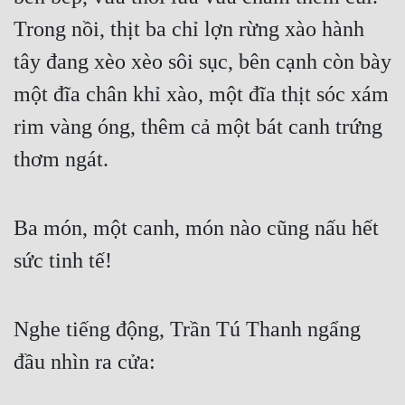
Cổ Đại
Trong nồi, thịt ba chỉ lợn rừng xào hành
Du Hí
tây đang xèo xèo sôi sục, bên cạnh còn bày
Dã Sử
một đĩa chân khỉ xào, một đĩa thịt sóc xám
Dị Giới
rim vàng óng, thêm cả một bát canh trứng
thơm ngát.
Dị Năng
Gia Đấu
Ba món, một canh, món nào cũng nấu hết
Góc Nhìn Nam
sức tinh tế!
Góc Nhìn Nữ
Huyền Huyễn
Nghe tiếng động, Trần Tú Thanh ngẩng
Huyền Nghi
đầu nhìn ra cửa:
Huyền Ảo