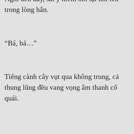
Mưu Mô
Mạt Thế
Mỹ Thực
Ngôn Tình
Ngược
Nữ Cường
Tiếng cành cây vụt qua không trung, cả 
Nữ Phụ
thung lũng đều vang vọng âm thanh cổ 
Phong Thủy - Tâm Linh
Phương Tây
Phản Phái
Quan Trường