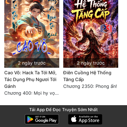
2 ngày trước
2 ngày trước
Cao Võ: Hack Ta Tới Mở,
Điên Cuồng Hệ Thống
Tác Dụng Phụ Ngươi Tới
Tăng Cấp
Gánh
Chương 2350: Phong ấn!
Chương 400: Mọi hy vọng đặt trên Tô Mặc!
Tải App Để Đọc Truyện Sớm Nhất
Các Đại Năng Đã Để Lại Thần Thức