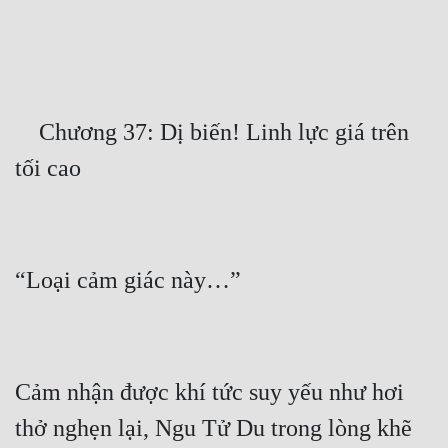
Free
Hậu Cung
Truyện Convert
    Chương 37: Dị biến! Linh lực giá trên 
Truyện Dịch
Truyện Nhập Môn
Truyện ngắn
Xa Lộ Dịch
Cung Đấu
Cạnh Kỹ
Cảm nhận được khí tức suy yếu như hơi 
Cổ Tiên Hiệp
thở nghẹn lại, Ngu Tử Du trong lòng khẽ 