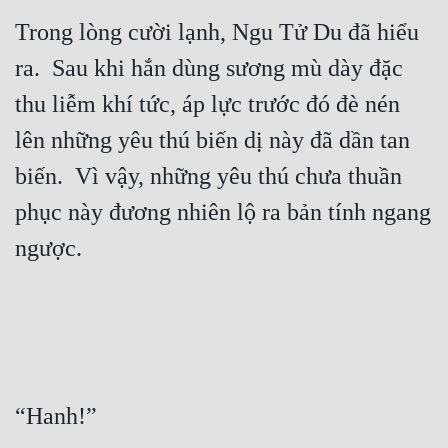
Trong lòng cười lạnh, Ngu Tử Du đã hiểu 
Đẹp
ra.  Sau khi hắn dùng sương mù dày đặc 
Đẹp Hiệp
thu liễm khí tức, áp lực trước đó đè nén 
Tính Cách Nhân Vật :
lên những yêu thú biến dị này đã dần tan 
biến.  Vì vậy, những yêu thú chưa thuần 
Cơ Trí
phục này đương nhiên lộ ra bản tính ngang 
Sát Phạt Quyết Đoán
Vô Sỉ
Điềm Đạm