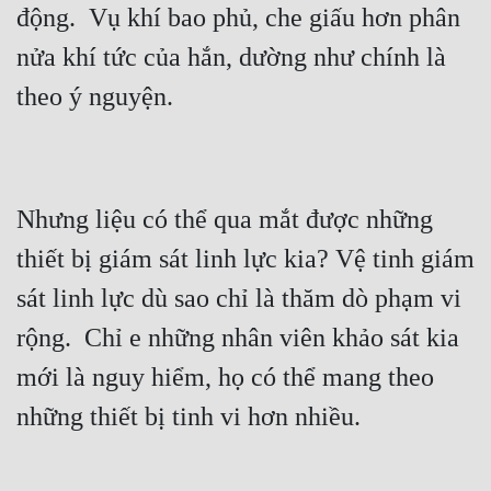
động.  Vụ khí bao phủ, che giấu hơn phân 
Cổ Đại
nửa khí tức của hắn, dường như chính là 
Du Hí
Dã Sử
Dị Giới
Dị Năng
Nhưng liệu có thể qua mắt được những 
Gia Đấu
thiết bị giám sát linh lực kia? Vệ tinh giám 
Góc Nhìn Nam
sát linh lực dù sao chỉ là thăm dò phạm vi 
Góc Nhìn Nữ
rộng.  Chỉ e những nhân viên khảo sát kia 
Huyền Huyễn
mới là nguy hiểm, họ có thể mang theo 
Huyền Nghi
Huyền Ảo