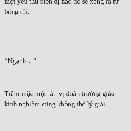
một yêu thú biến dị nào đó sẽ xông ra từ 
Trầm mặc một lát, vị đoàn trưởng giàu 