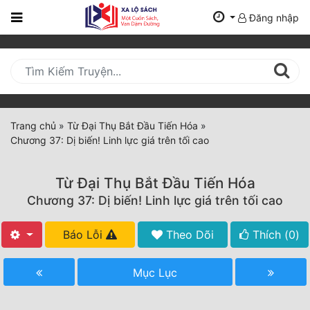
Đăng nhập
Trang
Chủ
Mới
Cập
Nhật
Trang chủ
»
Từ Đại Thụ Bắt Đầu Tiến Hóa
»
(current)
Chương 37: Dị biến! Linh lực giá trên tối cao
BXH
Thể Loại
Từ Đại Thụ Bắt Đầu Tiến Hóa
Chương 37: Dị biến! Linh lực giá trên tối cao
Tất Cả
Báo Lỗi
Theo Dõi
Thích (
0
)
Truyện Mới Ra
Mục Lục
Hoàn Thành