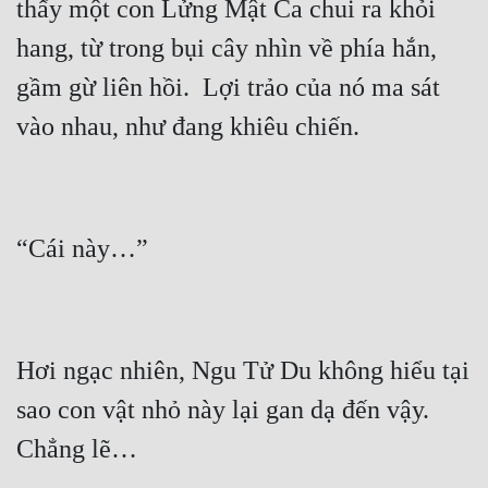
thấy một con Lửng Mật Ca chui ra khỏi 
Tu Chân
hang, từ trong bụi cây nhìn về phía hắn, 
Tu Tiên
gầm gừ liên hồi.  Lợi trảo của nó ma sát 
Tội Phạm
Vô Địch
Võ Hiệp
Võng Du
Xuyên Không
Xuyên Nhanh
Hơi ngạc nhiên, Ngu Tử Du không hiểu tại 
Xuyên Sách
sao con vật nhỏ này lại gan dạ đến vậy.  
Xuyên Thư
Điền Văn