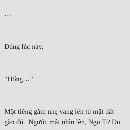
Quân Sự
Sảng Văn
Sắc
Sủng
Thanh Xuân
Tiên Hiệp
Tiểu Thuyết
Trinh Thám
Triều Đấu
Một tiếng gầm nhẹ vang lên từ mặt đất 
Trùng Sinh
gần đó.  Ngước mắt nhìn lên, Ngu Tử Du 
Trọng Sinh