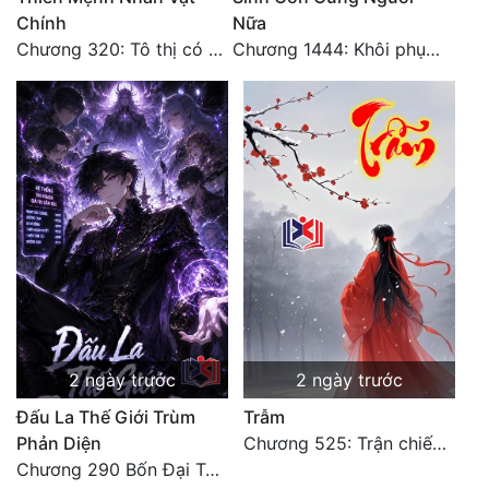
Chính
Nữa
Chương 320: Tô thị có hậu bối, sơ lộ tài năng
Chương 1444: Khôi phục quỹ đạo
2 ngày trước
2 ngày trước
Đấu La Thế Giới Trùm
Trẫm
Phản Diện
Chương 525: Trận chiến tấn công phòng thủ Macao (2)
Chương 290 Bốn Đại Tông Môn Đơn Thuộc Tính Vô Cùng Thê Lương