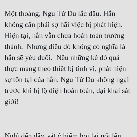
Hài Hước
Một thoáng, Ngu Tử Du lắc đầu. Hắn 
Hệ Thống
không cần phải sợ hãi việc bị phát hiện.  
Học Đường
Hiện tại, hắn vẫn chưa hoàn toàn trưởng 
Khoa Huyễn
thành.  Nhưng điều đó không có nghĩa là 
Khoa Huyễn Không Gian
hắn sẽ yếu đuối.  Nếu những kẻ đó quả 
Kinh Dị
thực mang theo thiết bị tinh vi, phát hiện 
Kiếm Hiệp
sự tồn tại của hắn, Ngu Tử Du không ngại 
Kỳ Huyễn
trước khi bị lộ diện hoàn toàn, đại khai sát 
Kỳ Ảo
Linh Dị
Làm Giàu
Nghĩ đến đây, sát ý hiếm hoi lại nổi lên 
Lịch Sử