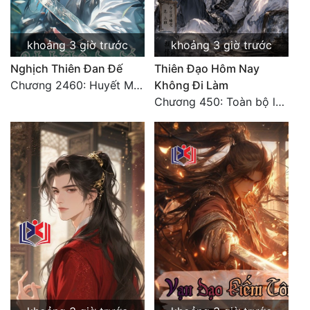
khoảng 3 giờ trước
khoảng 3 giờ trước
Nghịch Thiên Đan Đế
Thiên Đạo Hôm Nay
Chương 2460: Huyết Môn
Không Đi Làm
Chương 450: Toàn bộ là ác