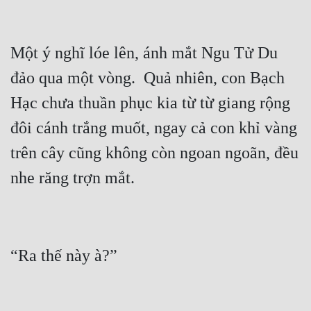
Đô Thị
Đông Phương
Một ý nghĩ lóe lên, ánh mắt Ngu Tử Du 
Đông Phương Huyền Huyễn
đảo qua một vòng.  Quả nhiên, con Bạch 
Đồng Nhân
Hạc chưa thuần phục kia từ từ giang rộng 
đôi cánh trắng muốt, ngay cả con khỉ vàng 
Cẩu Đạo Trường Sinh
trên cây cũng không còn ngoan ngoãn, đều 
Ngự Thú
Truyện Nam
Truyện Nữ
Vô Địch Lưu
Xây Dựng Thế Lực
Đam Mỹ