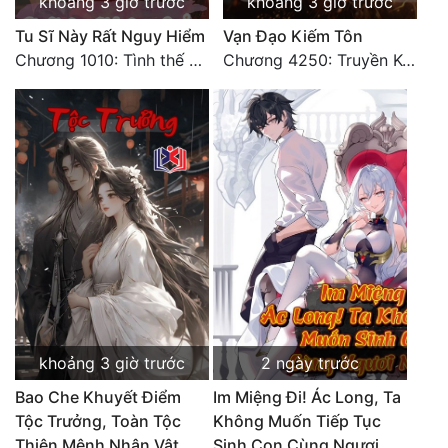
khoảng 3 giờ trước
khoảng 3 giờ trước
Tu Sĩ Này Rất Nguy Hiểm
Vạn Đạo Kiếm Tôn
Chương 1010: Tình thế nguy hiểm
Chương 4250: Truyền Kỳ Mới
khoảng 3 giờ trước
2 ngày trước
Bao Che Khuyết Điểm
Im Miệng Đi! Ác Long, Ta
Tộc Trưởng, Toàn Tộc
Không Muốn Tiếp Tục
Thiên Mệnh Nhân Vật
Sinh Con Cùng Ngươi