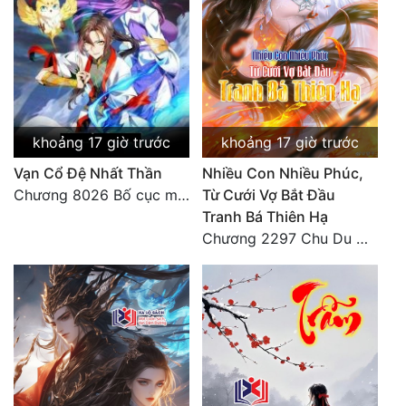
Đẹp
Đẹp Hiệp
Tính Cách Nhân Vật :
khoảng 17 giờ trước
khoảng 17 giờ trước
Cơ Trí
Vạn Cổ Đệ Nhất Thần
Nhiều Con Nhiều Phúc,
Sát Phạt Quyết Đoán
Chương 8026 Bố cục mới
Từ Cưới Vợ Bắt Đầu
Tranh Bá Thiên Hạ
Vô Sỉ
Chương 2297 Chu Du Du mang thai
Điềm Đạm