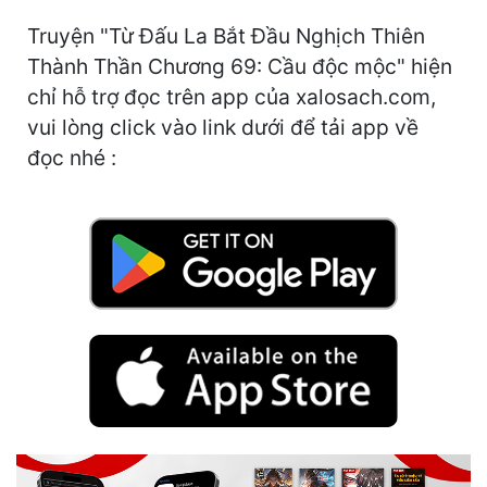
Hài Hước
Truyện "Từ Đấu La Bắt Đầu Nghịch Thiên
Hệ Thống
Thành Thần Chương 69: Cầu độc mộc" hiện
chỉ hỗ trợ đọc trên app của xalosach.com,
Học Đường
vui lòng click vào link dưới để tải app về
Khoa Huyễn
đọc nhé :
Khoa Huyễn Không Gian
Kinh Dị
Kiếm Hiệp
Kỳ Huyễn
Kỳ Ảo
Linh Dị
Làm Giàu
Lịch Sử