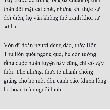
Tuy trước đó trong lòng đã chuẩn bị tinh
Cổ Đại
thần đối mặt cái chết, nhưng khi thực sự
Du Hí
đối diện, họ vẫn không thể tránh khỏi sự
Dã Sử
sợ hãi.
Dị Giới
Dị Năng
Vốn dĩ đoàn người đông đảo, thấy Hồn
Gia Đấu
Thú liền quét ngang qua, họ còn tưởng
rằng cuộc huấn luyện này cũng chỉ có vậy
Góc Nhìn Nam
thôi. Thế nhưng, thực tế nhanh chóng
Góc Nhìn Nữ
giáng cho họ một đòn cảnh cáo, khiến lòng
Huyền Huyễn
họ hoàn toàn nguội lạnh.
Huyền Nghi
Huyền Ảo