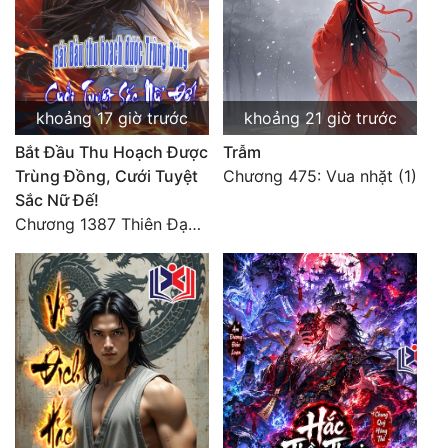
khoảng 17 giờ trước
khoảng 21 giờ trước
Bắt Đầu Thu Hoạch Được
Trẫm
Trùng Đồng, Cưới Tuyệt
Chương 475: Vua nhặt (1)
Sắc Nữ Đế!
Chương 1387 Thiên Đạo đắc ý