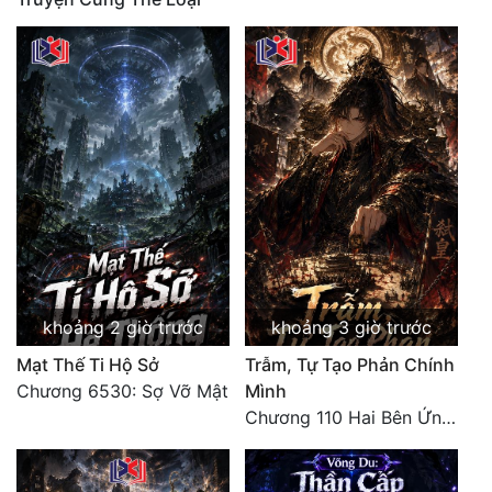
Quân Sự
Sảng Văn
Sắc
Sủng
Thanh Xuân
Tiên Hiệp
Tiểu Thuyết
khoảng 2 giờ trước
khoảng 3 giờ trước
Trinh Thám
Mạt Thế Ti Hộ Sở
Trẫm, Tự Tạo Phản Chính
Triều Đấu
Chương 6530: Sợ Vỡ Mật
Mình
Chương 110 Hai Bên Ứng Phó
Trùng Sinh
Trọng Sinh