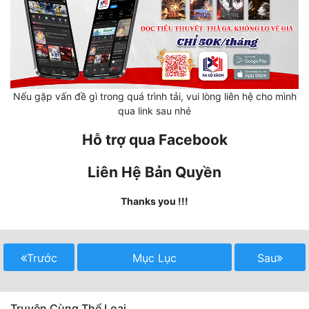
Mưu Mô
Mạt Thế
Mỹ Thực
Nếu gặp vấn đề gì trong quá trình tải, vui lòng liên hệ cho mình
Ngôn Tình
qua link sau nhé
Ngược
Hỗ trợ qua Facebook
Nữ Cường
Liên Hệ Bản Quyền
Nữ Phụ
Thanks you !!!
Phong Thủy - Tâm Linh
Phương Tây
Trước
Mục Lục
Sau
Phản Phái
Quan Trường
Truyện Cùng Thể Loại