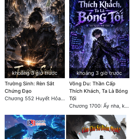
Tu Chân
Tu Tiên
Tội Phạm
Vô Địch
Võ Hiệp
Võng Du
khoảng 3 giờ trước
khoảng 3 giờ trước
Xuyên Không
Trường Sinh: Rèn Sắt
Võng Du: Thần Cấp
Chứng Đạo
Thích Khách, Ta Là Bóng
Xuyên Nhanh
Chương 552 Huyết Hỏa Độn Hư, nhân quả chưa dứt
Tối
Chương 1700: Ấy nha, không có chuyện gì!
Xuyên Sách
Xuyên Thư
Điền Văn