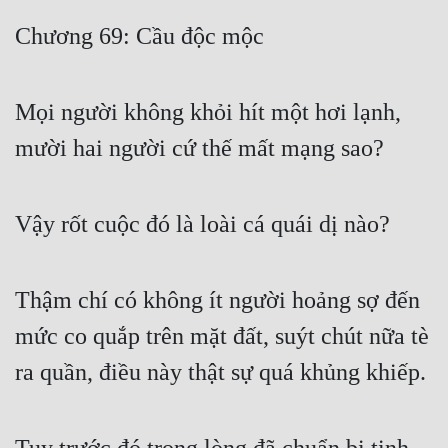
Free
Chương 69: Cầu độc mộc
Hậu Cung
Mọi người không khỏi hít một hơi lạnh,
Truyện Convert
mười hai người cứ thế mất mạng sao?
Truyện Dịch
Truyện Nhập Môn
Vậy rốt cuộc đó là loài cá quái dị nào?
Truyện ngắn
Xa Lộ Dịch
Thậm chí có không ít người hoảng sợ đến
mức co quắp trên mặt đất, suýt chút nữa tè
Cung Đấu
ra quần, điều này thật sự quá khủng khiếp.
Cạnh Kỹ
Cổ Tiên Hiệp