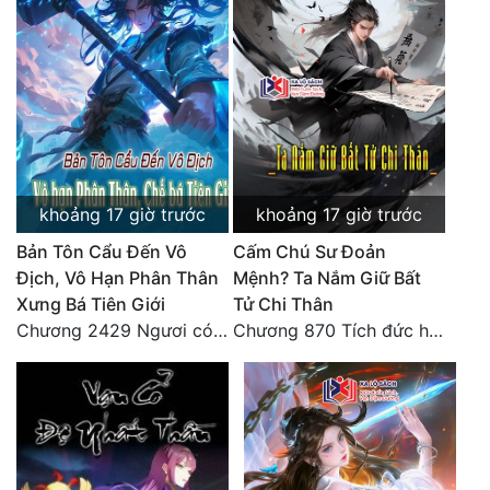
Đô Thị
Đông Phương
Đông Phương Huyền Huyễn
Đồng Nhân
khoảng 17 giờ trước
khoảng 17 giờ trước
Cẩu Đạo Trường Sinh
Bản Tôn Cẩu Đến Vô
Cấm Chú Sư Đoản
Ngự Thú
Địch, Vô Hạn Phân Thân
Mệnh? Ta Nắm Giữ Bất
Xưng Bá Tiên Giới
Tử Chi Thân
Truyện Nam
Chương 2429 Ngươi có tuệ nhãn? Ta có...
Chương 870 Tích đức hành thiện
Truyện Nữ
Vô Địch Lưu
Xây Dựng Thế Lực
Đam Mỹ