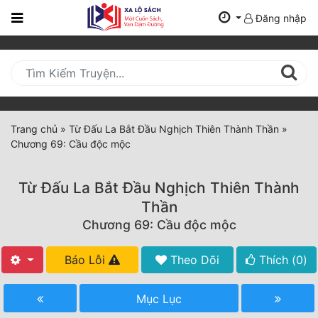
Đăng nhập
Trang
Chủ
Mới
Cập
Nhật
Trang chủ
»
Từ Đấu La Bắt Đầu Nghịch Thiên Thành Thần
»
(current)
Chương 69: Cầu độc mộc
BXH
Thể Loại
Từ Đấu La Bắt Đầu Nghịch Thiên Thành
Thần
Chương 69: Cầu độc mộc
Tất Cả
Truyện Mới Ra
Báo Lỗi
Theo Dõi
Thích (
0
)
Hoàn Thành
Mục Lục