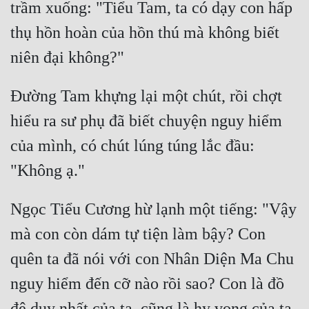
trầm xuống: "Tiểu Tam, ta có dạy con hấp 
thụ hồn hoàn của hồn thú mà không biết 
Đường Tam khựng lại một chút, rồi chợt 
hiểu ra sư phụ đã biết chuyện nguy hiểm 
của mình, có chút lúng túng lắc đầu: 
Ngọc Tiểu Cương hừ lạnh một tiếng: "Vậy 
mà con còn dám tự tiện làm bậy? Con 
quên ta đã nói với con Nhân Diện Ma Chu 
nguy hiểm đến cỡ nào rồi sao? Con là đồ 
đệ duy nhất của ta, cũng là hy vọng của ta. 