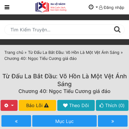
Đăng nhập
Trang
Chủ
Mới
Cập
Nhật
Trang chủ
»
Từ Đấu La Bắt Đầu: Võ Hồn Là Một Vệt Ánh Sáng
»
(current)
Chương 40: Ngọc Tiểu Cương giá đáo
BXH
Thể Loại
Từ Đấu La Bắt Đầu: Võ Hồn Là Một Vệt Ánh
Sáng
Chương 40: Ngọc Tiểu Cương giá đáo
Tất Cả
Truyện Mới Ra
Báo Lỗi
Theo Dõi
Thích (
0
)
Hoàn Thành
Mục Lục