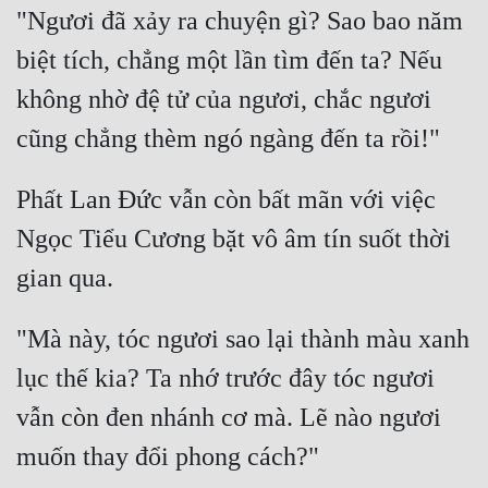
"Ngươi đã xảy ra chuyện gì? Sao bao năm 
Quân Sự
biệt tích, chẳng một lần tìm đến ta? Nếu 
Sảng Văn
không nhờ đệ tử của ngươi, chắc ngươi 
Sắc
Sủng
Phất Lan Đức vẫn còn bất mãn với việc 
Thanh Xuân
Ngọc Tiểu Cương bặt vô âm tín suốt thời 
Tiên Hiệp
Tiểu Thuyết
"Mà này, tóc ngươi sao lại thành màu xanh 
Trinh Thám
lục thế kia? Ta nhớ trước đây tóc ngươi 
Triều Đấu
vẫn còn đen nhánh cơ mà. Lẽ nào ngươi 
Trùng Sinh
Trọng Sinh