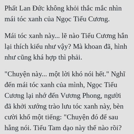
Tu Chân
Phất Lan Đức không khỏi thắc mắc nhìn 
Tu Tiên
Tội Phạm
Mái tóc xanh này... lẽ nào Tiểu Cương hắn 
Vô Địch
lại thích kiểu như vậy? Mà khoan đã, hình 
Võ Hiệp
Võng Du
"Chuyện này... một lời khó nói hết." Nghĩ 
Xuyên Không
đến mái tóc xanh của mình, Ngọc Tiểu 
Xuyên Nhanh
Cương lại nhớ đến Vương Phong, người 
Xuyên Sách
đã khởi xướng trào lưu tóc xanh này, bèn 
Xuyên Thư
cười khổ một tiếng: "Chuyện đó để sau 
Điền Văn
hẵng nói. Tiểu Tam dạo này thế nào rồi? 