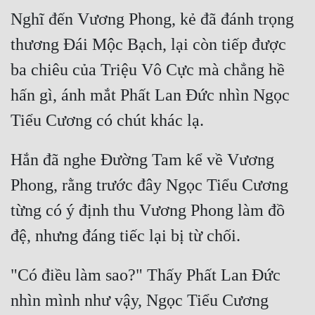
Nghĩ đến Vương Phong, kẻ đã đánh trọng 
Đẹp
thương Đái Mộc Bạch, lại còn tiếp được 
Đẹp Hiệp
ba chiêu của Triệu Vô Cực mà chẳng hề 
hấn gì, ánh mắt Phất Lan Đức nhìn Ngọc 
Tính Cách Nhân Vật :
Cơ Trí
Sát Phạt Quyết Đoán
Hắn đã nghe Đường Tam kể về Vương 
Vô Sỉ
Phong, rằng trước đây Ngọc Tiểu Cương 
Điềm Đạm
từng có ý định thu Vương Phong làm đồ 
"Có điều làm sao?" Thấy Phất Lan Đức 
nhìn mình như vậy, Ngọc Tiểu Cương 