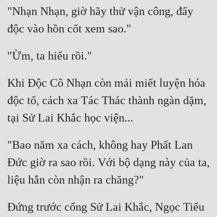
Cổ Đại
"Nhạn Nhạn, giờ hãy thử vận công, đẩy 
Du Hí
Dã Sử
Dị Giới
Khi Độc Cô Nhạn còn mải miết luyện hóa 
Dị Năng
độc tố, cách xa Tác Thác thành ngàn dặm, 
Gia Đấu
Góc Nhìn Nam
Góc Nhìn Nữ
"Bao năm xa cách, không hay Phất Lan 
Đức giờ ra sao rồi. Với bộ dạng này của ta, 
Huyền Huyễn
Huyền Nghi
Huyền Ảo
Đứng trước cổng Sử Lai Khắc, Ngọc Tiểu 