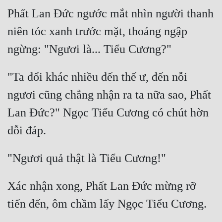
Phất Lan Đức ngước mắt nhìn người thanh 
Mưu Mô
niên tóc xanh trước mặt, thoáng ngập 
Mạt Thế
Mỹ Thực
"Ta đổi khác nhiều đến thế ư, đến nỗi 
Ngôn Tình
ngươi cũng chẳng nhận ra ta nữa sao, Phất 
Ngược
Lan Đức?" Ngọc Tiểu Cương có chút hờn 
Nữ Cường
Nữ Phụ
Phong Thủy - Tâm Linh
Phương Tây
Xác nhận xong, Phất Lan Đức mừng rỡ 
Phản Phái
Quan Trường