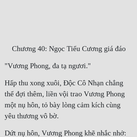
Free
Hậu Cung
Truyện Convert
Truyện Dịch
Truyện Nhập Môn
Truyện ngắn
Hấp thu xong xuôi, Độc Cô Nhạn chẳng 
Xa Lộ Dịch
thể đợi thêm, liền vội trao Vương Phong 
một nụ hôn, tỏ bày lòng cảm kích cùng 
Cung Đấu
Cạnh Kỹ
Cổ Tiên Hiệp
Dứt nụ hôn, Vương Phong khẽ nhắc nhở: 