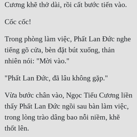
Hài Hước
Hệ Thống
Học Đường
Trong phòng làm việc, Phất Lan Đức nghe 
Khoa Huyễn
tiếng gõ cửa, bèn đặt bút xuống, thản 
Khoa Huyễn Không Gian
Kinh Dị
Kiếm Hiệp
Kỳ Huyễn
Vừa bước chân vào, Ngọc Tiểu Cương liền 
Kỳ Ảo
thấy Phất Lan Đức ngồi sau bàn làm việc, 
Linh Dị
trong lòng trào dâng bao nỗi niềm, khẽ 
Làm Giàu
Lịch Sử