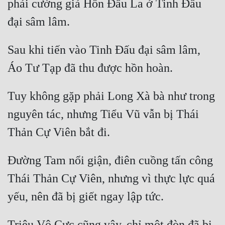
phải cường giả Hồn Đấu La ở Tinh Đấu 
Sau khi tiến vào Tinh Đấu đại sâm lâm, 
Tuy không gặp phải Long Xà bà như trong 
nguyên tác, nhưng Tiểu Vũ vẫn bị Thái 
Đường Tam nổi giận, điên cuồng tấn công 
Thái Thản Cự Viên, nhưng vì thực lực quá 
Triệu Vô Cực cũng vậy, chỉ một đòn đã bị 