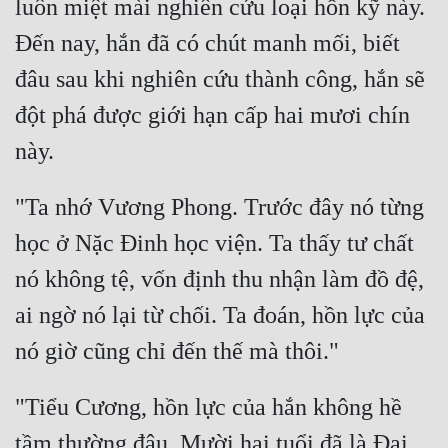
luôn miệt mài nghiên cứu loại hồn kỹ này. 
Đến nay, hắn đã có chút manh mối, biết 
đâu sau khi nghiên cứu thành công, hắn sẽ 
đột phá được giới hạn cấp hai mươi chín 
"Ta nhớ Vương Phong. Trước đây nó từng 
học ở Nặc Đinh học viện. Ta thấy tư chất 
nó không tệ, vốn định thu nhận làm đồ đệ, 
ai ngờ nó lại từ chối. Ta đoán, hồn lực của 
"Tiểu Cương, hồn lực của hắn không hề 
tầm thường đâu. Mười hai tuổi đã là Đại 