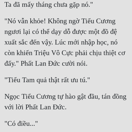
Đô Thị
Đông Phương
"Nó vẫn khỏe! Không ngờ Tiểu Cương 
Đông Phương Huyền Huyễn
ngươi lại có thể dạy dỗ được một đồ đệ 
Đồng Nhân
xuất sắc đến vậy. Lúc mới nhập học, nó 
còn khiến Triệu Vô Cực phải chịu thiệt cơ 
Cẩu Đạo Trường Sinh
Ngự Thú
Truyện Nam
Ngọc Tiểu Cương tự hào gật đầu, tán đồng 
Truyện Nữ
Vô Địch Lưu
Xây Dựng Thế Lực
Đam Mỹ