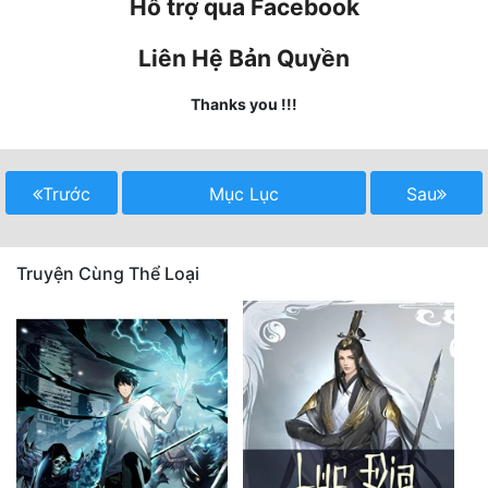
Hỗ trợ qua Facebook
Quân Sự
Liên Hệ Bản Quyền
Sảng Văn
Thanks you !!!
Sắc
Sủng
Trước
Mục Lục
Sau
Thanh Xuân
Tiên Hiệp
Truyện Cùng Thể Loại
Tiểu Thuyết
Trinh Thám
Triều Đấu
Trùng Sinh
Trọng Sinh