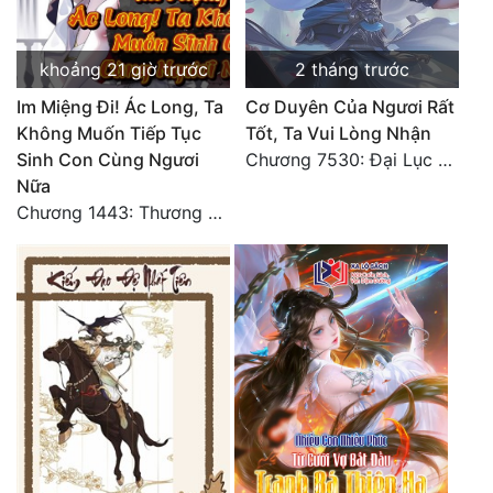
Đô Thị
Đông Phương
khoảng 21 giờ trước
2 tháng trước
Đông Phương Huyền Huyễn
Im Miệng Đi! Ác Long, Ta
Cơ Duyên Của Ngươi Rất
Không Muốn Tiếp Tục
Tốt, Ta Vui Lòng Nhận
Đồng Nhân
Sinh Con Cùng Ngươi
Chương 7530: Đại Lục Khởi Nguyên – Kiến Thành 71
Nữa
Chương 1443: Thương Hoành Vạn Vật (Cuối cùng)
Cẩu Đạo Trường Sinh
Ngự Thú
Truyện Nam
Truyện Nữ
Vô Địch Lưu
Xây Dựng Thế Lực
Đam Mỹ