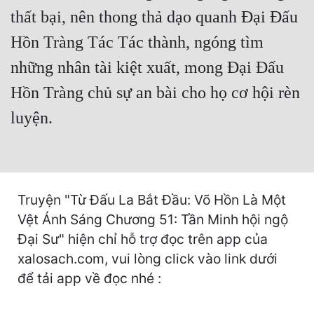
Hài Hước
thất bại, nên thong thả dạo quanh Đại Đấu
Hệ Thống
Hồn Tràng Tác Tác thành, ngóng tìm
Học Đường
những nhân tài kiệt xuất, mong Đại Đấu
Khoa Huyễn
Hồn Tràng chủ sự an bài cho họ cơ hội rèn
luyện.
Khoa Huyễn Không Gian
Kinh Dị
Kiếm Hiệp
Truyện "Từ Đấu La Bắt Đầu: Võ Hồn Là Một
Kỳ Huyễn
Vệt Ánh Sáng Chương 51: Tần Minh hội ngộ
Kỳ Ảo
Đại Sư" hiện chỉ hỗ trợ đọc trên app của
xalosach.com, vui lòng click vào link dưới
Linh Dị
để tải app về đọc nhé :
Làm Giàu
Lịch Sử