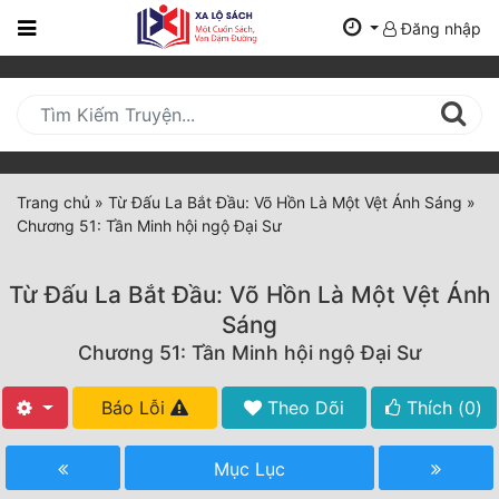
Đăng nhập
Trang
Chủ
Mới
Cập
Nhật
Trang chủ
»
Từ Đấu La Bắt Đầu: Võ Hồn Là Một Vệt Ánh Sáng
»
(current)
Chương 51: Tần Minh hội ngộ Đại Sư
BXH
Thể Loại
Từ Đấu La Bắt Đầu: Võ Hồn Là Một Vệt Ánh
Sáng
Chương 51: Tần Minh hội ngộ Đại Sư
Tất Cả
Truyện Mới Ra
Báo Lỗi
Theo Dõi
Thích (
0
)
Hoàn Thành
Mục Lục