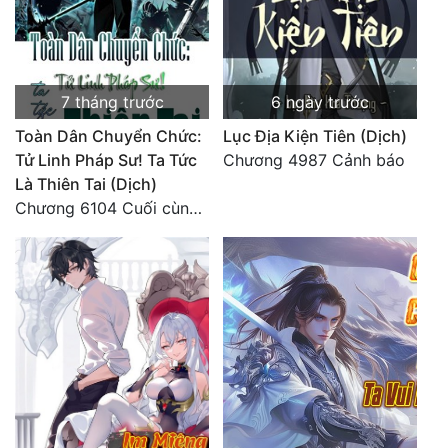
Tu Chân
Tu Tiên
7 tháng trước
6 ngày trước
Tội Phạm
Toàn Dân Chuyển Chức:
Lục Địa Kiện Tiên (Dịch)
Vô Địch
Tử Linh Pháp Sư! Ta Tức
Chương 4987 Cảnh báo
Võ Hiệp
Là Thiên Tai (Dịch)
Chương 6104 Cuối cùng (HẾT)
Võng Du
Xuyên Không
Xuyên Nhanh
Xuyên Sách
Xuyên Thư
Điền Văn