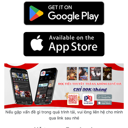
Mưu Mô
Mạt Thế
Mỹ Thực
Ngôn Tình
Ngược
Nữ Cường
Nữ Phụ
Phong Thủy - Tâm Linh
Phương Tây
Nếu gặp vấn đề gì trong quá trình tải, vui lòng liên hệ cho mình
Phản Phái
qua link sau nhé
Quan Trường