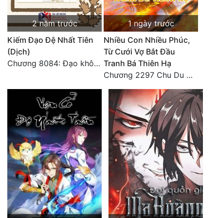
Đẹp
2 năm trước
1 ngày trước
Đẹp Hiệp
Kiếm Đạo Đệ Nhất Tiên
Nhiều Con Nhiều Phúc,
(Dịch)
Từ Cưới Vợ Bắt Đầu
Chương 8084: Đạo không bờ bến (Đại kết cục) (10)
Tranh Bá Thiên Hạ
Tính Cách Nhân Vật :
Chương 2297 Chu Du Du mang thai
Cơ Trí
Sát Phạt Quyết Đoán
Vô Sỉ
Điềm Đạm