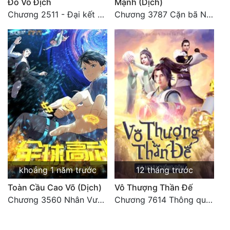
Đó Vô Địch
Mạnh (Dịch)
Chương 2511 - Đại kết cục, Phiên ngoại thiên: Chư thiên quy nhất giới, vĩnh hằng thế giới. Hết!
Chương 3787 Cặn bã Nam Thiên Đạo
khoảng 1 năm trước
12 tháng trước
Toàn Cầu Cao Võ (Dịch)
Vô Thượng Thần Đế
Chương 3560 Nhân Vương trở về - END
Chương 7614 Thông quan ban thưởng, Ngục Hải Yên Thần Quang