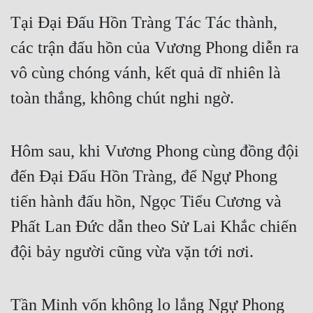
Cổ Đại
Tại Đại Đấu Hồn Tràng Tác Tác thành,
Du Hí
các trận đấu hồn của Vương Phong diễn ra
Dã Sử
vô cùng chóng vánh, kết quả dĩ nhiên là
Dị Giới
toàn thắng, không chút nghi ngờ.
Dị Năng
Hôm sau, khi Vương Phong cùng đồng đội
Gia Đấu
đến Đại Đấu Hồn Tràng, để Ngự Phong
Góc Nhìn Nam
tiến hành đấu hồn, Ngọc Tiểu Cương và
Góc Nhìn Nữ
Phất Lan Đức dẫn theo Sử Lai Khắc chiến
Huyền Huyễn
đội bảy người cũng vừa vặn tới nơi.
Huyền Nghi
Huyền Ảo
Tần Minh vốn không lo lắng Ngự Phong