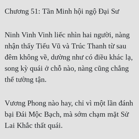
Free
Chương 51: Tần Minh hội ngộ Đại Sư
Hậu Cung
Ninh Vinh Vinh liếc nhìn hai người, nàng
Truyện Convert
nhận thấy Tiểu Vũ và Trúc Thanh từ sau
Truyện Dịch
đêm không về, dường như có điều khác lạ,
Truyện Nhập Môn
song kỳ quái ở chỗ nào, nàng cũng chẳng
Truyện ngắn
thể tường tận.
Xa Lộ Dịch
Vương Phong nào hay, chỉ vì một lần đánh
Cung Đấu
bại Đái Mộc Bạch, mà sớm chạm mặt Sử
Cạnh Kỹ
Lai Khắc thất quái.
Cổ Tiên Hiệp