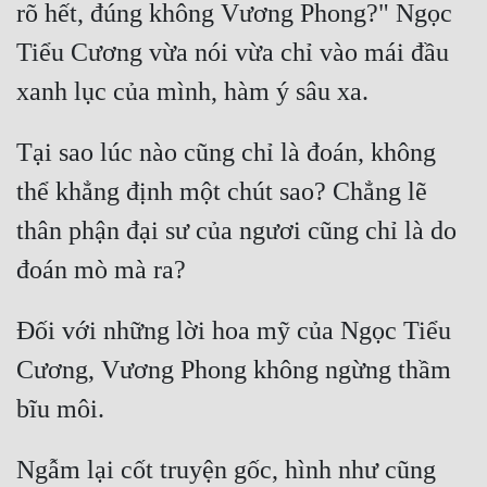
rõ hết, đúng không Vương Phong?" Ngọc 
Đô Thị
Tiểu Cương vừa nói vừa chỉ vào mái đầu 
Đông Phương
Đông Phương Huyền Huyễn
Đồng Nhân
Tại sao lúc nào cũng chỉ là đoán, không 
thể khẳng định một chút sao? Chẳng lẽ 
Cẩu Đạo Trường Sinh
thân phận đại sư của ngươi cũng chỉ là do 
Ngự Thú
Truyện Nam
Đối với những lời hoa mỹ của Ngọc Tiểu 
Truyện Nữ
Cương, Vương Phong không ngừng thầm 
Vô Địch Lưu
Xây Dựng Thế Lực
Ngẫm lại cốt truyện gốc, hình như cũng 
Đam Mỹ