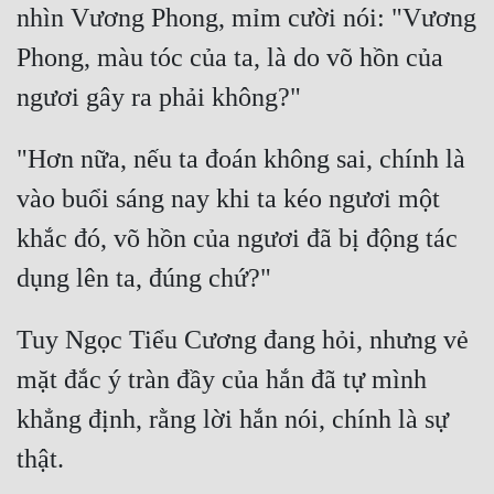
nhìn Vương Phong, mỉm cười nói: "Vương 
Quân Sự
Phong, màu tóc của ta, là do võ hồn của 
Sảng Văn
Sắc
"Hơn nữa, nếu ta đoán không sai, chính là 
Sủng
vào buổi sáng nay khi ta kéo ngươi một 
Thanh Xuân
khắc đó, võ hồn của ngươi đã bị động tác 
Tiên Hiệp
Tiểu Thuyết
Tuy Ngọc Tiểu Cương đang hỏi, nhưng vẻ 
Trinh Thám
mặt đắc ý tràn đầy của hắn đã tự mình 
Triều Đấu
khẳng định, rằng lời hắn nói, chính là sự 
Trùng Sinh
Trọng Sinh