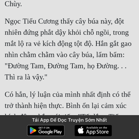
Ngọc Tiểu Cương thấy cây búa này, đột 
nhiên đứng phắt dậy khỏi chỗ ngồi, trong 
mắt lộ ra vẻ kích động tột độ. Hắn gắt gao 
nhìn chằm chằm vào cây búa, lẩm bẩm: 
"Đường Tam, Đường Tam, họ Đường. . . 
Có hắn, lý luận của mình nhất định có thể 
trở thành hiện thực. Bình ổn lại cảm xúc 
kích động, hắn nói tiếp: "Tốt lắm, Tiểu 
Tải App Để Đọc Truyện Sớm Nhất
Tam, con hãy thu võ hồn lại đi. Con phải 