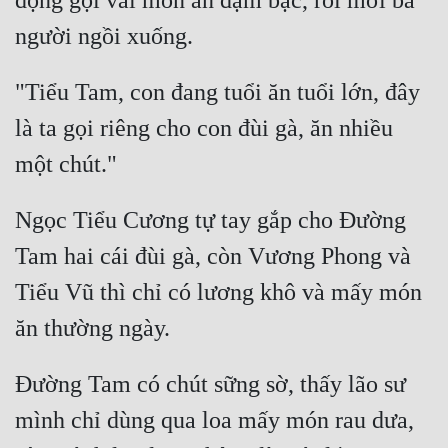
động gọi vài món ăn đạm bạc, rồi mời ba 
Hài Hước
Hệ Thống
Học Đường
"Tiểu Tam, con đang tuổi ăn tuổi lớn, đây 
là ta gọi riêng cho con đùi gà, ăn nhiều 
Khoa Huyễn
Khoa Huyễn Không Gian
Kinh Dị
Ngọc Tiểu Cương tự tay gắp cho Đường 
Kiếm Hiệp
Tam hai cái đùi gà, còn Vương Phong và 
Kỳ Huyễn
Tiểu Vũ thì chỉ có lương khô và mấy món 
Kỳ Ảo
Linh Dị
Đường Tam có chút sững sờ, thấy lão sư 
Làm Giàu
mình chỉ dùng qua loa mấy món rau dưa, 
Lịch Sử