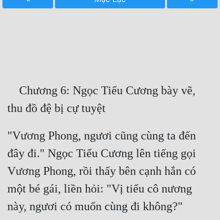
Free
Hậu Cung
Truyện Convert
Truyện Dịch
    Chương 6: Ngọc Tiểu Cương bày vẽ, 
Truyện Nhập Môn
Truyện ngắn
Xa Lộ Dịch
"Vương Phong, ngươi cũng cùng ta đến 
đây đi." Ngọc Tiểu Cương lên tiếng gọi 
Cung Đấu
Vương Phong, rồi thấy bên cạnh hắn có 
một bé gái, liền hỏi: "Vị tiểu cô nương 
Cạnh Kỹ
Cổ Tiên Hiệp