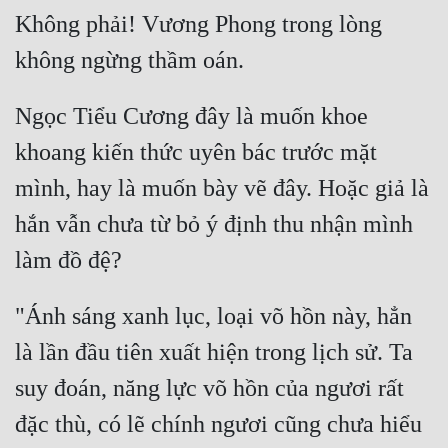
Không phải! Vương Phong trong lòng 
Tu Chân
Tu Tiên
Tội Phạm
Ngọc Tiểu Cương đây là muốn khoe 
Vô Địch
khoang kiến thức uyên bác trước mặt 
Võ Hiệp
mình, hay là muốn bày vẽ đây. Hoặc giả là 
hắn vẫn chưa từ bỏ ý định thu nhận mình 
Võng Du
Xuyên Không
Xuyên Nhanh
"Ánh sáng xanh lục, loại võ hồn này, hẳn 
Xuyên Sách
là lần đầu tiên xuất hiện trong lịch sử. Ta 
Xuyên Thư
suy đoán, năng lực võ hồn của ngươi rất 
đặc thù, có lẽ chính ngươi cũng chưa hiểu 
Điền Văn