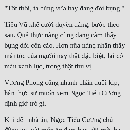
Cổ Đại
Du Hí
Tiểu Vũ khẽ cười duyên dáng, bước theo 
Dã Sử
sau. Quả thực nàng cũng đang cảm thấy 
Dị Giới
bụng đói cồn cào. Hơn nữa nàng nhận thấy 
Dị Năng
mái tóc của người này thật đặc biệt, lại có 
Gia Đấu
Góc Nhìn Nam
Vương Phong cũng nhanh chân đuổi kịp, 
Góc Nhìn Nữ
hắn thực sự muốn xem Ngọc Tiểu Cương 
Huyền Huyễn
Huyền Nghi
Khi đến nhà ăn, Ngọc Tiểu Cương chủ 
Huyền Ảo