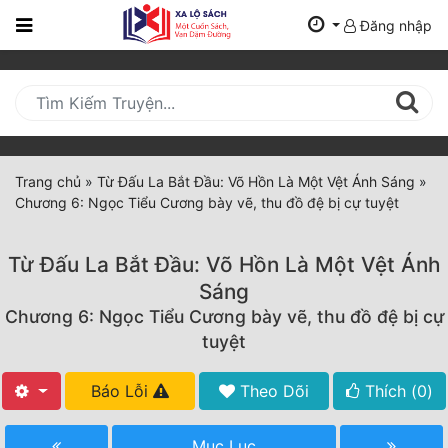
Đăng nhập
Trang
Chủ
Mới
Cập
Nhật
Trang chủ
»
Từ Đấu La Bắt Đầu: Võ Hồn Là Một Vệt Ánh Sáng
»
(current)
Chương 6: Ngọc Tiểu Cương bày vẽ, thu đồ đệ bị cự tuyệt
BXH
Thể Loại
Từ Đấu La Bắt Đầu: Võ Hồn Là Một Vệt Ánh
Sáng
Chương 6: Ngọc Tiểu Cương bày vẽ, thu đồ đệ bị cự
Tất Cả
tuyệt
Truyện Mới Ra
Báo Lỗi
Theo Dõi
Thích (
0
)
Hoàn Thành
Mục Lục