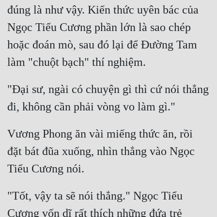
đúng là như vậy. Kiến thức uyên bác của 
Đẹp
Ngọc Tiểu Cương phần lớn là sao chép 
Đẹp Hiệp
hoặc đoán mò, sau đó lại để Đường Tam 
Tính Cách Nhân Vật :
Cơ Trí
"Đại sư, ngài có chuyện gì thì cứ nói thẳng 
Sát Phạt Quyết Đoán
Vô Sỉ
Vương Phong ăn vài miếng thức ăn, rồi 
Điềm Đạm
đặt bát đũa xuống, nhìn thẳng vào Ngọc 
"Tốt, vậy ta sẽ nói thẳng." Ngọc Tiểu 
Cương vốn dĩ rất thích những đứa trẻ 