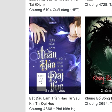
Tai (Dịch)
Chương 6104 Cuối cùng (HẾT)
2 năm trước
2 năm 
Bắt Đầu Làm Thần Hào Từ Sau
Khủng Bố Sống L
Khi Thi Đại Học
Chương 4868 - Phổ biến Hạ Quốc tệ!