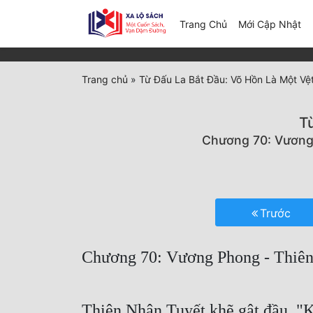
(c
Trang Chủ
Mới Cập Nhật
Trang chủ
»
Từ Đấu La Bắt Đầu: Võ Hồn Là Một Vệ
T
Chương 70: Vương 
Trước
Chương 70: Vương Phong - Thiên
Thiên Nhận Tuyết khẽ gật đầu, "K