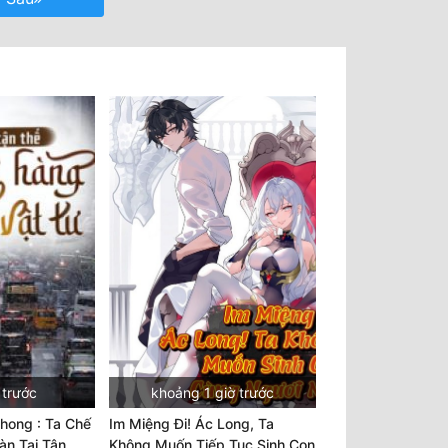
 trước
khoảng 1 giờ trước
hong : Ta Chế
Im Miệng Đi! Ác Long, Ta
àn Tại Tận
Không Muốn Tiếp Tục Sinh Con