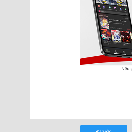
Nếu g
Trước