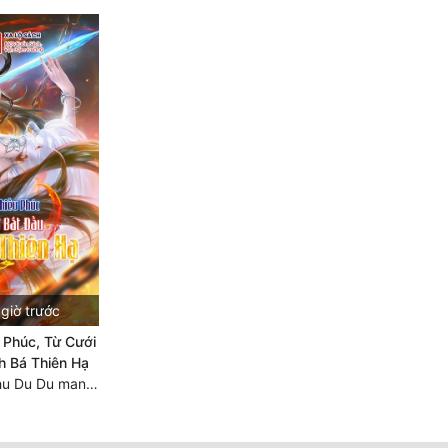
giờ trước
 Phúc, Từ Cưới
h Bá Thiên Hạ
Chương 2297 Chu Du Du mang thai