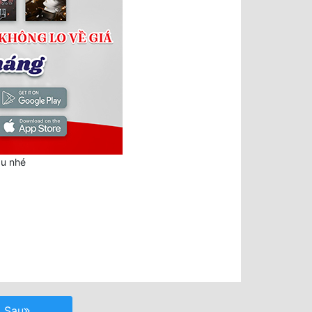
au nhé
Sau