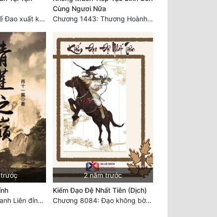
Cùng Ngươi Nữa
Chương 3749 Thế Đao xuất kích
Chương 1443: Thương Hoành Vạn Vật (Cuối cùng)
 trước
2 năm trước
ỉnh
Kiếm Đạo Đệ Nhất Tiên (Dịch)
Chương 7344 Thanh Liên đỉnh (Đại kết cục) (2) HẾT.
Chương 8084: Đạo không bờ bến (Đại kết cục) (10)