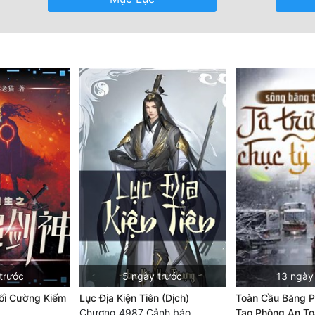
trước
5 ngày trước
13 ngày
Tối Cường Kiếm
Lục Địa Kiện Tiên (Dịch)
Toàn Cầu Băng P
Chương 4987 Cảnh báo
Tạo Phòng An To