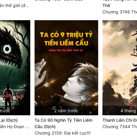
Chương 4728: Tân thế giới (đại kết cục) (10)
Thế
trước
2 năm trước
4 tháng
ại (Dịch)
Ta Có 90 Nghìn Tỷ Tiền Liếm
Thanh Liên Chi Đ
Chương 3694: Tiễn Họ Đoạn Đường Cuối - Hoàn
Cẩu (Dịch)
Chương 2156: Đại kết cục!!!