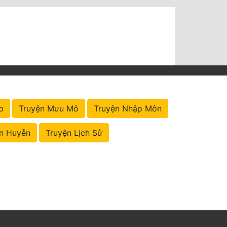
p
Truyện Mưu Mô
Truyện Nhập Môn
n Huyễn
Truyện Lịch Sử