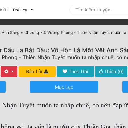
urrent)
BXH
Thể Loại
t Ánh Sáng
»
Chương 70: Vương Phong - Thiên Nhận Tuyết muốn ta 
ừ Đấu La Bắt Đầu: Võ Hồn Là Một Vệt Ánh Sá
Phong - Thiên Nhận Tuyết muốn ta nhập chuế, có 
Báo Lỗi
Theo Dõi
Thích (
0
)
Mục Lục
 Nhận Tuyết muốn ta nhập chuế, có nên đáp 
hông sai, ta vốn là người của Thiên Gia, thâ