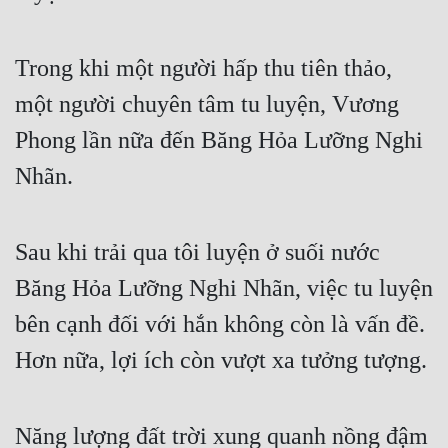
Cổ Đại
Du Hí
Trong khi một người hấp thu tiên thảo,
Dã Sử
một người chuyên tâm tu luyện, Vương
Dị Giới
Phong lần nữa đến Băng Hỏa Lưỡng Nghi
Nhãn.
Dị Năng
Gia Đấu
Sau khi trải qua tôi luyện ở suối nước
Góc Nhìn Nam
Băng Hỏa Lưỡng Nghi Nhãn, việc tu luyện
Góc Nhìn Nữ
bên cạnh đối với hắn không còn là vấn đề.
Huyền Huyễn
Hơn nữa, lợi ích còn vượt xa tưởng tượng.
Huyền Nghi
Huyền Ảo
Năng lượng đất trời xung quanh nồng đậm