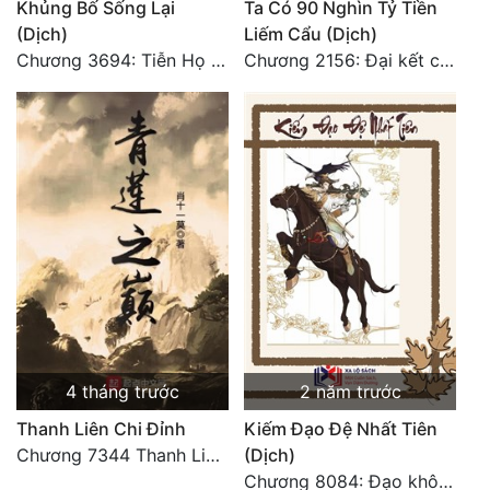
Khủng Bố Sống Lại
Ta Có 90 Nghìn Tỷ Tiền
(Dịch)
Liếm Cẩu (Dịch)
Chương 3694: Tiễn Họ Đoạn Đường Cuối - Hoàn
Chương 2156: Đại kết cục!!!
4 tháng trước
2 năm trước
Thanh Liên Chi Đỉnh
Kiếm Đạo Đệ Nhất Tiên
Chương 7344 Thanh Liên đỉnh (Đại kết cục) (2) HẾT.
(Dịch)
Chương 8084: Đạo không bờ bến (Đại kết cục) (10)