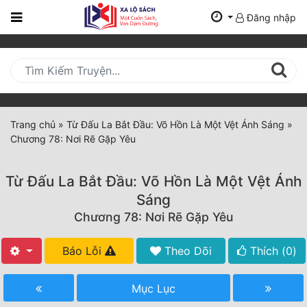
Đăng nhập
Trang
Chủ
Mới
Cập
Nhật
Trang chủ
»
Từ Đấu La Bắt Đầu: Võ Hồn Là Một Vệt Ánh Sáng
»
(current)
Chương 78: Nơi Rẽ Gặp Yêu
BXH
Thể Loại
Từ Đấu La Bắt Đầu: Võ Hồn Là Một Vệt Ánh
Sáng
Chương 78: Nơi Rẽ Gặp Yêu
Tất Cả
Truyện Mới Ra
Báo Lỗi
Theo Dõi
Thích (
0
)
Hoàn Thành
Mục Lục