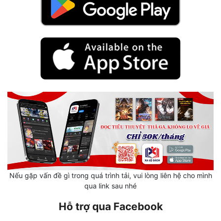
Mưu Mô
Mạt Thế
Mỹ Thực
Ngôn Tình
Ngược
Nữ Cường
Nữ Phụ
Phong Thủy - Tâm Linh
Nếu gặp vấn đề gì trong quá trình tải, vui lòng liên hệ cho mình
Phương Tây
qua link sau nhé
Phản Phái
Hỗ trợ qua Facebook
Quan Trường