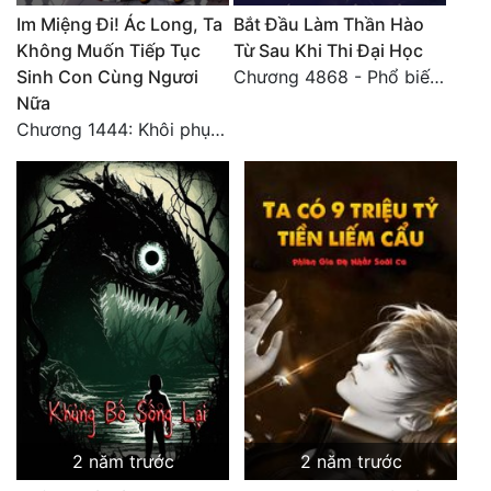
Im Miệng Đi! Ác Long, Ta
Bắt Đầu Làm Thần Hào
Đẹp
Không Muốn Tiếp Tục
Từ Sau Khi Thi Đại Học
Sinh Con Cùng Ngươi
Chương 4868 - Phổ biến Hạ Quốc tệ!
Đẹp Hiệp
Nữa
Chương 1444: Khôi phục quỹ đạo
Tính Cách Nhân Vật :
Cơ Trí
Sát Phạt Quyết Đoán
Vô Sỉ
Điềm Đạm
2 năm trước
2 năm trước