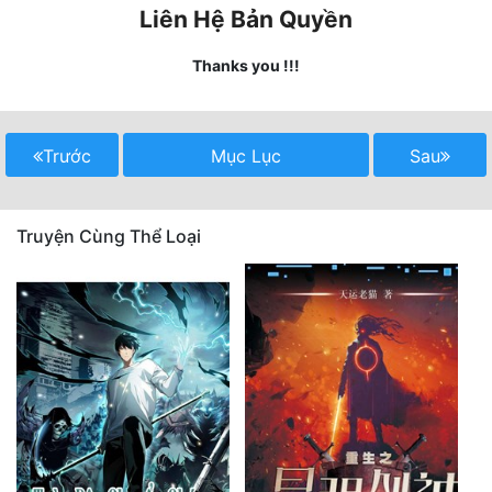
Liên Hệ Bản Quyền
Quân Sự
Thanks you !!!
Sảng Văn
Sắc
Trước
Mục Lục
Sau
Sủng
Thanh Xuân
Truyện Cùng Thể Loại
Tiên Hiệp
Tiểu Thuyết
Trinh Thám
Triều Đấu
Trùng Sinh
Trọng Sinh