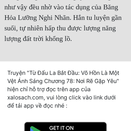
Hài Hước
như vậy đều nhờ vào tác dụng của Băng
Hệ Thống
Hỏa Lưỡng Nghi Nhãn. Hắn tu luyện gần
Học Đường
suối, tự nhiên hấp thu được lượng năng
Khoa Huyễn
lượng đất trời khổng lồ.
Khoa Huyễn Không Gian
Kinh Dị
Truyện "Từ Đấu La Bắt Đầu: Võ Hồn Là Một
Kiếm Hiệp
Vệt Ánh Sáng Chương 78: Nơi Rẽ Gặp Yêu"
Kỳ Huyễn
hiện chỉ hỗ trợ đọc trên app của
Kỳ Ảo
xalosach.com, vui lòng click vào link dưới
để tải app về đọc nhé :
Linh Dị
Làm Giàu
Lịch Sử