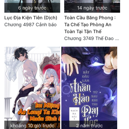
Đô Thị
6 ngày trước
14 ngày trước
Đông Phương
Lục Địa Kiện Tiên (Dịch)
Toàn Cầu Băng Phong :
Chương 4987 Cảnh báo
Ta Chế Tạo Phòng An
Đông Phương Huyền Huyễn
Toàn Tại Tận Thế
Chương 3749 Thế Đao xuất kích
Đồng Nhân
Cẩu Đạo Trường Sinh
Ngự Thú
Truyện Nam
Truyện Nữ
Vô Địch Lưu
Xây Dựng Thế Lực
khoảng 10 giờ trước
2 năm trước
Đam Mỹ