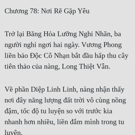
Free
Chương 78: Nơi Rẽ Gặp Yêu
Hậu Cung
Trở lại Băng Hỏa Lưỡng Nghi Nhãn, ba
Truyện Convert
người nghỉ ngơi hai ngày. Vương Phong
Truyện Dịch
liền bảo Độc Cô Nhạn bắt đầu hấp thu cây
Truyện Nhập Môn
tiên thảo của nàng, Long Thiệt Vẫn.
Truyện ngắn
Xa Lộ Dịch
Về phần Diệp Linh Linh, nàng nhận thấy
nơi đây năng lượng đất trời vô cùng nồng
Cung Đấu
đậm, tốc độ tu luyện so với trước kia
Cạnh Kỹ
nhanh hơn nhiều, liền đắm mình trong tu
Cổ Tiên Hiệp
luyện.