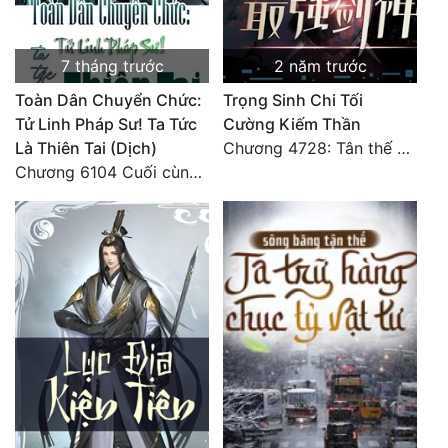
Tu Chân
Tu Tiên
7 tháng trước
2 năm trước
Toàn Dân Chuyển Chức:
Trọng Sinh Chi Tối
Tội Phạm
Tử Linh Pháp Sư! Ta Tức
Cường Kiếm Thần
Vô Địch
Là Thiên Tai (Dịch)
Chương 4728: Tân thế giới (đại kết cục) (10)
Chương 6104 Cuối cùng (HẾT)
Võ Hiệp
Võng Du
Xuyên Không
Xuyên Nhanh
Xuyên Sách
Xuyên Thư
Điền Văn