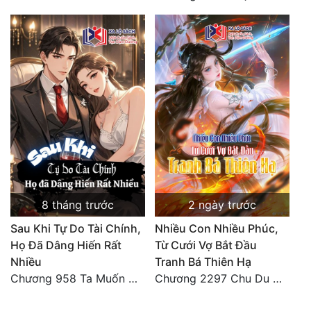
8 tháng trước
2 ngày trước
Sau Khi Tự Do Tài Chính,
Nhiều Con Nhiều Phúc,
Họ Đã Dâng Hiến Rất
Từ Cưới Vợ Bắt Đầu
Nhiều
Tranh Bá Thiên Hạ
Chương 958 Ta Muốn Cùng Các Cô Vĩnh Viễn Ở Bên Nhau (2) Hết
Chương 2297 Chu Du Du mang thai