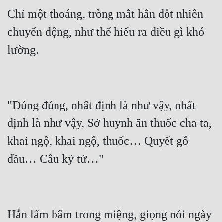
Cổ Đại
Chỉ một thoáng, tròng mắt hắn đột nhiên 
Du Hí
chuyển động, như thể hiểu ra điều gì khó 
Dã Sử
Dị Giới
Dị Năng
"Đúng đúng, nhất định là như vậy, nhất 
Gia Đấu
định là như vậy, Sở huynh ăn thuốc cha ta, 
Góc Nhìn Nam
khai ngộ, khai ngộ, thuốc… Quyết gỗ 
Góc Nhìn Nữ
Huyền Huyễn
Huyền Nghi
Huyền Ảo
Hắn lẩm bẩm trong miệng, giọng nói ngày 