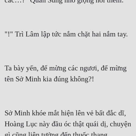
Đô Thị
Đông Phương
Đông Phương Huyền Huyễn
Đồng Nhân
Cẩu Đạo Trường Sinh
Ta bày yến, để mừng các ngươi, để mừng 
Ngự Thú
Truyện Nam
Truyện Nữ
Vô Địch Lưu
Sở Minh khóe mắt hiện lên vẻ bất đắc dĩ, 
Hoàng Lục này đầu óc thật quái dị, chuyện 
Xây Dựng Thế Lực
Đam Mỹ