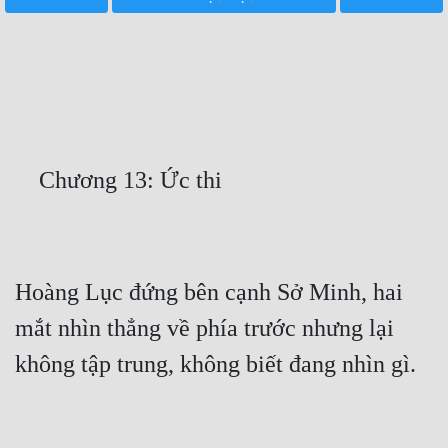
Free
Hậu Cung
Truyện Convert
Truyện Dịch
Truyện Nhập Môn
Truyện ngắn
Xa Lộ Dịch
Hoàng Lục đứng bên cạnh Sở Minh, hai 
mắt nhìn thẳng về phía trước nhưng lại 
Cung Đấu
Cạnh Kỹ
Cổ Tiên Hiệp