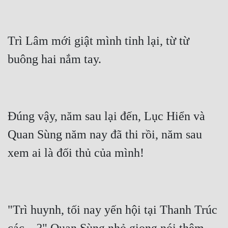
Tu Chân
Tu Tiên
Trì Lâm mới giật mình tỉnh lại, từ từ 
Tội Phạm
Vô Địch
Võ Hiệp
Võng Du
Đúng vậy, năm sau lại đến, Lục Hiển và 
Quan Sùng năm nay đã thi rồi, năm sau 
Xuyên Không
Xuyên Nhanh
Xuyên Sách
Xuyên Thư
"Trì huynh, tối nay yến hội tại Thanh Trúc 
Điền Văn