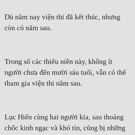
Mưu Mô
Dù năm nay viện thi đã kết thúc, nhưng 
Mạt Thế
Mỹ Thực
Ngôn Tình
Ngược
Trong số các thiếu niên này, không ít 
người chưa đến mười sáu tuổi, vẫn có thể 
Nữ Cường
Nữ Phụ
Phong Thủy - Tâm Linh
Phương Tây
Lục Hiển cùng hai người kia, sau thoáng 
Phản Phái
chốc kinh ngạc và khó tin, cũng bị những 
Quan Trường