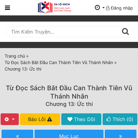
Đăng nhập
Trang
Chủ
Mới
Cập
Nhật
Trang chủ
»
(current)
Từ Đọc Sách Bắt Đầu Can Thành Tiên Vũ Thánh Nhân
»
BXH
Chương 13: Ức thi
Thể Loại
Từ Đọc Sách Bắt Đầu Can Thành Tiên Vũ
Thánh Nhân
Tất Cả
Chương 13: Ức thi
Truyện Mới Ra
Báo Lỗi
Theo Dõi
Thích (
0
)
Hoàn Thành
Mục Lục