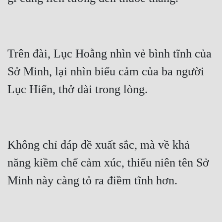
Đẹp
Đẹp Hiệp
Trên đài, Lục Hoằng nhìn vẻ bình tĩnh của 
Tính Cách Nhân Vật :
Sở Minh, lại nhìn biểu cảm của ba người 
Cơ Trí
Sát Phạt Quyết Đoán
Vô Sỉ
Không chỉ đáp đề xuất sắc, mà về khả 
Điềm Đạm
năng kiềm chế cảm xúc, thiếu niên tên Sở 