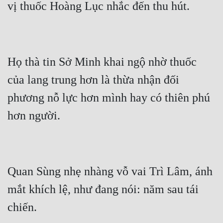
Quân Sự
Sảng Văn
Sắc
Họ thà tin Sở Minh khai ngộ nhờ thuốc 
Sủng
của lang trung hơn là thừa nhận đối 
Thanh Xuân
phương nỗ lực hơn mình hay có thiên phú 
Tiên Hiệp
Tiểu Thuyết
Trinh Thám
Quan Sùng nhẹ nhàng vỗ vai Trì Lâm, ánh 
Triều Đấu
mắt khích lệ, như đang nói: năm sau tái 
Trùng Sinh
Trọng Sinh