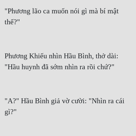
Đô Thị
"Phương lão ca muốn nói gì mà bí mật 
Đông Phương
Đông Phương Huyền Huyễn
Đồng Nhân
Phương Khiếu nhìn Hầu Bình, thở dài: 
Cẩu Đạo Trường Sinh
Ngự Thú
Truyện Nam
Truyện Nữ
"A?" Hầu Bình giả vờ cười: "Nhìn ra cái 
Vô Địch Lưu
Xây Dựng Thế Lực
Đam Mỹ