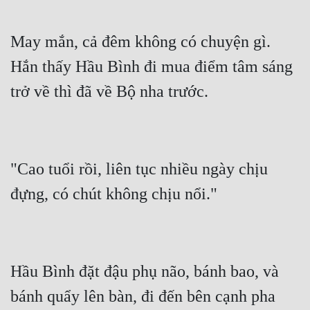
Hài Hước
Hệ Thống
May mắn, cả đêm không có chuyện gì. 
Học Đường
Hắn thấy Hầu Bình đi mua điểm tâm sáng 
Khoa Huyễn
Khoa Huyễn Không Gian
Kinh Dị
"Cao tuổi rồi, liên tục nhiều ngày chịu 
Kiếm Hiệp
Kỳ Huyễn
Kỳ Ảo
Linh Dị
Hầu Bình đặt đậu phụ não, bánh bao, và 
Làm Giàu
bánh quẩy lên bàn, đi đến bên cạnh pha 
Lịch Sử