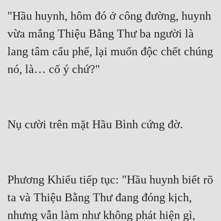
"Hầu huynh, hôm đó ở công đường, huynh 
Đẹp
vừa mắng Thiệu Bằng Thư ba người là 
Đẹp Hiệp
lang tâm cẩu phế, lại muốn độc chết chúng 
Tính Cách Nhân Vật :
Cơ Trí
Sát Phạt Quyết Đoán
Vô Sỉ
Điềm Đạm
Phương Khiếu tiếp tục: "Hầu huynh biết rõ 
ta và Thiệu Bằng Thư đang đóng kịch, 
nhưng vẫn làm như không phát hiện gì, 