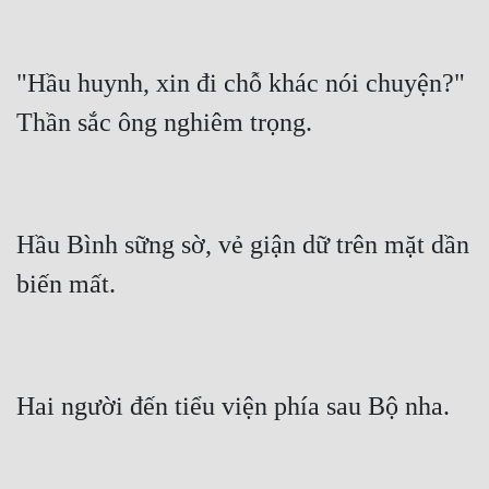
Tu Chân
Tu Tiên
"Hầu huynh, xin đi chỗ khác nói chuyện?" 
Tội Phạm
Vô Địch
Võ Hiệp
Hầu Bình sững sờ, vẻ giận dữ trên mặt dần 
Võng Du
Xuyên Không
Xuyên Nhanh
Xuyên Sách
Xuyên Thư
Điền Văn