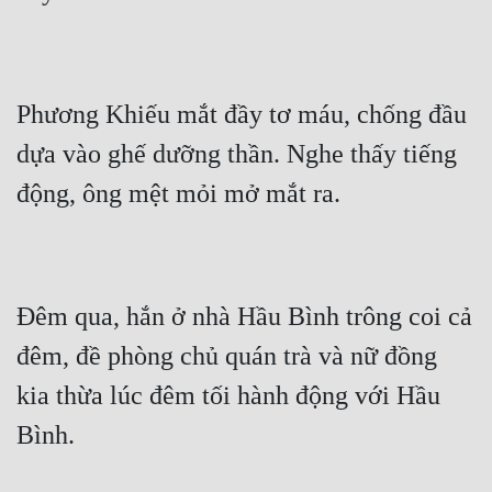
Cổ Đại
Du Hí
Dã Sử
Phương Khiếu mắt đầy tơ máu, chống đầu 
Dị Giới
dựa vào ghế dưỡng thần. Nghe thấy tiếng 
Dị Năng
Gia Đấu
Góc Nhìn Nam
Đêm qua, hắn ở nhà Hầu Bình trông coi cả 
Góc Nhìn Nữ
đêm, đề phòng chủ quán trà và nữ đồng 
Huyền Huyễn
kia thừa lúc đêm tối hành động với Hầu 
Huyền Nghi
Huyền Ảo