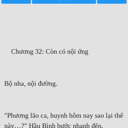
Free
Hậu Cung
Truyện Convert
Truyện Dịch
Truyện Nhập Môn
Truyện ngắn
Xa Lộ Dịch
Cung Đấu
Cạnh Kỹ
"Phương lão ca, huynh hôm nay sao lại thế 
Cổ Tiên Hiệp