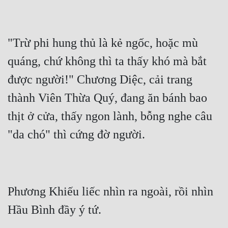
Quân Sự
Sảng Văn
"Trừ phi hung thủ là kẻ ngốc, hoặc mù 
Sắc
quáng, chứ không thì ta thấy khó mà bắt 
Sủng
được người!" Chương Diệc, cải trang 
thành Viên Thừa Quý, đang ăn bánh bao 
Thanh Xuân
thịt ở cửa, thấy ngon lành, bỗng nghe câu 
Tiên Hiệp
Tiểu Thuyết
Trinh Thám
Triều Đấu
Phương Khiếu liếc nhìn ra ngoài, rồi nhìn 
Trùng Sinh
Trọng Sinh