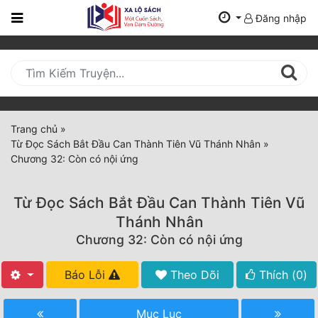
Đăng nhập
Trang
Chủ
Mới
Cập
Nhật
Trang chủ
»
(current)
Từ Đọc Sách Bắt Đầu Can Thành Tiên Vũ Thánh Nhân
»
BXH
Chương 32: Còn có nội ứng
Thể Loại
Từ Đọc Sách Bắt Đầu Can Thành Tiên Vũ
Thánh Nhân
Tất Cả
Chương 32: Còn có nội ứng
Truyện Mới Ra
Báo Lỗi
Theo Dõi
Thích (
0
)
Hoàn Thành
Mục Lục