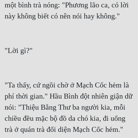
một bình trà nóng: "Phương lão ca, có lời 
Mưu Mô
Mạt Thế
Mỹ Thực
Ngôn Tình
Ngược
Nữ Cường
"Ta thấy, cứ ngồi chờ ở Mạch Cốc hẻm là 
Nữ Phụ
phí thời gian." Hầu Bình đột nhiên giận dữ 
Phong Thủy - Tâm Linh
nói: "Thiệu Bằng Thư ba người kia, mỗi 
Phương Tây
chiều đều mặc bộ đồ da chó kia, đi uống 
Phản Phái
Quan Trường