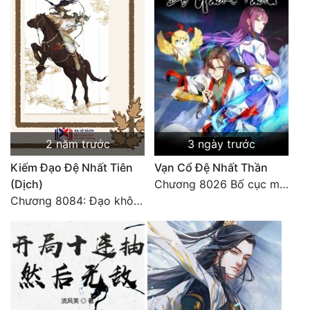
Tu Chân
Tu Tiên
Tội Phạm
Vô Địch
Võ Hiệp
2 năm trước
3 ngày trước
Võng Du
Kiếm Đạo Đệ Nhất Tiên
Vạn Cổ Đệ Nhất Thần
Xuyên Không
(Dịch)
Chương 8026 Bố cục mới
Chương 8084: Đạo không bờ bến (Đại kết cục) (10)
Xuyên Nhanh
Xuyên Sách
Xuyên Thư
Điền Văn