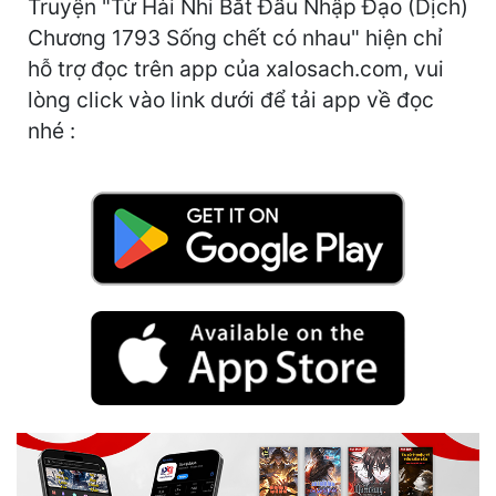
Truyện "Từ Hài Nhi Bắt Đầu Nhập Đạo (Dịch)
Hài Hước
Chương 1793 Sống chết có nhau" hiện chỉ
Hệ Thống
hỗ trợ đọc trên app của xalosach.com, vui
Học Đường
lòng click vào link dưới để tải app về đọc
nhé :
Khoa Huyễn
Khoa Huyễn Không Gian
Kinh Dị
Kiếm Hiệp
Kỳ Huyễn
Kỳ Ảo
Linh Dị
Làm Giàu
Lịch Sử