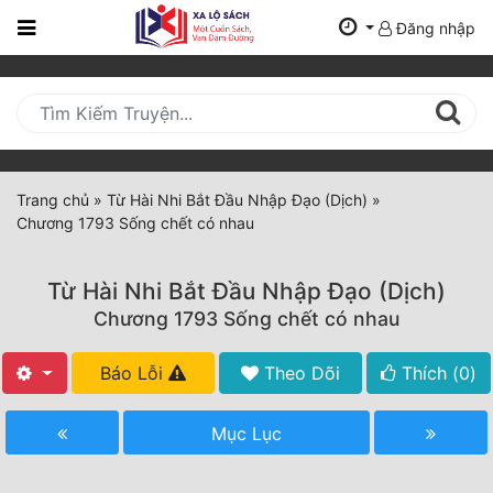
Đăng nhập
Trang
Chủ
Mới
Cập
Nhật
Trang chủ
»
Từ Hài Nhi Bắt Đầu Nhập Đạo (Dịch)
»
(current)
Chương 1793 Sống chết có nhau
BXH
Thể Loại
Từ Hài Nhi Bắt Đầu Nhập Đạo (Dịch)
Chương 1793 Sống chết có nhau
Tất Cả
Báo Lỗi
Theo Dõi
Thích (
0
)
Truyện Mới Ra
Mục Lục
Hoàn Thành