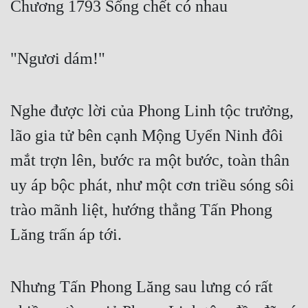
Chương 1793 Sống chết có nhau
Free
Hậu Cung
"Ngươi dám!"
Truyện Convert
Truyện Dịch
Nghe được lời của Phong Linh tộc trưởng,
Truyện Nhập Môn
lão gia tử bên cạnh Mộng Uyển Ninh đôi
mắt trợn lên, bước ra một bước, toàn thân
Truyện ngắn
uy áp bộc phát, như một cơn triều sóng sôi
Xa Lộ Dịch
trào mãnh liệt, hướng thẳng Tấn Phong
Lăng trấn áp tới.
Cung Đấu
Cạnh Kỹ
Nhưng Tấn Phong Lăng sau lưng có rất
Cổ Tiên Hiệp