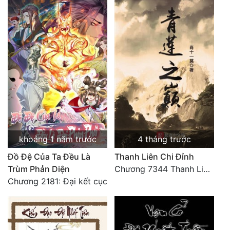
Quân Sự
Sảng Văn
Sắc
Sủng
Thanh Xuân
Tiên Hiệp
khoảng 1 năm trước
4 tháng trước
Tiểu Thuyết
Đồ Đệ Của Ta Đều Là
Thanh Liên Chi Đỉnh
Trinh Thám
Trùm Phản Diện
Chương 7344 Thanh Liên đỉnh (Đại kết cục) (2) HẾT.
Triều Đấu
Chương 2181: Đại kết cục
Trùng Sinh
Trọng Sinh