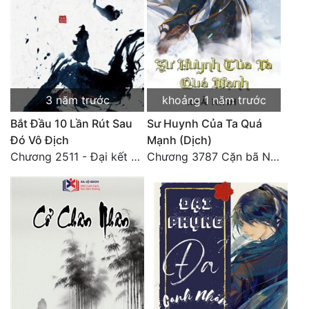
Đô Thị
Đông Phương
Đông Phương Huyền Huyễn
Đồng Nhân
3 năm trước
khoảng 1 năm trước
Bắt Đầu 10 Lần Rút Sau
Sư Huynh Của Ta Quá
Đó Vô Địch
Mạnh (Dịch)
Cẩu Đạo Trường Sinh
Chương 2511 - Đại kết cục, Phiên ngoại thiên: Chư thiên quy nhất giới, vĩnh hằng thế giới. Hết!
Chương 3787 Cặn bã Nam Thiên Đạo
Ngự Thú
Truyện Nam
Truyện Nữ
Vô Địch Lưu
Xây Dựng Thế Lực
Đam Mỹ