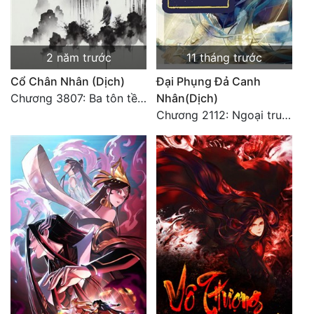
Đẹp
Đẹp Hiệp
2 năm trước
11 tháng trước
Cổ Chân Nhân (Dịch)
Đại Phụng Đả Canh
Tính Cách Nhân Vật :
Chương 3807: Ba tôn tề công Thiên Đình (2)
Nhân(Dịch)
Chương 2112: Ngoại truyện 3 - Tiệc mừng công
Cơ Trí
Sát Phạt Quyết Đoán
Vô Sỉ
Điềm Đạm