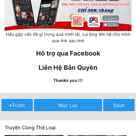
Mưu Mô
Mạt Thế
Nếu gặp vấn đề gì trong quá trình tải, vui lòng liên hệ cho mình
Mỹ Thực
qua link sau nhé
Ngôn Tình
Hỗ trợ qua Facebook
Ngược
Liên Hệ Bản Quyền
Nữ Cường
Thanks you !!!
Nữ Phụ
Phong Thủy - Tâm Linh
Trước
Mục Lục
Sau
Phương Tây
Phản Phái
Truyện Cùng Thể Loại
Quan Trường