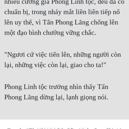
nhiều cường giả Phong Linh tộc, đều đã có
Cổ Đại
chuẩn bị, trong nháy mắt liền liên tiếp nổ
Du Hí
lên uy thế, vì Tấn Phong Lăng chống lên
Dã Sử
một đạo bình chướng vững chắc.
Dị Giới
Dị Năng
"Ngươi cứ việc tiến lên, những người còn
Gia Đấu
lại, những việc còn lại, giao cho ta!"
Góc Nhìn Nam
Góc Nhìn Nữ
Phong Linh tộc trưởng nhìn thấy Tấn
Phong Lăng dừng lại, lạnh giọng nói.
Huyền Huyễn
Huyền Nghi
Huyền Ảo