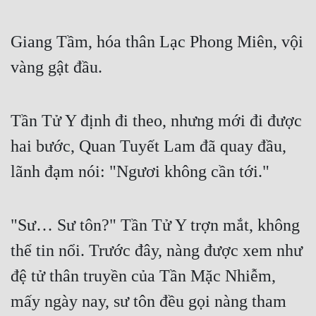
Cổ Đại
Du Hí
Giang Tầm, hóa thân Lạc Phong Miên, vội
vàng gật đầu.
Dã Sử
Dị Giới
Tần Tử Y định đi theo, nhưng mới đi được
Dị Năng
hai bước, Quan Tuyết Lam đã quay đầu,
Gia Đấu
lãnh đạm nói: "Ngươi không cần tới."
Góc Nhìn Nam
Góc Nhìn Nữ
"Sư… Sư tôn?" Tần Tử Y trợn mắt, không
Huyền Huyễn
thể tin nổi. Trước đây, nàng được xem như
Huyền Nghi
đệ tử thân truyền của Tần Mặc Nhiễm,
Huyền Ảo
mấy ngày nay, sư tôn đều gọi nàng tham