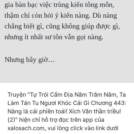
Hài Hước
gia bàn bạc việc trùng kiến tông môn,
Hệ Thống
thậm chí còn hỏi ý kiến nàng. Dù nàng
chẳng biết gì, cũng không giúp được gì,
Học Đường
nhưng ít nhất sư tôn vẫn gọi nàng.
Khoa Huyễn
Khoa Huyễn Không Gian
Nhưng bây giờ…
Kinh Dị
Kiếm Hiệp
Kỳ Huyễn
Truyện "Tự Trói Cấm Địa Năm Trăm Năm, Ta
Kỳ Ảo
Làm Tán Tu Ngươi Khóc Cái Gì Chương 443:
Linh Dị
Nàng là cái phiền toái! Xích Vân thần triều!
(2)" hiện chỉ hỗ trợ đọc trên app của
Làm Giàu
xalosach.com, vui lòng click vào link dưới
Lịch Sử