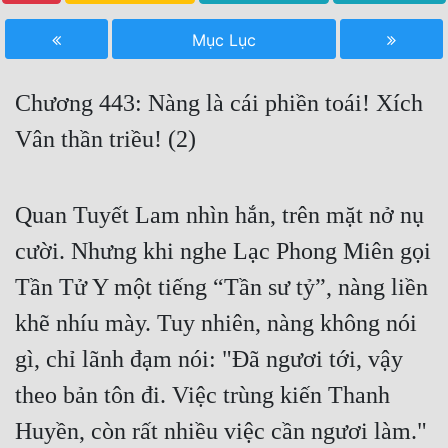
Free
Mục Lục
Hậu Cung
Chương 443: Nàng là cái phiền toái! Xích
Truyện Convert
Vân thần triều! (2)
Truyện Dịch
Truyện Nhập Môn
Quan Tuyết Lam nhìn hắn, trên mặt nở nụ
Truyện ngắn
cười. Nhưng khi nghe Lạc Phong Miên gọi
Xa Lộ Dịch
Tần Tử Y một tiếng “Tần sư tỷ”, nàng liền
khẽ nhíu mày. Tuy nhiên, nàng không nói
Cung Đấu
gì, chỉ lãnh đạm nói: "Đã ngươi tới, vậy
Cạnh Kỹ
theo bản tôn đi. Việc trùng kiến Thanh
Cổ Tiên Hiệp
Huyền, còn rất nhiều việc cần ngươi làm."