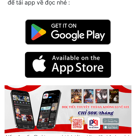
để tải app về đọc nhé :
Mưu Mô
Mạt Thế
Mỹ Thực
Ngôn Tình
Ngược
Nữ Cường
Nữ Phụ
Phong Thủy - Tâm Linh
Phương Tây
Phản Phái
Quan Trường