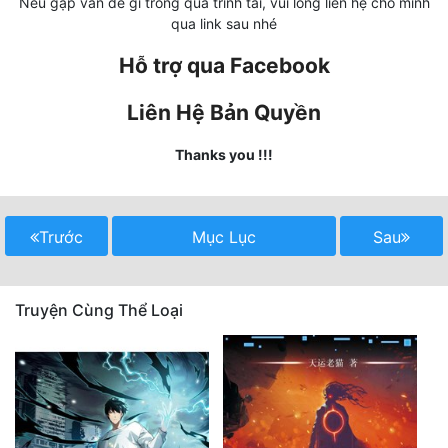
Nếu gặp vấn đề gì trong quá trình tải, vui lòng liên hệ cho mình
qua link sau nhé
Quân Sự
Hỗ trợ qua Facebook
Sảng Văn
Liên Hệ Bản Quyền
Sắc
Sủng
Thanks you !!!
Thanh Xuân
Tiên Hiệp
Trước
Mục Lục
Sau
Tiểu Thuyết
Truyện Cùng Thể Loại
Trinh Thám
Triều Đấu
Trùng Sinh
Trọng Sinh