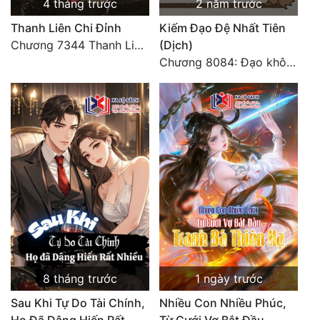
4 tháng trước
2 năm trước
Thanh Liên Chi Đỉnh
Kiếm Đạo Đệ Nhất Tiên
Chương 7344 Thanh Liên đỉnh (Đại kết cục) (2) HẾT.
(Dịch)
Chương 8084: Đạo không bờ bến (Đại kết cục) (10)
8 tháng trước
1 ngày trước
Sau Khi Tự Do Tài Chính,
Nhiều Con Nhiều Phúc,