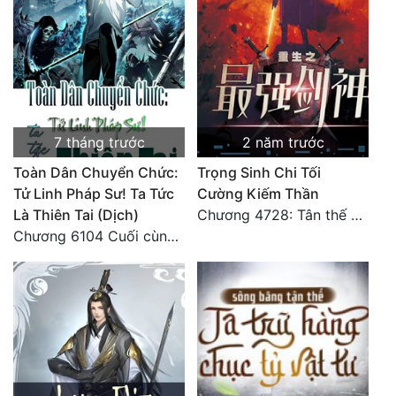
Tu Chân
Tu Tiên
Tội Phạm
Vô Địch
7 tháng trước
2 năm trước
Võ Hiệp
Toàn Dân Chuyển Chức:
Trọng Sinh Chi Tối
Tử Linh Pháp Sư! Ta Tức
Cường Kiếm Thần
Võng Du
Là Thiên Tai (Dịch)
Chương 4728: Tân thế giới (đại kết cục) (10)
Xuyên Không
Chương 6104 Cuối cùng (HẾT)
Xuyên Nhanh
Xuyên Sách
Xuyên Thư
Điền Văn