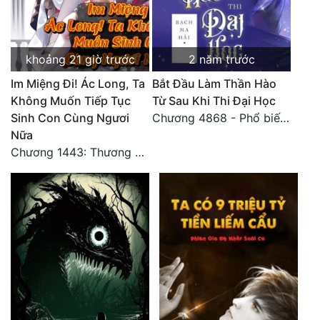
Đẹp
Đẹp Hiệp
khoảng 21 giờ trước
2 năm trước
Im Miệng Đi! Ác Long, Ta
Bắt Đầu Làm Thần Hào
Tính Cách Nhân Vật :
Không Muốn Tiếp Tục
Từ Sau Khi Thi Đại Học
Sinh Con Cùng Ngươi
Chương 4868 - Phổ biến Hạ Quốc tệ!
Cơ Trí
Nữa
Chương 1443: Thương Hoành Vạn Vật (Cuối cùng)
Sát Phạt Quyết Đoán
Vô Sỉ
Điềm Đạm