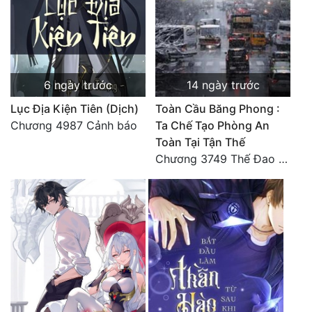
Đô Thị
Đông Phương
Đông Phương Huyền Huyễn
6 ngày trước
14 ngày trước
Đồng Nhân
Lục Địa Kiện Tiên (Dịch)
Toàn Cầu Băng Phong :
Chương 4987 Cảnh báo
Ta Chế Tạo Phòng An
Toàn Tại Tận Thế
Cẩu Đạo Trường Sinh
Chương 3749 Thế Đao xuất kích
Ngự Thú
Truyện Nam
Truyện Nữ
Vô Địch Lưu
Xây Dựng Thế Lực
Đam Mỹ