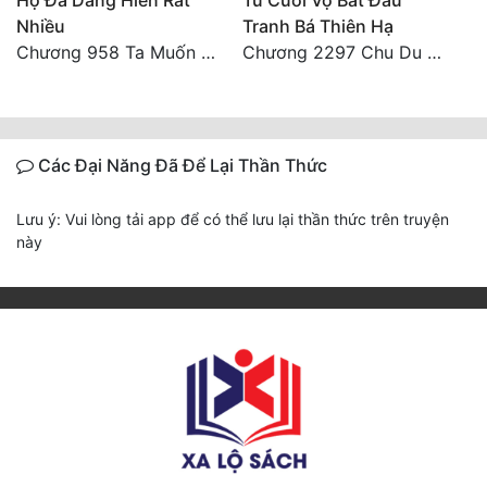
Họ Đã Dâng Hiến Rất
Từ Cưới Vợ Bắt Đầu
Nhiều
Tranh Bá Thiên Hạ
Chương 958 Ta Muốn Cùng Các Cô Vĩnh Viễn Ở Bên Nhau (2) Hết
Chương 2297 Chu Du Du mang thai
Các Đại Năng Đã Để Lại Thần Thức
Lưu ý: Vui lòng tải app để có thể lưu lại thần thức trên truyện
này