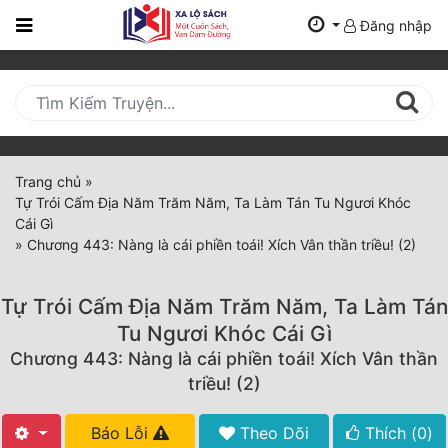
Đăng nhập
Trang
Chủ
Mới
Cập
Nhật
Trang chủ
»
(current)
Tự Trói Cấm Địa Năm Trăm Năm, Ta Làm Tán Tu Ngươi Khóc
BXH
Cái Gì
»
Chương 443: Nàng là cái phiền toái! Xích Vân thần triều! (2)
Thể Loại
Tự Trói Cấm Địa Năm Trăm Năm, Ta Làm Tán
Tất Cả
Tu Ngươi Khóc Cái Gì
Chương 443: Nàng là cái phiền toái! Xích Vân thần
Truyện Mới Ra
triều! (2)
Hoàn Thành
Báo Lỗi
Theo Dõi
Thích (
0
)