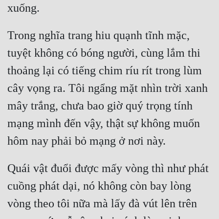
Quân Sự
Trong nghĩa trang hiu quạnh tĩnh mặc, 
Sảng Văn
tuyệt không có bóng người, cùng lắm thi 
Sắc
thoảng lại có tiếng chim ríu rít trong lùm 
Sủng
cây vọng ra. Tôi ngẩng mặt nhìn trời xanh 
Thanh Xuân
mây trắng, chưa bao giờ quý trọng tính 
Tiên Hiệp
mạng mình đến vậy, thật sự không muốn 
Tiểu Thuyết
Trinh Thám
Quái vật đuổi được mấy vòng thì như phát 
Triều Đấu
cuồng phát dại, nó không còn bay lòng 
Trùng Sinh
vòng theo tôi nữa mà lấy đà vút lên trên 
Trọng Sinh