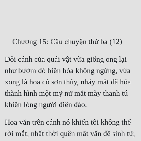
Free
Hậu Cung
Truyện Convert
Truyện Dịch
Đôi cánh của quái vật vừa giống ong lại 
Truyện Nhập Môn
như bướm đó biến hóa không ngừng, vừa 
Truyện ngắn
xong là hoa cỏ sơn thủy, nháy mắt đã hóa 
Xa Lộ Dịch
thành hình một mỹ nữ mắt mày thanh tú 
Cung Đấu
Cạnh Kỹ
Hoa văn trên cánh nó khiến tôi không thể 
rời mắt, nhất thời quên mất vấn đề sinh tử, 
Cổ Tiên Hiệp