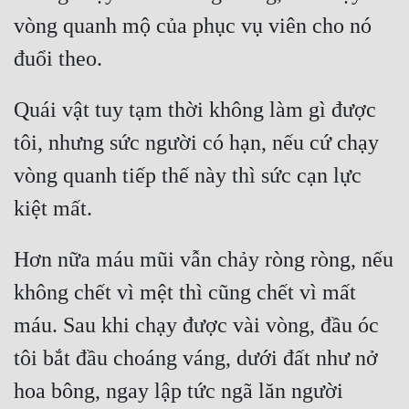
vòng quanh mộ của phục vụ viên cho nó 
Mưu Mô
Mạt Thế
Quái vật tuy tạm thời không làm gì được 
Mỹ Thực
tôi, nhưng sức người có hạn, nếu cứ chạy 
Ngôn Tình
vòng quanh tiếp thế này thì sức cạn lực 
Ngược
Nữ Cường
Nữ Phụ
Hơn nữa máu mũi vẫn chảy ròng ròng, nếu 
không chết vì mệt thì cũng chết vì mất 
Phong Thủy - Tâm Linh
máu. Sau khi chạy được vài vòng, đầu óc 
Phương Tây
tôi bắt đầu choáng váng, dưới đất như nở 
Phản Phái
hoa bông, ngay lập tức ngã lăn người 
Quan Trường