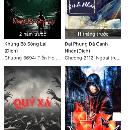
2 năm trước
11 tháng trước
Khủng Bố Sống Lại
Đại Phụng Đả Canh
(Dịch)
Nhân(Dịch)
Chương 3694: Tiễn Họ Đoạn Đường Cuối - Hoàn
Chương 2112: Ngoại truyện 3 - Tiệc mừng công