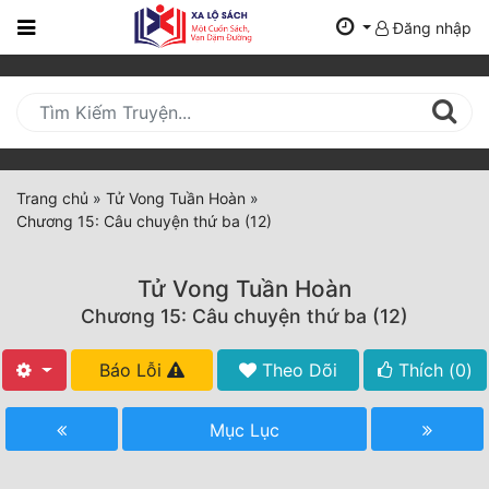
Đăng nhập
Trang
Chủ
Mới
Cập
Nhật
Trang chủ
»
Tử Vong Tuần Hoàn
»
(current)
Chương 15: Câu chuyện thứ ba (12)
BXH
Thể Loại
Tử Vong Tuần Hoàn
Chương 15: Câu chuyện thứ ba (12)
Tất Cả
Báo Lỗi
Theo Dõi
Thích (
0
)
Truyện Mới Ra
Mục Lục
Hoàn Thành