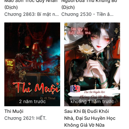
Mao Sơn Tróc Quỷ Nhân
Người Đưa Thư Khủng Bố
(Dịch)
(Dịch)
Chương 2863: Bí mật nhất 2
Chương 2530 - Tiền âm phủ (2)
2 năm trước
khoảng 1 năm trước
Thi Muội
Sau Khi Bị Đuổi Khỏi
Chương 2621: HẾT.
Nhà, Đại Sư Huyền Học
Không Giả Vờ Nữa