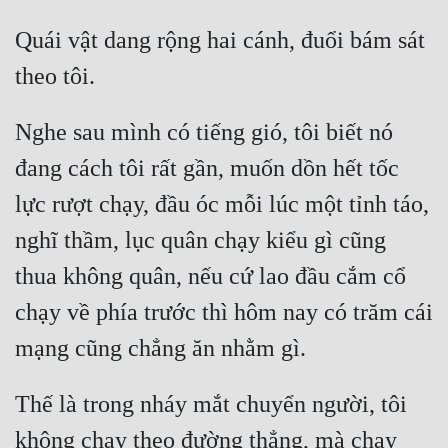
Hài Hước
Quái vật dang rộng hai cánh, đuổi bám sát 
Hệ Thống
Học Đường
Khoa Huyễn
Nghe sau mình có tiếng gió, tôi biết nó 
đang cách tôi rất gần, muốn dồn hết tốc 
Khoa Huyễn Không Gian
lực rượt chạy, đầu óc mỗi lúc một tỉnh táo, 
Kinh Dị
nghĩ thầm, lục quân chạy kiểu gì cũng 
Kiếm Hiệp
thua không quân, nếu cứ lao đầu cắm cổ 
Kỳ Huyễn
chạy về phía trước thì hôm nay có trăm cái 
Kỳ Ảo
Linh Dị
Thế là trong nháy mắt chuyển người, tôi 
Làm Giàu
không chạy theo đường thẳng, mà chạy 
Lịch Sử