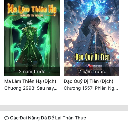
2 năm trước
2 năm trước
Ma Lâm Thiên Hạ (Dịch)
Đạo Quỷ Dị Tiên (Dịch)
Chương 2993: Sau này, ta sẽ ăn món vịt quay (Đại Kết Cục)
Chương 1557: Phiên Ngoại Gia Cát Uyên 27
Các Đại Năng Đã Để Lại Thần Thức