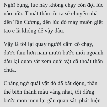
Nghĩ bụng, lúc này không chạy còn đợi lúc 
Đẹp
nào nữa. Thoát thân rồi ta sẽ chuyển nhà 
Đẹp Hiệp
đến Tân Cương, đến lúc đó mày muốn giết 
Tính Cách Nhân Vật :
Cơ Trí
Vậy là tôi lại quay người cắm cổ chạy, 
Sát Phạt Quyết Đoán
được tầm hơn năm mươi bước mới ngoảnh 
đầu lại quan sát xem quái vật đã thoát thân 
Vô Sỉ
Điềm Đạm
Chẳng ngờ quái vật đó đã bất động, thân 
thể biến thành màu vàng nhạt, tôi dừng 
bước mon men lại gần quan sát, phát hiện 