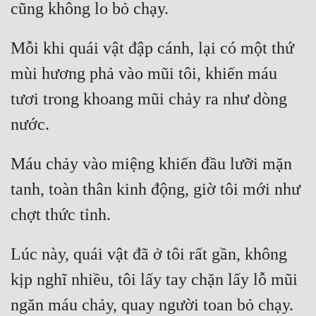
Cổ Đại
Du Hí
Mỗi khi quái vật đập cánh, lại có một thứ 
Dã Sử
mùi hương phả vào mũi tôi, khiến máu 
Dị Giới
tươi trong khoang mũi chảy ra như dòng 
Dị Năng
Gia Đấu
Máu chảy vào miệng khiến đầu lưỡi mặn 
Góc Nhìn Nam
tanh, toàn thân kinh động, giờ tôi mới như 
Góc Nhìn Nữ
Huyền Huyễn
Lúc này, quái vật đã ở tôi rất gần, không 
Huyền Nghi
kịp nghĩ nhiều, tôi lấy tay chặn lấy lỗ mũi 
Huyền Ảo