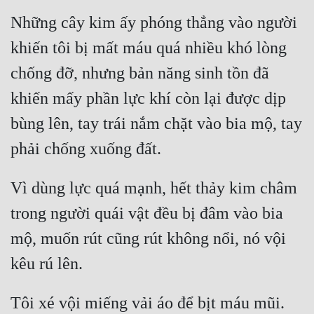
Đô Thị
Những cây kim ấy phóng thẳng vào người 
Đông Phương
khiến tôi bị mất máu quá nhiều khó lòng 
Đông Phương Huyền Huyễn
chống đỡ, nhưng bản năng sinh tồn đã 
Đồng Nhân
khiến mấy phần lực khí còn lại được dịp 
bùng lên, tay trái nắm chặt vào bia mộ, tay 
Cẩu Đạo Trường Sinh
Ngự Thú
Vì dùng lực quá mạnh, hết thảy kim châm 
Truyện Nam
trong người quái vật đều bị đâm vào bia 
Truyện Nữ
mộ, muốn rút cũng rút không nổi, nó vội 
Vô Địch Lưu
Xây Dựng Thế Lực
Tôi xé vội miếng vải áo để bịt máu mũi. 
Đam Mỹ