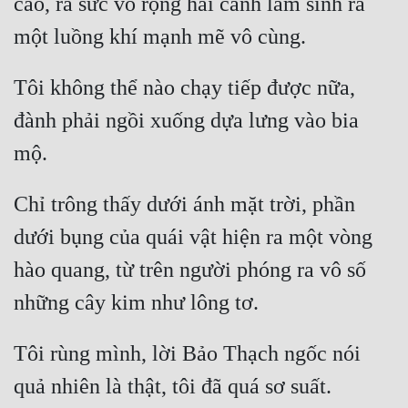
cao, ra sức vỗ rộng hai cánh làm sinh ra 
Tu Chân
Tu Tiên
Tôi không thể nào chạy tiếp được nữa, 
Tội Phạm
đành phải ngồi xuống dựa lưng vào bia 
Vô Địch
Võ Hiệp
Chỉ trông thấy dưới ánh mặt trời, phần 
Võng Du
dưới bụng của quái vật hiện ra một vòng 
Xuyên Không
hào quang, từ trên người phóng ra vô số 
Xuyên Nhanh
Xuyên Sách
Xuyên Thư
Tôi rùng mình, lời Bảo Thạch ngốc nói 
Điền Văn