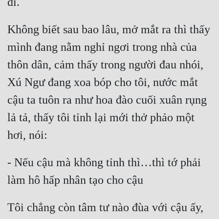
Quân Sự
Không biết sau bao lâu, mở mắt ra thì thấy 
Sảng Văn
mình đang nằm nghỉ ngơi trong nhà của 
Sắc
thôn dân, cảm thấy trong người đau nhói, 
Sủng
Xú Ngư đang xoa bóp cho tôi, nước mắt 
Thanh Xuân
cậu ta tuôn ra như hoa đào cuối xuân rụng 
Tiên Hiệp
lả tả, thấy tôi tỉnh lại mới thở phảo một 
Tiểu Thuyết
Trinh Thám
- Nếu cậu mà không tỉnh thì…thì tớ phải 
Triều Đấu
Trùng Sinh
Tôi chẳng còn tâm tư nào đùa với cậu ấy, 
Trọng Sinh