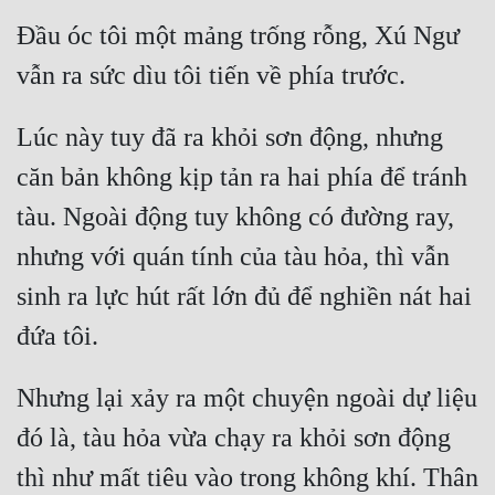
Cổ Đại
Đầu óc tôi một mảng trống rỗng, Xú Ngư 
Du Hí
Dã Sử
Lúc này tuy đã ra khỏi sơn động, nhưng 
Dị Giới
căn bản không kịp tản ra hai phía để tránh 
Dị Năng
tàu. Ngoài động tuy không có đường ray, 
Gia Đấu
nhưng với quán tính của tàu hỏa, thì vẫn 
Góc Nhìn Nam
sinh ra lực hút rất lớn đủ để nghiền nát hai 
Góc Nhìn Nữ
Huyền Huyễn
Nhưng lại xảy ra một chuyện ngoài dự liệu 
Huyền Nghi
đó là, tàu hỏa vừa chạy ra khỏi sơn động 
Huyền Ảo
thì như mất tiêu vào trong không khí. Thân 