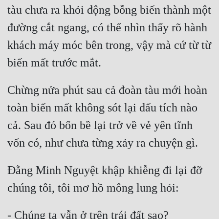
Hài Hước
tàu chưa ra khỏi động bỗng biến thành một 
Hệ Thống
đường cắt ngang, có thể nhìn thấy rõ hành 
Học Đường
khách máy móc bên trong, vậy mà cứ từ từ 
Khoa Huyễn
Khoa Huyễn Không Gian
Chừng nửa phút sau cả đoàn tàu mới hoàn 
Kinh Dị
toàn biến mất không sót lại dấu tích nào 
Kiếm Hiệp
cả. Sau đó bốn bề lại trở về vẻ yên tĩnh 
Kỳ Huyễn
Kỳ Ảo
Đằng Minh Nguyệt khập khiễng đi lại đỡ 
Linh Dị
Làm Giàu
Lịch Sử