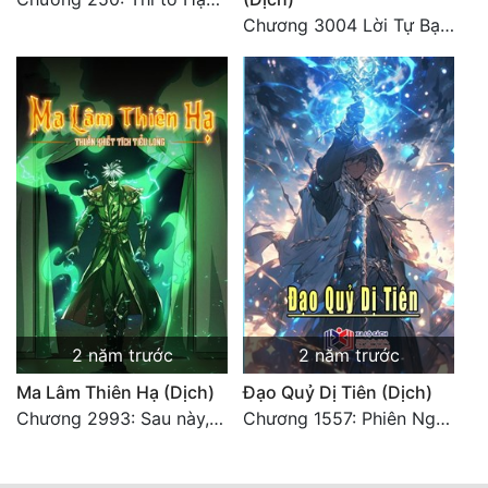
Chương 3004 Lời Tự Bạch Kết Thúc
2 năm trước
2 năm trước
Ma Lâm Thiên Hạ (Dịch)
Đạo Quỷ Dị Tiên (Dịch)
Chương 2993: Sau này, ta sẽ ăn món vịt quay (Đại Kết Cục)
Chương 1557: Phiên Ngoại Gia Cát Uyên 27