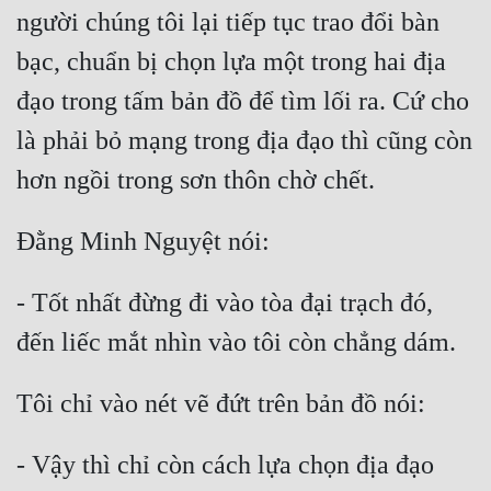
Đô Thị
người chúng tôi lại tiếp tục trao đổi bàn 
bạc, chuẩn bị chọn lựa một trong hai địa 
Đông Phương
đạo trong tấm bản đồ để tìm lối ra. Cứ cho 
Đông Phương Huyền Huyễn
là phải bỏ mạng trong địa đạo thì cũng còn 
Đồng Nhân
Cẩu Đạo Trường Sinh
Ngự Thú
- Tốt nhất đừng đi vào tòa đại trạch đó, 
Truyện Nam
Truyện Nữ
Vô Địch Lưu
Xây Dựng Thế Lực
- Vậy thì chỉ còn cách lựa chọn địa đạo 
Đam Mỹ