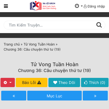
Đăng nhập
Trang
Chủ
Mới
Cập
Nhật
Trang chủ
»
Tử Vong Tuần Hoàn
»
(current)
Chương 36: Câu chuyện thứ tư (19)
BXH
Thể Loại
Tử Vong Tuần Hoàn
Chương 36: Câu chuyện thứ tư (19)
Tất Cả
Báo Lỗi
Theo Dõi
Thích (
0
)
Truyện Mới Ra
Mục Lục
Hoàn Thành