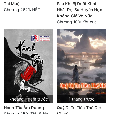
Thi Muội
Sau Khi Bị Đuổi Khỏi
Chương 2621: HẾT.
Nhà, Đại Sư Huyền Học
Không Giả Vờ Nữa
Chương 100: Kết cục
khoảng 1 năm trước
1 tháng trước
Hành Tẩu Âm Dương
Quỷ Dị Tu Tiên Thế Giới
Chương 250: Thi tổ Hạn Bạt
(Dịch)