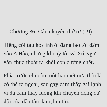
Free
Hậu Cung
Truyện Convert
Truyện Dịch
Tiếng còi tàu hỏa inh ỏi đang lao tới đâm 
Truyện Nhập Môn
vào A Hào, nhưng khi ấy tôi và Xú Ngư 
Truyện ngắn
Xa Lộ Dịch
Phía trước chỉ còn một hai mét nữa thôi là 
Cung Đấu
có thể ra ngoài, sau gáy cảm thấy gai lạnh 
Cạnh Kỹ
vì đã cảm thấy luồng khí chuyển động dữ 
Cổ Tiên Hiệp