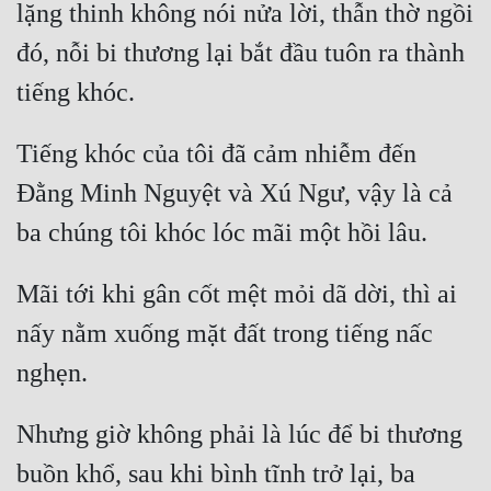
lặng thinh không nói nửa lời, thẫn thờ ngồi 
Tu Chân
đó, nỗi bi thương lại bắt đầu tuôn ra thành 
Tu Tiên
Tội Phạm
Tiếng khóc của tôi đã cảm nhiễm đến 
Vô Địch
Đằng Minh Nguyệt và Xú Ngư, vậy là cả 
Võ Hiệp
Võng Du
Xuyên Không
Mãi tới khi gân cốt mệt mỏi dã dời, thì ai 
nấy nằm xuống mặt đất trong tiếng nấc 
Xuyên Nhanh
Xuyên Sách
Xuyên Thư
Nhưng giờ không phải là lúc để bi thương 
Điền Văn
buồn khổ, sau khi bình tĩnh trở lại, ba 