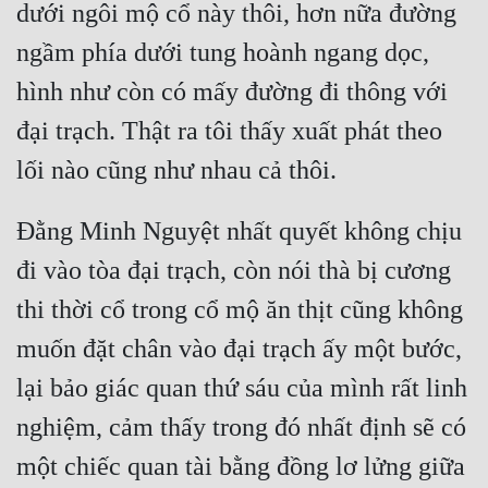
dưới ngôi mộ cổ này thôi, hơn nữa đường 
Đẹp
ngầm phía dưới tung hoành ngang dọc, 
Đẹp Hiệp
hình như còn có mấy đường đi thông với 
đại trạch. Thật ra tôi thấy xuất phát theo 
Tính Cách Nhân Vật :
Cơ Trí
Đằng Minh Nguyệt nhất quyết không chịu 
Sát Phạt Quyết Đoán
đi vào tòa đại trạch, còn nói thà bị cương 
Vô Sỉ
thi thời cổ trong cổ mộ ăn thịt cũng không 
Điềm Đạm
muốn đặt chân vào đại trạch ấy một bước, 
lại bảo giác quan thứ sáu của mình rất linh 
nghiệm, cảm thấy trong đó nhất định sẽ có 
một chiếc quan tài bằng đồng lơ lửng giữa 