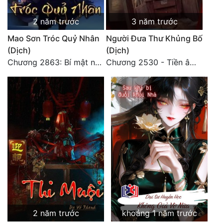
2 năm trước
3 năm trước
Mao Sơn Tróc Quỷ Nhân
Người Đưa Thư Khủng Bố
(Dịch)
(Dịch)
Chương 2863: Bí mật nhất 2
Chương 2530 - Tiền âm phủ (2)
2 năm trước
khoảng 1 năm trước