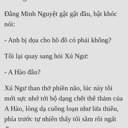
Mưu Mô
Đằng Minh Nguyệt gật gật đầu, bật khóc 
Mạt Thế
Mỹ Thực
Ngôn Tình
Ngược
Nữ Cường
Nữ Phụ
Xú Ngư than thở phiền não, lúc này tôi 
Phong Thủy - Tâm Linh
mới sực nhớ tới bộ dạng chết thê thảm của 
Phương Tây
A Hào, lòng dạ cuồng loạn như lửa thiêu, 
Phản Phái
phía trước tự nhiên thấy tối sầm rồi ngất 
Quan Trường