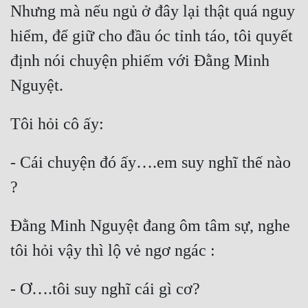
Nhưng mà nếu ngủ ở đây lại thật quá nguy 
Đẹp
hiểm, để giữ cho đầu óc tỉnh táo, tôi quyết 
Đẹp Hiệp
định nói chuyện phiếm với Đằng Minh 
Tính Cách Nhân Vật :
Cơ Trí
Sát Phạt Quyết Đoán
- Cái chuyện đó ấy….em suy nghĩ thế nào 
Vô Sỉ
Điềm Đạm
Đằng Minh Nguyệt đang ôm tâm sự, nghe 