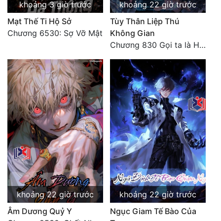
khoảng 3 giờ trước
khoảng 22 giờ trước
Mạt Thế Ti Hộ Sở
Tùy Thân Liệp Thú
Chương 6530: Sợ Vỡ Mật
Không Gian
Chương 830 Gọi ta là Hòa Sa
khoảng 22 giờ trước
khoảng 22 giờ trước
Âm Dương Quỷ Y
Ngục Giam Tế Bào Của