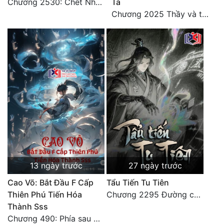
Chương 2530: Chết Như Thế Nào
Ta
Chương 2025 Thầy và trò
13 ngày trước
27 ngày trước
Cao Võ: Bắt Đầu F Cấp
Tẩu Tiến Tu Tiên
Thiên Phú Tiến Hóa
Chương 2295 Đường còn rất dài đâu 【 đại kết cục 】
Thành Sss
Chương 490: Phía sau màn hắc thủ!