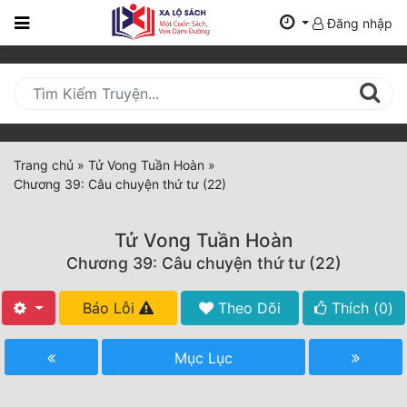
Đăng nhập
Trang
Chủ
Mới
Cập
Nhật
Trang chủ
»
Tử Vong Tuần Hoàn
»
(current)
Chương 39: Câu chuyện thứ tư (22)
BXH
Thể Loại
Tử Vong Tuần Hoàn
Chương 39: Câu chuyện thứ tư (22)
Tất Cả
Báo Lỗi
Theo Dõi
Thích (
0
)
Truyện Mới Ra
Mục Lục
Hoàn Thành