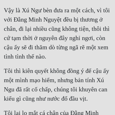
Tu Chân
Vậy là Xú Ngư bèn đưa ra một cách, vì tôi 
Tu Tiên
với Đằng Minh Nguyệt đều bị thương ở 
Tội Phạm
chân, đi lại nhiều cũng không tiện, thôi thì 
Vô Địch
cứ tạm thời ở nguyên đây nghỉ ngơi, còn 
cậu ấy sẽ đi thăm dò từng ngã rẽ một xem 
Võ Hiệp
Võng Du
Xuyên Không
Tôi thì kiên quyết không đồng ý để cậu ấy 
Xuyên Nhanh
một mình mạo hiểm, nhưng bản tính Xú 
Xuyên Sách
Ngu đã rất cố chấp, chúng tôi khuyên can 
Xuyên Thư
Điền Văn
Tôi lại lo mắt cá chân của Đằng Minh 