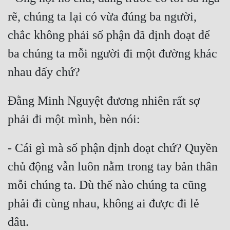
rẽ, chúng ta lại có vừa đúng ba người, 
Quân Sự
chắc không phải số phận đã định đoạt để 
Sảng Văn
ba chúng ta mỗi người đi một đường khác 
Sắc
Sủng
Thanh Xuân
Đằng Minh Nguyệt đương nhiên rất sợ 
Tiên Hiệp
Tiểu Thuyết
- Cái gì mà số phận định đoạt chứ? Quyền 
Trinh Thám
chủ động vẫn luôn nằm trong tay bản thân 
Triều Đấu
mỗi chúng ta. Dù thế nào chúng ta cũng 
Trùng Sinh
phải đi cùng nhau, không ai được đi lẻ 
Trọng Sinh