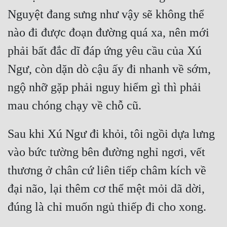
Đô Thị
Nguyệt đang sưng như vậy sẽ không thể 
Đông Phương
nào đi được đoạn đường quá xa, nên mới 
Đông Phương Huyền Huyễn
phải bất đắc dĩ đáp ứng yêu cầu của Xú 
Ngư, còn dặn dò cậu ấy đi nhanh về sớm, 
Đồng Nhân
ngộ nhỡ gặp phải nguy hiểm gì thì phải 
Cẩu Đạo Trường Sinh
Ngự Thú
Sau khi Xú Ngư đi khỏi, tôi ngồi dựa lưng 
Truyện Nam
vào bức tường bên đường nghỉ ngơi, vết 
Truyện Nữ
thương ở chân cứ liên tiếp châm kích về 
Vô Địch Lưu
đại não, lại thêm cơ thể mệt mỏi dã dời, 
Xây Dựng Thế Lực
Đam Mỹ