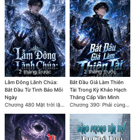
2 tháng trước
2 tháng trước
Lẫm Đông Lãnh Chúa:
Bắt Đầu Giả Làm Thiên
Bắt Đầu Từ Tình Báo Mỗi
Tài Trong Kỳ Khảo Hạch
Ngày
Thăng Cấp Văn Minh
Chương 480 Mặt trời lặn núi (Đại kết cục)
Chương 390: Phải cùng nhau gánh