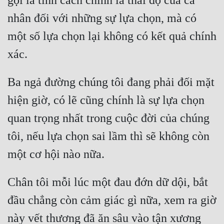
gọi là tính cách chính là thái độ của cá 
Hài Hước
nhân đối với những sự lựa chọn, mà có 
Hệ Thống
một số lựa chọn lại không có kết quả chính 
Học Đường
Khoa Huyễn
Ba ngả đường chúng tôi đang phải đối mặt 
Khoa Huyễn Không Gian
hiện giờ, có lẽ cũng chính là sự lựa chọn 
Kinh Dị
quan trọng nhất trong cuộc đời của chúng 
Kiếm Hiệp
tôi, nếu lựa chọn sai lầm thì sẽ không còn 
Kỳ Huyễn
Kỳ Ảo
Chân tôi mỗi lúc một đau đớn dữ dội, bắt 
Linh Dị
đầu chẳng còn cảm giác gì nữa, xem ra giờ 
Làm Giàu
này vết thương đã ăn sâu vào tận xương 
Lịch Sử