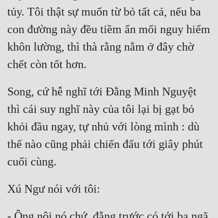
tủy. Tôi thật sự muốn từ bỏ tất cả, nếu ba 
Mưu Mô
con đường này đều tiềm ẩn mối nguy hiểm 
Mạt Thế
khôn lường, thì thà rằng nằm ở đây chờ 
Mỹ Thực
Ngôn Tình
Song, cứ hễ nghĩ tới Đằng Minh Nguyệt 
Ngược
thì cái suy nghĩ này của tôi lại bị gạt bỏ 
Nữ Cường
khỏi đầu ngay, tự nhủ với lòng mình : dù 
Nữ Phụ
thế nào cũng phải chiến đấu tới giây phút 
Phong Thủy - Tâm Linh
Phương Tây
Phản Phái
Quan Trường
- Ông nội nó chứ, đằng trước có tới ba ngã 