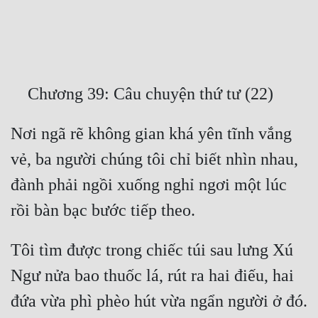
Free
Hậu Cung
Truyện Convert
Truyện Dịch
Nơi ngã rẽ không gian khá yên tĩnh vắng 
Truyện Nhập Môn
vẻ, ba người chúng tôi chỉ biết nhìn nhau, 
Truyện ngắn
đành phải ngồi xuống nghỉ ngơi một lúc 
Xa Lộ Dịch
Cung Đấu
Tôi tìm được trong chiếc túi sau lưng Xú 
Cạnh Kỹ
Ngư nửa bao thuốc lá, rút ra hai điếu, hai 
Cổ Tiên Hiệp