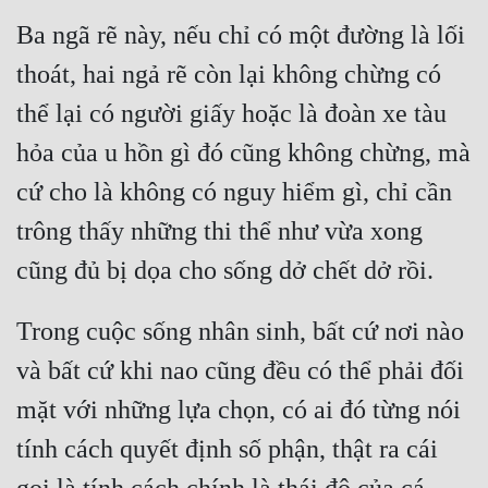
Cổ Đại
Ba ngã rẽ này, nếu chỉ có một đường là lối 
Du Hí
thoát, hai ngả rẽ còn lại không chừng có 
Dã Sử
thể lại có người giấy hoặc là đoàn xe tàu 
Dị Giới
hỏa của u hồn gì đó cũng không chừng, mà 
cứ cho là không có nguy hiểm gì, chỉ cần 
Dị Năng
trông thấy những thi thể như vừa xong 
Gia Đấu
Góc Nhìn Nam
Góc Nhìn Nữ
Trong cuộc sống nhân sinh, bất cứ nơi nào 
Huyền Huyễn
và bất cứ khi nao cũng đều có thể phải đối 
mặt với những lựa chọn, có ai đó từng nói 
Huyền Nghi
tính cách quyết định số phận, thật ra cái 
Huyền Ảo