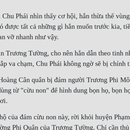
Chu Phái nhìn thấy cơ hội, hắn thừa thế vùng 
 được tất cả những gì hắn muốn trước kia, ti
n Trương Tường, cho nên hắn dẫn theo tinh n
Hoàng Cân quân bị đám người Trương Phi Mông
dùng từ "cừu non" để hình dung bọn họ, bọn họ
ộ của đám cừu non này, rời khỏi huyện Phạm
ờng Phi Quân của Trương Tường. Chỉ cần thủ v