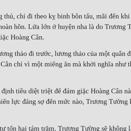
thủ, chỉ đi theo kỵ binh bôn tẩu, mãi đến khi 
oàn hồn. Lửa lớn ở huyện nha là do Trương T
ơng thảo đi trước, lương thảo của một quân đội
Cân chỉ vì một miếng ăn mà khởi nghĩa như thế
định tiêu diệt triệt để đám giặc Hoàng Cân n
hiến lực đáng sợ đến mức nào, Trương Tường 
ự tổn hại tám trăm, Trương Tường sẽ không là