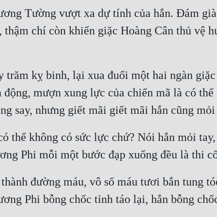
ương Tường vượt xa dự tính của hắn. Đám già
a, thậm chí còn khiến giặc Hoàng Cân thủ vệ h
trăm kỵ binh, lại xua đuổi một hai ngàn giặ
động, mượn xung lực của chiến mã là có thể gi
 có thể không có sức lực chứ? Nói hắn mỏi tay,
thành đường máu, vô số máu tươi bắn tung tóe 
ơng Phi bỗng chốc tỉnh táo lại, hắn bỗng chốc 