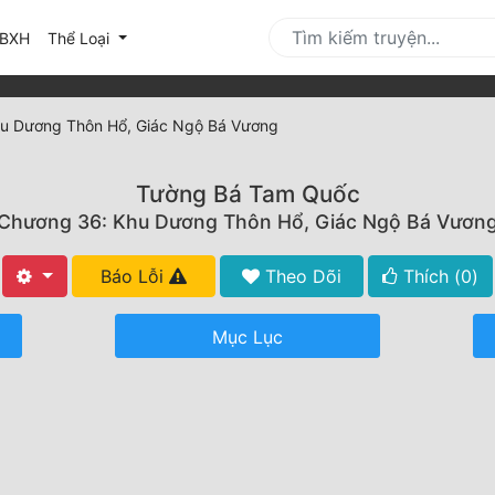
urrent)
BXH
Thể Loại
u Dương Thôn Hổ, Giác Ngộ Bá Vương
Tường Bá Tam Quốc
Chương 36: Khu Dương Thôn Hổ, Giác Ngộ Bá Vươn
Báo Lỗi
Theo Dõi
Thích (
0
)
Mục Lục