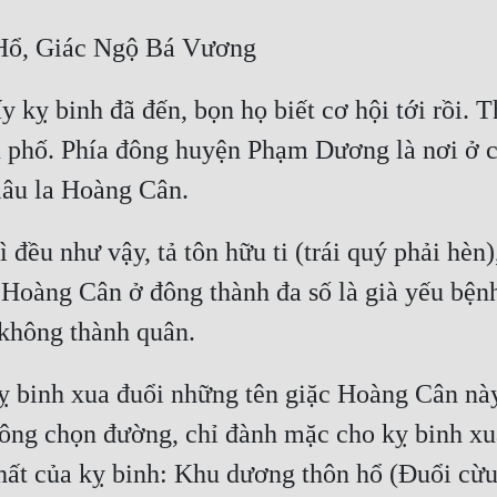
 kỵ binh đã đến, bọn họ biết cơ hội tới rồi. T
 phố. Phía đông huyện Phạm Dương là nơi ở củ
ì đều như vậy, tả tôn hữu ti (trái quý phải hèn
 Hoàng Cân ở đông thành đa số là già yếu bệnh 
ỵ binh xua đuổi những tên giặc Hoàng Cân nà
ng chọn đường, chỉ đành mặc cho kỵ binh xua 